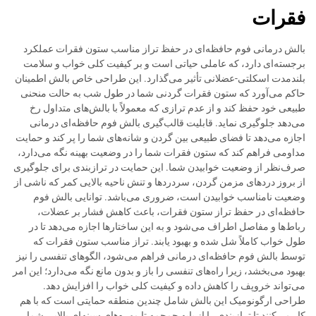
فقرات
بالش درمانی فوم حافظه‌ای در حفظ تراز مناسب ستون فقرات عملکرد
برجسته‌ای دارد، که عاملی حیاتی است و بر کیفیت کلی خواب و سلامت
بلندمدت اسکلتی-عضلانی تأثیر می‌گذارد. این طراحی خاص بالش اطمینان
حاکم می‌آورد که ستون فقرات گردنی شما در طول شب به حالت منحنی
طبیعی خود حفظ کند و از عدم ترازی که معمولاً با بالش‌های متداول رخ
می‌دهد جلوگیری نماید. قابلیت قالب‌گیری بالش فوم حافظه‌ای درمانی
اجازه می‌دهد تا فضای طبیعی بین گردن و شانه‌های شما را پر کند و حمایت
مداومی فراهم کند که ستون فقرات شما را در وضعیت بهینه نگه می‌دارد،
صرف‌نظر از وضعیت خوابیدن شما. این حمایت در ترازبندی برای جلوگیری
از بروز دردهای مزمن گردن، سردردها و تنش ناحیه بالایی کمر که ناشی از
وضعیت نامناسب خوابیدن است، ضروری می‌باشد. توانایی بالش فوم
حافظه‌ای در حفظ تراز ستون فقرات، باعث کاهش فشار بر عضلات،
رباط‌ها و مفاصل اطراف می‌شود و به این ساختارها اجازه می‌دهد تا در
طول خواب کاملاً شل شده و بهبود یابند. تراز مناسب ستون فقرات که
توسط بالش فوم حافظه‌ای درمانی فراهم می‌شود، الگوهای تنفسی را نیز
بهبود می‌بخشد، زیرا راه‌های تنفسی را باز و بدون مانع نگه می‌دارد؛ این امر
می‌تواند خروپف را کاهش داده و کیفیت کلی خواب را افزایش دهد.
طراحی ارگونومیک این بالش شامل چندین منطقه حمایتی است که با هم
کار می‌کنند تا ترازبندی را از پایه جمجمه تا مهره‌های سینه‌ای بالایی شما