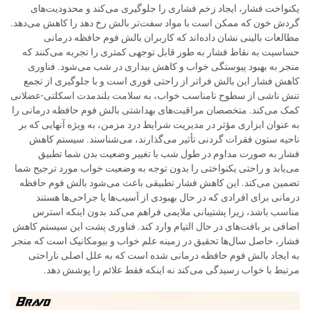
یکنواخت فشار، ایجاد زخم فشاری را جلوگیری می‌کند و محدودیت‌های
گردش خون که ممکن است با مواد سفت‌تر بالش رخ دهد را کاهش می‌دهد.
مطالعات بالینی نشان داده‌اند که کاربران بالش فوم حافظه درمانی
حساسیت به نقاط فشار به طور قابل توجهی کمتری را تجربه می‌کنند که
منجر به بهبود پیوستگی خواب و کاهش بیداری در شب می‌شود. فناوری
کاهش فشار این بالش فراتر از راحتی فوری است و با جلوگیری از تجمع
تنش ناشی از سطوح نامناسب خواب، به سلامت بلندمدت اسکلتی-عضلانی
کمک می‌کند. متخصصان مراقبت‌های بهداشتی بالش فوم حافظه درمانی را
به عنوان ابزاری مؤثر در مدیریت شرایط درد مزمن، به ویژه آنهایی که بر
ناحیه ستون فقرات گردنی تأثیر می‌گذارند، می‌شناسند. سیستم کاهش
فشار به صورت مداوم در طول شب با تغییر وضعیت بدن شما تطبیق
می‌یابد و راحتی یکنواختی را بدون توجه به وضعیت خواب مورد ترجیح شما
تضمین می‌کند. این کاهش فشار تطبیقی باعث می‌شود بالش فوم حافظه
درمانی برای افرادی که در حال بهبودی از آسیب‌ها یا جراحی‌ها هستند
مناسب باشد، زیرا پشتیبانی ملایمی فراهم می‌کند بدون اینکه استرس
اضافی بر بافت‌های در حال التیام وارد کند. فناوری پشت این سیستم کاهش
فشار، حاصل سال‌ها تحقیق در زمینه علم خواب و بیومکانیک است که منجر
به ایجاد بالش فوم حافظه درمانی شده است که به علل اصلی ناراحتی
مرتبط با خواب رسیدگی می‌کند نه اینکه فقط علائم را پوشش دهد.