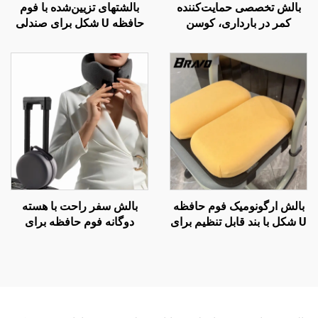
بالش تخصصی حمایت‌کننده
بالشتهای تزیین‌شده با فوم
کمر در بارداری، کوسن
حافظه U شکل برای صندلی
کمری، بالش کمری تحتانی
دفتر کار با فوم حافظه برای
برای تخت، بالش کمر W2
ناحیه کچل
بالش ارگونومیک فوم حافظه
بالش سفر راحت با هسته
U شکل با بند قابل تنظیم برای
دوگانه فوم حافظه برای
صندلی مدرسه
خوابیدن در هواپیما، بالش
پشتیبان گردن