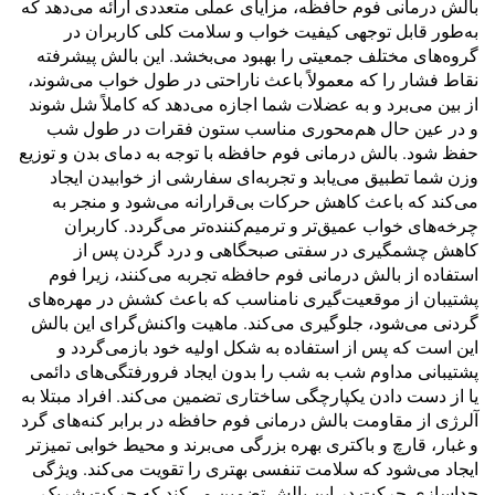
بالش درمانی فوم حافظه، مزایای عملی متعددی ارائه می‌دهد که
به‌طور قابل توجهی کیفیت خواب و سلامت کلی کاربران در
گروه‌های مختلف جمعیتی را بهبود می‌بخشد. این بالش پیشرفته
نقاط فشار را که معمولاً باعث ناراحتی در طول خواب می‌شوند،
از بین می‌برد و به عضلات شما اجازه می‌دهد که کاملاً شل شوند
و در عین حال هم‌محوری مناسب ستون فقرات در طول شب
حفظ شود. بالش درمانی فوم حافظه با توجه به دمای بدن و توزیع
وزن شما تطبیق می‌یابد و تجربه‌ای سفارشی از خوابیدن ایجاد
می‌کند که باعث کاهش حرکات بی‌قرارانه می‌شود و منجر به
چرخه‌های خواب عمیق‌تر و ترمیم‌کننده‌تر می‌گردد. کاربران
کاهش چشمگیری در سفتی صبحگاهی و درد گردن پس از
استفاده از بالش درمانی فوم حافظه تجربه می‌کنند، زیرا فوم
پشتیبان از موقعیت‌گیری نامناسب که باعث کشش در مهره‌های
گردنی می‌شود، جلوگیری می‌کند. ماهیت واکنش‌گرای این بالش
این است که پس از استفاده به شکل اولیه خود بازمی‌گردد و
پشتیبانی مداوم شب به شب را بدون ایجاد فرورفتگی‌های دائمی
یا از دست دادن یکپارچگی ساختاری تضمین می‌کند. افراد مبتلا به
آلرژی از مقاومت بالش درمانی فوم حافظه در برابر کنه‌های گرد
و غبار، قارچ و باکتری بهره بزرگی می‌برند و محیط خوابی تمیزتر
ایجاد می‌شود که سلامت تنفسی بهتری را تقویت می‌کند. ویژگی
جداسازی حرکت در این بالش تضمین می‌کند که حرکت شریک