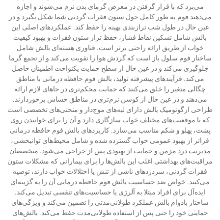
می‌برد که با قرار گرفتن در معرض گرمای بدن نرم می‌شوند و اجازه
می‌دهند فوم به طور کامل حول ستون فقرات گردنی شما شکل بگیرد و در
عین حال در طول شب ترازبندی بهینه را حفظ کند. عملکردهای اصلی این
بالش شامل تسکین نقاط فشار، حفظ تراز ستون فقرات و بهبود کیفیت
خواب از طریق ارائه راحتی برتر است. فناوری هسته‌ای بالش شامل
ساختار فوم سلول باز است که گردش هوا را تقویت می‌کند و از تجمع گرما
جلوگیری می‌کند و در عین حال از سطح حمایت یکنواخت اطمینان حاصل
می‌کند. فرآیندهای پیشرفته تولید، بالش فوم حافظه درمانی با مناطق
چگالی متغیر را خلق می‌کنند که حمایت محکم‌تری در جاهای لازم ارائه
می‌دهند و در عین حال از کوسن نرم‌تری در مناطق حساس برخوردارند.
طراحی ارگونومیک بالش دارای لبه‌های موج‌دار و منحنی‌های تخصصی است
که با موقعیت‌های مختلف خواب سازگاری دارد و آن را برای خوابیدن روی
پشت، پهلو و شکم مناسب می‌سازد. کاربردهای بالش فوم حافظه درمانی
فراتر از بهبود عمومی خواب گسترده شده و شامل محیط‌های توانبخشی،
مدیریت درد مزمن و حمایت از بهبودی پس از جراحی می‌شود. متخصصان
مراقبت‌های بهداشتی اغلب این بالش‌ها را برای بیمارانی که مشکلات ستون
فقرات گردنی، سردردهای ناشی از تنش یا اختلالات خواب دارند، توصیه
می‌کنند. خواص ضد حساسیت بالش فوم حافظه درمانی آن را به گزینه‌ای
ایده‌آل برای افراد مبتلا به آلرژی یا حساسیت‌های تنفسی تبدیل می‌کند.
ساختار بادوام بالش عملکرد طولانی‌مدتی را تضمین می‌کند و ویژگی‌های
حمایتی خود را حتی پس از استفاده طولانی‌مدت حفظ می‌کند. بالش‌های