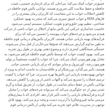
عمیق‌تر خواب کمک می‌کند؛ مراحلی که برای بازسازی جسمی، تثبیت
حافظه و حفظ سلامت کلی ضروری هستند. توانایی بالش فوم حافظه در
کاهش اختلالات خواب به این معناست که کاربران زمان بیشتری را در
فازهای REM و خواب عمیق سپری می‌کنند که منجر به بهبود عملکرد
شناختی، تنظیم بهتر خلق‌وخو و تقویت عملکرد سیستم ایمنی می‌شود.
خاصیت جداسازی حرکتی این بالش مانع از اختلال در خواب ناشی از حرکت
همدم می‌شود و چرخه‌های خواب پیوسته را تضمین می‌کند که برای
فرآیندهای بهینه بازیابی حیاتی هستند. کاربران بالش‌های درمانی فوم حافظه
به طور مداوم گزارش می‌دهند که صبح‌ها سرحال‌تر از قبل بیدار می‌شوند،
خستگی صبحگاهی کمتری دارند و وضوح ذهنی بهتری در طول روز تجربه
می‌کنند. بهبود کیفیت خواب که توسط بالش فوم حافظه فراهم می‌شود، به
تعادل بهتر هورمونی کمک می‌کند، چرا که خواب با کیفیت مستقیماً بر تولید
هورمون رشد، کورتیزول و سایر موادی که برای بازیابی جسمی حیاتی
هستند، تأثیر می‌گذارد. ورزشکاران و علاقه‌مندان به تناسب اندام به ویژه از
خواص بهبوددهنده بازیابی این بالش‌ها بهره می‌برند، چرا که خواب با کیفیت
ترمیم عضلات را تسریع می‌کند و التهاب ناشی از ورزش را کاهش می‌دهد.
توانایی بالش در حفظ دمای مناسب در طول خواب، از تعریق شبانه و گرم
شدن بیش از حد جلوگیری می‌کند که می‌تواند چرخه‌های خواب را مختل
کرده و فرآیندهای بازیابی را تحت تأثیر قرار دهد. افرادی که با بیماری‌های
مزمنی مانند فیبرومیالژیا یا آرتریت دست و پنجه نرم می‌کنند، بهبود قابل
توجهی در مدیریت علائم خود تجربه می‌کنند وقتی از بالش درمانی فوم