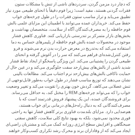
که دچار درد مزمن گردن، سردردهای ناشی از تنش یا مشکلات ستون
فقرات گردنی هستند، مفید است؛ زیرا فوم دقیقاً با انحنای طبیعی مورد نیاز
تطبیق می‌یابد و تراز مناسب ستون فقرات را در طول چرخه‌های خواب
حفظ می‌کند. خریداران عمده می‌توانند با اطمینان این مزایای علمی بالش
فوم حافظه را به مصرف‌کنندگان آگاه از سلامت، متخصصان بهداشت و
بخش‌های بازار متمرکز بر تندرستی بازاریابی کنند. فناوری کاهش فشار
موجود در محصولات عمده بالش فوم حافظه از پلیمرهای حساس به دما
استفاده می‌کند که به‌تدریج در معرض حرارت بدن نرم می‌شوند و فرو
رفتن کنترل‌شده‌ای فراهم می‌کنند که سر را در آغوش گرفته و انحنای
طبیعی گردن را پشتیبانی می‌کند. این ویژگی پاسخگو از ایجاد نقاط فشار
شدید ناشی از بالش‌های بیش‌ازحد سفت جلوگیری می‌کند و در عین حال از
حمایت ناکافی بالش‌های بیش‌ازحد نرم اجتناب می‌کند. مطالعات بالینی
نشان می‌دهند که توزیع مناسب فشار در طول خواب به‌طور قابل‌توجهی از
تنش عضلانی می‌کاهد، گردش خون بهتری را تقویت می‌کند و تغییر وضعیت
خواب را که می‌تواند چرخه‌های REM را مختل کند، به حداقل می‌رساند.
برای فروشندگان عمده، این یک پیشنهاد فروش قدرتمند است که با
مصرف‌کنندگانی که به دنبال راه‌حل‌های درمانی برای خواب هستند،
هم‌صدایی دارد. مزایای بلندمدت فناوری برتر کاهش فشار تنها به راحتی
فوری محدود نمی‌شود، بلکه به بهبود نتایج کلی سلامت، کاهش سفتی
صبحگاهی و افزایش سطح انرژی روزانه کمک می‌کند و مشتریان راضی‌ای
ایجاد می‌کند که از وفاداران برند و محرک رشد تکراری کسب‌وکار خواهند