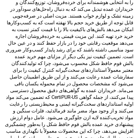
را به انتخابی هوشمندانه برای خرده‌فروشان، توزیع‌کنندگان و
خریداران عمده تبدیل می‌کند که به دنبال راه‌حل‌های سودآور در
زمینه تشک و لوازم خواب هستند. مزیت اصلی در صرفه‌جویی
قابل توجه از طریق خرید حجم بالا نهفته است که به کسب‌وکارها
امکان می‌دهد بالش‌های باکیفیت بالا را با قیمت کمتر نسبت به
خرید خرد تهیه کنند. این مزیت قیمتی به خرده‌فروشان اجازه
می‌دهد موقعیت رقابتی خود را در بازار حفظ کنند و در عین حال
سود مناسبی داشته باشند که برای رشد پایدار کسب‌وکار ضروری
است. تضمین کیفیت نیز یکی دیگر از مزایای مهم خرید عمده
بالش فوم حافظ شکل محسوب می‌شود، چرا که تولیدکنندگان
معتبر معمولاً استانداردهای سخت‌گیرانه کنترل کیفیت را برای
سفارشات عمده رعایت می‌کنند و از این طریق اطمینان حاصل
می‌شود که مشخصات محصول در تمام محموله یکسان باقی
می‌ماند. خریداران عمده به گواهی‌های دقیق محصول دسترسی
پیدا می‌کنند، از جمله گواهی CertiPUR-US که تضمین می‌کند مواد
اولیه استانداردهای سخت‌گیرانه ایمنی و محیط‌زیستی را رعایت
می‌کنند و از وجود مواد مضر مانند فرمالدئید، فلزات سنگین و
مواد تخریب‌کننده لایه ازن جلوگیری می‌شود. عامل دوام ارزش
پیشنهادی خرید عمده بالش فوم حافظ شکل را به‌طور چشمگیری
افزایش می‌دهد، چرا که این محصولات معمولاً با نگهداری مناسب
چندین سال از خاصیت حمایتی خود برخوردار می‌مانند، که این امر