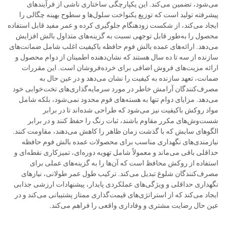
می‌شود، تضمین می‌کند. این یکپارچگی ساختاری ناشی از فرآیندهای
پیشرفته تولید است که توزیع یکنواخت سلول‌ها و سطوح بهینه چگالی را
ایجاد می‌کند، از شکست زودهنگام جلوگیری کرده و عمر مفید قابل استفاده
محصول را به‌طور قابل توجهی نسبت به گزینه‌های متداول بالش افزایش
می‌دهد. ارائه‌های عمده بالش فوم حافظه باکیفیت اغلب شامل ضمانت‌های
سازنده از سه تا ده سال هستند که نشان‌دهنده اطمینان از دوام محصول و
ارائه مزیت‌های فروش اضافی برای خرده‌فروشان است. این مقررات
ضمانت، تعهد سازنده به کیفیت را نشان می‌دهد و در عین حال به
مصرف‌کنندگان آرامش خاطر در مورد سرمایه‌گذاری‌های تخت‌خوابی خود
می‌دهد. مزایای دوام تنها به هسته‌های فوم محدود نمی‌شود، بلکه شامل
مواد روکش باکیفیت نیز می‌شود که طراحی شده‌اند تا در برابر
شست‌وش‌های مکرر مقاوم باشند، ثبات رنگ را حفظ کنند و در برابر
الگوهای سایش که با گذشت زمان ظاهر را کاهش می‌دهند، مقاومت کنند.
نیازمندی‌های نگهداری مناسب برای محصولات عمده بالش فوم حافظه
حداقلی باقی می‌ماند و معمولاً شامل تهویه دوره‌ای، تمیزکاری نقطه‌ای و
استفاده از روکش محافظ است که آن‌ها را به گزینه‌های عملی برای
مصرف‌کنندگان شلوغ تبدیل می‌کند. ترکیب طول عمر طولانی، نیازهای
نگهداری حداقلی و ویژگی‌های عملکردی پایدار، پیشنهادات ارزشی جذابی
ایجاد می‌کند که از استراتژی‌های قیمت‌گذاری ممتاز پشتیبانی می‌کند و در
عین حال رضایت مشتری و وفاداری واقعی را فراهم می‌کند.