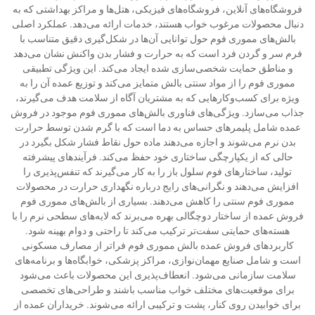
فروشگاه‌های آنلاین، فروشگاه‌های فیزیکی، هتل‌ها و مراکز بهداشتی که به
دنبال محصولات مرغوب خواب هستند، خدمات ارائه می‌دهد. عملکرد اصلی
بالش‌های مموری فوم حول توانایی آن‌ها در شکل‌گیری دقیق متناسب با
فرم سر و گردن فرد است که به حرارت و فشار بدن واکنش نشان می‌دهد
و مناطق حمایت شخصی‌سازی شده ایجاد می‌کند. این ویژگی تطبیقی
مموری فوم را از مواد سنتی بالش متمایز می‌کند و توزیع عمده آن را به
ویژه برای کسب‌وکارهایی که به مشتریان آگاه از سلامت هدف می‌گیرند،
جذاب می‌سازد. ویژگی‌های فناوری بالش‌های مموری فوم موجود در فروش
عمده شامل پلیمرهای حساس به دما است که با گرم شدن توسط حرارت
بدن نرم می‌شوند و اجازه می‌دهند ماده حول نقاط فشار شکل بگیرد در
حالی که از یکپارچگی ساختاری خود حفظ می‌کند. فرآیندهای پیشرفته
تولید، ساختارهای فوم سلول باز را به کار می‌گیرند که تنفس‌پذیری را
افزایش می‌دهند و نگرانی‌های رایج درباره نگهداری حرارت در محصولات
مموری فوم سنتی را کاهش می‌دهند. بسیاری از بالش‌های مموری فوم
فروش عمده از ساختار دوچگالی بهره می‌برند که لایه‌های سطحی نرم را با
هسته‌های حمایتی سفت‌تر ترکیب می‌کند تا راحتی و دوام بهینه شود.
کاربردهای فروش عمده بالش مموری فوم فراتر از مصارف مسکونی
است و شامل صنایع مهمان‌نوازی، مراکز پزشکی، خوابگاه‌ها و برنامه‌های
سلامت سازمانی می‌شود. انعطاف‌پذیری این محصولات باعث می‌شود
برای موقعیت‌های مختلف خواب مناسب باشند و طراحی‌های تخصصی
برای خوابیدن روی کنار، پشت و ترکیبی ارائه می‌شوند. خریداران عمده از