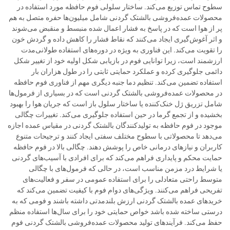
سطوح تماس توزیع می‌کند. ساختار سلولی فوم حافظه مورد استفاده در
محصولات عمده‌فروشی بالشتک گردنی شامل میلیون‌ها حفره متصل به هم
پر از هوا است که در پاسخ به فشار اعمال شده منبسط و منقبض می‌شوند
و اثر آغوش‌گیری ایجاد می‌کنند که نقاط فشار را کاهش داده و گردش خون
را تقویت می‌کند. این فناوری به ویژه در دوره‌های استفاده طولانی‌مدت
ارزشمند است، زیرا توانایی فوم در بازیابی شکل اولیه خود از تغییر شکل
دائمی جلوگیری کرده و عملکرد حمایتی ثابتی را در طول هزاران بار
استفاده تضمین می‌کند. تنظیم دما جنبه دیگری مهم از فناوری فوم حافظه
در محصولات عمده‌فروشی بالشتک گردنی است که در بسیاری از فرمول‌ها
شامل تزریق ژل خنک‌کننده یا ساختار سلول باز است که جریان هوا را بهبود
بخشیده و از تجمع گرما در حین استفاده جلوگیری می‌کند. تغییرات چگالی
موجود در فوم حافظه به تولیدکنندگان بالشتک گردنی در مقیاس عمده اجازه
می‌دهد تا محصولاتی با سطوح مختلف سفتی ایجاد کنند و ترجیحات متنوع
کاربران و نیازهای درمانی خاص را پوشش دهند. چگالی بالا در فوم حافظه
حمایت محکم و پایداری فراهم می‌کند که برای افرادی با آسیب‌های گردنی
یا شرایط درد مزمن مناسب است، در حالی که فرمول‌های با چگالی
متوسط راحتی متعادلی را برای استفاده عمومی در سفر و فعالیت‌های
تفریحی فراهم می‌کنند. ویژگی‌های دوام فوم با کیفیت تضمین می‌کند که
خریدهای عمده بالشتک گردنی ارزش بلندمدتی داشته باشند و فومی که به
درستی ساخته شده باشد خواص حمایتی خود را برای سال‌ها استفاده منظم
حفظ می‌کند. فرآیندهای تولید محصولات عمده‌فروشی بالشتک گردنی فوم