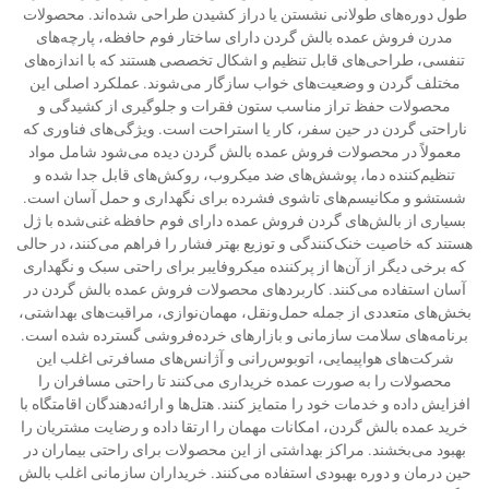
طول دوره‌های طولانی نشستن یا دراز کشیدن طراحی شده‌اند. محصولات
مدرن فروش عمده بالش گردن دارای ساختار فوم حافظه، پارچه‌های
تنفسی، طراحی‌های قابل تنظیم و اشکال تخصصی هستند که با اندازه‌های
مختلف گردن و وضعیت‌های خواب سازگار می‌شوند. عملکرد اصلی این
محصولات حفظ تراز مناسب ستون فقرات و جلوگیری از کشیدگی و
ناراحتی گردن در حین سفر، کار یا استراحت است. ویژگی‌های فناوری که
معمولاً در محصولات فروش عمده بالش گردن دیده می‌شود شامل مواد
تنظیم‌کننده دما، پوشش‌های ضد میکروب، روکش‌های قابل جدا شده و
شستشو و مکانیسم‌های تاشوی فشرده برای نگهداری و حمل آسان است.
بسیاری از بالش‌های گردن فروش عمده دارای فوم حافظه غنی‌شده با ژل
هستند که خاصیت خنک‌کنندگی و توزیع بهتر فشار را فراهم می‌کنند، در حالی
که برخی دیگر از آن‌ها از پرکننده میکروفایبر برای راحتی سبک و نگهداری
آسان استفاده می‌کنند. کاربردهای محصولات فروش عمده بالش گردن در
بخش‌های متعددی از جمله حمل‌ونقل، مهمان‌نوازی، مراقبت‌های بهداشتی،
برنامه‌های سلامت سازمانی و بازارهای خرده‌فروشی گسترده شده است.
شرکت‌های هواپیمایی، اتوبوس‌رانی و آژانس‌های مسافرتی اغلب این
محصولات را به صورت عمده خریداری می‌کنند تا راحتی مسافران را
افزایش داده و خدمات خود را متمایز کنند. هتل‌ها و ارائه‌دهندگان اقامتگاه با
خرید عمده بالش گردن، امکانات مهمان را ارتقا داده و رضایت مشتریان را
بهبود می‌بخشند. مراکز بهداشتی از این محصولات برای راحتی بیماران در
حین درمان و دوره بهبودی استفاده می‌کنند. خریداران سازمانی اغلب بالش