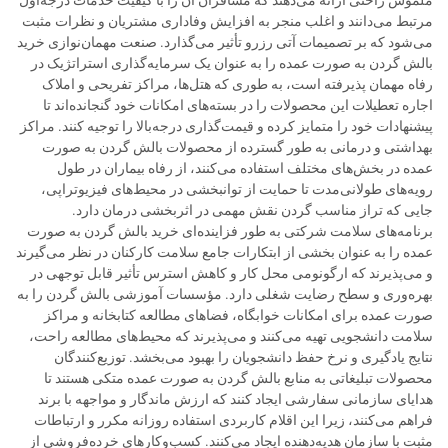
ملموس راحتی ارائه می‌دهند که مسافران آن را با کیفیت خدمات درجه‌اول
مرتبط می‌دانند و اغلب منجر به افزایش وفاداری مشتریان و نظرات مثبت
می‌شود که بر تصمیمات آتی رزرو تأثیر می‌گذارد. صنعت مهمان‌نوازی خرید
بالش گردن به صورت عمده را به عنوان یک سرمایه‌گذاری استراتژیک در
رفاه مهمان پذیرفته است، به طوری که هتل‌ها، مراکز تفریحی و املاک
اجاره تعطیلات این محصولات را در بسته‌های امکانات خود گنجانده‌اند تا
پیشنهادات خود را متمایز کرده و قیمت‌گذاری درجه‌بالا را توجیه کنند. مراکز
بهداشتی و درمانی به طور گسترده از محصولات بالش گردن به صورت
عمده در بخش‌های مختلف استفاده می‌کنند، از رفاه بیماران در طول
رویه‌های طولانی‌مدت تا حمایت از توانبخشی در محیط‌های فیزیوتراپی،
جایی که تراز مناسب گردن نقش مهمی در اثربخشی درمان دارد.
برنامه‌های سلامت شرکتی به طور فزاینده‌ای خرید بالش گردن به صورت
عمده را به عنوان بخشی از ابتکارات جامع سلامت کارکنان در نظر می‌گیرند
و می‌پذیرند که ارگونومی محل کار و کاهش استرس تأثیر قابل توجهی در
بهره‌وری و سطح رضایت شغلی دارد. مؤسسات آموزشی بالش گردن را به
صورت عمده برای امکانات خوابگاه، فضاهای مطالعه کتابخانه و مراکز
سلامت دانشجویی تهیه می‌کنند و می‌پذیرند که محیط‌های مطالعه راحت،
نتایج یادگیری و نرخ حفظ دانشجویان را بهبود می‌بخشد. توزیع‌کنندگان
محصولات تبلیغاتی به منابع بالش گردن به صورت عمده متکی هستند تا
هدایای سازمانی سفارشی ایجاد کنند که ارزش ماندگار و مواجهه با برند
فراهم می‌کنند، زیرا این اقلام کاربردی استفاده روزانه مکرر و ارتباطات
مثبت با سازمان هدیه‌دهنده ایجاد می‌کنند. کسب‌وکارهای خرده‌فروشی از