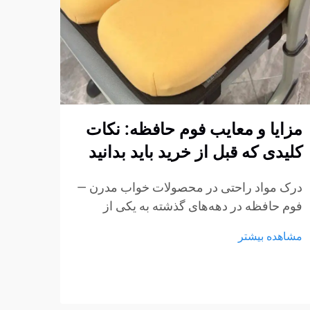
مزایا و معایب فوم حافظه: نکات
چگون
کلیدی که قبل از خرید باید بدانید
فوم 
استا
درک مواد راحتی در محصولات خواب مدرن —
کنیم
فوم حافظه در دهه‌های گذشته به یکی از
پربحث‌ترین مواد در تشک‌ها، بالش‌ها و
ایجاد
مشاهده بیشتر
محصولات نشیمن تبدیل شده است.
مبتنی
ویژگی‌های منحصر به فرد آن در کاهش فشار
استار
و انطباق با بدنه باعث شده است...
مشاهد
مبلما
از مه