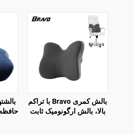
بالش کمری Bravo با تراکم
بالشته
بالا، بالش ارگونومیک ثابت
اختراع شده برای پشت
دفتر ک
تحتانی، بالش کمر B11