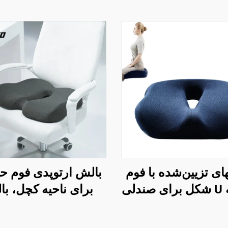
ای تزیین‌شده با فوم
بالش ارتوپدی فوم ح
حافظه U شکل برای صندلی
برای ناحیه کچل، ب
ار با فوم حافظه برای
صندلی دفتر و ماشین 
ناحیه کچل
بهبود گردش خون با 