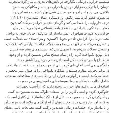
سیستم حرارتی درمانی یکپارچه در بالش‌های مدرن ماساژ گردن، تجربه
درمان را با ترکیب مزایای درمان با حرارت و ماساژ مکانیکی به سطح
بالاتری می‌برد و این امر منجر به شل شدن بهتر عضلات و تسکین درد
می‌شود. عنصر گرمایشی دقیق این دستگاه، دمای بهینه بین ۱۰۴ تا ۱۱۳
درجه فارنهایت را حفظ می‌کند و گرمای ملایمی فراهم می‌کند که بدون
خطر سوختگی یا ناراحتی، به عمق بافت عضلانی نفوذ می‌کند. درمان
حرارتی به صورت هم‌افزا با عمل ماساژ کار می‌کند، جریان خون به نواحی
تحت درمان را افزایش داده و تحویل اکسیژن و مواد مغذی به عضلات خسته
را تسریع می‌کند و در عین حال، دفع محصولات زائد متابولیکی که باعث درد
و سفتی عضلات می‌شوند را تسهیل می‌کند. سیستم‌های پیشرفته کنترل
دما، توزیع یکنواخت گرما را در تمام سطح تماس تضمین کرده و از وجود
نقاط داغ یا سردی که ممکن است اثربخشی درمان را کاهش دهند،
جلوگیری می‌کنند. المان‌های گرمایشی از مواد مرغوب ساخته شده‌اند که
در برابر تخریب مقاوم هستند و عملکرد یکنواختی را در طول عمر محصول
حفظ می‌کنند. ایمنی در اولویت قرار دارد و مکانیسم‌های محافظت متعددی
شامل نظارت خودکار بر دما، سیستم‌های خاموش‌شدن در صورت
اضافه‌گرمایی و فیوزهای حرارتی وجود دارند که از آسیب تجهیزات
جلوگیری کرده و ایمنی کاربر را در استفاده طولانی‌مدت تضمین می‌کنند.
روشن‌کردن گرما به صورت مستقل از عملکرد ماساژ قابل کنترل است که
به کاربران اجازه می‌دهد در فعالیت‌های آرام از گرمای ملایم لذت ببرند یا آن
را با ماساژ برای جلسات درمانی شدیدتر ترکیب کنند. مطالعات بالینی نشان
داده‌اند که ترکیب حرارت با درمان ماساژ، زمان لازم برای تسکین تنش