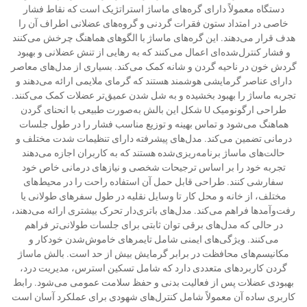
دستگاه معمولاً دارای گره‌های ماساژ استراتژیک است که نقاط فشار
خاصی در امتداد ستون فقرات گردنی و گروه‌های عضلانی اطراف آن را
هدف قرار می‌دهند. این گره‌های ماساژ با الگوهای هماهنگ چرخش می‌کنند
و فشار کنترل‌شده‌ای اعمال می‌کنند که به رهایی از تنش عضلانی و بهبود
گردش خون در ناحیه گردن و شانه کمک می‌کند. بسیاری از مدل‌های معاصر
دارای عناصر گرمایشی هوشمند هستند که گرمای ملایمی ارائه می‌دهند و
تجربه ماساژ را بهبود بخشیده و به شل شدن عمیق‌تر عضلات کمک می‌کنند.
طراحی ارگونومیک U شکل این بالش به‌صورت طبیعی با انحنای گردن
هماهنگ می‌شود و تماس بهینه و توزیع مناسب فشار را در طول جلسات
درمانی تضمین می‌کند. مدل‌های پیشرفته دارای تنظیمات شدت مختلف و
حالت‌های ماساژ برنامه‌ریزی‌شده هستند که به کاربران اجازه می‌دهند
تجربه خود را بر اساس ترجیحات شخصی و نیازهای درمانی خاص خود
سفارشی کنند. طراحی قابل حمل آن استفاده راحت را در محیط‌های
مختلف، از خانه و محل کار تا وسایل نقلیه در طول سفرهای طولانی یا
رفت‌وآمدها فراهم می‌کند. مدل‌های باتری‌دار تحرک بیشتری ارائه می‌دهند،
در حالی که مدل‌های برقی توان ثابتی برای جلسات طولانی‌تر فراهم
می‌کنند. ویژگی‌های ایمنی شامل تایمرهای خاموش‌شدن خودکار و
مکانیسم‌های محافظت در برابر گرمایش بیش از حد است. بالش ماساژ
گردن کاربردهای متعددی دارد که شامل تسکین استرس، مدیریت درد،
بهبودی عضلات پس از فعالیت بدنی و حفظ سلامت عمومی می‌شود. رابط
کاربری ساده آن معمولاً شامل کنترل‌های شهودی برای عملکرد آسان است