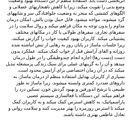
اثربخشی دست یابد. استفاده منظم از این دستگاه بهبود وضعیت
وضع بدنی را تقویت میکند، زیرا با کاهش ناهنجاریهای عضلانی و
الگوهای کششی که منجر به وضعیت جلوافتادگی سر و شانههای
گرد میشوند، مواجه میشود. قابل حمل بودن بالش، امکان درمان
مداوم را بدون توجه به مکان فراهم میکند و روال سلامت را در
سفرهای تجاری، سفرهای طولانی یا کار در مکانهای مختلف
پشتیبانی میکند. کاربران بهبود کیفیت خواب را گزارش میکنند،
زیرا جلسات ماساژ در پایان روز به رهایی از تنش انباشته شده
روزانه و القای آرامش قبل از خواب کمک میکند. عملکرد بدون
دست (دست رها) اجازه انجام چندوظیفگی را در طول درمان
میدهد و آن را به گزینهای عملی برای سبک زندگی پرمشغله تبدیل
میکند که در آن زمان اختصاصی برای آرامش محدود است.
بسیاری از کاربران بهدلیل استفاده منظم از درمان ماساژ، به
داروهای ضددرد کمتری وابسته میشوند، زیرا ماساژ به طور
طبیعی با ترشح اندورفین و بهبود گردش خون، تسکین درد را
فراهم میکند. این دستگاه با فعالسازی سیستم عصبی
پاراسمپاتیک، به کاهش استرس کمک میکند و به کاربران کمک
میکند تا استرس روزمره را بهتر مدیریت کنند و سلامت روانی و
تعادل عاطفی بهتری داشته باشند.