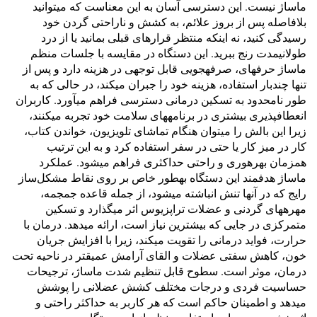
ماساژ نیست. این دسترسی آسان به این معناست که میتوانید
بلافاصله پس از بروز علائم، به کشش و ناراحتی گردن خود
رسیدگی کنید، نه اینکه منتظر قرارهای قبلی بمانید یا از درد
طولانیمدت رنج ببرید. این دستگاه در مقایسه با جلسات منظم
ماساژ حرفهای، صرفهجویی قابل توجهی در هزینه دارد و پس از
تنها چندبار استفاده، هزینه خود را جبران میکند، در حالی که به
طور نامحدود به تسکین درمانی دسترسی فراهم میآورد. کاربران
انعطافپذیری بیشتری در برنامههای سلامت خود تجربه میکنند،
زیرا این بالش را میتوان هنگام تماشای تلویزیون، خواندن کتاب،
کار در میز کار یا حتی در سفر استفاده کرد و به این ترتیب
همزمان بهرهوری و راحتی حداکثری فراهم میشود. عملکرد
ماساژ هدفمند این دستگاه بهطور خاص بر روی نقاط مشکل‌ساز
رایج که در آنها تنش انباشته میشود، از جمله قاعده جمجمه،
مهرههای گردنی و عضلات تراپزیوس اثر میگذارد و تسکین
متمرکزی در جایی که بیشترین نیاز است، ارائه میدهد. درمان با
حرارت، فواید درمانی را تقویت میکند، زیرا با افزایش جریان
خون، کاهش سفتی عضلات و القای آرامش عمیقتر در ناحیه تحت
درمان، موثر است. سطوح قابل تنظیم شدت ماساژ، ترجیحات
حساسیت فردی و درجات مختلف کشش عضلانی را پوشش
میدهد و اطمینان حاکم است که هر کاربر به حداکثر راحتی و