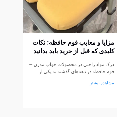
مزایا و معایب فوم حافظه: نکات
چگون
کلیدی که قبل از خرید باید بدانید
فوم 
استا
درک مواد راحتی در محصولات خواب مدرن —
کنیم
فوم حافظه در دهه‌های گذشته به یکی از
پربحث‌ترین مواد در تشک‌ها، بالش‌ها و
ایجاد
مشاهده بیشتر
محصولات نشیمن تبدیل شده است.
مبتنی
ویژگی‌های منحصر به فرد آن در کاهش فشار
استار
و انطباق با بدنه باعث شده است...
مشاهد
مبلما
از مه
به عن