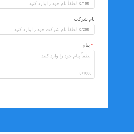
0/100
نام شرکت
0/200
پیام
0/1000