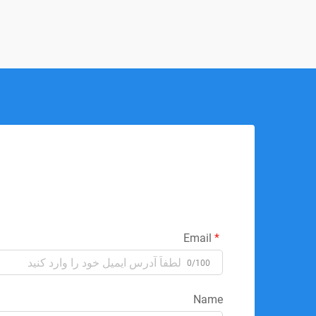
Email
0/100
Name