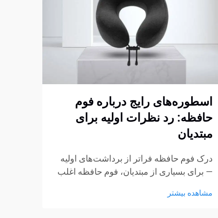
اسطوره‌های رایج درباره فوم
مزای
حافظه: رد نظرات اولیه برای
کلید
مبتدیان
درک م
فوم ح
درک فوم حافظه فراتر از برداشت‌های اولیه
پربحث
— برای بسیاری از مبتدیان، فوم حافظه اغلب
مشاهد
محصول
با چند برداشت ثابت شکل‌گرفته از طریق
مشاهده بیشتر
ویژگی
تبلیغات، گفتگوهای غیررسمی یا تجربیات کوتاه
و انط
در نمایشگاه‌ها همراه است. این برداشت‌ها به