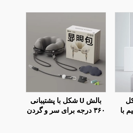
ی U شکل
بالش U شکل با پشتیبانی
م با
۳۶۰ درجه برای سر و گردن
رهای
در پروازهای طولانی و
سفرهای هوایی