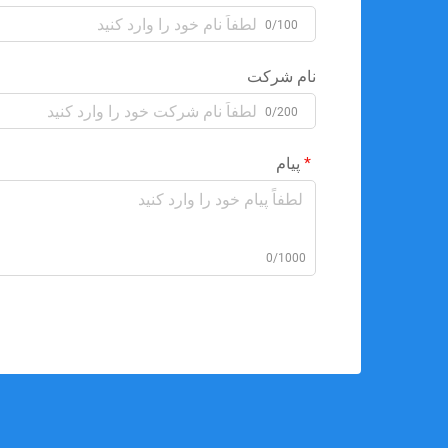
0/100
نام شرکت
0/200
پیام
0/1000