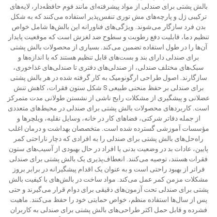
بالش پشتی برای صندلی از مواد پیشرفته‌ای مانند فوم حافظه‌دار، لایه‌های
ترکیبی ژل و پارچه‌های مش توری تنفس‌پذیر استفاده می‌کنند که به شکل
بدن فرد سازگار می‌شوند. ویژگی‌های فناورانه این بالش‌ها شامل خواص
تنظیم دما، قابلیت دفع رطوبت و سطوح ضد لغزش است که موقعیت پایدار
آن‌ها را در طول استفاده تضمین می‌کند. بسیاری از محصولات بالش پشتی
برای صندلی دارای بند و بست‌های قابل تنظیم هستند که با اندازه‌ها و
سبک‌های مختلف صندلی، از صندلی‌های دفتری تا صندلی‌های غذاخوری،
سازگارند. اصول طراحی ارگونومیک به کار گرفته شده در هر بالش پشتی
برای صندلی بر حفظ منحنی طبیعی S شکل ستون فقرات، کاهش تنش
عضلانی و پیشگیری از مشکلات رایج ناشی از نشستن طولانی مدت متمرکز
است. کاربردهای محصولات بالش پشتی برای صندلی در محیط‌های متعددی
از جمله دفاتر شرکتی، فضاهای کار در خانه، وسایل نقلیه، ویلچرها و
مؤسسات آموزشی گسترده شده است. متخصصان بهداشت و درمان اغلب
راه‌حل‌های بالش پشتی برای صندلی را به افرادی که دچار ناراحتی کمر
پایین، عادات بد در وضعیت بدنی یا افراد در حال بهبودی از آسیب‌های ستون
فقرات هستند، توصیه می‌کنند. انعطاف‌پذیری یک بالش پشتی برای صندلی
فراتر از بهبود راحتی است و به عنوان یک اقدام پیشگیرانه در برابر بروز
مشکلات مزمن کمر عمل می‌کند. مواد ساخت در بالش‌های با کیفیت بالش
پشتی برای صندلی تحت آزمون‌های دقیقی برای دوام قرار می‌گیرند و حتی
پس از سال‌ها استفاده منظم، خواص حمایتی خود را حفظ می‌کنند. ماهیت
فشرده و قابل حمل اکثر طراحی‌های بالش پشتی برای صندلی به کاربران