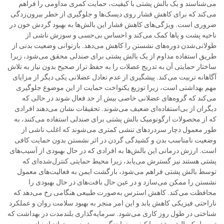
می‌شناسند و یک بالش پشتی با کیفیت، حمایت کمری مداومی را فراهم
می‌کند که برای کاهش فشار روی دیسک‌ها و جلوگیری از خطر بیرون‌زدگی
ضروری است. ویژگی‌های کاهش فشار این بالش‌ها به بهبود گردش خون در
ناحیه پشت و پاها کمک می‌کند و احساس بی‌حسی و سوزش ناشی از
طولانی‌شدن دوره‌های نشستن را کاهش می‌دهد. بازتوانی وضعیت بدنی از
طریق استفاده مداوم از یک بالش پشتی برای صندلی محقق می‌شود، زیرا
ساختار حمایتی آن به تدریج عضلات را به حفظ تراز صحیح بدون نیاز به تلاش
آگاهانه تربیت می‌کند. پیشگیری از عدم تعادل عضلانی یکی دیگر از مزایای
مهم بهداشتی است، زیرا توزیع یکنواخت حمایت از این موضوع جلوگیری
می‌کند که گروه‌های عضلانی خاصی بیش از حد فعال شوند در حالی که
دیگران از بی‌استفاده‌ای ضعیف می‌شوند. تحقیقات نشان می‌دهند افرادی
که از محصولات ارگونومیک بالش پشتی برای صندلی استفاده می‌کنند، به
طور معمول دچار سردردهای تنشی کمتری می‌شوند که اغلب ناشی از
وضعیت نامناسب بدن و کشیدگی گردن در اثر نشستن بدون حمایت کافی
است. ارزش درمانی این بالش‌ها به افرادی که در حال بهبودی از آسیب‌های
پشتی هستند نیز گسترش می‌یابد، زیرا محیط حمایتی کنترل‌شده‌ای که
توسط بالش پشتی فراهم می‌شود، بازگشت ایمن به فعالیت‌های معمول
نشستن را ممکن می‌سازد و در عین حال بافت‌های در حال بهبودی را
محافظت می‌کند. کاهش استرس به‌صورت طبیعی هنگامی رخ می‌دهد که
ناراحتی فیزیکی کاهش یابد و این امر منجر به بهبود سلامت روان و عملکرد
شناختی در طول روز کاری می‌شود. سرمایه‌گذاری بلندمدت در بهداشت که