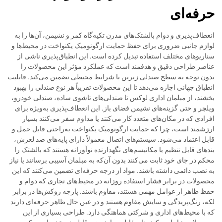
حرفه‌ای
انعطاف‌پذیری و دوام بالشتک‌های مدرن تکیه‌گاه کمر و نشیمن، آن‌ها را به
لوازم جانبی ضروری برای حفظ حمایت ارگونومیک یکنواخت در محیط‌ها و
سناریوهای مختلف استفاده تبدیل کرده است. این انطباق‌پذیری ناشی از
عناصر طراحی دقیق و هدفمند است که عملکرد مؤثر این محصولات را
بدون توجه به سطح صندلی زیرین یا شرایط محیطی تضمین می‌کند. قابلیت
انطباق جهانی اجازه می‌دهد تا این محصولات تقریباً هر نوع صندلی را بهبود
بخشند، از مبلمان اداری لوکس تا صندلی‌های تاشوی ساده، صندلی خودرو،
ویلچر و حتی گزینه‌های نشیمن فضای باز. این انعطاف‌پذیری به‌ویژه برای
افرادی که در مکان‌های متعدد کار می‌کنند یا مداوم سفر می‌کنند بسیار
ارزشمند است، چرا که حمایت ارگونومیک یکنواخت به‌راحتی قابل حمل و
قابل اعتماد می‌شود. سیستم‌های اتصال معمولاً دارای پایه‌های ضد لغزش،
بند‌های قابل تنظیم یا مکانیسم‌های نگهدارنده نوآورانه هستند که بالشتک را
محکم در جای خود ثابت می‌کنند بدون آن‌که به مبلمان آسیبی برسانند یا نیاز
به نصب دائمی داشته باشند. مواد از درجه حرفه‌ای تضمین می‌کنند که این
محصولات در برابر فشار استفاده روزانه در محیط‌های تجاری که دوام و
حفظ ظاهر از عوامل مهمی هستند، مقاوم باشند. پارچه روکش‌ها در برابر
لکه، رنگ‌پریدگی و سایش مقاوم هستند و در عین حال ظاهر حرفه‌ای دارند
که با محیط‌های اداری و شرکتی هماهنگی دارد. طراحی بسیاری از این