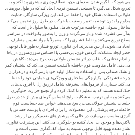
می‌شود که با گرم شدن به دمای بدن، انعطاف‌پذیری بیشتری پیدا کند و به
تدریج شکل می‌گیرد تا سطحی نشیمن فردی ایجاد کند که در طول دوره‌های
طولانی استفاده، شکل خود را حفظ می‌کند. این ویژگی سازگار، حمایت
مداوم را بدون توجه به تغییر وضعیت یا حرکت در طول روز تضمین می‌کند.
ساختار سلولی فوم حافظه مرغوب شامل میلیون‌ها سلول باز است که
به‌آرامی فشرده شده و باز می‌گردند و وزن را به‌طور یکنواخت در سراسر
سطح توزیع می‌کنند و نقاط فشاری را که معمولاً با مواد نشیمن متعارف
ایجاد می‌شوند، از بین می‌برند. این فناوری توزیع فشار به‌طور قابل توجهی
خطر ایجاد مشکلات گردش خون، بی‌حسی یا احساس سوزن‌سوزن در پاها
و اندام تحتانی که اغلب در اثر نشستن طولانی‌مدت رخ می‌دهد، کاهش
می‌دهد. عامل مقاومت فوم حافظه باکیفیت تضمین می‌کند که پشتیبان کمر
و تشک صندلی پس از استفاده به شکل اولیه خود بازمی‌گردد و در هزاران
چرخه فشردگی، یکپارچگی ساختاری و ویژگی‌های حمایتی خود را حفظ
می‌کند. بسیاری از فرمول‌های پیشرفته شامل تزریق ژل یا افزودنی‌های
خنک‌کننده هستند که به تنظیم دما کمک کرده و از تجمع حرارت جلوگیری
می‌کنند و به این ترتیب به شکایت رایج احساس گرمای بیش از حد در طول
جلسات نشستن طولانی‌مدت پاسخ می‌دهند. خواص ضد حساسیت فوم
حافظه درجه پزشکی، این محصولات را برای افرادی با پوست حساس یا
آلرژی مناسب می‌سازد، در حالی که پوشش‌های ضدمیکروبی از رشد
باکتری‌ها و موجودات ایجاد کننده بو جلوگیری می‌کنند. این پیشرفت فناوری
نشان‌دهنده بهبود قابل توجهی نسبت به مواد کف‌گذاری سنتی است و
تعادلی ایده‌آل از حمایت و آسایش را فراهم می‌کند که با نیازهای فردی