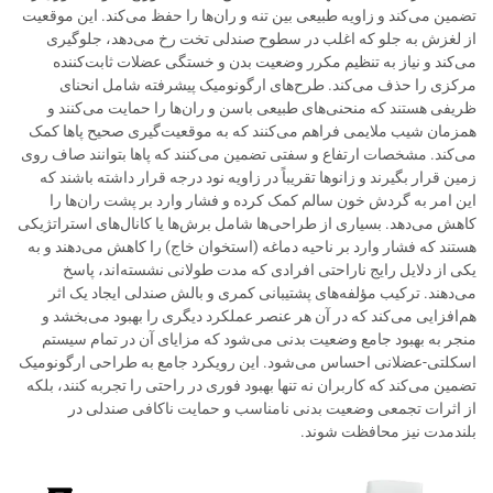
تضمین می‌کند و زاویه طبیعی بین تنه و ران‌ها را حفظ می‌کند. این موقعیت
از لغزش به جلو که اغلب در سطوح صندلی تخت رخ می‌دهد، جلوگیری
می‌کند و نیاز به تنظیم مکرر وضعیت بدن و خستگی عضلات ثابت‌کننده
مرکزی را حذف می‌کند. طرح‌های ارگونومیک پیشرفته شامل انحنای
ظریفی هستند که منحنی‌های طبیعی باسن و ران‌ها را حمایت می‌کنند و
همزمان شیب ملایمی فراهم می‌کنند که به موقعیت‌گیری صحیح پاها کمک
می‌کند. مشخصات ارتفاع و سفتی تضمین می‌کنند که پاها بتوانند صاف روی
زمین قرار بگیرند و زانوها تقریباً در زاویه نود درجه قرار داشته باشند که
این امر به گردش خون سالم کمک کرده و فشار وارد بر پشت ران‌ها را
کاهش می‌دهد. بسیاری از طراحی‌ها شامل برش‌ها یا کانال‌های استراتژیکی
هستند که فشار وارد بر ناحیه دماغه (استخوان خاج) را کاهش می‌دهند و به
یکی از دلایل رایج ناراحتی افرادی که مدت طولانی نشسته‌اند، پاسخ
می‌دهند. ترکیب مؤلفه‌های پشتیبانی کمری و بالش صندلی ایجاد یک اثر
هم‌افزایی می‌کند که در آن هر عنصر عملکرد دیگری را بهبود می‌بخشد و
منجر به بهبود جامع وضعیت بدنی می‌شود که مزایای آن در تمام سیستم
اسکلتی-عضلانی احساس می‌شود. این رویکرد جامع به طراحی ارگونومیک
تضمین می‌کند که کاربران نه تنها بهبود فوری در راحتی را تجربه کنند، بلکه
از اثرات تجمعی وضعیت بدنی نامناسب و حمایت ناکافی صندلی در
بلندمدت نیز محافظت شوند.