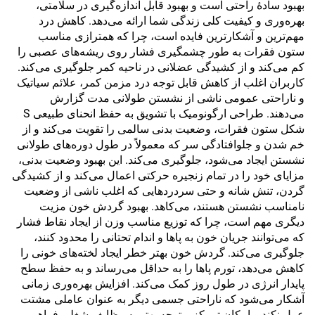
بهبود سادهٔ راحتی است و بهبود قابل اندازه‌گیری در سلامتی،
بهره‌وری و کیفیت کلی زندگی شما ارائه می‌دهد. کاهش درد
مهم‌ترین و آشکارترین فایده است، چرا که همترازی مناسب
ستون فقرات به طور چشمگیری فشار روی ریشه‌های عصبی را
کم می‌کند و از کشیدگی عضلانی در ناحیه کمر جلوگیری می‌کند.
کاربران اغلب از کاهش قابل توجه درد مزمن کمر، علائم سیاتیک
و ناراحتی عمومی ناشی از نشستن طولانی مدت گزارش
می‌دهند. طراحی ارگونومیک با تشویق به حفظ انحنای طبیعی S
شکل ستون فقرات، وضعیت بدنی سالمی را تقویت می‌کند و از
خم شدن و جلوافتادگی سر که معمولاً در طول دوره‌های طولانی
نشستن ایجاد می‌شود، جلوگیری می‌کند. این بهبود وضعیت بدنی،
مزایای خود را در تمام زنجیره حرکتی اعمال می‌کند و از کشیدگی
گردن، تنش شانه و حتی سردردهایی که اغلب ناشی از وضعیت
نامناسب نشستن هستند، می‌کاهد. بهبود گردش خون مزیت
دیگری مهم است، چرا که توزیع مناسب وزن از ایجاد نقاط فشار
که می‌توانند جریان خون به پاها و اندام تحتانی را محدود کنند،
جلوگیری می‌کند. گردش خون بهتر خطر ایجاد لخته‌های خونی را
کاهش می‌دهد، تورم پاها را به حداقل می‌رساند و به حفظ سطح
پایدار انرژی در طول روز کمک می‌کند. افزایش بهره‌وری زمانی
آشکار می‌شود که ناراحتی جسمی دیگر به عنوان عاملی مشتت
عمل نکند و امکان تمرکز و توجه بهتر به وظایف شغلی فراهم