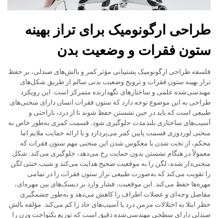
طراحی ارگونومیک برای تراز بهینه
ستون فقرات و وضعیت بدن
فلسفه طراحی ارگونومیک پشتیبانی مؤثر کمر و بالش‌های صندلی، بر حفظ
تراز بهینه ستون فقرات و ترویج وضعیت بدنی سالم از طریق شکل‌های
مهندسی‌شده علمی و ساختارهای نگهدارنده متمرکز است. این رویکرد
طراحی به این موضوع توجه دارد که ستون فقرات انسان دارای منحنی‌های
طبیعی است که باید در حین نشستن حفظ شوند تا از درد، ناراحتی و
آسیب‌های ساختاری بلندمدت جلوگیری شود. قسمت کمری به‌طور خاص به
منحنی لوردوزی قسمت پایین کمر می‌پردازد و با ارائه حمایت ملایم اما
محکم، از تخت شدن یا معکوس شدن این منحنی مهم ستون فقرات که
معمولاً در هنگام نشستن بدون حمایت رخ می‌دهد، جلوگیری می‌کند. شکل
منحنی‌دار شده، لگن را به موقعیت صحیح هدایت می‌کند و شیب خنثی لگن
را تقویت می‌کند که به‌صورت طبیعی تراز ستون فقرات را در تمامی
مهره‌ها حفظ می‌کند. این موقعیت، فشار وارد بر دیسک‌های بین مهره‌ای،
مفاصل وجه‌ای و عضلات اطراف را کاهش می‌دهد و به‌طور چشمگیری
خطر ابتلا به اختلالات مزمن درد یا آسیب‌های حاد را کم می‌کند. مؤلفه بالش
صندلی دارای سطحی مهندسی‌شده دقیق است که توزیع یکنواخت وزن را