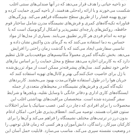
دو ناحیه حیاتی را هدف قرار می‌دهد که در آنها صندلی‌های سنتی اغلب
شکست می‌خورند و با ارائه راه‌حلی هدفمند، از ناحیه کمری حمایت کرده و
توزیع بهینه فشار را از طریق سطح نشیمنگاه فراهم می‌کند. ویژگی‌های
فناورانه تکیه‌گاه‌های کمری و فرش‌های نشیمنگاه مدرن شامل ساختار فوم
حافظه، روکش‌های پارچه‌ای تنفس‌پذیر و اشکال ارگونومیک است که با
توجه به اندام فردی هر کاربر تطبیق می‌یابند. بسیاری از مدل‌ها از مواد
حساس به دما استفاده می‌کنند که به گرمای بدن واکنش نشان داده و
تناسبی سفارشی ایجاد می‌کنند که با گذشت زمان راحتی را افزایش
می‌دهد. بخش تکیه‌گاه کمری معمولاً مکانیسم‌های موقعیت‌یابی قابل تنظیم
دارد که به کاربران اجازه می‌دهد سطح و محل حمایت را بر اساس نیازهای
خاص خود تنظیم کنند. مدل‌های پیشرفته‌تر ممکن است از مواد تزریق‌شده
با ژل برای خاصیت خنک‌کنندگی بهتر و کانال‌های تهویه استفاده کنند که
جریان هوا را در طول استفاده طولانی‌مدت بهبود می‌بخشند. کاربردهای
تکیه‌گاه کمری و فرش‌های نشیمنگاه در محیط‌های متعددی از جمله
ایستگاه‌های کاری اداری و دفاتر خانگی تا وسایل نقلیه، ویلچرها و شرایط
سفر گسترده شده است. متخصصان مراقبت‌های بهداشتی اغلب این
محصولات را برای افرادی که دچار درد کمر، عصب سیاتیک یا سایر اختلالات
ستون فقرات هستند، توصیه می‌کنند. انعطاف‌پذیری طراحی، امکان ادغام
بدون درز در ترتیب‌های مختلف نشیمنگاه را فراهم می‌کند و آن‌ها را برای
کارکنان میزکار، رانندگان، دانش‌آموزان و هر کسی که زمان قابل توجهی را
در وضعیت نشسته سپری می‌کند، مناسب می‌سازد. قابلیت حمل آسان این