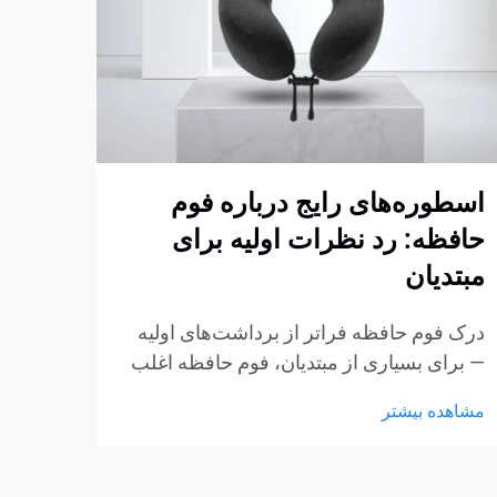
اسطوره‌های رایج درباره فوم
مزای
حافظه: رد نظرات اولیه برای
کلید
مبتدیان
درک م
فوم ح
درک فوم حافظه فراتر از برداشت‌های اولیه
پربحث
— برای بسیاری از مبتدیان، فوم حافظه اغلب
مشاهد
محصول
با چند برداشت ثابت شکل‌گرفته از طریق
مشاهده بیشتر
ویژگی
تبلیغات، گفتگوهای غیررسمی یا تجربیات کوتاه
و انط
در نمایشگاه‌ها همراه است. این برداشت‌ها به
راحتی می‌توانند به سوءتفاهم تبدیل شوند...