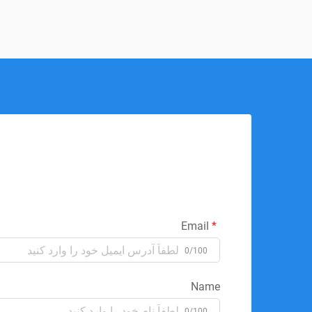
Email
0/100
Name
0/100