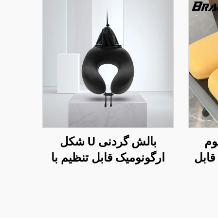
وم
بالش گردنی U شکل
ند قابل
ارگونومیک قابل تنظیم با
درسه
فوم حافظه برای سفرهای
هوایی