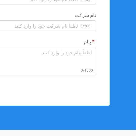
نام شرکت
0/200
پیام
0/1000