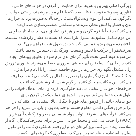
ویژگی اصلی بهترین بالش‌ها برای حمایت از گردن در خواب‌های جانبی،
فناوری پیشرفته فوم حافظه است که با علم مواد هوشمند، راحتی خواب را
دگرگون می‌کند. این فوم ویسکوالاستیک درجه‌بالا به‌صورت پویا به حرارت
بدن و فشار واکنش نشان می‌دهد و سطحی شخصی‌سازی‌شده ایجاد
می‌کند که دقیقاً با فرم گردن و سر هر فرد تطبیق می‌یابد. ساختار سلولی
این فوم شامل میلیون‌ها سلول باز است که بسته به فشار واردشده منبسط
یا فشرده می‌شوند و حمایتی یکنواخت در طول شب فراهم می‌کنند،
صرف‌نظر از حرکت یا تغییر وضعیت. ویژگی‌های حساس به دما باعث
می‌شوند فوم کمی تحت تأثیر گرمای بدن نرم شود و تطبیق بهینه‌ای ایجاد
کند، در حالی که ساختارهای حمایتی ضروری حفظ می‌شوند. فناوری تزریق
ژل، مشکل نگهداری حرارت در فوم حافظه سنتی را با ادغام ذرات ژل
خنک‌کننده که انرژی گرمایی را به‌صورت فعال پراکنده می‌کنند، برطرف
می‌کند. این مکانیسم خنک‌کننده از گرم شدن ناخوشایندی که اغلب
چرخه‌های خواب را مختل می‌کند جلوگیری کرده و دمای ایده‌آل خواب را در
طول شب حفظ می‌کند. بهترین بالش‌های حمایت‌کننده گردن برای
خواب‌های جانبی از فرمول‌های فوم با چگالی بالا استفاده می‌کنند که در
برابر فرورفتگی دائمی مقاوم هستند و حمایت پویا و بازیابی سریع را فراهم
می‌کنند. فرآیندهای پیشرفته تولید مواد شیمیایی مضر و ترکیبات آلی فرار
(VOC) را حذف می‌کنند و محیط خوابی ایمن‌تر برای مصرف‌کنندگان آگاه از
سلامت ایجاد می‌کنند. ویژگی‌های دوام این فوم عملکردی ثابت را در طول
سال‌ها استفاده منظم تضمین می‌کند، به‌طوری که گزینه‌های باکیفیت