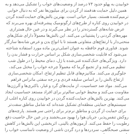
خوابیدن به پهلو حدود ۷۴ درصد از وضعیت‌های خواب را تشکیل می‌دهد و به
همین دلیل حمایت هدفمند از گردن برای میلیون‌ها نفر که به دنبال خوابی
ترمیم‌کننده هستند، بسیار حیاتی است. بهترین بالش‌های حمایت‌کننده گردن
در خوابیدن روی کناره از طرح‌های ارگونومیک پیشرفته‌ای بهره می‌برند که
عرض شانه‌های گسترده‌تر را در نظر می‌گیرند و در عین حال همترازی
مهره‌های گردنی را پشتیبانی می‌کنند. این بالش‌ها معمولاً دارای شکل‌های
منحنی‌دار با ارتفاع‌های متفاوتی هستند تا با انواع بدن و عرض شانه‌ها سازگار
شوند. فناوری فوم حافظه به عنوان اصلی‌ترین ماده مورد استفاده شناخته
می‌شود که قابلیت شخصی‌سازی شکل بر اساس حرارت و فشار بدن را
دارد. ویژگی‌های خنک‌کننده غنی‌شده با ژل، دمای محیط را در طول شب
تنظیم می‌کنند و از تجمع گرما که معمولاً چرخه خواب را مختل می‌کند،
جلوگیری می‌کنند. مکانیزم‌های قابل تنظیم ارتفاع، امکان شخصی‌سازی
ارتفاع بالش را بر اساس سلیقه فردی و درجه سفتی ماتراس فراهم
می‌کنند. مواد ضد حساسیت، از مایت‌های گرد و غبار، باکتری‌ها و آلرژن‌ها
مقاومت می‌کنند و محیط خوابی سالم‌تر برای افراد مستعد حساسیت ایجاد
می‌کنند. بهترین بالش‌های حمایت‌کننده گردن در خوابیدن روی کناره اغلب از
سیستم‌های حمایتی منطقه‌ای تشکیل شده‌اند که شامل مناطق سفت‌تر
برای حمایت از گردن و مناطق نرم‌تر برای راحتی سر هستند. پارچه‌های
روکش تنفس‌پذیر، جریان هوا را بهبود می‌بخشند و در عین حال خاصیت دفع
رطوبت را حفظ می‌کنند. آزمون‌های بالینی، اثربخشی این بالش‌ها در کاهش
سفتی صبحگاهی، سردردها و درد گردن ناشی از وضعیت نامناسب خواب را