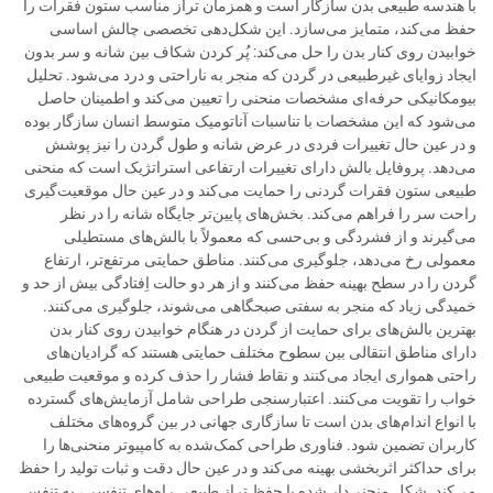
با هندسه طبیعی بدن سازگار است و همزمان تراز مناسب ستون فقرات را
حفظ می‌کند، متمایز می‌سازد. این شکل‌دهی تخصصی چالش اساسی
خوابیدن روی کنار بدن را حل می‌کند: پُر کردن شکاف بین شانه و سر بدون
ایجاد زوایای غیرطبیعی در گردن که منجر به ناراحتی و درد می‌شود. تحلیل
بیومکانیکی حرفه‌ای مشخصات منحنی را تعیین می‌کند و اطمینان حاصل
می‌شود که این مشخصات با تناسبات آناتومیک متوسط انسان سازگار بوده
و در عین حال تغییرات فردی در عرض شانه و طول گردن را نیز پوشش
می‌دهد. پروفایل بالش دارای تغییرات ارتفاعی استراتژیک است که منحنی
طبیعی ستون فقرات گردنی را حمایت می‌کند و در عین حال موقعیت‌گیری
راحت سر را فراهم می‌کند. بخش‌های پایین‌تر جایگاه شانه را در نظر
می‌گیرند و از فشردگی و بی‌حسی که معمولاً با بالش‌های مستطیلی
معمولی رخ می‌دهد، جلوگیری می‌کنند. مناطق حمایتی مرتفع‌تر، ارتفاع
گردن را در سطح بهینه حفظ می‌کنند و از هر دو حالت اِفتادگی بیش از حد و
خمیدگی زیاد که منجر به سفتی صبحگاهی می‌شوند، جلوگیری می‌کنند.
بهترین بالش‌های برای حمایت از گردن در هنگام خوابیدن روی کنار بدن
دارای مناطق انتقالی بین سطوح مختلف حمایتی هستند که گرادیان‌های
راحتی همواری ایجاد می‌کنند و نقاط فشار را حذف کرده و موقعیت طبیعی
خواب را تقویت می‌کنند. اعتبارسنجی طراحی شامل آزمایش‌های گسترده
با انواع اندام‌های بدن است تا سازگاری جهانی در بین گروه‌های مختلف
کاربران تضمین شود. فناوری طراحی کمک‌شده به کامپیوتر منحنی‌ها را
برای حداکثر اثربخشی بهینه می‌کند و در عین حال دقت و ثبات تولید را حفظ
می‌کند. شکل منحنی‌دار شده با حفظ تراز طبیعی راه‌های تنفسی، به تنفس