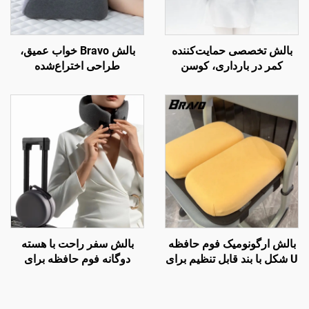
بالش تخصصی حمایت‌کننده
بالش Bravo خواب عمیق،
کمر در بارداری، کوسن
طراحی اختراع‌شده
کمری، بالش کمری تحتانی
ارگونومیک منحنی‌دار برای
برای تخت، بالش کمر W2
خواب‌های جانبی، بالش
ارتوپدیک گردنی، بالش فوم
حافظه H8
بالش ارگونومیک فوم حافظه
بالش سفر راحت با هسته
U شکل با بند قابل تنظیم برای
دوگانه فوم حافظه برای
صندلی مدرسه
خوابیدن در هواپیما، بالش
پشتیبان گردن