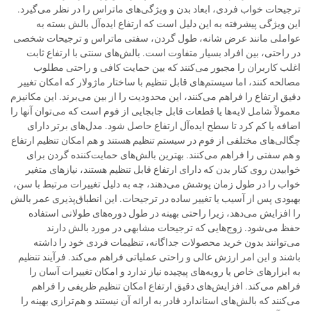
ترجیحات خواب فردی، ابعاد بدن و ویژگی‌های ماتراس را در نظر می‌گیرد.
این ویژگی پیشرفته به این دلیل است که ارتفاع ایده‌آل بالش بسته به
عواملی مانند عرض شانه، طول گردن، سفتی ماتراس و ترجیحات شخصی
در راحتی، بین افراد بسیار متفاوت است. بالش‌های سنتی با ارتفاع ثابت
اغلب کاربران را مجبور می‌کنند که بین حمایت کافی و راحتی مطلوب
مصالحه کنند، اما سیستم‌های قابل تنظیم با ساختار ماژولار که امکان تغییر
دقیق ارتفاع را فراهم می‌کنند، این محدودیت را از بین می‌برند. این مکانیزم
معمولاً شامل لایه‌ها یا قطعات قابل جابجایی از فوم است که می‌توان آنها را
اضافه یا کم کرد تا سطح ایده‌آل ارتفاع حاصل شود. مدل‌های برتر دارای
چگالی‌های مختلفی از فوم در سیستم تنظیم هستند و هم امکان تنظیم ارتفاع
و هم سفتی را فراهم می‌کنند. بهترین بالش‌های حمایت‌کننده گردن برای
خوابیدن روی کنار بدن که دارای ارتفاع قابل تنظیم هستند، نیازهای متغیر
خواب را در طول زمان پوشش می‌دهند، چه به دلیل تغییرات مرتبط با سن،
بهبودی پس از آسیب یا تغییر ساده در ترجیحات. این انطباق‌پذیری عمر بالش
را افزایش می‌دهد، زیرا راحتی بهینه در طول دوره‌های طولانی استفاده
حفظ می‌شود. زوج‌هایی که ترجیحات مشابهی در مورد بالش دارند
می‌توانند بدون خرید محصولات جداگانه، تنظیمات فردی خود را داشته
باشند و این امر ارزش عالی و راحتی عملیاتی فراهم می‌کند. فرآیند تنظیم
به ابزارهای خاص یا رویه‌های پیچیده نیاز ندارد و امکان تغییرات آسان را
فراهم می‌کند. افزایش‌های دقیق ارتفاع امکان تنظیم ظریفی را فراهم
می‌کنند که بالش‌های استاندارد قادر به ارائه آن نیستند و هم‌ترازی بهینه را