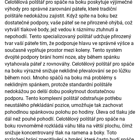
Celotělová polštář pro spáče na boku poskytuje výjimečné
výhody pro správné zarovnání páteře, které tradiční
polštáře nedokážou zajistit. Když spíte na boku bez
dostatečné podpory, vaše páteř se ne přirozeně ohýbá, což
vytváří tlakové body, jež vedou k ráznímu ztuhnutí a
nepohodlí. Tento specializovaný polštář udržuje přirozený
tvar vaší páteře tím, že podporuje hlavu ve správné výšce a
současně vyplňuje prostor mezi koleny. Tento systém
dvojité podpory brání horní noze, aby během spánku
vytahovala páteř z rovnováhy. Celotělový polštář pro spáče
na boku výrazně snižuje neklidné převalování se po lůžku
během noci. Mnoho spáčů na boku má problémy s
neklidným spánkem, protože standardní polštáře
nedokážou po delší dobu poskytnout dostatečnou
podporu. Tento komplexní polštář odstraňuje potřebu
neustálého překládání pozice, umožňuje tak zachovat
pohodlnou spánkovou polohu po hodiny. Úleva od tlaku jde
dál než pouhé pohodlí. Celotělový polštář pro spáče na
boku rovnoměrně rozkládá váhu těla na větší plochu, čímž
snižuje koncentrovaný tlak na ramena a boky. Toto
rozložení brání znecitlivění a brnění, které často budí spáče