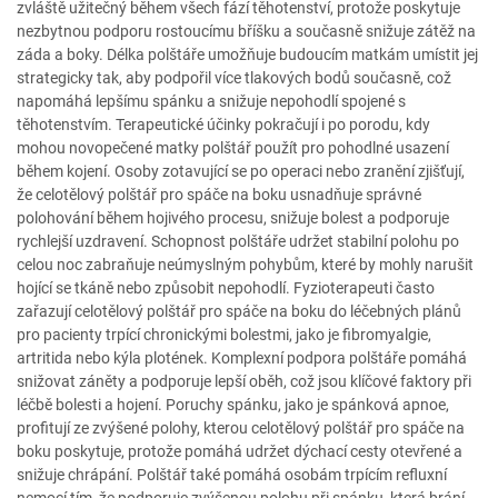
zvláště užitečný během všech fází těhotenství, protože poskytuje
nezbytnou podporu rostoucímu bříšku a současně snižuje zátěž na
záda a boky. Délka polštáře umožňuje budoucím matkám umístit jej
strategicky tak, aby podpořil více tlakových bodů současně, což
napomáhá lepšímu spánku a snižuje nepohodlí spojené s
těhotenstvím. Terapeutické účinky pokračují i po porodu, kdy
mohou novopečené matky polštář použít pro pohodlné usazení
během kojení. Osoby zotavující se po operaci nebo zranění zjišťují,
že celotělový polštář pro spáče na boku usnadňuje správné
polohování během hojivého procesu, snižuje bolest a podporuje
rychlejší uzdravení. Schopnost polštáře udržet stabilní polohu po
celou noc zabraňuje neúmyslným pohybům, které by mohly narušit
hojící se tkáně nebo způsobit nepohodlí. Fyzioterapeuti často
zařazují celotělový polštář pro spáče na boku do léčebných plánů
pro pacienty trpící chronickými bolestmi, jako je fibromyalgie,
artritida nebo kýla plotének. Komplexní podpora polštáře pomáhá
snižovat záněty a podporuje lepší oběh, což jsou klíčové faktory při
léčbě bolesti a hojení. Poruchy spánku, jako je spánková apnoe,
profitují ze zvýšené polohy, kterou celotělový polštář pro spáče na
boku poskytuje, protože pomáhá udržet dýchací cesty otevřené a
snižuje chrápání. Polštář také pomáhá osobám trpícím refluxní