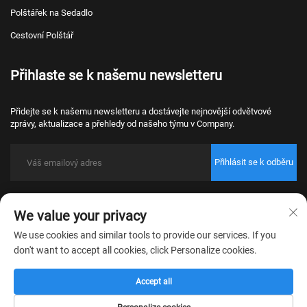
Polštářek na Sedadlo
Cestovní Polštář
Přihlaste se k našemu newsletteru
Přidejte se k našemu newsletteru a dostávejte nejnovější odvětvové
zprávy, aktualizace a přehledy od našeho týmu v Company.
Přihlásit se k odběru
Copyright © 2026 Nantong Bulawo Home Textile Co., Ltd. Beijing Všechna
We value your privacy
práva vyhrazena.
Zásady ochrany osobních údajů
We use cookies and similar tools to provide our services. If you
don't want to accept all cookies, click Personalize cookies.
Accept all