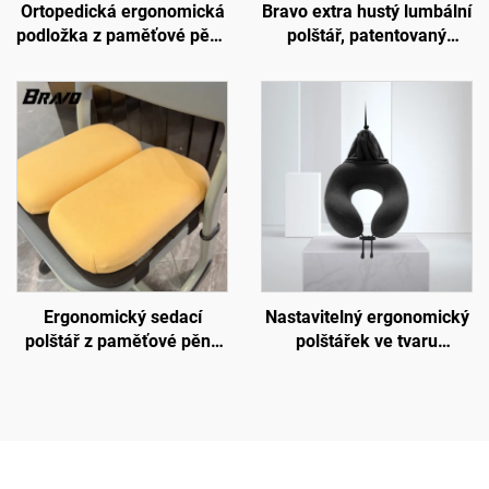
Ortopedická ergonomická
Bravo extra hustý lumbální
podložka z paměťové pěny
polštář, patentovaný
pro bederní páteř, pletená
ergonomický pevný
polštářková podložka do
polštář pro podporu
kanceláře a auta,
bederní oblasti, podložka
podložka B2
B11
Ergonomický sedací
Nastavitelný ergonomický
polštář z paměťové pěny
polštářek ve tvaru
ve tvaru písmene U s
písmene U z paměťové
popruhem, nastavitelný
pěny, podpora krku,
polštář na židli do školy
cestovní polštářek do
letadla