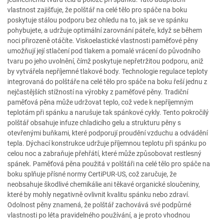
vlastnost zajišťuje, že polštář na celé tělo pro spáče na boku
poskytuje stálou podporu bez ohledu na to, jak se ve spánku
pohybujete, a udržuje optimální zarovnání páteře, když se během
noci přirozeně otáčíte. Viskoelastické vlastnosti paměťové pěny
umožňují její stlačení pod tlakem a pomalé vrácení do původního
tvaru po jeho uvolnění, čímž poskytuje nepřetržitou podporu, aniž
by vytvářela nepříjemné tlakové body. Technologie regulace teploty
integrovaná do polštáře na celé tělo pro spáče na boku řeší jednu z
nejčastějších stížností na výrobky z paměťové pěny. Tradiční
paměťová pěna může udržovat teplo, což vede k nepříjemným
teplotám při spánku a narušuje tak spánkové cykly. Tento pokročilý
polštář obsahuje infuze chladicího gelu a strukturu pěny s
otevřenými buňkami, které podporují proudění vzduchu a odvádění
tepla. Dýchací konstrukce udržuje příjemnou teplotu při spánku po
celou noc a zabraňuje přehřátí, které může způsobovat restlesný
spánek. Paměťová pěna použitá v polštáři na celé tělo pro spáče na
boku splňuje přísné normy CertiPUR-US, což zaručuje, že
neobsahuje škodlivé chemikálie ani těkavé organické sloučeniny,
které by mohly negativně ovlivnit kvalitu spánku nebo zdraví.
Odolnost pěny znamená, že polštář zachovává své podpůrné
vlastnosti po léta pravidelného používání, a je proto vhodnou