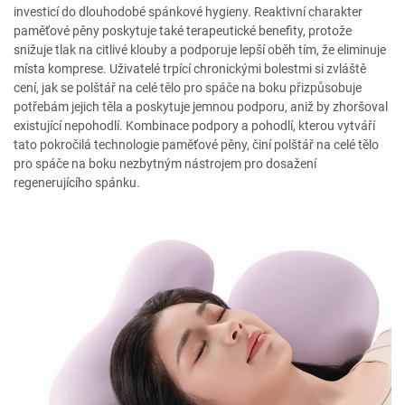
investicí do dlouhodobé spánkové hygieny. Reaktivní charakter
paměťové pěny poskytuje také terapeutické benefity, protože
snižuje tlak na citlivé klouby a podporuje lepší oběh tím, že eliminuje
místa komprese. Uživatelé trpící chronickými bolestmi si zvláště
cení, jak se polštář na celé tělo pro spáče na boku přizpůsobuje
potřebám jejich těla a poskytuje jemnou podporu, aniž by zhoršoval
existující nepohodlí. Kombinace podpory a pohodlí, kterou vytváří
tato pokročilá technologie paměťové pěny, činí polštář na celé tělo
pro spáče na boku nezbytným nástrojem pro dosažení
regenerujícího spánku.