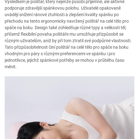
Výsledkem je polštář, který nejenže působí příjemně, ale aktivně
podporuje zdravější spánkovou polohu. Uživatelé opakovaně
uvádějí snížení ránové ztuhlosti a zlepšení kvality spánku po
přechodu na tento ergonomicky navržený polštář na celé tělo pro
spáče na boku. Design také zohledňuje různé typy a velikosti těl,
přičemž flexibilní povaha polštáře mu umožňuje přizpůsobit se
různým uživatelům, aniž by při tom ztratil své podpůrné vlastnosti.
Tato přizpůsobitelnost činí polštář na celé tělo pro spáče na boku
vhodným pro páry s různými preferencemi ve spánku i pro
jednotlivce, jejichž spánkové potřeby se mohou v průběhu času
měnit.