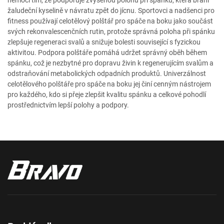
nemocí tím, že podporuje zvýšenou polohu při spánku, která brání
žaludeční kyselině v návratu zpět do jícnu. Sportovci a nadšenci pro
fitness používají celotělový polštář pro spáče na boku jako součást
svých rekonvalescenčních rutin, protože správná poloha při spánku
zlepšuje regeneraci svalů a snižuje bolesti související s fyzickou
aktivitou. Podpora polštáře pomáhá udržet správný oběh během
spánku, což je nezbytné pro dopravu živin k regenerujícím svalům a
odstraňování metabolických odpadních produktů. Univerzálnost
celotělového polštáře pro spáče na boku jej činí cenným nástrojem
pro každého, kdo si přeje zlepšit kvalitu spánku a celkové pohodlí
prostřednictvím lepší polohy a podpory.