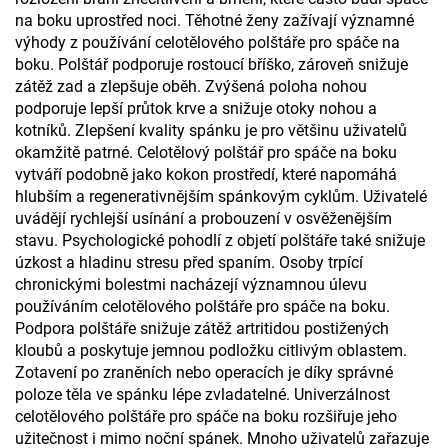
na boku uprostřed noci. Těhotné ženy zažívají významné
výhody z používání celotělového polštáře pro spáče na
boku. Polštář podporuje rostoucí bříško, zároveň snižuje
zátěž zad a zlepšuje oběh. Zvýšená poloha nohou
podporuje lepší průtok krve a snižuje otoky nohou a
kotníků. Zlepšení kvality spánku je pro většinu uživatelů
okamžitě patrné. Celotělový polštář pro spáče na boku
vytváří podobně jako kokon prostředí, které napomáhá
hlubším a regenerativnějším spánkovým cyklům. Uživatelé
uvádějí rychlejší usínání a probouzení v osvěženějším
stavu. Psychologické pohodlí z objetí polštáře také snižuje
úzkost a hladinu stresu před spaním. Osoby trpící
chronickými bolestmi nacházejí významnou úlevu
používáním celotělového polštáře pro spáče na boku.
Podpora polštáře snižuje zátěž artritidou postižených
kloubů a poskytuje jemnou podložku citlivým oblastem.
Zotavení po zraněních nebo operacích je díky správné
poloze těla ve spánku lépe zvladatelné. Univerzálnost
celotělového polštáře pro spáče na boku rozšiřuje jeho
užitečnost i mimo noční spánek. Mnoho uživatelů zařazuje