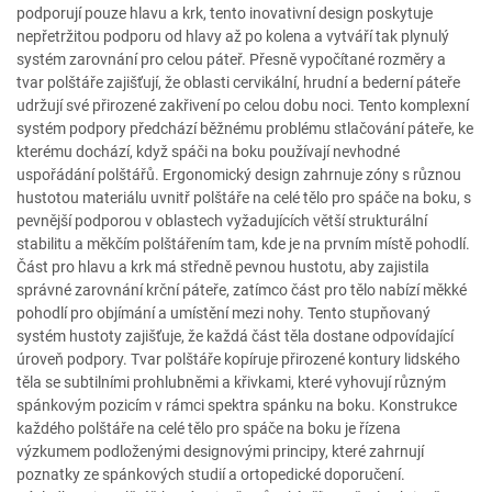
podporují pouze hlavu a krk, tento inovativní design poskytuje
nepřetržitou podporu od hlavy až po kolena a vytváří tak plynulý
systém zarovnání pro celou páteř. Přesně vypočítané rozměry a
tvar polštáře zajišťují, že oblasti cervikální, hrudní a bederní páteře
udržují své přirozené zakřivení po celou dobu noci. Tento komplexní
systém podpory předchází běžnému problému stlačování páteře, ke
kterému dochází, když spáči na boku používají nevhodné
uspořádání polštářů. Ergonomický design zahrnuje zóny s různou
hustotou materiálu uvnitř polštáře na celé tělo pro spáče na boku, s
pevnější podporou v oblastech vyžadujících větší strukturální
stabilitu a měkčím polštářením tam, kde je na prvním místě pohodlí.
Část pro hlavu a krk má středně pevnou hustotu, aby zajistila
správné zarovnání krční páteře, zatímco část pro tělo nabízí měkké
pohodlí pro objímání a umístění mezi nohy. Tento stupňovaný
systém hustoty zajišťuje, že každá část těla dostane odpovídající
úroveň podpory. Tvar polštáře kopíruje přirozené kontury lidského
těla se subtilními prohlubněmi a křivkami, které vyhovují různým
spánkovým pozicím v rámci spektra spánku na boku. Konstrukce
každého polštáře na celé tělo pro spáče na boku je řízena
výzkumem podloženými designovými principy, které zahrnují
poznatky ze spánkových studií a ortopedické doporučení.