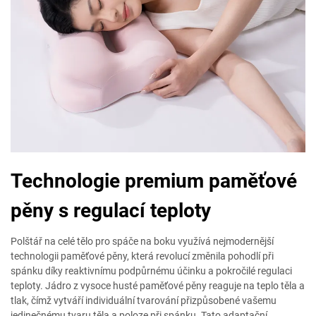
Technologie premium paměťové
pěny s regulací teploty
Polštář na celé tělo pro spáče na boku využívá nejmodernější
technologii paměťové pěny, která revolucí změnila pohodlí při
spánku díky reaktivnímu podpůrnému účinku a pokročilé regulaci
teploty. Jádro z vysoce husté paměťové pěny reaguje na teplo těla a
tlak, čímž vytváří individuální tvarování přizpůsobené vašemu
jedinečnému tvaru těla a poloze při spánku. Tato adaptační