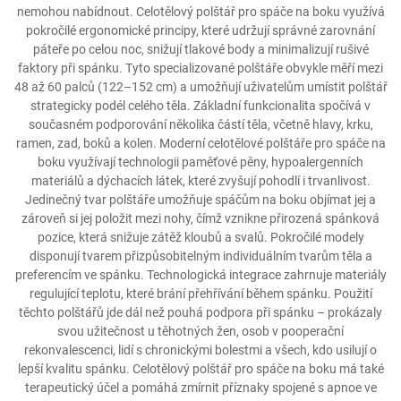
nemohou nabídnout. Celotělový polštář pro spáče na boku využívá
pokročilé ergonomické principy, které udržují správné zarovnání
páteře po celou noc, snižují tlakové body a minimalizují rušivé
faktory při spánku. Tyto specializované polštáře obvykle měří mezi
48 až 60 palců (122–152 cm) a umožňují uživatelům umístit polštář
strategicky podél celého těla. Základní funkcionalita spočívá v
současném podporování několika částí těla, včetně hlavy, krku,
ramen, zad, boků a kolen. Moderní celotělové polštáře pro spáče na
boku využívají technologii paměťové pěny, hypoalergenních
materiálů a dýchacích látek, které zvyšují pohodlí i trvanlivost.
Jedinečný tvar polštáře umožňuje spáčům na boku objímat jej a
zároveň si jej položit mezi nohy, čímž vznikne přirozená spánková
pozice, která snižuje zátěž kloubů a svalů. Pokročilé modely
disponují tvarem přizpůsobitelným individuálním tvarům těla a
preferencím ve spánku. Technologická integrace zahrnuje materiály
regulující teplotu, které brání přehřívání během spánku. Použití
těchto polštářů jde dál než pouhá podpora při spánku – prokázaly
svou užitečnost u těhotných žen, osob v pooperační
rekonvalescenci, lidí s chronickými bolestmi a všech, kdo usilují o
lepší kvalitu spánku. Celotělový polštář pro spáče na boku má také
terapeutický účel a pomáhá zmírnit příznaky spojené s apnoe ve