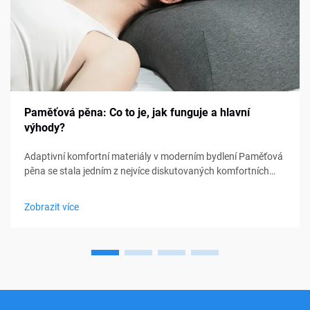
Paměťová pěna: Co to je, jak funguje a hlavní
výhody?
Adaptivní komfortní materiály v moderním bydlení Paměťová
pěna se stala jedním z nejvíce diskutovaných komfortních
materiálů v oblasti ložení, nábytku a osobní podpory. Od
matraců a polštářů po sedací polštářky a lékařské pomůcky,
Zobrazit více
paměťová pěna...