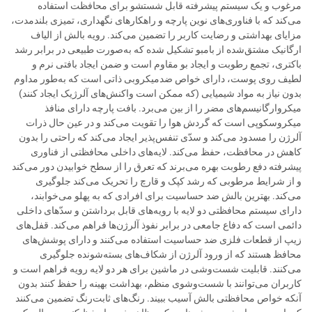
مرغوب و یک سیستم پیشرفته قابل شستشو برای محافظت استفاده
می‌کند که با فناوری‌های نوین پارچه و راهکارهای نگهداری، تمیزی بلندمدت،
مزایای بهداشتی و رضایت کاربر را تضمین می‌کند. رویه بالش از الیاف
ارگانیک مشتق‌شده از بامبو تشکیل شده که به‌صورت طبیعی در برابر رشد
باکتری، تجمع رطوبت و ایجاد بو مقاوم است و ضمن ایجاد بافتی نرم و
لطیف روی پوست، دارای خواص ضدمیکروبی ذاتی است که به‌طور مداوم
بدون نیاز به مواد شیمیایی (که ممکن است واکنش‌های آلرژیک ایجاد کنند)
میکروارگانیسم‌های مضر را از بین می‌برد. بافت پارچه دارای منافذ
میکروسکوپی است که گردش هوا را تقویت می‌کند و در عین حال ذرات
آلرژن را مسدود می‌کند و سدّی تنفس‌پذیر ایجاد می‌کند که راحتی را بدون
کاهش در محافظت، حفظ می‌کند. لایه‌های داخلی محافظتی از فناوری
پیشرفته دفع رطوبت بهره می‌برند که تعرق را از سطح خوابیدن دور می‌کند
و از شرایط مرطوبی که رشد کپک و قارچ را تحریک می‌کند جلوگیری
می‌کند. بهترین بالش ضد حساسیت برای افرادی که به پهلو می‌خوابند،
دارای سیستم محافظتی دو لایه با رویه‌های قابل برداشتن و سدّهای داخلی
دائمی است که دفاع جامعی در برابر نفوذ آلرژن‌ها فراهم می‌کند. قفل‌های
زیپ از قطعات فلزی ضد حساسیت استفاده می‌کنند و دارای پوشش‌های
محافظ هستند که از ورود آلرژن از شکاف‌های بسته‌شونده جلوگیری
می‌کنند. قابلیت شست‌وشی در ماشین برای هر دو لایه رویه فراهم است و
کاربران می‌توانند با شست‌و‌شوی منظم، بهداشت بهینه را حفظ کنند بدون
آنکه خواص محافظتی بالش آسیب ببیند. رنگ‌های ثابت‌رنگ تضمین می‌کنند