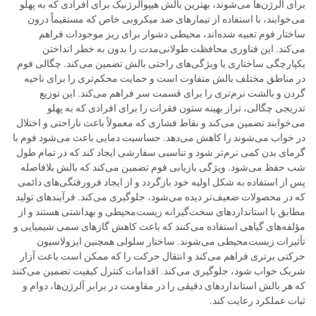
برای آلرژن‌ها می‌شوند، بهترین بالش هیپوالرژنیک برای افرادی که به پهلو
می‌خوابند، با استفاده از تیمارهای ضد میکروبی خاص که مستقیماً درون
ساختار فوم تعبیه شده‌اند، محیطی دشوار برای ریز موجودات فراهم
می‌کند. این فناوری محافظت طولانی‌مدت را بدون به خطر انداختن
یکپارچگی ساختاری یا ویژگی‌های راحتی بالش تضمین می‌کند. چگالی فوم
در مناطق مختلف بالش متفاوت است و حمایت محکم‌تری را برای ناحیه
گردن و بالشت نرم‌تری را برای قسمت سر فراهم می‌کند. این توزیع
تدریجی چگالی، تراز بهینه ستون فقرات را برای افرادی که به پهلو
می‌خوابند تضمین می‌کند و نقاط فشاری که معمولاً باعث ناراحتی و اختلال
در خواب می‌شوند را کاهش می‌دهد. حساسیت دمایی باعث می‌شود فوم با
گرمای بدن کمی نرم‌تر شود و تناسبی سفارشی ایجاد کند که در تمام طول
شب حفظ می‌شود. ویژگی بازیابی فوم تضمین می‌کند که بالش بلافاصله
پس از استفاده به شکل اولیه خود بازگردد و از ایجاد فرورفتگی‌های دائمی
که در محصولات ضعیف‌تر دیده می‌شود، جلوگیری می‌کند. فرآیندهای تولید
مطابق با استانداردهای سخت‌گیرانه زیست‌محیطی و بهداشتی هستند و از
مؤلفه‌های گیاهی استفاده می‌کنند که باعث کاهش گازهای سمی شیمیایی و
تأثیرات زیست‌محیطی می‌شوند. ساختار سلولی همچنین ایزولاسیون
حرکتی برتری فراهم می‌کند و انتقال حرکت را که ممکن است باعث آزار
شریک خواب شود، جلوگیری می‌کند. اقدامات کنترل کیفیت تضمین می‌کنند
که هر بالش استانداردهای دقیقی را در مقاومت در برابر آلرژن‌ها، دوام و
ثبات عملکرد رعایت کند.