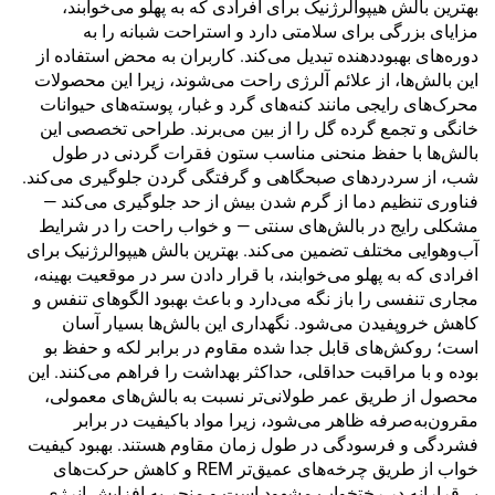
بهترین بالش هیپوالرژنیک برای افرادی که به پهلو می‌خوابند،
مزایای بزرگی برای سلامتی دارد و استراحت شبانه را به
دوره‌های بهبوددهنده تبدیل می‌کند. کاربران به محض استفاده از
این بالش‌ها، از علائم آلرژی راحت می‌شوند، زیرا این محصولات
محرک‌های رایجی مانند کنه‌های گرد و غبار، پوسته‌های حیوانات
خانگی و تجمع گرده گل را از بین می‌برند. طراحی تخصصی این
بالش‌ها با حفظ منحنی مناسب ستون فقرات گردنی در طول
شب، از سردردهای صبحگاهی و گرفتگی گردن جلوگیری می‌کند.
فناوری تنظیم دما از گرم شدن بیش از حد جلوگیری می‌کند —
مشکلی رایج در بالش‌های سنتی — و خواب راحت را در شرایط
آب‌وهوایی مختلف تضمین می‌کند. بهترین بالش هیپوالرژنیک برای
افرادی که به پهلو می‌خوابند، با قرار دادن سر در موقعیت بهینه،
مجاری تنفسی را باز نگه می‌دارد و باعث بهبود الگوهای تنفس و
کاهش خروپفیدن می‌شود. نگهداری این بالش‌ها بسیار آسان
است؛ روکش‌های قابل جدا شده مقاوم در برابر لکه و حفظ بو
بوده و با مراقبت حداقلی، حداکثر بهداشت را فراهم می‌کنند. این
محصول از طریق عمر طولانی‌تر نسبت به بالش‌های معمولی،
مقرون‌به‌صرفه ظاهر می‌شود، زیرا مواد باکیفیت در برابر
فشردگی و فرسودگی در طول زمان مقاوم هستند. بهبود کیفیت
خواب از طریق چرخه‌های عمیق‌تر REM و کاهش حرکت‌های
بی‌قرارانه در رختخواب مشهود است و منجر به افزایش انرژی