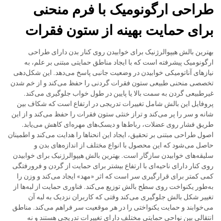
طراحی ارگونومیک با فرم منحنی
برای حمایت بهینه از ستون فقرات
بهترین بالش هیپوالرژنیک برای خوابیدن روی کنار بدن دارای طراحی
ارگونومیک پیشرفته است که با ایجاد مناطق حمایتی مبتنی بر علم، به
نیازهای آناتومیکی خوابیدن در وضعیت جانبی پاسخ می‌دهد. این شکل‌دهی
تخصصی منحنی طبیعی ستون فقرات گردنی را حفظ می‌کند و از خم شدن
غیرطبیعی گردن به سمت بالا یا پایین در طول خواب جلوگیری می‌کند.
پروفایل این بالش شامل تغییرات تدریجی در ارتفاع است که شکاف بین
شانه و سر را پر می‌کند و تراز خنثی ستون فقرات را حفظ می‌کند و از این
طریق فشار روی عضلات، رباط‌ها و دیسک‌های مهره‌ای کاهش می‌یابد.
اصول طراحی مبتنی بر تحقیق، ایجاد این انحناها را هدایت می‌کند و اطمینان
حاصل می‌شود که این محصول با انواع مختلف از اندازه‌های بدن و
سلیقه‌های خوابیدن سازگار است. بهترین بالش هیپوالرژنیک برای خوابیدن
روی کنار دارای ناحیه‌ای با ارتفاع بیشتر برای حمایت از گردن و فرورفتگی
کمی کمتر برای قرارگیری سر است که اثر «مهد» ایجاد می‌کند و وزن را
به‌طور یکنواخت روی سطح بالش توزیع می‌کند. فناوری حمایت از لبه‌ها از
تغییر شکل بالش جلوگیری می‌کند وقتی که کاربران نزدیک به لبه آن
می‌خوابند و حمایت یکنواختی را در هر موقعیت سر فراهم می‌کند. مناطق
انتقالی بین نواحی حمایتی مختلف دارای تغییرات تدریجی هستند و نه