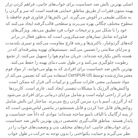
اصلی بهترین بالش ضد حساسیت برای خواب‌های جانبی، فراهم کردن تراز
بهینه ستون فقرات از طریق مناطق حمایتی هدفمند است که سر و گردن را
به شکلی طبیعی در آغوش می‌گیرند. این بالش‌ها از فناوری فوم حافظه با
سطوح مختلف چگالی بهره می‌برند و سطحی قالب‌گرفته ایجاد می‌کنند که
خود را با شکل سر و ترجیحات خواب فرد تطبیق می‌دهد. ویژگی‌های
فناورانه شامل تیمارهای ضدمیکروبی است که به‌طور فعال در برابر
کنه‌های گردوغبار، باکتری‌ها و رشد قارچ مقاومت می‌کنند و تمیزی بلندمدت
و مزایای سلامتی را تضمین می‌کنند. سیستم‌های تهویه پیشرفته‌ای که در
هسته بالش یکپارچه شده‌اند، جریان مداوم هوا را تسهیل می‌کنند، از تجمع
رطوبت جلوگیری می‌کنند و در طول شب دمای بهینه را حفظ می‌کنند.
بهترین بالش ضد حساسیت برای افرادی که به پهلو می‌خوابند، از مواد فوم
معتبرسازی‌شده توسط CertiPUR-US استفاده می‌کند که تضمین می‌کند از
مواد شیمیایی مضر، فلزات سنگین و ترکیبات آلی فرار که ممکن است
واکنش‌های آلرژیک یا مشکلات تنفسی ایجاد کنند، عاری است. کاربردها
فراتر از راحتی اولیه است و شامل مزایای درمانی برای افرادی می‌شود
که از آلرژی، آسم یا درد مزمن گردن رنج می‌برند. ساختار این بالش شامل
روکش‌های قابل جدا کردن و قابل شستشو در ماشین لباس‌شویی است که
از پنبه ارگانیک یا الیاف بامبو ساخته شده‌اند؛ موادی که ذاتاً ضد حساسیت و
پایدار هستند. مناطق قالب‌گیری تخصصی درون بهترین بالش ضد حساسیت
برای خواب‌های جانبی، اندازه‌های مختلف بدن و وضعیت‌های خواب را در
نظر می‌گیرند و حمایت یکنواختی را بدون توجه به حرکت در طول خواب