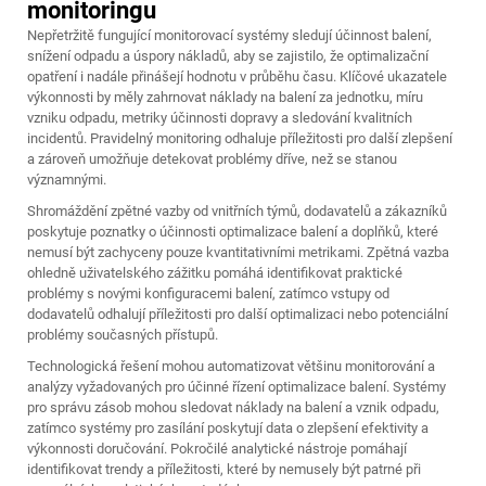
monitoringu
Nepřetržitě fungující monitorovací systémy sledují účinnost balení,
snížení odpadu a úspory nákladů, aby se zajistilo, že optimalizační
opatření i nadále přinášejí hodnotu v průběhu času. Klíčové ukazatele
výkonnosti by měly zahrnovat náklady na balení za jednotku, míru
vzniku odpadu, metriky účinnosti dopravy a sledování kvalitních
incidentů. Pravidelný monitoring odhaluje příležitosti pro další zlepšení
a zároveň umožňuje detekovat problémy dříve, než se stanou
významnými.
Shromáždění zpětné vazby od vnitřních týmů, dodavatelů a zákazníků
poskytuje poznatky o účinnosti optimalizace balení a doplňků, které
nemusí být zachyceny pouze kvantitativními metrikami. Zpětná vazba
ohledně uživatelského zážitku pomáhá identifikovat praktické
problémy s novými konfiguracemi balení, zatímco vstupy od
dodavatelů odhalují příležitosti pro další optimalizaci nebo potenciální
problémy současných přístupů.
Technologická řešení mohou automatizovat většinu monitorování a
analýzy vyžadovaných pro účinné řízení optimalizace balení. Systémy
pro správu zásob mohou sledovat náklady na balení a vznik odpadu,
zatímco systémy pro zasílání poskytují data o zlepšení efektivity a
výkonnosti doručování. Pokročilé analytické nástroje pomáhají
identifikovat trendy a příležitosti, které by nemusely být patrné při