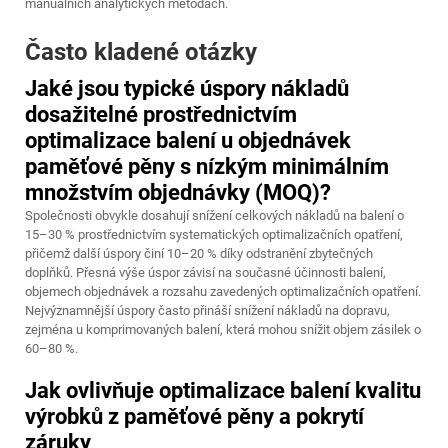
manuálních analytických metodách.
Často kladené otázky
Jaké jsou typické úspory nákladů
dosažitelné prostřednictvím
optimalizace balení u objednávek
paměťové pěny s nízkým minimálním
množstvím objednávky (MOQ)?
Společnosti obvykle dosahují snížení celkových nákladů na balení o
15–30 % prostřednictvím systematických optimalizačních opatření,
přičemž další úspory činí 10–20 % díky odstranění zbytečných
doplňků. Přesná výše úspor závisí na současné účinnosti balení,
objemech objednávek a rozsahu zavedených optimalizačních opatření.
Nejvýznamnější úspory často přináší snížení nákladů na dopravu,
zejména u komprimovaných balení, která mohou snížit objem zásilek o
60–80 %.
Jak ovlivňuje optimalizace balení kvalitu
výrobků z paměťové pěny a pokrytí
záruky