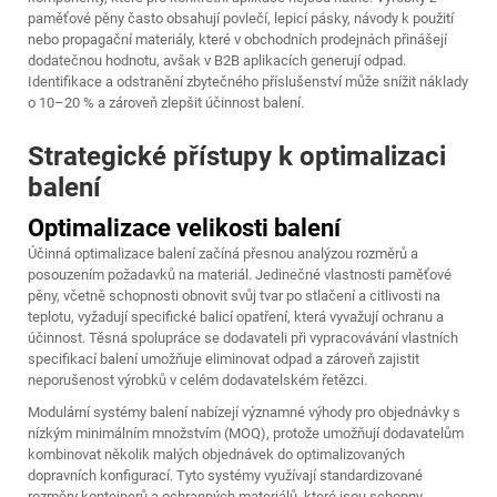
paměťové pěny často obsahují povlečí, lepicí pásky, návody k použití
nebo propagační materiály, které v obchodních prodejnách přinášejí
dodatečnou hodnotu, avšak v B2B aplikacích generují odpad.
Identifikace a odstranění zbytečného příslušenství může snížit náklady
o 10–20 % a zároveň zlepšit účinnost balení.
Strategické přístupy k optimalizaci
balení
Optimalizace velikosti balení
Účinná optimalizace balení začíná přesnou analýzou rozměrů a
posouzením požadavků na materiál. Jedinečné vlastnosti paměťové
pěny, včetně schopnosti obnovit svůj tvar po stlačení a citlivosti na
teplotu, vyžadují specifické balicí opatření, která vyvažují ochranu a
účinnost. Těsná spolupráce se dodavateli při vypracovávání vlastních
specifikací balení umožňuje eliminovat odpad a zároveň zajistit
neporušenost výrobků v celém dodavatelském řetězci.
Modulární systémy balení nabízejí významné výhody pro objednávky s
nízkým minimálním množstvím (MOQ), protože umožňují dodavatelům
kombinovat několik malých objednávek do optimalizovaných
dopravních konfigurací. Tyto systémy využívají standardizované
rozměry kontejnerů a ochranných materiálů, které jsou schopny