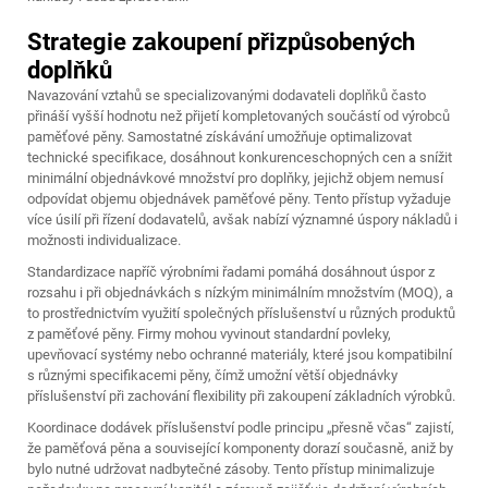
Strategie zakoupení přizpůsobených
doplňků
Navazování vztahů se specializovanými dodavateli doplňků často
přináší vyšší hodnotu než přijetí kompletovaných součástí od výrobců
paměťové pěny. Samostatné získávání umožňuje optimalizovat
technické specifikace, dosáhnout konkurenceschopných cen a snížit
minimální objednávkové množství pro doplňky, jejichž objem nemusí
odpovídat objemu objednávek paměťové pěny. Tento přístup vyžaduje
více úsilí při řízení dodavatelů, avšak nabízí významné úspory nákladů i
možnosti individualizace.
Standardizace napříč výrobními řadami pomáhá dosáhnout úspor z
rozsahu i při objednávkách s nízkým minimálním množstvím (MOQ), a
to prostřednictvím využití společných příslušenství u různých produktů
z paměťové pěny. Firmy mohou vyvinout standardní povleky,
upevňovací systémy nebo ochranné materiály, které jsou kompatibilní
s různými specifikacemi pěny, čímž umožní větší objednávky
příslušenství při zachování flexibility při zakoupení základních výrobků.
Koordinace dodávek příslušenství podle principu „přesně včas“ zajistí,
že paměťová pěna a související komponenty dorazí současně, aniž by
bylo nutné udržovat nadbytečné zásoby. Tento přístup minimalizuje