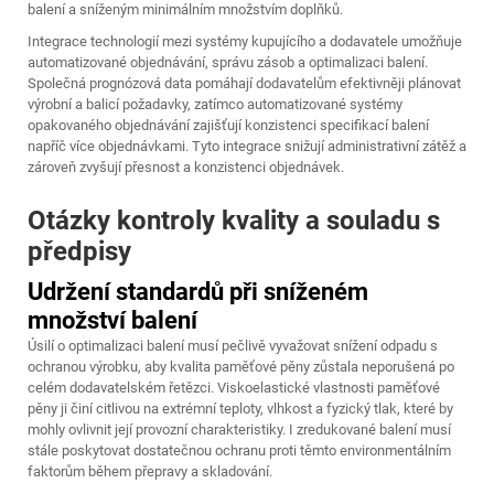
balení a sníženým minimálním množstvím doplňků.
Integrace technologií mezi systémy kupujícího a dodavatele umožňuje
automatizované objednávání, správu zásob a optimalizaci balení.
Společná prognózová data pomáhají dodavatelům efektivněji plánovat
výrobní a balicí požadavky, zatímco automatizované systémy
opakovaného objednávání zajišťují konzistenci specifikací balení
napříč více objednávkami. Tyto integrace snižují administrativní zátěž a
zároveň zvyšují přesnost a konzistenci objednávek.
Otázky kontroly kvality a souladu s
předpisy
Udržení standardů při sníženém
množství balení
Úsilí o optimalizaci balení musí pečlivě vyvažovat snížení odpadu s
ochranou výrobku, aby kvalita paměťové pěny zůstala neporušená po
celém dodavatelském řetězci. Viskoelastické vlastnosti paměťové
pěny ji činí citlivou na extrémní teploty, vlhkost a fyzický tlak, které by
mohly ovlivnit její provozní charakteristiky. I zredukované balení musí
stále poskytovat dostatečnou ochranu proti těmto environmentálním
faktorům během přepravy a skladování.