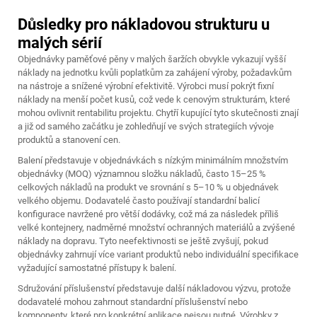
Důsledky pro nákladovou strukturu u
malých sérií
Objednávky paměťové pěny v malých šaržích obvykle vykazují vyšší
náklady na jednotku kvůli poplatkům za zahájení výroby, požadavkům
na nástroje a snížené výrobní efektivitě. Výrobci musí pokrýt fixní
náklady na menší počet kusů, což vede k cenovým strukturám, které
mohou ovlivnit rentabilitu projektu. Chytří kupující tyto skutečnosti znají
a již od samého začátku je zohledňují ve svých strategiích vývoje
produktů a stanovení cen.
Balení představuje v objednávkách s nízkým minimálním množstvím
objednávky (MOQ) významnou složku nákladů, často 15–25 %
celkových nákladů na produkt ve srovnání s 5–10 % u objednávek
velkého objemu. Dodavatelé často používají standardní balicí
konfigurace navržené pro větší dodávky, což má za následek příliš
velké kontejnery, nadměrné množství ochranných materiálů a zvýšené
náklady na dopravu. Tyto neefektivnosti se ještě zvyšují, pokud
objednávky zahrnují více variant produktů nebo individuální specifikace
vyžadující samostatné přístupy k balení.
Sdružování příslušenství představuje další nákladovou výzvu, protože
dodavatelé mohou zahrnout standardní příslušenství nebo
komponenty, které pro konkrétní aplikace nejsou nutné. Výrobky z