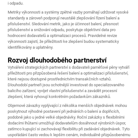
i odpadu.
Metriky výkonnosti a systémy zpětné vazby pomáhají udržovat vysoké
standardy a zároveň podporují neustálé zlepšování řízení balení a
příslušenství. Sledování metrik, jako je účinnost balení, přesnost
příslušenství a snižování odpadu, poskytuje objektivní data pro
hodnocení dodavatelů a optimalizaci procesů. Pravidelné revize
výkonnosti zajistí, že příležitosti ke zlepšení budou systematicky
identifikovány a uplatněny.
Rozvoj dlouhodobého partnerství
Vytváření strategických partnerství s dodavateli paměťové pěny vytváří
příležitosti pro přizpůsobená řešení balení a optimalizaci příslušenství,
které nejsou dostupné prostřednictvím transakčních vztahů.
Dlouhodobí partneři jsou ochotnější investovat do specializovaného
balicího zařízení, vyvíjet vlastní příslušenství a zavádět procesní
zlepšení, která vyhovují konkrétním požadavkům zákazníků.
Objemové závazky vyplývající z několika menších objednávek mohou
poskytnout výhodné postavení při jednáních o balení a doplňcích,
podobně jako u jedné velké objednávky. Roční zakázky s flexibilními
dodacími lhůtami umožňují dodavatelům dosáhnout výrobních úspor,
zatímco kupující si zachovávají flexibilitu při zadávání objednávek. Tyto
uspořádání často vedou k lepším cenám, individuálně přizpůsobenému