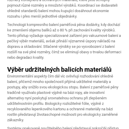
pojmout různé rozměry a množství výrobků. Koordinací se dodavateli
ohledně standardů balení mohou kupující dosáhnout ekonomie
rozsahu i přes menší jednotlivé objednávky.
Technologii kompresního balení
paměťová pěna
dodávky, kdy dochází
ke zmenšení objemu balíků až o 80 % při zachování kvality výrobků.
Tento přístup vyžaduje specializované zařízení pro vakuumové balení a
pečlivý výběr materiálů, avšak přináší významné úspory nákladů na
dopravu a skladování. Stlačené výrobky se po vysvobození z balení
rozšíří na své plné rozměry, čímž se eliminují obavy o trvalou deformaci
nebo degradaci kvality.
Výběr udržitelných balicích materiálů
Environmentální aspekty čím dál víc ovlivňují rozhodování ohledně
balení, přičemž mnoho společností přijímá udržitelné materiály a
postupy, aby snížilo svou ekologickou stopu. Balení z paměťové pěny
tradičně využívalo plastové výplně na bázi ropy, ale inovativní
alternativy nyní poskytují srovnatelnou ochranu při zlepšeném
udržitelnostním profilu. Biologicky rozložitelné fólie, výplně z
recyklovaného lepenkového kartonu a ochranné materiály na bázi
rostlin představují životaschopné možnosti pro ekologicky zaměřené
zákazníky.
Systémy opakovaně použitelného balení představují pokročilý přístup