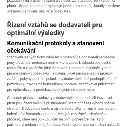
požadavky na pracovní kapitál a zároveň zajišťuje dodržení výrobních
plánů. Účinná koordinace vyžaduje jasné komunikační kanály a sdílené
systémy plánování mezi více dodavateli.
Řízení vztahů se dodavateli pro
optimální výsledky
Komunikační protokoly a stanovení
očekávání
Stanovení jasných komunikačních protokolů s dodavateli paměťové
pěny předchází nedorozuměním, která vedou k odpadu obalového
materiálu a zbytečným příslušenstvím. Podrobné objednávky musí
přesně stanovit požadavky na balení, výčet příslušenství a jakékoli
zvláštní pokyny pro manipulaci, aby dodavatelé plně pochopili přesné
požadavky. Pravidelná komunikace pomáhá identifikovat příležitosti
pro optimalizaci a předchází opakujícím se problémům.
Společné plánovací schůzky s dodavateli mohou odhalit inovativní
přístupy k řízení balení a příslušenství, které přinášejí výhody oběma
stranám. Dodavatelé často mají přehled o alternativních možnostech
balení, příležitostech zakoupení velkých množství a zlepšeních
procesů, které nejsou kupujícím na první pohled zřejmé. Tyto
partnerství mohou v průběhu času vést k významnému snížení nákladů