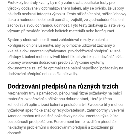
Protokoly kontroly kvality by měly zahrnovat specifické testy pro
výrobky dodávané v optimalizovaném balení, aby se ověřilo, že úspory
nákladů neohrozí integritu výrobku. Testy střídání teplot, měření obnovy
tlaku a hodnocení odolnosti pomáhají zajistit, že zjednodušené balení
zachovává svou ochrannou účinnost. Tyto testy získávají zvláště velký
význam při zavádění nových balicích materiálů nebo konfigurací.
Systémy sledovatelnosti musí zohledňovat rozdíly v balení a
konfiguracích příslušenství, aby bylo možné udržovat záznamy o
kvalitě a dokumentaci vyžadovanou pro dodržování předpisů. Různé
přístupy k balení mohou ovlivnit identifikaci výrobku, sledování šarží a
procesy ověřování dodržování předpisů. Výkonné systémy
dokumentace zajistí, že optimalizace balení nepoškodí požadavky na
dodržování předpisů nebo na řízení kvality.
Dodržování předpisů na různých trzích
Mezinárodní trhy s paměťovou pěnou mají různé požadavky na balicí
materiály, označování a přiloženou dokumentaci, které je třeba
zohlednit při optimalizaci balení a příslušenství. Evropské trhy mohou
vyžadovat specifické značky recyklovatelnosti, zatímco trhy v Severní
Americe mohou mít odlišné požadavky na dokumentaci týkající se
bezpečnosti před požárem. Porozumění těmto rozdílům předchází
nákladným problémům s dodržováním předpisů a zpožděním při
dopravě.