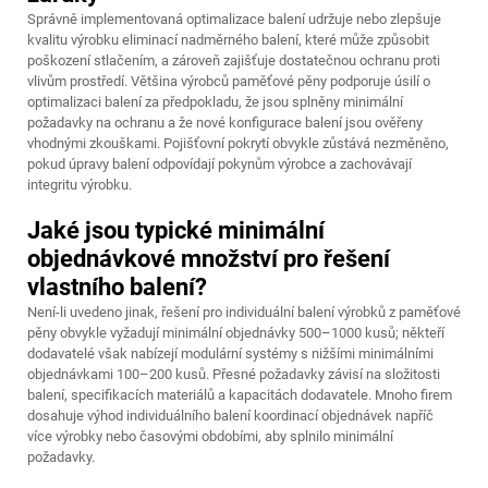
Správně implementovaná optimalizace balení udržuje nebo zlepšuje
kvalitu výrobku eliminací nadměrného balení, které může způsobit
poškození stlačením, a zároveň zajišťuje dostatečnou ochranu proti
vlivům prostředí. Většina výrobců paměťové pěny podporuje úsilí o
optimalizaci balení za předpokladu, že jsou splněny minimální
požadavky na ochranu a že nové konfigurace balení jsou ověřeny
vhodnými zkouškami. Pojišťovní pokrytí obvykle zůstává nezměněno,
pokud úpravy balení odpovídají pokynům výrobce a zachovávají
integritu výrobku.
Jaké jsou typické minimální
objednávkové množství pro řešení
vlastního balení?
Není-li uvedeno jinak, řešení pro individuální balení výrobků z paměťové
pěny obvykle vyžadují minimální objednávky 500–1000 kusů; někteří
dodavatelé však nabízejí modulární systémy s nižšími minimálními
objednávkami 100–200 kusů. Přesné požadavky závisí na složitosti
balení, specifikacích materiálů a kapacitách dodavatele. Mnoho firem
dosahuje výhod individuálního balení koordinací objednávek napříč
více výrobky nebo časovými obdobími, aby splnilo minimální
požadavky.