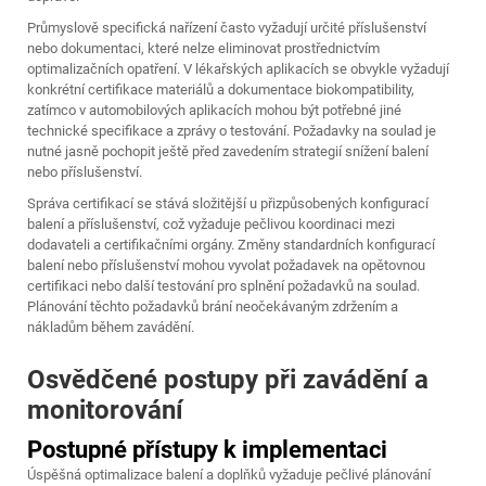
Průmyslově specifická nařízení často vyžadují určité příslušenství
nebo dokumentaci, které nelze eliminovat prostřednictvím
optimalizačních opatření. V lékařských aplikacích se obvykle vyžadují
konkrétní certifikace materiálů a dokumentace biokompatibility,
zatímco v automobilových aplikacích mohou být potřebné jiné
technické specifikace a zprávy o testování. Požadavky na soulad je
nutné jasně pochopit ještě před zavedením strategií snížení balení
nebo příslušenství.
Správa certifikací se stává složitější u přizpůsobených konfigurací
balení a příslušenství, což vyžaduje pečlivou koordinaci mezi
dodavateli a certifikačními orgány. Změny standardních konfigurací
balení nebo příslušenství mohou vyvolat požadavek na opětovnou
certifikaci nebo další testování pro splnění požadavků na soulad.
Plánování těchto požadavků brání neočekávaným zdržením a
nákladům během zavádění.
Osvědčené postupy při zavádění a
monitorování
Postupné přístupy k implementaci
Úspěšná optimalizace balení a doplňků vyžaduje pečlivé plánování