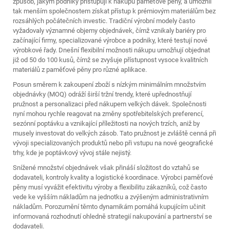
způsob, jakým podniky přistupují k nákupu paměťové pěny, a umožnil
tak menším společnostem získat přístup k prémiovým materiálům bez
rozsáhlých počátečních investic. Tradiční výrobní modely často
vyžadovaly významné objemy objednávek, čímž vznikaly bariéry pro
začínající firmy, specializované výrobce a podniky, které testují nové
výrobkové řady. Dnešní flexibilní možnosti nákupu umožňují objednat
již od 50 do 100 kusů, čímž se zvyšuje přístupnost vysoce kvalitních
materiálů z paměťové pěny pro různé aplikace.
Posun směrem k zakoupení zboží s nízkým minimálním množstvím
objednávky (MOQ) odráží širší tržní trendy, které upřednostňují
pružnost a personalizaci před nákupem velkých dávek. Společnosti
nyní mohou rychle reagovat na změny spotřebitelských preferencí,
sezónní poptávku a vznikající příležitosti na nových trzích, aniž by
musely investovat do velkých zásob. Tato pružnost je zvláště cenná při
vývoji specializovaných produktů nebo při vstupu na nové geografické
trhy, kde je poptávkový vývoj stále nejistý.
Snížené množství objednávek však přináší složitost do vztahů se
dodavateli, kontroly kvality a logistické koordinace. Výrobci paměťové
pěny musí vyvážit efektivitu výroby a flexibilitu zákazníků, což často
vede ke vyšším nákladům na jednotku a zvýšeným administrativním
nákladům. Porozumění těmto dynamikám pomáhá kupujícím učinit
informovaná rozhodnutí ohledně strategií nakupování a partnerství se
dodavateli.