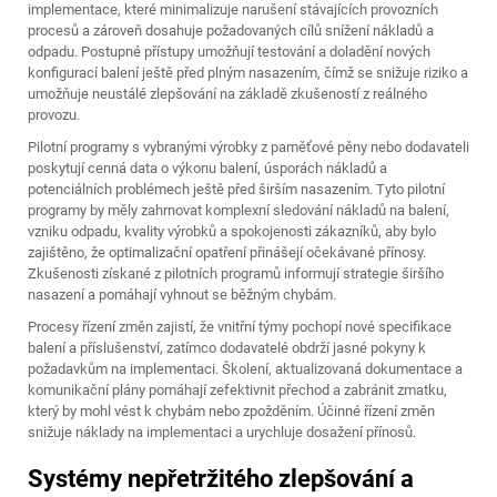
implementace, které minimalizuje narušení stávajících provozních
procesů a zároveň dosahuje požadovaných cílů snížení nákladů a
odpadu. Postupné přístupy umožňují testování a doladění nových
konfigurací balení ještě před plným nasazením, čímž se snižuje riziko a
umožňuje neustálé zlepšování na základě zkušeností z reálného
provozu.
Pilotní programy s vybranými výrobky z paměťové pěny nebo dodavateli
poskytují cenná data o výkonu balení, úsporách nákladů a
potenciálních problémech ještě před širším nasazením. Tyto pilotní
programy by měly zahrnovat komplexní sledování nákladů na balení,
vzniku odpadu, kvality výrobků a spokojenosti zákazníků, aby bylo
zajištěno, že optimalizační opatření přinášejí očekávané přínosy.
Zkušenosti získané z pilotních programů informují strategie širšího
nasazení a pomáhají vyhnout se běžným chybám.
Procesy řízení změn zajistí, že vnitřní týmy pochopí nové specifikace
balení a příslušenství, zatímco dodavatelé obdrží jasné pokyny k
požadavkům na implementaci. Školení, aktualizovaná dokumentace a
komunikační plány pomáhají zefektivnit přechod a zabránit zmatku,
který by mohl vést k chybám nebo zpožděním. Účinné řízení změn
snižuje náklady na implementaci a urychluje dosažení přínosů.
Systémy nepřetržitého zlepšování a