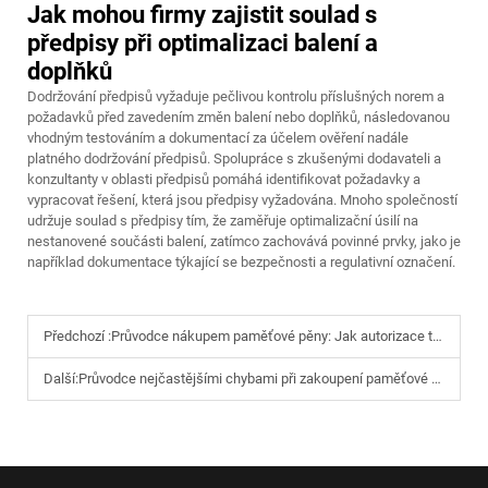
Jak mohou firmy zajistit soulad s
předpisy při optimalizaci balení a
doplňků
Dodržování předpisů vyžaduje pečlivou kontrolu příslušných norem a
požadavků před zavedením změn balení nebo doplňků, následovanou
vhodným testováním a dokumentací za účelem ověření nadále
platného dodržování předpisů. Spolupráce s zkušenými dodavateli a
konzultanty v oblasti předpisů pomáhá identifikovat požadavky a
vypracovat řešení, která jsou předpisy vyžadována. Mnoho společností
udržuje soulad s předpisy tím, že zaměřuje optimalizační úsilí na
nestanovené součásti balení, zatímco zachovává povinné prvky, jako je
například dokumentace týkající se bezpečnosti a regulativní označení.
Předchozí :
Průvodce nákupem paměťové pěny: Jak autorizace tkaniny podle standardu OEKO-TEX podporuje dodržování předpisů při globálních online prodejích
Další:
Průvodce nejčastějšími chybami při zakoupení paměťové pěny: Řešení problémů s citlivostí na teplotu a tipy pro výběr dodavatelů