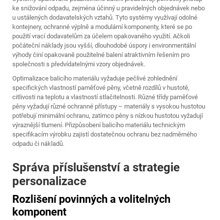
ke snižování odpadu, zejména účinný u pravidelných objednávek nebo
u ustálených dodavatelských vztahů. Tyto systémy využívají odolné
kontejnery, ochranné výplně a modulární komponenty, které se po
použití vrací dodavatelům za účelem opakovaného využití. Ačkoli
počáteční náklady jsou vyšší, dlouhodobé úspory i environmentální
výhody činí opakovaně použitelné balení atraktivním řešením pro
společnosti s předvídatelnými vzory objednávek.
Optimalizace balicího materiálu vyžaduje pečlivé zohlednění
specifických vlastností paměťové pěny, včetně rozdílů v hustotě,
citlivosti na teplotu a vlastností stlačitelnosti. Různé třídy paměťové
pěny vyžadují různé ochranné přístupy – materiály s vysokou hustotou
potřebují minimální ochranu, zatímco pěny s nízkou hustotou vyžadují
výraznější tlumení. Přizpůsobení balicího materiálu technickým
specifikacím výrobku zajistí dostatečnou ochranu bez nadměrného
odpadu či nákladů.
Správa příslušenství a strategie
personalizace
Rozlišení povinných a volitelných
komponent