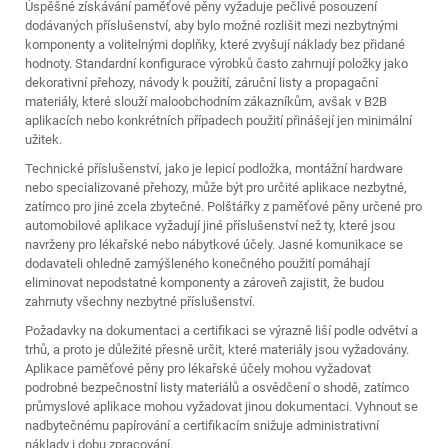
Úspěšné získávání paměťové pěny vyžaduje pečlivé posouzení
dodávaných příslušenství, aby bylo možné rozlišit mezi nezbytnými
komponenty a volitelnými doplňky, které zvyšují náklady bez přidané
hodnoty. Standardní konfigurace výrobků často zahrnují položky jako
dekorativní přehozy, návody k použití, záruční listy a propagační
materiály, které slouží maloobchodním zákazníkům, avšak v B2B
aplikacích nebo konkrétních případech použití přinášejí jen minimální
užitek.
Technické příslušenství, jako je lepicí podložka, montážní hardware
nebo specializované přehozy, může být pro určité aplikace nezbytné,
zatímco pro jiné zcela zbytečné. Polštářky z paměťové pěny určené pro
automobilové aplikace vyžadují jiné příslušenství než ty, které jsou
navrženy pro lékařské nebo nábytkové účely. Jasné komunikace se
dodavateli ohledně zamýšleného konečného použití pomáhají
eliminovat nepodstatné komponenty a zároveň zajistit, že budou
zahrnuty všechny nezbytné příslušenství.
Požadavky na dokumentaci a certifikaci se výrazně liší podle odvětví a
trhů, a proto je důležité přesně určit, které materiály jsou vyžadovány.
Aplikace paměťové pěny pro lékařské účely mohou vyžadovat
podrobné bezpečnostní listy materiálů a osvědčení o shodě, zatímco
průmyslové aplikace mohou vyžadovat jinou dokumentaci. Vyhnout se
nadbytečnému papírování a certifikacím snižuje administrativní
náklady i dobu zpracování.