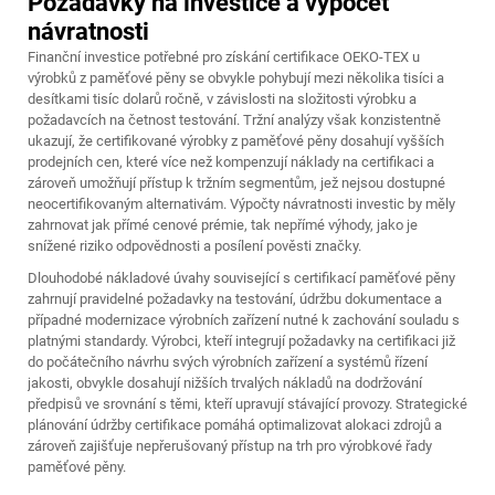
Požadavky na investice a výpočet
návratnosti
Finanční investice potřebné pro získání certifikace OEKO-TEX u
výrobků z paměťové pěny se obvykle pohybují mezi několika tisíci a
desítkami tisíc dolarů ročně, v závislosti na složitosti výrobku a
požadavcích na četnost testování. Tržní analýzy však konzistentně
ukazují, že certifikované výrobky z paměťové pěny dosahují vyšších
prodejních cen, které více než kompenzují náklady na certifikaci a
zároveň umožňují přístup k tržním segmentům, jež nejsou dostupné
neocertifikovaným alternativám. Výpočty návratnosti investic by měly
zahrnovat jak přímé cenové prémie, tak nepřímé výhody, jako je
snížené riziko odpovědnosti a posílení pověsti značky.
Dlouhodobé nákladové úvahy související s certifikací paměťové pěny
zahrnují pravidelné požadavky na testování, údržbu dokumentace a
případné modernizace výrobních zařízení nutné k zachování souladu s
platnými standardy. Výrobci, kteří integrují požadavky na certifikaci již
do počátečního návrhu svých výrobních zařízení a systémů řízení
jakosti, obvykle dosahují nižších trvalých nákladů na dodržování
předpisů ve srovnání s těmi, kteří upravují stávající provozy. Strategické
plánování údržby certifikace pomáhá optimalizovat alokaci zdrojů a
zároveň zajišťuje nepřerušovaný přístup na trh pro výrobkové řady
paměťové pěny.