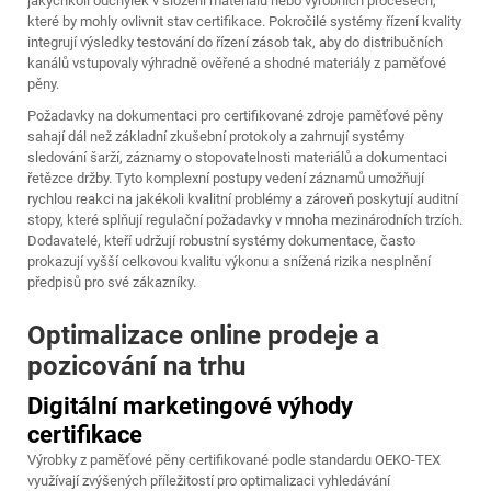
jakýchkoli odchylek v složení materiálu nebo výrobních procesech,
které by mohly ovlivnit stav certifikace. Pokročilé systémy řízení kvality
integrují výsledky testování do řízení zásob tak, aby do distribučních
kanálů vstupovaly výhradně ověřené a shodné materiály z paměťové
pěny.
Požadavky na dokumentaci pro certifikované zdroje paměťové pěny
sahají dál než základní zkušební protokoly a zahrnují systémy
sledování šarží, záznamy o stopovatelnosti materiálů a dokumentaci
řetězce držby. Tyto komplexní postupy vedení záznamů umožňují
rychlou reakci na jakékoli kvalitní problémy a zároveň poskytují auditní
stopy, které splňují regulační požadavky v mnoha mezinárodních trzích.
Dodavatelé, kteří udržují robustní systémy dokumentace, často
prokazují vyšší celkovou kvalitu výkonu a snížená rizika nesplnění
předpisů pro své zákazníky.
Optimalizace online prodeje a
pozicování na trhu
Digitální marketingové výhody
certifikace
Výrobky z paměťové pěny certifikované podle standardu OEKO-TEX
využívají zvýšených příležitostí pro optimalizaci vyhledávání