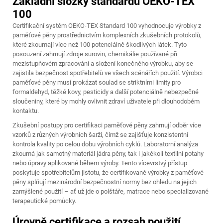
Základní složky standardu OEKO-TEX
100
Certifikační systém OEKO-TEX Standard 100 vyhodnocuje výrobky z
paměťové pěny prostřednictvím komplexních zkušebních protokolů,
které zkoumají více než 100 potenciálně škodlivých látek. Tyto
posouzení zahrnují zdroje surovin, chemikálie používané při
mezistupňovém zpracování a složení konečného výrobku, aby se
zajistila bezpečnost spotřebitelů ve všech scénářích použití. Výrobci
paměťové pěny musí prokázat soulad se striktními limity pro
formaldehyd, těžké kovy, pesticidy a další potenciálně nebezpečné
sloučeniny, které by mohly ovlivnit zdraví uživatele při dlouhodobém
kontaktu.
Zkušební postupy pro certifikaci paměťové pěny zahrnují odběr více
vzorků z různých výrobních šarží, čímž se zajišťuje konzistentní
kontrola kvality po celou dobu výrobních cyklů. Laboratorní analýza
zkoumá jak samotný materiál jádra pěny, tak i jakékoli textilní potahy
nebo úpravy aplikované během výroby. Tento vícevrstvý přístup
poskytuje spotřebitelům jistotu, že certifikované výrobky z paměťové
pěny splňují mezinárodní bezpečnostní normy bez ohledu na jejich
zamýšlené použití – ať už jde o polštáře, matrace nebo specializované
terapeutické pomůcky.
Úrovně certifikace a rozsah použití