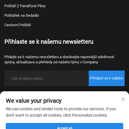
Polštář Z Paměťové Pěny
Polštářek na Sedadlo
Cestovní Polštář
Přihlaste se k našemu newsletteru
Přidejte se k našemu newsletteru a dostávejte nejnovější odvětvové
zprávy, aktualizace a přehledy od našeho týmu v Company.
Přihlásit se k odběru
Copyright © 2026 Nantong Bulawo Home Textile Co., Ltd. Beijing Všechna
We value your privacy
práva vyhrazena.
Zásady ochrany osobních údajů
We use cookies and similar tools to provide our services. If you
don't want to accept all cookies, click Personalize cookies.
Accept all