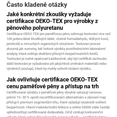
Často kladené otázky
Jaké konkrétní zkoušky vyžaduje
certifikace OEKO-TEX pro výrobky z
pěnového polyuretanu
Certifikace OEKO-TEX pro paměťovou pěnu zahrnuje testování více než
100 potenciálně škodlivých látek, včetně formaldehydu, těžkých kovů,
pesticidů a летuchých organických sloučenin. Testovací proces
zkoumá jak suroviny, tak hotové výrobky prostřednictvím laboratorní
analýzy, která ověřuje dodržení přísných bezpečnostních limitů.
Testování je nutné opakovat každoročně, aby byl certifikát zachován;
další testování je vyžadováno při jakýchkoli změnách materiálů nebo
výrobních postupů, které by mohly ovlivnit složení výrobku.
Jak ovlivňuje certifikace OEKO-TEX
cenu paměťové pěny a přístup na trh
Certifikované výrobky z paměťové pěny obvykle vykazují cenovou
prémii 15–30 % oproti necertifikovaným alternativám a zároveň mají
přístup k premium segmentům trhu, které vyžadují nezávislé ověření
bezpečnosti. Hlavní maloobchodní řetězce a online tržiště stále častěji
upřednostňují certifikované dodavatele, čímž vznikají konkurenční