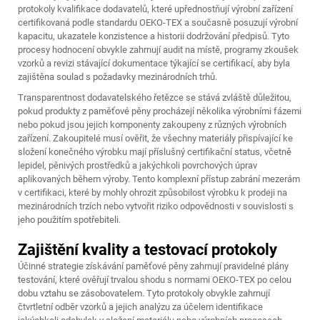
protokoly kvalifikace dodavatelů, které upřednostňují výrobní zařízení
certifikovaná podle standardu OEKO-TEX a současně posuzují výrobní
kapacitu, ukazatele konzistence a historii dodržování předpisů. Tyto
procesy hodnocení obvykle zahrnují audit na místě, programy zkoušek
vzorků a revizi stávající dokumentace týkající se certifikací, aby byla
zajištěna soulad s požadavky mezinárodních trhů.
Transparentnost dodavatelského řetězce se stává zvláště důležitou,
pokud produkty z paměťové pěny procházejí několika výrobními fázemi
nebo pokud jsou jejich komponenty zakoupeny z různých výrobních
zařízení. Zakoupitelé musí ověřit, že všechny materiály přispívající ke
složení konečného výrobku mají příslušný certifikační status, včetně
lepidel, pěnivých prostředků a jakýchkoli povrchových úprav
aplikovaných během výroby. Tento komplexní přístup zabrání mezerám
v certifikaci, které by mohly ohrozit způsobilost výrobku k prodeji na
mezinárodních trzích nebo vytvořit riziko odpovědnosti v souvislosti s
jeho použitím spotřebiteli.
Zajištění kvality a testovací protokoly
Účinné strategie získávání paměťové pěny zahrnují pravidelné plány
testování, které ověřují trvalou shodu s normami OEKO-TEX po celou
dobu vztahu se zásobovatelem. Tyto protokoly obvykle zahrnují
čtvrtletní odběr vzorků a jejich analýzu za účelem identifikace