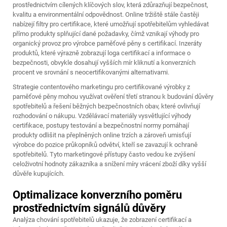
prostřednictvím cílených klíčových slov, která zdůrazňují bezpečnost,
kvalitu a environmentální odpovědnost. Online tržiště stále častěji
nabízejí filtry pro certifikace, které umožňují spotřebitelům vyhledávat
přímo produkty splňující dané požadavky, čímž vznikají výhody pro
organický provoz pro výrobce paměťové pěny s certifikací. Inzeráty
produktů, které výrazně zobrazují loga certifikací a informace o
bezpečnosti, obvykle dosahují vyšších mír kliknutí a konverzních
procent ve srovnání s neocertifikovanými alternativami.
Strategie contentového marketingu pro certifikované výrobky z
paměťové pěny mohou využívat ověření třetí stranou k budování důvěry
spotřebitelů a řešení běžných bezpečnostních obav, které ovlivňují
rozhodování o nákupu. Vzdělávací materiály vysvětlující výhody
certifikace, postupy testování a bezpečnostní normy pomáhají
produkty odlišit na přeplněných online trzích a zároveň umisťují
výrobce do pozice průkopníků odvětví, kteří se zavazují k ochraně
spotřebitelů. Tyto marketingové přístupy často vedou ke zvýšení
celoživotní hodnoty zákazníka a snížení míry vrácení zboží díky vyšší
důvěře kupujících.
Optimalizace konverzního poměru
prostřednictvím signálů důvěry
Analýza chování spotřebitelů ukazuje, že zobrazení certifikací a