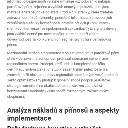
informací o bezpečnosti výrazně ovlivňuje rozhodování o nákupu
paměťové pěny, zejména u vyšších cenových položek, jako jsou
matrace a terapeutické polštáře. Produkční stránky, které zřetelně
zobrazují certifikační známky, podrobné informace o provedených
zkouškách a záruky bezpečnosti, obvykle převyšují konkurenci v
metrikách konverze i ve spokojenosti zákazníků. Tyto signály důvěry
jsou zvláště cenné pro nové značky, které se snaží získat
důvěryhodnost na konkurenčních segmentech trhu s paměťovou
pěnou.
Mezinárodní úspěch e-commerce v oblasti produktů z paměťové pěny
stále více závisí na schopnosti prokázat současné splnění více
regionálních norem. Prodejci, kteří udržují komplexní portfólia
certifikací, mohou získat přístup k širším tržním příležitostem a
zároveň snížit složitost správy regionálně specifických verzí produktů.
Tento optimalizovaný přístup k globální shodě podporuje růstové
strategie zaměřené na škálovatelnost a zároveň zachovává
konzistentní standardy kvality napříč rozmanitými zákaznickými
skupinami.
Analýza nákladů a přínosů a aspekty
implementace