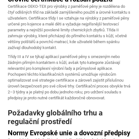
Certifikace OEKO-TEX pro výrobky z paměťové pěny je rozdělena do
čtyř odlišných tříd na základě zamýšleného použití a úrovně kontaktu s
uživatelem. Certifikace třídy I se vztahuje na výrobky z paměťové pěny
určené pro kojence a malé děti a vyžaduje nejpřísnější testovací
parametry a nejnižší povolené limity chemických zbytků. Třída II
zahrnuje výrobky, které přicházejí do přímého kontaktu s kůží, včetně
většiny polštářů a povrchů matrací, kde uživatelé během spánku
zažívají dlouhodobý kontakt.
Třídy III a IV se týkají aplikací paměťové pěny s omezeným nebo
žádným přímým kontaktem s kůží, avšak tyto kategorie zůstávají
relevantní pro komplexní výrobní řady a průmyslové aplikace.
Pochopení těchto klasifikačních systémů umožňuje výrobcům
optimalizovat své strategie certifikace a zároveň zajistit příslušnou
úroveň bezpečnosti pro své cílové trhy. Certifikační proces obvykle trvá
2–3 týdny a je platný po dobu jednoho roku; pro udržení souladu s
předpisy je proto nutné certifikát každoročně obnovovat.
Požadavky globálního trhu a
regulační prostředí
Normy Evropské unie a dovozní předpisy