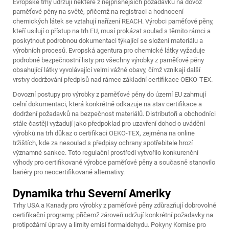
Evropské trhy udržují některé z nejpřísnějších požadavků na dovoz
paměťové pěny na světě, přičemž na registraci a hodnocení
chemických látek se vztahují nařízení REACH. Výrobci paměťové pěny,
kteří usilují o přístup na trh EU, musí prokázat soulad s těmito rámci a
poskytnout podrobnou dokumentaci týkající se složení materiálu a
výrobních procesů. Evropská agentura pro chemické látky vyžaduje
podrobné bezpečnostní listy pro všechny výrobky z paměťové pěny
obsahující látky vyvolávající velmi vážné obavy, čímž vznikají další
vrstvy dodržování předpisů nad rámec základní certifikace OEKO-TEX.
Dovozní postupy pro výrobky z paměťové pěny do území EU zahrnují
celní dokumentaci, která konkrétně odkazuje na stav certifikace a
dodržení požadavků na bezpečnost materiálů. Distributoři a obchodníci
stále častěji vyžadují jako předpoklad pro uzavření dohod o uvádění
výrobků na trh důkaz o certifikaci OEKO-TEX, zejména na online
tržištích, kde za nesoulad s předpisy ochrany spotřebitele hrozí
významné sankce. Toto regulační prostředí vytvořilo konkurenční
výhody pro certifikované výrobce paměťové pěny a současně stanovilo
bariéry pro neocertifikované alternativy.
Dynamika trhu Severní Ameriky
Trhy USA a Kanady pro výrobky z paměťové pěny zdůrazňují dobrovolné
certifikační programy, přičemž zároveň udržují konkrétní požadavky na
protipožární úpravy a limity emisí formaldehydu. Pokyny Komise pro