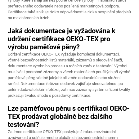
výhody, které sahají dál než pouhé cenové výhody – například status
preferovaného dodavatele nebo posílená marketingová podpora.
Certifikace také snižuje riziko odpovědnosti a rizika nesplnění předpisů
na mezinárodních trzích.
Jaká dokumentace je vyžadována k
udržení certifikace OEKO-TEX pro
výrobu paměťové pěny?
Udržení certifikace OEKO-TEX vyžaduje komplexní dokumentaci,
včetně bezpečnostních listů materiálů, záznamů o sledování šarží,
dokumentace výrobního procesu a ročních zpráv o testování. Výrobci
musí vést podrobné záznamy o všech materiálech použitých při výrobě
paměťové pěny, včetně jakýchkoli změn dodavatelů nebo složení
směsí. Dokumentace řetězce dodávek zajišťuje sledovatelnost po
celém dodavatelském řetězci, zatímco záznamy systému řízení kvality
prokazují trvalou shodu s požadavky certifikace.
Lze paměťovou pěnu s certifikací OEKO-
TEX prodávat globálně bez dalšího
testování?
Zatímco certifikace OEKO-TEX poskytuje širokou mezinárodní
uznávanost a splňuje mnoho globálních bezpečnostních norem,