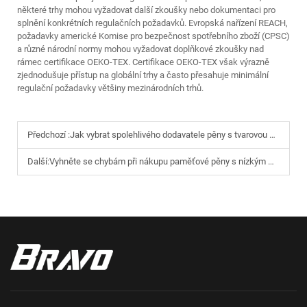
některé trhy mohou vyžadovat další zkoušky nebo dokumentaci pro
splnění konkrétních regulačních požadavků. Evropská nařízení REACH,
požadavky americké Komise pro bezpečnost spotřebního zboží (CPSC)
a různé národní normy mohou vyžadovat doplňkové zkoušky nad
rámec certifikace OEKO-TEX. Certifikace OEKO-TEX však výrazně
zjednodušuje přístup na globální trhy a často přesahuje minimální
regulační požadavky většiny mezinárodních trhů.
Předchozí :
Jak vybrat spolehlivého dodavatele pěny s tvarovou pamětí pro nové značky a start-upy?
Další:
Vyhněte se chybám při nákupu paměťové pěny s nízkým minimálním množstvím objednávky (MOQ): Jak minimalizovat odpad z obalů a doplňků u individuálních objednávek