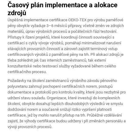
Časový plán implementace a alokace
zdrojů
Úspěšná implementace certifikace OEKO-TEX pro výrobu paměťové
pěny obvykle vyžaduje 3–6 měsíců přípravy, včetně změn ve zdrojích
materiálů, úprav výrobních procesů a počátečních fází testování.
Přístupy k řízení projektů, které koordinují činnosti související s
certifikací s cykly vývoje výrobků, pomáhají minimalizovat narušení
stávajících provozních činností a zároveň zajistit termínový vstup
certifikovaných výrobků z paměťové pěny na trh. Při alokaci zdrojů je
třeba zohlednit jak čas interních zaměstnanců, tak externí
konzultantské nebo testovací služby vyžadované během celého
certifikačního procesu.
Požadavky na školení zaměstnanců výrobního závodu pěnového
polyuretanu zahrnují pochopení certifikačních norem, postupů
dokumentace a protokolů pro kontrolu kvality, které jsou nezbytné pro
udržení stavu souladu. Organizace, které investují do komplexních
školení, obvykle dosahují lepších dlouhodobých výsledků ve smyslu
dodržování norem a současně snižují riziko vypršení platnosti
certifikace, jež by mohlo narušit přístup na trh. Průběžné vzdělávání
zajistí, že výhody certifikace budou udrženy i při změnách personálu a
vývoji provozních procesů.