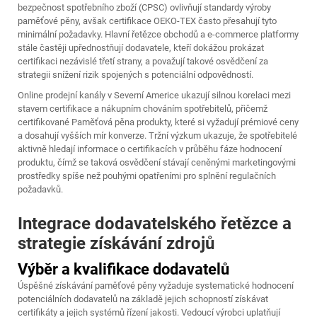
bezpečnost spotřebního zboží (CPSC) ovlivňují standardy výroby
paměťové pěny, avšak certifikace OEKO-TEX často přesahují tyto
minimální požadavky. Hlavní řetězce obchodů a e-commerce platformy
stále častěji upřednostňují dodavatele, kteří dokážou prokázat
certifikaci nezávislé třetí strany, a považují takové osvědčení za
strategii snížení rizik spojených s potenciální odpovědností.
Online prodejní kanály v Severní Americe ukazují silnou korelaci mezi
stavem certifikace a nákupním chováním spotřebitelů, přičemž
certifikované
Paměťová pěna
produkty, které si vyžadují prémiové ceny
a dosahují vyšších mír konverze. Tržní výzkum ukazuje, že spotřebitelé
aktivně hledají informace o certifikacích v průběhu fáze hodnocení
produktu, čímž se taková osvědčení stávají ceněnými marketingovými
prostředky spíše než pouhými opatřeními pro splnění regulačních
požadavků.
Integrace dodavatelského řetězce a
strategie získávání zdrojů
Výběr a kvalifikace dodavatelů
Úspěšné získávání paměťové pěny vyžaduje systematické hodnocení
potenciálních dodavatelů na základě jejich schopností získávat
certifikáty a jejich systémů řízení jakosti. Vedoucí výrobci uplatňují