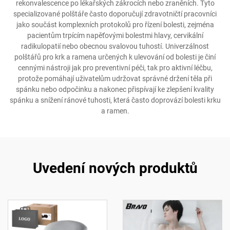
rekonvalescence po lékařských zákrocích nebo zraněních. Tyto
specializované polštáře často doporučují zdravotničtí pracovníci
jako součást komplexních protokolů pro řízení bolesti, zejména
pacientům trpícím napěťovými bolestmi hlavy, cervikální
radikulopatií nebo obecnou svalovou tuhostí. Univerzálnost
polštářů pro krk a ramena určených k ulevování od bolesti je činí
cennými nástroji jak pro preventivní péči, tak pro aktivní léčbu,
protože pomáhají uživatelům udržovat správné držení těla při
spánku nebo odpočinku a nakonec přispívají ke zlepšení kvality
spánku a snížení ránové tuhosti, která často doprovází bolesti krku
a ramen.
Uvedení nových produktů