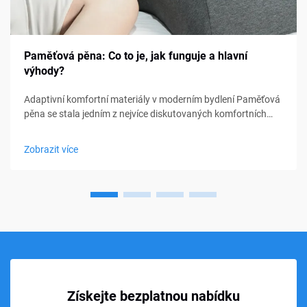
Paměťová pěna: Co to je, jak funguje a hlavní
výhody?
Adaptivní komfortní materiály v moderním bydlení Paměťová
pěna se stala jedním z nejvíce diskutovaných komfortních
materiálů v oblasti ložení, nábytku a osobní podpory. Od
matraců a polštářů po sedací polštářky a lékařské pomůcky,
Zobrazit více
paměťová pěna...
Získejte bezplatnou nabídku