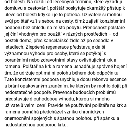
od bolesti. Na rozdíl od léčebných termínů, které vyžadují
domluvu a cestování, polštář poskytuje okamžitý přístup k
úlevě od bolesti kdykoli je to potřeba. Uživatelé si mohou
svůj polštář vzít s sebou na cesty, čímž zajistí konzistentní
podporu bez ohledu na místo pobytu. Přenosnost polštáře
jej činí vhodným pro použití v různých prostředích – od
postelí doma, přes kancelářské židle až po sedadla v
letadlech. Zlepšená regenerace představuje další
významnou výhodu pro osoby, které se potýkají s
poraněními nebo zdravotními stavy ovlivňujícími krk a
ramena. Polštář na krk a ramena usnadňuje správné hojení
tím, že udržuje optimální polohu během dob odpočinku.
Tato konzistentní podpora urychluje dobu rekonvalescence
a brání opakovaným zraněním, ke kterým by mohlo dojít při
nedostatečné podpoře. Prevence budoucích problémů
představuje dlouhodobou výhodu, kterou si mnoho
uživatelů velmi cení. Pravidelné používání polštáře na krk a
ramena pomáhá předcházet vzniku chronických
onemocnění spojených s špatnou polohou při spánku a
nedostatečnou podporou krku.