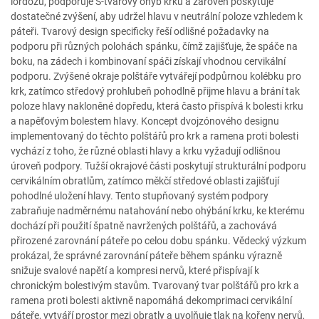
lordózu, podporuje S-tvarový ohyb krku a zároveň poskytuje
dostatečné zvýšení, aby udržel hlavu v neutrální poloze vzhledem k
páteři. Tvarový design specificky řeší odlišné požadavky na
podporu při různých polohách spánku, čímž zajišťuje, že spáče na
boku, na zádech i kombinovaní spáči získají vhodnou cervikální
podporu. Zvýšené okraje polštáře vytvářejí podpůrnou kolébku pro
krk, zatímco středový prohlubeň pohodlně přijme hlavu a brání tak
poloze hlavy nakloněné dopředu, která často přispívá k bolesti krku
a napěťovým bolestem hlavy. Koncept dvojzónového designu
implementovaný do těchto polštářů pro krk a ramena proti bolesti
vychází z toho, že různé oblasti hlavy a krku vyžadují odlišnou
úroveň podpory. Tužší okrajové části poskytují strukturální podporu
cervikálním obratlům, zatímco měkčí středové oblasti zajišťují
pohodlné uložení hlavy. Tento stupňovaný systém podpory
zabraňuje nadměrnému natahování nebo ohýbání krku, ke kterému
dochází při použití špatně navržených polštářů, a zachovává
přirozené zarovnání páteře po celou dobu spánku. Vědecký výzkum
prokázal, že správné zarovnání páteře během spánku výrazně
snižuje svalové napětí a kompresi nervů, které přispívají k
chronickým bolestivým stavům. Tvarovaný tvar polštářů pro krk a
ramena proti bolesti aktivně napomáhá dekomprimaci cervikální
páteře, vytváří prostor mezi obratly a uvolňuje tlak na kořeny nervů,