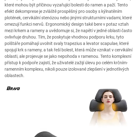
které mohou být příčinou vyzařující bolesti do ramen a paží. Tento
efekt dekomprese je zvláště prospěšný pro osoby s kýlnatěním
plotének, cervikální stenózou nebo jinými strukturními vadami, které
omezují funkci nervů. Ergonomický design také bere v potaz vztah
mezi krkem a rameny a uvědomuje si, že napětí v jedné oblasti často
ovlivňuje druhou. Tím, že poskytuje vhodnou podporu krku, tyto
polštáře pomáhají uvolnit svaly trapezius a levator scapulae, které
spojují krk s rameny, a tak řeší bolest, která může vznikat v cervikální
oblasti, ale projevuje se jako nepohoda v ramenou. Tento komplexní
přístup k podpoře zajistí, že uživatelé zažijí úlevu po celém krčním-
ramenním komplexu, nikoli pouze izolované zlepšení v jednotlivých
oblastech.