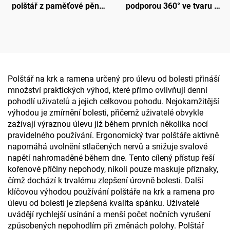
polštář z paměťové pěny
podporou 360° ve tvaru U
ve tvaru písmene U s
pro dlouhé lety, cestovní
popruhem, nastavitelný
polštářky do letadla
polštář na židli do školy
Polštář na krk a ramena určený pro úlevu od bolesti přináší
množství praktických výhod, které přímo ovlivňují denní
pohodlí uživatelů a jejich celkovou pohodu. Nejokamžitější
výhodou je zmírnění bolesti, přičemž uživatelé obvykle
zažívají výraznou úlevu již během prvních několika nocí
pravidelného používání. Ergonomický tvar polštáře aktivně
napomáhá uvolnění stlačených nervů a snižuje svalové
napětí nahromaděné během dne. Tento cílený přístup řeší
kořenové příčiny nepohody, nikoli pouze maskuje příznaky,
čímž dochází k trvalému zlepšení úrovně bolesti. Další
klíčovou výhodou používání polštáře na krk a ramena pro
úlevu od bolesti je zlepšená kvalita spánku. Uživatelé
uvádějí rychlejší usínání a menší počet nočních vyrušení
způsobených nepohodlím při změnách polohy. Polštář