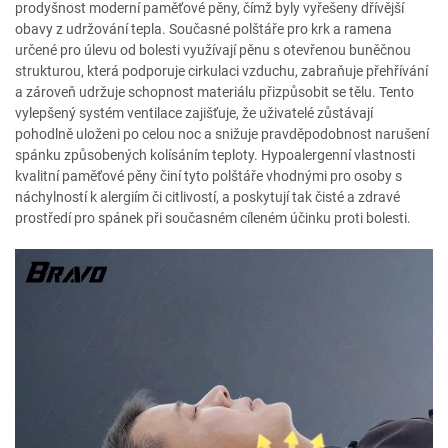
prodyšnost moderní paměťové pěny, čímž byly vyřešeny dřívější
obavy z udržování tepla. Současné polštáře pro krk a ramena
určené pro úlevu od bolesti využívají pěnu s otevřenou buněčnou
strukturou, která podporuje cirkulaci vzduchu, zabraňuje přehřívání
a zároveň udržuje schopnost materiálu přizpůsobit se tělu. Tento
vylepšený systém ventilace zajišťuje, že uživatelé zůstávají
pohodlně uloženi po celou noc a snižuje pravděpodobnost narušení
spánku způsobených kolísáním teploty. Hypoalergenní vlastnosti
kvalitní paměťové pěny činí tyto polštáře vhodnými pro osoby s
náchylností k alergiím či citlivostí, a poskytují tak čisté a zdravé
prostředí pro spánek při současném cíleném účinku proti bolesti.