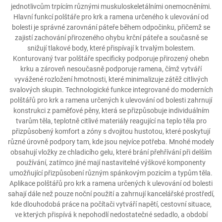
jednotlivcům trpícím různými muskuloskeletálními onemocněními.
Hlavní funkcí polštáře pro krk a ramena určeného k ulevování od
bolesti je správné zarovnání páteře během odpočinku, přičemž se
zajistí zachování přirozeného ohybu krční páteře a současně se
snižují tlakové body, které přispívají k trvalým bolestem.
Konturovaný tvar polštáře specificky podporuje přirozený ohebn
krku a zároveň nesoučasně podporuje ramena, čímž vytváří
vyvážené rozložení hmotnosti, které minimalizuje zátěž citlivých
svalových skupin. Technologické funkce integrované do moderních
polštářů pro krk a ramena určených k ulevování od bolesti zahrnují
konstrukci z paměťové pěny, která se přizpůsobuje individuálním
tvarům těla, teplotně citlivé materiály reagující na teplo těla pro
přizpůsobený komfort a zóny s dvojitou hustotou, které poskytují
různé úrovně podpory tam, kde jsou nejvíce potřeba. Mnohé modely
obsahují vložky ze chladicího gelu, které brání přehřívání při delším
používání, zatímco jiné mají nastavitelné výškové komponenty
umožňující přizpůsobení různým spánkovým pozicím a typům těla.
Aplikace polštářů pro krk a ramena určených k ulevování od bolesti
sahají dále než pouze noční použití a zahrnují kancelářské prostředí,
kde dlouhodobá práce na počítači vytváří napětí, cestovní situace,
ve kterých přispívá k nepohodlí nedostatečné sedadlo, a období