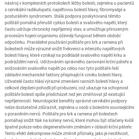
nástroj v komplexních protokolech léčby bolesti, zejména u pacientů
s cervikální radikulopatií, napěťovou bolestí hlavy, fibromyalgií a
posturálním syndromem. Stálá podpora poskytovaná těmito
polštáři pomáhá přerušit cyklus bolesti a svalového napětí, který
často udržuje chronický nepříjemný stav, a umožňuje přirozeným
procesům hojení organismu účinněji fungovat během období
odpočinku. Pravidelné používání polštáře pro krk a ramena při
bolestech může výrazně snížit frekvenci a intenzitu napěťových
bolestí hlavy, které vznikají na podkladě svalového napětí krku a
podráždění nervů. Udržováním správného zarovnání krční páteře a
snižováním svalového napětí po celou noc tyto polštáře řeší
základní mechanické faktory přispívající k vzniku bolesti hlavy.
Uživatelé často hlásí výrazné zmenšení ranních bolestí hlavy a
celkové zlepšení pohodlí při probuzení, což ukazuje na schopnost
polštáře bolesti spíše předcházet než jen zmírňovat již existující
nepříjemnosti. Neurologické benefity správné cervikální podpory
nelze dostatečně zdůraznit, zejména u osob s bolestmi souvisejícími
s poraněním nervů. Polštáře pro krk a ramena při bolestech
pomáhají snížit tlak na kořeny nervů, které mohou být stlačeny kvůli
špatné poloze nebo degenerativním změnám v oblasti krční páteře.
Tento efekt dekomprese může zmírnit příznaky, jako je necitlivost,