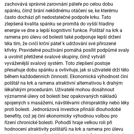
zachovává správné zarovnání páteře po celou dobu
spánku, čímž brání neklidnému otáčení se, ke kterému
často dochází při nedostatečné podpoře krku. Tato
zlepšená kvalita spánku se promítá do vyšší hladiny
energie ve dne a lepší kognitivní funkce. Polštář na krk a
ramena pro úlevu od bolesti také podporuje lepší držení
těla tím, že cvičí krční páteř k udržování své přirozené
křivky. Pravidelné používání pomáhá posílit podpůrné svaly
a uvolnit přetížené svalové skupiny, čímž vytváří
vyváženější svalový systém. Toto zlepšení postoje
přesahuje dobu spánku a ovlivňuje, jak si uživatelé drží tělo
během každodenních činností. Ekonomická výhodnost činí
polštář na krk a ramena atraktivní alternativou k drahým
lékařským procedurám. Uživatelé mohou dosáhnout
významné úlevy od bolesti bez opakovaných nákladů
spojených s masážemi, návštěvami chiropraktiky nebo léky
proti bolesti. Jednorázová investice přináší dlouhodobé
benefity, což jej činí ekonomicky výhodnou volbou pro
řízení chronické bolesti. Pohodlí hraje velkou roli při
hodnocení atraktivity polštářů na krk a ramena pro úlevu