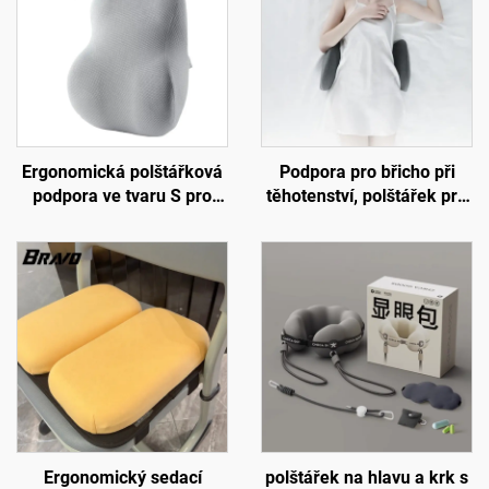
Ergonomická polštářková
Podpora pro břicho při
podpora ve tvaru S pro
těhotenství, polštářek pro
dolní páteř, podložka na
bederní páteř, polštář pro
židli do kanceláře,
lože, podložka W2
podložka B7
Ergonomický sedací
polštářek na hlavu a krk s