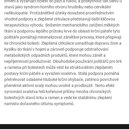
brnění a vyzařující bolest do paží a rukou, a poskytnout tak úlevu u
stavů jako syndrom horního otvoru hrudníku nebo cervikální
radikulopatie. Protizánětlivé účinky dosažené prostřednictvím
vhodné podpory a zlepšené cirkulace představují další klíčovou
terapeutickou výhodu. Snížením mechanického zatížení měkkých
tkání a podporou lepšího průtoku krve do oblasti krční páteře tyto
polštáře pomáhají minimalizovat zánětlivé procesy, které přispívají
ke chronické bolesti. Zlepšená cirkulace usnadňuje dopravu živin a
kyslíku do tkání v hojení a zároveň podporuje odstraňování
metabolických odpadních produktů, které mohou zánět a
nepříjemnosti prodlužovat. Dlouhodobé používání polštářů pro krk
a ramena při bolestech může vést ke strukturálním zlepšením
postavy krční páteře a vyvážení svalstva. Stálá podpora pomáhá
přetrénovat oslabené hluboké krční ohybače, zatímco povrchové
přeměrně aktivní svaly mohou uvolnit a prodloužit. Tento efekt
vyrovnání svalstva řeší kořenové příčiny mnoha chronických
bolestivých stavů krku a ramen a vede ke stabilnímu zlepšení
namísto dočasného útlumu symptomů.