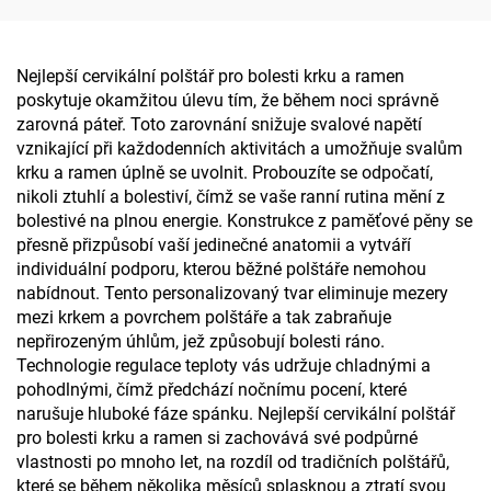
Nejlepší cervikální polštář pro bolesti krku a ramen
poskytuje okamžitou úlevu tím, že během noci správně
zarovná páteř. Toto zarovnání snižuje svalové napětí
vznikající při každodenních aktivitách a umožňuje svalům
krku a ramen úplně se uvolnit. Probouzíte se odpočatí,
nikoli ztuhlí a bolestiví, čímž se vaše ranní rutina mění z
bolestivé na plnou energie. Konstrukce z paměťové pěny se
přesně přizpůsobí vaší jedinečné anatomii a vytváří
individuální podporu, kterou běžné polštáře nemohou
nabídnout. Tento personalizovaný tvar eliminuje mezery
mezi krkem a povrchem polštáře a tak zabraňuje
nepřirozeným úhlům, jež způsobují bolesti ráno.
Technologie regulace teploty vás udržuje chladnými a
pohodlnými, čímž předchází nočnímu pocení, které
narušuje hluboké fáze spánku. Nejlepší cervikální polštář
pro bolesti krku a ramen si zachovává své podpůrné
vlastnosti po mnoho let, na rozdíl od tradičních polštářů,
které se během několika měsíců splasknou a ztratí svou