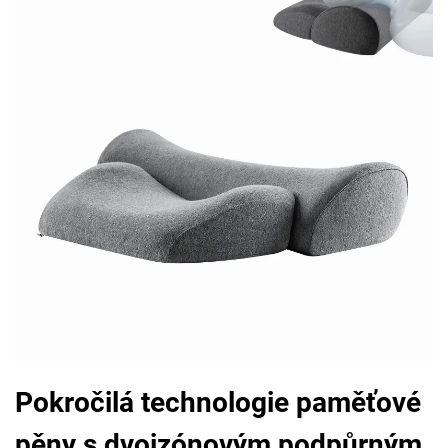
Pokročilá technologie paměťové
pěny s dvojzónovým podpůrným