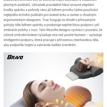
plochých polštářů. Uživatelé pravidelně hlásí výrazné zlepšení
kvality spánku a pohody ráno již během prvního týdne používání
nejlepšího krčního polštáře pro bolesti krku a ramen s vhodným
ergonomickým designem. Tvar funguje ve shodě s přirozenými
pohyby těla během spánku a poskytuje nepřetržitou podporu i při
změnách polohy v noci. Tato filozofie designu vychází z poznání, že
účinné zmírnění bolesti vyžaduje více než pouhé tlumení – vyžaduje
inteligentní podporu, která pracuje s přirozenou mechanikou těla,
aby podpořila hojení a zabránila dalším zraněním.