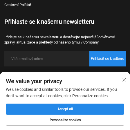
Cestovní Polštář
Přihlaste se k našemu newsletteru
Přidejte se k našemu newsletteru a dostávejte nejnovější odvětvové
zprávy, aktualizace a přehledy od našeho týmu v Company.
Přihlásit se k odběru
Copyright © 2026 Nantong Bulawo Home Textile Co., Ltd. Beijing Všechna
We value your privacy
práva vyhrazena.
Zásady ochrany osobních údajů
We use cookies and similar tools to provide our services. If you
don't want to accept all cookies, click Personalize cookies.
Accept all
Personalize cookies
Domovská
Produkt
O nás
Kontakt