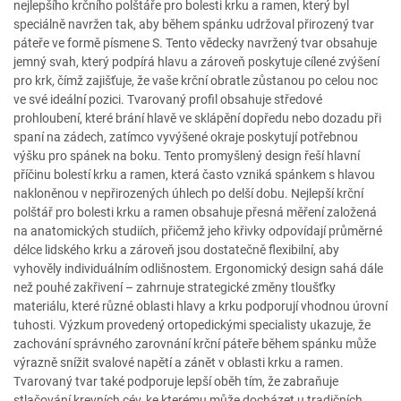
nejlepšího krčního polštáře pro bolesti krku a ramen, který byl
speciálně navržen tak, aby během spánku udržoval přirozený tvar
páteře ve formě písmene S. Tento vědecky navržený tvar obsahuje
jemný svah, který podpírá hlavu a zároveň poskytuje cílené zvýšení
pro krk, čímž zajišťuje, že vaše krční obratle zůstanou po celou noc
ve své ideální pozici. Tvarovaný profil obsahuje středové
prohloubení, které brání hlavě ve sklápění dopředu nebo dozadu při
spaní na zádech, zatímco vyvýšené okraje poskytují potřebnou
výšku pro spánek na boku. Tento promyšlený design řeší hlavní
příčinu bolestí krku a ramen, která často vzniká spánkem s hlavou
nakloněnou v nepřirozených úhlech po delší dobu. Nejlepší krční
polštář pro bolesti krku a ramen obsahuje přesná měření založená
na anatomických studiích, přičemž jeho křivky odpovídají průměrné
délce lidského krku a zároveň jsou dostatečně flexibilní, aby
vyhověly individuálním odlišnostem. Ergonomický design sahá dále
než pouhé zakřivení – zahrnuje strategické změny tloušťky
materiálu, které různé oblasti hlavy a krku podporují vhodnou úrovní
tuhosti. Výzkum provedený ortopedickými specialisty ukazuje, že
zachování správného zarovnání krční páteře během spánku může
výrazně snížit svalové napětí a zánět v oblasti krku a ramen.
Tvarovaný tvar také podporuje lepší oběh tím, že zabraňuje
stlačování krevních cév, ke kterému může docházet u tradičních