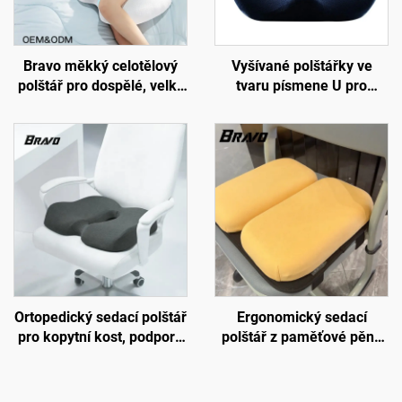
Bravo měkký celotělový
Vyšívané polštářky ve
polštář pro dospělé, velký
tvaru písmene U pro
vložený polštář pro spáče
kancelář, sedací polštář z
na boku, těhotenský
paměťové pěny pro
polštář, tělový polštář BP-2
kopytní kost
Ortopedický sedací polštář
Ergonomický sedací
pro kopytní kost, podpora
polštář z paměťové pěny
oběhu krve, sedací polštář
ve tvaru písmene U s
do kanceláře nebo auta,
popruhem, nastavitelný
polštář z paměťové pěny
polštář na židli do školy