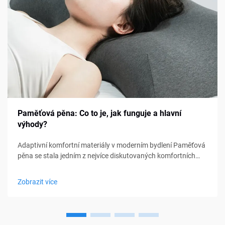
Paměťová pěna: Co to je, jak funguje a hlavní
výhody?
Adaptivní komfortní materiály v moderním bydlení Paměťová
pěna se stala jedním z nejvíce diskutovaných komfortních
materiálů v oblasti ložení, nábytku a osobní podpory. Od
matraců a polštářů po sedací polštářky a lékařské pomůcky,
Zobrazit více
paměťová pěna...