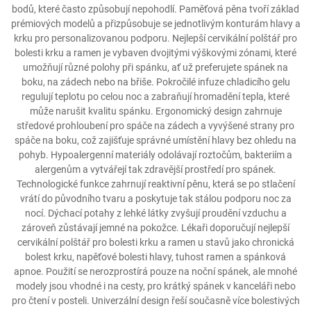
bodů, které často způsobují nepohodlí. Paměťová pěna tvoří základ
prémiových modelů a přizpůsobuje se jednotlivým konturám hlavy a
krku pro personalizovanou podporu. Nejlepší cervikální polštář pro
bolesti krku a ramen je vybaven dvojitými výškovými zónami, které
umožňují různé polohy při spánku, ať už preferujete spánek na
boku, na zádech nebo na břiše. Pokročilé infuze chladicího gelu
regulují teplotu po celou noc a zabraňují hromadění tepla, které
může narušit kvalitu spánku. Ergonomický design zahrnuje
středové prohloubení pro spáče na zádech a vyvýšené strany pro
spáče na boku, což zajišťuje správné umístění hlavy bez ohledu na
pohyb. Hypoalergenní materiály odolávají roztočům, bakteriím a
alergenům a vytvářejí tak zdravější prostředí pro spánek.
Technologické funkce zahrnují reaktivní pěnu, která se po stlačení
vrátí do původního tvaru a poskytuje tak stálou podporu noc za
nocí. Dýchací potahy z lehké látky zvyšují proudění vzduchu a
zároveň zůstávají jemné na pokožce. Lékaři doporučují nejlepší
cervikální polštář pro bolesti krku a ramen u stavů jako chronická
bolest krku, napěťové bolesti hlavy, tuhost ramen a spánková
apnoe. Použití se nerozprostírá pouze na noční spánek, ale mnohé
modely jsou vhodné i na cesty, pro krátký spánek v kanceláři nebo
pro čtení v posteli. Univerzální design řeší současně více bolestivých