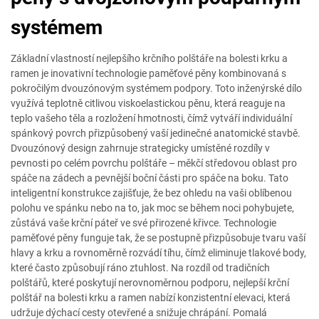
systémem
Základní vlastností nejlepšího krčního polštáře na bolesti krku a
ramen je inovativní technologie paměťové pěny kombinovaná s
pokročilým dvouzónovým systémem podpory. Toto inženýrské dílo
využívá teplotně citlivou viskoelastickou pěnu, která reaguje na
teplo vašeho těla a rozložení hmotnosti, čímž vytváří individuální
spánkový povrch přizpůsobený vaší jedinečné anatomické stavbě.
Dvouzónový design zahrnuje strategicky umístěné rozdíly v
pevnosti po celém povrchu polštáře – měkčí středovou oblast pro
spáče na zádech a pevnější boční části pro spáče na boku. Tato
inteligentní konstrukce zajišťuje, že bez ohledu na vaši oblíbenou
polohu ve spánku nebo na to, jak moc se během noci pohybujete,
zůstává vaše krční páteř ve své přirozené křivce. Technologie
paměťové pěny funguje tak, že se postupně přizpůsobuje tvaru vaší
hlavy a krku a rovnoměrně rozvádí tíhu, čímž eliminuje tlakové body,
které často způsobují ráno ztuhlost. Na rozdíl od tradičních
polštářů, které poskytují nerovnoměrnou podporu, nejlepší krční
polštář na bolesti krku a ramen nabízí konzistentní elevaci, která
udržuje dýchací cesty otevřené a snižuje chrápání. Pomalá