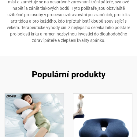
míst a zaměřuje se na nesprávné zarovnání krční páteře, svalové
napětí a zánět tlakových bodů. Tyto polštáře jsou obzvláště
užitečné pro osoby v procesu uzdravování po zraněních, pro lidi s
artritidou a pro každého, kdo trpí ztuhlostí kloubů související s
věkem. Terapeutické výhody činí z nejlepšího cervikálního polštáře
pro bolesti krku a ramen nezbytnou investici do dlouhodobého
zdraví páteře a zlepšení kvality spánku.
Populární produkty