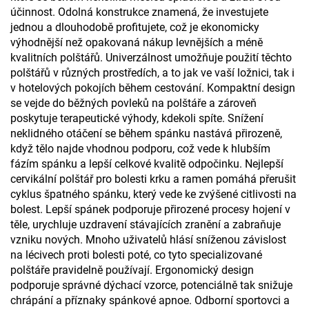
účinnost. Odolná konstrukce znamená, že investujete
jednou a dlouhodobě profitujete, což je ekonomicky
výhodnější než opakovaná nákup levnějších a méně
kvalitních polštářů. Univerzálnost umožňuje použití těchto
polštářů v různých prostředích, a to jak ve vaší ložnici, tak i
v hotelových pokojích během cestování. Kompaktní design
se vejde do běžných povleků na polštáře a zároveň
poskytuje terapeutické výhody, kdekoli spíte. Snížení
neklidného otáčení se během spánku nastává přirozeně,
když tělo najde vhodnou podporu, což vede k hlubším
fázím spánku a lepší celkové kvalitě odpočinku. Nejlepší
cervikální polštář pro bolesti krku a ramen pomáhá přerušit
cyklus špatného spánku, který vede ke zvýšené citlivosti na
bolest. Lepší spánek podporuje přirozené procesy hojení v
těle, urychluje uzdravení stávajících zranění a zabraňuje
vzniku nových. Mnoho uživatelů hlásí sníženou závislost
na lécivech proti bolesti poté, co tyto specializované
polštáře pravidelně používají. Ergonomický design
podporuje správné dýchací vzorce, potenciálně tak snižuje
chrápání a příznaky spánkové apnoe. Odborní sportovci a