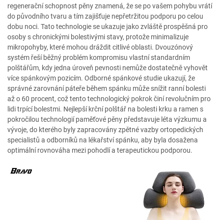
regenerační schopnost pěny znamená, že se po vašem pohybu vrátí
do původního tvaru a tím zajišťuje nepřetržitou podporu po celou
dobu noci. Tato technologie se ukazuje jako zvláště prospěšná pro
osoby s chronickými bolestivými stavy, protože minimalizuje
mikropohyby, které mohou dráždit citlivé oblasti. Dvouzónový
systém řeší běžný problém kompromisu vlastní standardním
polštářům, kdy jedna úroveň pevnosti nemůže dostatečně vyhovět
více spánkovým pozicím. Odborné spánkové studie ukazují, že
správné zarovnání páteře během spánku může snížit ranní bolesti
až o 60 procent, což tento technologický pokrok činí revolučním pro
lidi trpící bolestmi. Nejlepší krční polštář na bolesti krku a ramen s
pokročilou technologií paměťové pěny představuje léta výzkumu a
vývoje, do kterého byly zapracovány zpětné vazby ortopedických
specialistů a odborníků na lékařství spánku, aby byla dosažena
optimální rovnováha mezi pohodlí a terapeutickou podporou.