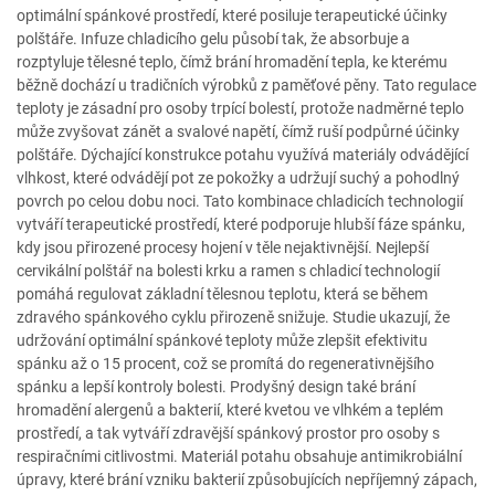
optimální spánkové prostředí, které posiluje terapeutické účinky
polštáře. Infuze chladicího gelu působí tak, že absorbuje a
rozptyluje tělesné teplo, čímž brání hromadění tepla, ke kterému
běžně dochází u tradičních výrobků z paměťové pěny. Tato regulace
teploty je zásadní pro osoby trpící bolestí, protože nadměrné teplo
může zvyšovat zánět a svalové napětí, čímž ruší podpůrné účinky
polštáře. Dýchající konstrukce potahu využívá materiály odvádějící
vlhkost, které odvádějí pot ze pokožky a udržují suchý a pohodlný
povrch po celou dobu noci. Tato kombinace chladicích technologií
vytváří terapeutické prostředí, které podporuje hlubší fáze spánku,
kdy jsou přirozené procesy hojení v těle nejaktivnější. Nejlepší
cervikální polštář na bolesti krku a ramen s chladicí technologií
pomáhá regulovat základní tělesnou teplotu, která se během
zdravého spánkového cyklu přirozeně snižuje. Studie ukazují, že
udržování optimální spánkové teploty může zlepšit efektivitu
spánku až o 15 procent, což se promítá do regenerativnějšího
spánku a lepší kontroly bolesti. Prodyšný design také brání
hromadění alergenů a bakterií, které kvetou ve vlhkém a teplém
prostředí, a tak vytváří zdravější spánkový prostor pro osoby s
respiračními citlivostmi. Materiál potahu obsahuje antimikrobiální
úpravy, které brání vzniku bakterií způsobujících nepříjemný zápach,