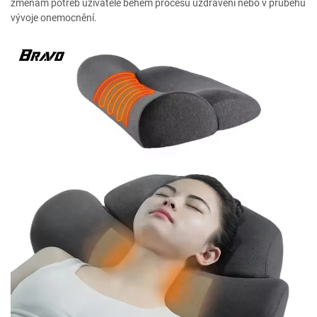
změnám potřeb uživatele během procesu uzdravení nebo v průběhu
vývoje onemocnění.