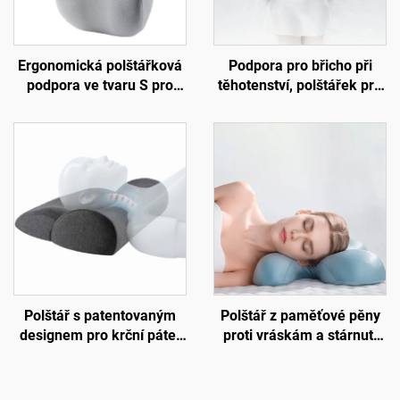
Ergonomická polštářková
Podpora pro břicho při
podpora ve tvaru S pro
těhotenství, polštářek pro
dolní páteř, podložka na
bederní páteř, polštář pro
židli do kanceláře,
lože, podložka W2
podložka B7
Polštář s patentovaným
Polštář z paměťové pěny
designem pro krční páteř
proti vráskám a stárnutí
proti bolesti krku, polštář z
kůže, polštář pro spaní na
paměťové pěny pro spaní,
boku a podporu krku,
ergonomický polštář,
krásný spánkový polštář,