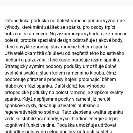
polštář z paměťové pěny
polštář z paměťové pěny
H10
H14
Ortopedická poduška na bolest ramene přináší významné
výhody, které mění zážitek ze spánku pro osoby trpící
potížemi s ramenem. Nejvýznamnější výhodou je zmírnění
bolesti, protože speciální design odstraňuje tlakové body,
které obvykle zhoršují stav ramene během spánku.
Uživatelé okamžitě cítí úlevu od nepřetržitého bolestivého
píchání a pulzování, které často narušuje režim spánku.
Strategický systém podpory podušky umožňuje úplné
uvolnění svalů a šlach kolem ramenního kloubu, čímž
podporuje přirozené procesy hojení probíhající během
hlubokých fází spánku. Další důležitou výhodou
ortopedické podušky na bolest ramene je zlepšení kvality
spánku. Když nepříjemné pocity v rameni již neruší
spánkové cykly, dosahují uživatelé hlubšího a
regenerativnějšího spánku. Tato zlepšená kvalita spánku
vede ke stabilizaci nálady, vyšší hladině energie a lepší
kognitivní funkcí ve dne. Poduška umožňuje udržovat
pohodlné polohy po celou noc bez nutnosti častého