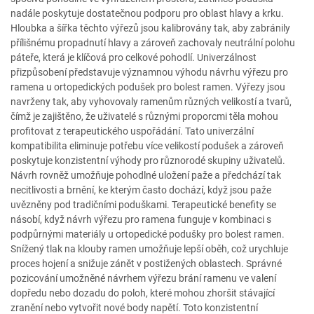
nadále poskytuje dostatečnou podporu pro oblast hlavy a krku.
Hloubka a šířka těchto výřezů jsou kalibrovány tak, aby zabránily
přílišnému propadnutí hlavy a zároveň zachovaly neutrální polohu
páteře, která je klíčová pro celkové pohodlí. Univerzálnost
přizpůsobení představuje významnou výhodu návrhu výřezu pro
ramena u ortopedických podušek pro bolest ramen. Výřezy jsou
navrženy tak, aby vyhovovaly ramenům různých velikostí a tvarů,
čímž je zajištěno, že uživatelé s různými proporcmi těla mohou
profitovat z terapeutického uspořádání. Tato univerzální
kompatibilita eliminuje potřebu více velikostí podušek a zároveň
poskytuje konzistentní výhody pro různorodé skupiny uživatelů.
Návrh rovněž umožňuje pohodlné uložení paže a předchází tak
necitlivosti a brnění, ke kterým často dochází, když jsou paže
uvězněny pod tradičními poduškami. Terapeutické benefity se
násobí, když návrh výřezu pro ramena funguje v kombinaci s
podpůrnými materiály u ortopedické podušky pro bolest ramen.
Snížený tlak na klouby ramen umožňuje lepší oběh, což urychluje
proces hojení a snižuje zánět v postižených oblastech. Správné
pozicování umožněné návrhem výřezu brání ramenu ve valení
dopředu nebo dozadu do poloh, které mohou zhoršit stávající
zranění nebo vytvořit nové body napětí. Toto konzistentní