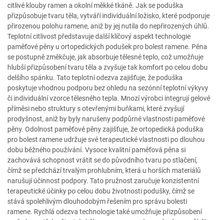
citlivé klouby ramen a okolní měkké tkáně. Jak se poduška
přizpůsobuje tvaru těla, vytváří individuální ložisko, které podporuje
přirozenou polohu ramene, aniž by jej nutila do nepřirozených úhlů.
Teplotní citlivost představuje další klíčový aspekt technologie
paměťové pěny u ortopedických podušek pro bolest ramene. Pěna
se postupně změkčuje, jak absorbuje tělesné teplo, což umožňuje
hlubší přizpůsobení tvaru těla a zvyšuje tak komfort po celou dobu
delšího spánku. Tato teplotní odezva zajišťuje, že poduška
poskytuje vhodnou podporu bez ohledu na sezónní teplotní výkyvy
či individuální vzorce tělesného tepla. Mnozí výrobci integrují gelové
příměsi nebo struktury s otevřenými buňkami, které zvyšují
prodyšnost, aniž by byly narušeny podpůrné vlastnosti paměťové
pěny. Odolnost paměťové pěny zajišťuje, že ortopedická poduška
pro bolest ramene udržuje své terapeutické vlastnosti po dlouhou
dobu běžného používání. Vysoce kvalitní paměťová pěna si
zachovává schopnost vrátit se do původního tvaru po stlačení,
čímž se předchází trvalým prohlubním, která u horších materiálů
narušují účinnost podpory. Tato pružnost zaručuje konzistentní
terapeutické účinky po celou dobu životnosti podušky, čímž se
stává spolehlivým dlouhodobým řešením pro správu bolesti
ramene. Rychlá odezva technologie také umožňuje přizpůsobení