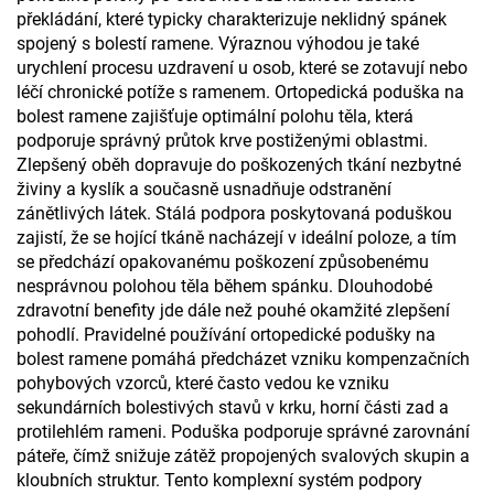
překládání, které typicky charakterizuje neklidný spánek
spojený s bolestí ramene. Výraznou výhodou je také
urychlení procesu uzdravení u osob, které se zotavují nebo
léčí chronické potíže s ramenem. Ortopedická poduška na
bolest ramene zajišťuje optimální polohu těla, která
podporuje správný průtok krve postiženými oblastmi.
Zlepšený oběh dopravuje do poškozených tkání nezbytné
živiny a kyslík a současně usnadňuje odstranění
zánětlivých látek. Stálá podpora poskytovaná poduškou
zajistí, že se hojící tkáně nacházejí v ideální poloze, a tím
se předchází opakovanému poškození způsobenému
nesprávnou polohou těla během spánku. Dlouhodobé
zdravotní benefity jde dále než pouhé okamžité zlepšení
pohodlí. Pravidelné používání ortopedické podušky na
bolest ramene pomáhá předcházet vzniku kompenzačních
pohybových vzorců, které často vedou ke vzniku
sekundárních bolestivých stavů v krku, horní části zad a
protilehlém rameni. Poduška podporuje správné zarovnání
páteře, čímž snižuje zátěž propojených svalových skupin a
kloubních struktur. Tento komplexní systém podpory