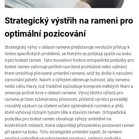
Strategický výstřih na rameni pro
optimální pozicování
Strategický výřez v oblasti ramene představuje revoluční přístup k
řešení specifických problémů, se kterými se potýkají spáče na boku
trpící bolestí ramen. Tato inovativní funkce ortopedické podušky pro
bolest ramen zahrnuje pečlivě navržené prohlubně nebo vybrání,
které umožňují přirozené umístění ramene, aniž by došlo k narušení
zarovnání páteře. Návrh s výřezem eliminuje nutnost, aby rameno
neslo váhu hlavy, což tradičně způsobuje kompresi měkkých tkání a
omezuje průtok krve v oblasti ramene. Vývoj těchto výřezů pro
ramena je řízen inženýrskou přesností, přičemž výrobci provádějí
rozsáhlý výzkum za účelem určení optimálních rozměrů a úhlů,
které vyhovují různým typům těla a stavům ramen. Ortopedická
poduška pro bolest ramen obsahuje výřezy umístěné na
konkrétních místech, která odpovídají přirozenému postavení ramen
při spaní na boku. Toto strategické umístění zajistí, že rameno
spočívá pohodlně ve vyhrazeném prostoru, zatímco poduška