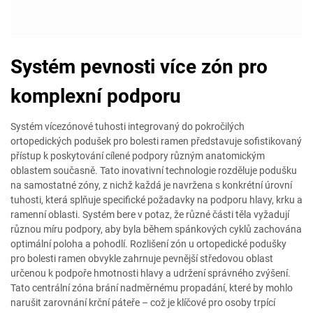
Systém pevnosti více zón pro
komplexní podporu
Systém vícezónové tuhosti integrovaný do pokročilých
ortopedických podušek pro bolesti ramen představuje sofistikovaný
přístup k poskytování cílené podpory různým anatomickým
oblastem současně. Tato inovativní technologie rozděluje podušku
na samostatné zóny, z nichž každá je navržena s konkrétní úrovní
tuhosti, která splňuje specifické požadavky na podporu hlavy, krku a
ramenní oblasti. Systém bere v potaz, že různé části těla vyžadují
různou míru podpory, aby byla během spánkových cyklů zachována
optimální poloha a pohodlí. Rozlišení zón u ortopedické podušky
pro bolesti ramen obvykle zahrnuje pevnější středovou oblast
určenou k podpoře hmotnosti hlavy a udržení správného zvýšení.
Tato centrální zóna brání nadměrnému propadání, které by mohlo
narušit zarovnání krční páteře – což je klíčové pro osoby trpící