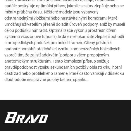
nadále poskytuje optimální přínos, jakmile se stav zlepšuje nebo se
mění v průběhu času. Některé modely jsou vybaveny
odstranitelnými vložkami nebo nastavitelnými komorami, které
umožňují uživatelům přesně doladit úroveň podpory, aniž by museli
celou podušku nahradit. Optimalizace výkonu prostřednictvím
systému vícezónové tuhosti jde dále než okamžité zlepšení pohodlí
u ortopedických podušek pro bolesti ramen. Cílený přístup k
podpoře pomáhá předcházet vzniku kompenzačních bolestivých
vzorců tím, že zajistí adekvátní podporu všem propojeným
anatomickým strukturám. Tento komplexní přístup snižuje
pravděpodobnost vzniku sekundárních potíží v oblasti krku, horní
části zad nebo protilehlého ramene, které často vznikají v důsledku
dlouhodobé nesprávné polohy během spánku.