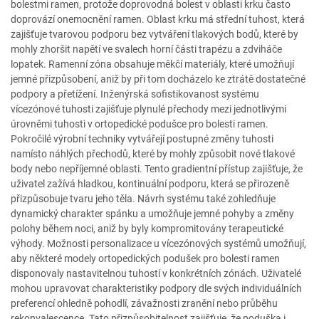
bolestmi ramen, protože doprovodná bolest v oblasti krku často
doprovází onemocnění ramen. Oblast krku má střední tuhost, která
zajišťuje tvarovou podporu bez vytváření tlakových bodů, které by
mohly zhoršit napětí ve svalech horní části trapézu a zdviháče
lopatek. Ramenní zóna obsahuje měkčí materiály, které umožňují
jemné přizpůsobení, aniž by při tom docházelo ke ztrátě dostatečné
podpory a přetížení. Inženýrská sofistikovanost systému
vícezónové tuhosti zajišťuje plynulé přechody mezi jednotlivými
úrovněmi tuhosti v ortopedické podušce pro bolesti ramen.
Pokročilé výrobní techniky vytvářejí postupné změny tuhosti
namísto náhlých přechodů, které by mohly způsobit nové tlakové
body nebo nepříjemné oblasti. Tento gradientní přístup zajišťuje, že
uživatel zažívá hladkou, kontinuální podporu, která se přirozeně
přizpůsobuje tvaru jeho těla. Návrh systému také zohledňuje
dynamický charakter spánku a umožňuje jemné pohyby a změny
polohy během noci, aniž by byly kompromitovány terapeutické
výhody. Možnosti personalizace u vícezónových systémů umožňují,
aby některé modely ortopedických podušek pro bolesti ramen
disponovaly nastavitelnou tuhostí v konkrétních zónách. Uživatelé
mohou upravovat charakteristiky podpory dle svých individuálních
preferencí ohledně pohodlí, závažnosti zranění nebo průběhu
rekonvalescence. Tato přizpůsobitelnost zajišťuje, že poduška i