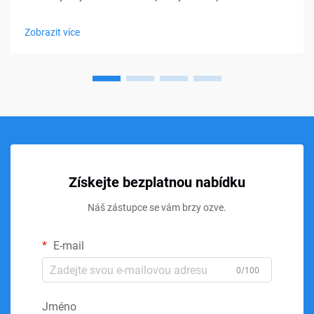
matracích, polštářích, pol cushionsech a sedacích
produktech, přesto mnoho kupujících stále pociťuje nejistotu
Zobrazit více
při výběru správného typu. Hustota a tvrdost jsou často...
Získejte bezplatnou nabídku
Náš zástupce se vám brzy ozve.
E-mail
0/100
Jméno