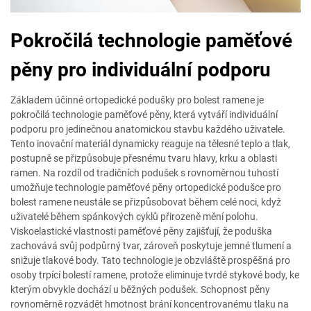
Pokročilá technologie paměťové
pěny pro individuální podporu
Základem účinné ortopedické podušky pro bolest ramene je
pokročilá technologie paměťové pěny, která vytváří individuální
podporu pro jedinečnou anatomickou stavbu každého uživatele.
Tento inovační materiál dynamicky reaguje na tělesné teplo a tlak,
postupně se přizpůsobuje přesnému tvaru hlavy, krku a oblasti
ramen. Na rozdíl od tradičních podušek s rovnoměrnou tuhostí
umožňuje technologie paměťové pěny ortopedické podušce pro
bolest ramene neustále se přizpůsobovat během celé noci, když
uživatelé během spánkových cyklů přirozeně mění polohu.
Viskoelastické vlastnosti paměťové pěny zajišťují, že poduška
zachovává svůj podpůrný tvar, zároveň poskytuje jemné tlumení a
snižuje tlakové body. Tato technologie je obzvláště prospěšná pro
osoby trpící bolestí ramene, protože eliminuje tvrdé stykové body, ke
kterým obvykle dochází u běžných podušek. Schopnost pěny
rovnoměrně rozvádět hmotnost brání koncentrovanému tlaku na