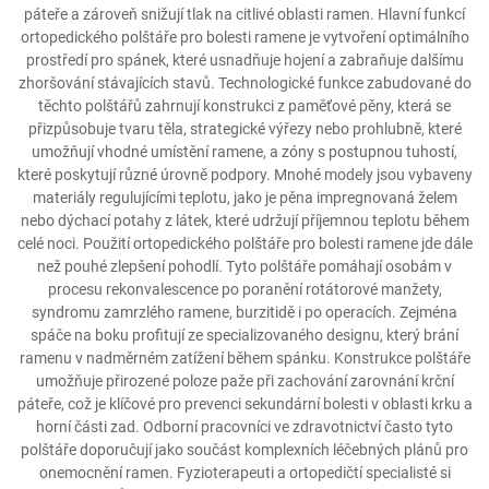
páteře a zároveň snižují tlak na citlivé oblasti ramen. Hlavní funkcí
ortopedického polštáře pro bolesti ramene je vytvoření optimálního
prostředí pro spánek, které usnadňuje hojení a zabraňuje dalšímu
zhoršování stávajících stavů. Technologické funkce zabudované do
těchto polštářů zahrnují konstrukci z paměťové pěny, která se
přizpůsobuje tvaru těla, strategické výřezy nebo prohlubně, které
umožňují vhodné umístění ramene, a zóny s postupnou tuhostí,
které poskytují různé úrovně podpory. Mnohé modely jsou vybaveny
materiály regulujícími teplotu, jako je pěna impregnovaná želem
nebo dýchací potahy z látek, které udržují příjemnou teplotu během
celé noci. Použití ortopedického polštáře pro bolesti ramene jde dále
než pouhé zlepšení pohodlí. Tyto polštáře pomáhají osobám v
procesu rekonvalescence po poranění rotátorové manžety,
syndromu zamrzlého ramene, burzitidě i po operacích. Zejména
spáče na boku profitují ze specializovaného designu, který brání
ramenu v nadměrném zatížení během spánku. Konstrukce polštáře
umožňuje přirozené poloze paže při zachování zarovnání krční
páteře, což je klíčové pro prevenci sekundární bolesti v oblasti krku a
horní části zad. Odborní pracovníci ve zdravotnictví často tyto
polštáře doporučují jako součást komplexních léčebných plánů pro
onemocnění ramen. Fyzioterapeuti a ortopedičtí specialisté si