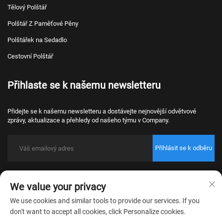
Tělový Polštář
Polštář Z Paměťové Pěny
Polštářek na Sedadlo
Cestovní Polštář
Přihlaste se k našemu newsletteru
Přidejte se k našemu newsletteru a dostávejte nejnovější odvětvové
zprávy, aktualizace a přehledy od našeho týmu v Company.
Přihlásit se k odběru
Copyright © 2026 Nantong Bulawo Home Textile Co., Ltd. Beijing Všechna
We value your privacy
práva vyhrazena.
Zásady ochrany osobních údajů
We use cookies and similar tools to provide our services. If you
don't want to accept all cookies, click Personalize cookies.