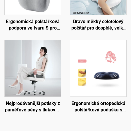
Ergonomická polštářková
Bravo měkký celotělový
podpora ve tvaru S pro
polštář pro dospělé, velký
dolní páteř, podložka na
vložený polštář pro spáče
židli do kanceláře,
na boku, těhotenský
podložka B7
polštář, tělový polštář BP-2
Nejprodávanější potisky z
Ergonomická ortopedická
paměťové pěny s tlakovou
polštářková poduška s
nápravou, ortopedické
úlevou od tlaku pro
ergonomické sedací
kancelářskou židli S4
polštářky, sedací podložka