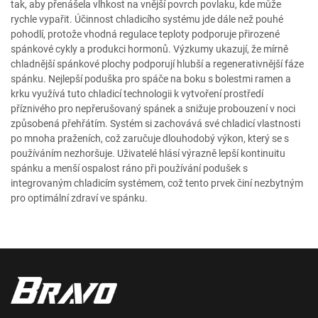
tak, aby přenášela vlhkost na vnější povrch povlaku, kde může
rychle vypařit. Účinnost chladicího systému jde dále než pouhé
pohodlí, protože vhodná regulace teploty podporuje přirozené
spánkové cykly a produkci hormonů. Výzkumy ukazují, že mírně
chladnější spánkové plochy podporují hlubší a regenerativnější fáze
spánku. Nejlepší poduška pro spáče na boku s bolestmi ramen a
krku využívá tuto chladicí technologii k vytvoření prostředí
příznivého pro nepřerušovaný spánek a snižuje probouzení v noci
způsobená přehřátím. Systém si zachovává své chladicí vlastnosti
po mnoha praženích, což zaručuje dlouhodobý výkon, který se s
používáním nezhoršuje. Uživatelé hlásí výrazně lepší kontinuitu
spánku a menší ospalost ráno při používání podušek s
integrovaným chladicím systémem, což tento prvek činí nezbytným
pro optimální zdraví ve spánku.