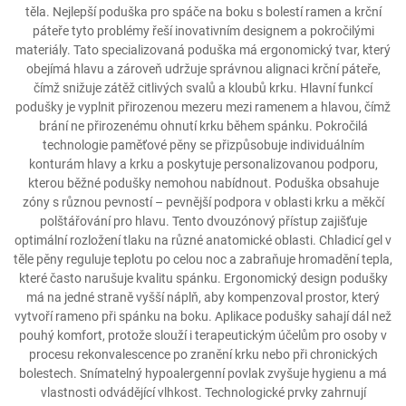
těla. Nejlepší poduška pro spáče na boku s bolestí ramen a krční
páteře tyto problémy řeší inovativním designem a pokročilými
materiály. Tato specializovaná poduška má ergonomický tvar, který
obejímá hlavu a zároveň udržuje správnou alignaci krční páteře,
čímž snižuje zátěž citlivých svalů a kloubů krku. Hlavní funkcí
podušky je vyplnit přirozenou mezeru mezi ramenem a hlavou, čímž
brání ne přirozenému ohnutí krku během spánku. Pokročilá
technologie paměťové pěny se přizpůsobuje individuálním
konturám hlavy a krku a poskytuje personalizovanou podporu,
kterou běžné podušky nemohou nabídnout. Poduška obsahuje
zóny s různou pevností – pevnější podpora v oblasti krku a měkčí
polštářování pro hlavu. Tento dvouzónový přístup zajišťuje
optimální rozložení tlaku na různé anatomické oblasti. Chladicí gel v
těle pěny reguluje teplotu po celou noc a zabraňuje hromadění tepla,
které často narušuje kvalitu spánku. Ergonomický design podušky
má na jedné straně vyšší náplň, aby kompenzoval prostor, který
vytvoří rameno při spánku na boku. Aplikace podušky sahají dál než
pouhý komfort, protože slouží i terapeutickým účelům pro osoby v
procesu rekonvalescence po zranění krku nebo při chronických
bolestech. Snímatelný hypoalergenní povlak zvyšuje hygienu a má
vlastnosti odvádějící vlhkost. Technologické prvky zahrnují