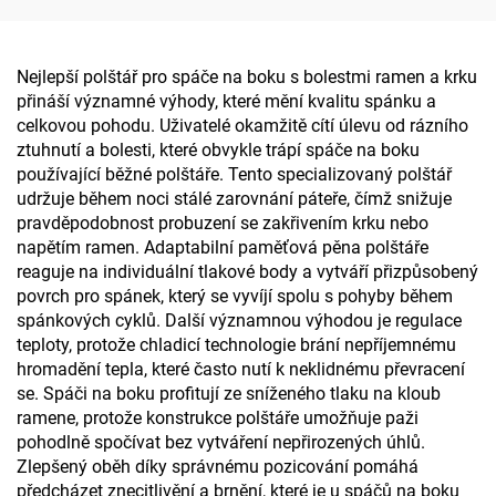
S3
Nejlepší polštář pro spáče na boku s bolestmi ramen a krku
přináší významné výhody, které mění kvalitu spánku a
celkovou pohodu. Uživatelé okamžitě cítí úlevu od rázního
ztuhnutí a bolesti, které obvykle trápí spáče na boku
používající běžné polštáře. Tento specializovaný polštář
udržuje během noci stálé zarovnání páteře, čímž snižuje
pravděpodobnost probuzení se zakřivením krku nebo
napětím ramen. Adaptabilní paměťová pěna polštáře
reaguje na individuální tlakové body a vytváří přizpůsobený
povrch pro spánek, který se vyvíjí spolu s pohyby během
spánkových cyklů. Další významnou výhodou je regulace
teploty, protože chladicí technologie brání nepříjemnému
hromadění tepla, které často nutí k neklidnému převracení
se. Spáči na boku profitují ze sníženého tlaku na kloub
ramene, protože konstrukce polštáře umožňuje paži
pohodlně spočívat bez vytváření nepřirozených úhlů.
Zlepšený oběh díky správnému pozicování pomáhá
předcházet znecitlivění a brnění, které je u spáčů na boku