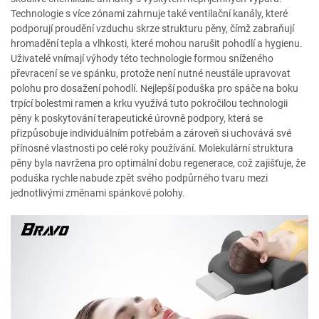
Technologie s více zónami zahrnuje také ventilační kanály, které
podporují proudění vzduchu skrze strukturu pěny, čímž zabraňují
hromadění tepla a vlhkosti, které mohou narušit pohodlí a hygienu.
Uživatelé vnímají výhody této technologie formou sníženého
převracení se ve spánku, protože není nutné neustále upravovat
polohu pro dosažení pohodlí. Nejlepší poduška pro spáče na boku
trpící bolestmi ramen a krku využívá tuto pokročilou technologii
pěny k poskytování terapeutické úrovně podpory, která se
přizpůsobuje individuálním potřebám a zároveň si uchovává své
přínosné vlastnosti po celé roky používání. Molekulární struktura
pěny byla navržena pro optimální dobu regenerace, což zajišťuje, že
poduška rychle nabude zpět svého podpůrného tvaru mezi
jednotlivými změnami spánkové polohy.