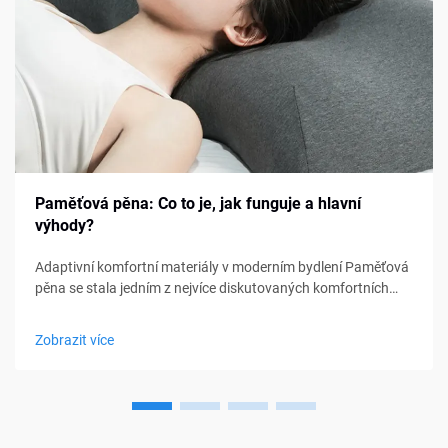
Paměťová pěna: Co to je, jak funguje a hlavní
výhody?
Adaptivní komfortní materiály v moderním bydlení Paměťová
pěna se stala jedním z nejvíce diskutovaných komfortních
materiálů v oblasti ložení, nábytku a osobní podpory. Od
matraců a polštářů po sedací polštářky a lékařské pomůcky,
Zobrazit více
paměťová pěna...