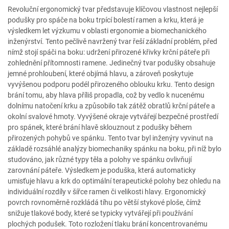
Revoluční ergonomický tvar představuje klíčovou vlastnost nejlepší
podušky pro spáče na boku trpící bolestí ramen a krku, která je
výsledkem let výzkumu v oblasti ergonomie a biomechanického
inženýrství. Tento pečlivě navržený tvar řeší základní problém, před
nímž stojí spáči na boku: udržení přirozené křivky krční páteře při
zohlednění přítomnosti ramene. Jedinečný tvar podušky obsahuje
jemné prohloubení, které objímá hlavu, a zároveň poskytuje
vyvýšenou podporu podél přirozeného oblouku krku. Tento design
brání tomu, aby hlava příliš propadla, což by vedlo k nucenému
dolnímu natočení krku a způsobilo tak zátěž obratlů krční páteře a
okolní svalové hmoty. Vyvýšené okraje vytvářejí bezpečné prostředí
pro spánek, které brání hlavě sklouznout z podušky během
přirozených pohybů ve spánku. Tento tvar byl inženýry vyvinut na
základě rozsáhlé analýzy biomechaniky spánku na boku, při níž bylo
studováno, jak různé typy těla a polohy ve spánku ovlivňují
zarovnání páteře. Výsledkem je poduška, která automaticky
umisťuje hlavu a krk do optimální terapeutické polohy bez ohledu na
individuální rozdíly v šířce ramen či velikosti hlavy. Ergonomický
povrch rovnoměrně rozkládá tíhu po větší stykové ploše, čímž
snižuje tlakové body, které se typicky vytvářejí při používání
plochých podušek. Toto rozložení tlaku brání koncentrovanému