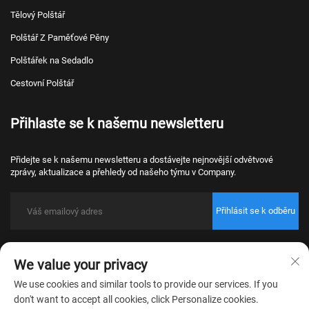
Tělový Polštář
Polštář Z Paměťové Pěny
Polštářek na Sedadlo
Cestovní Polštář
Přihlaste se k našemu newsletteru
Přidejte se k našemu newsletteru a dostávejte nejnovější odvětvové
zprávy, aktualizace a přehledy od našeho týmu v Company.
Přihlásit se k odběru
Copyright © 2026 Nantong Bulawo Home Textile Co., Ltd. Beijing Všechna
We value your privacy
práva vyhrazena.
Zásady ochrany osobních údajů
We use cookies and similar tools to provide our services. If you
don't want to accept all cookies, click Personalize cookies.