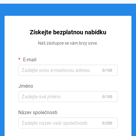
Získejte bezplatnou nabídku
Náš zástupce se vám brzy ozve.
E-mail
0/100
Jméno
0/100
Název společnosti
0/200