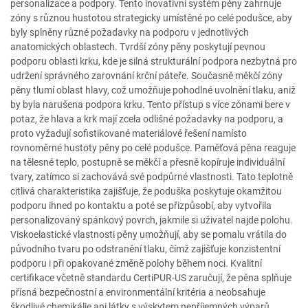
personalizace a podpory. Tento inovativní systém pěny zahrnuje
zóny s různou hustotou strategicky umístěné po celé podušce, aby
byly splněny různé požadavky na podporu v jednotlivých
anatomických oblastech. Tvrdší zóny pěny poskytují pevnou
podporu oblasti krku, kde je silná strukturální podpora nezbytná pro
udržení správného zarovnání krční páteře. Současně měkčí zóny
pěny tlumí oblast hlavy, což umožňuje pohodlné uvolnění tlaku, aniž
by byla narušena podpora krku. Tento přístup s více zónami bere v
potaz, že hlava a krk mají zcela odlišné požadavky na podporu, a
proto vyžadují sofistikované materiálové řešení namísto
rovnoměrné hustoty pěny po celé podušce. Paměťová pěna reaguje
na tělesné teplo, postupně se měkčí a přesně kopíruje individuální
tvary, zatímco si zachovává své podpůrné vlastnosti. Tato teplotně
citlivá charakteristika zajišťuje, že poduška poskytuje okamžitou
podporu ihned po kontaktu a poté se přizpůsobí, aby vytvořila
personalizovaný spánkový povrch, jakmile si uživatel najde polohu.
Viskoelastické vlastnosti pěny umožňují, aby se pomalu vrátila do
původního tvaru po odstranění tlaku, čímž zajišťuje konzistentní
podporu i při opakované změně polohy během noci. Kvalitní
certifikace včetně standardu CertiPUR-US zaručují, že pěna splňuje
přísná bezpečnostní a environmentální kritéria a neobsahuje
škodlivé chemikálie ani látky s výskytem nepříjemných výparů.