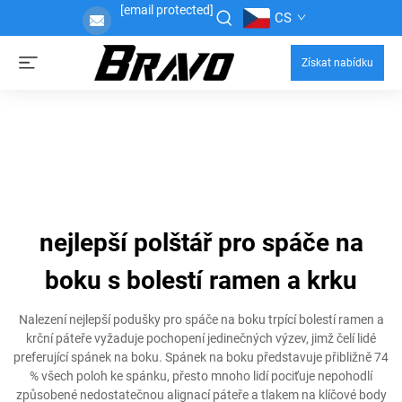
[email protected]
CS
Získat nabídku
nejlepší polštář pro spáče na
boku s bolestí ramen a krku
Nalezení nejlepší podušky pro spáče na boku trpící bolestí ramen a
krční páteře vyžaduje pochopení jedinečných výzev, jimž čelí lidé
preferující spánek na boku. Spánek na boku představuje přibližně 74
% všech poloh ke spánku, přesto mnoho lidí pociťuje nepohodlí
způsobené nedostatečnou alignací páteře a tlakem na klíčové body