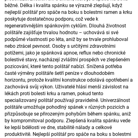
běžné. Délka i kvalita spánku se výrazně zlepšují, když
nejlepší polštář pro spáče na boku s bolestmi ramen a krku
poskytuje dostatečnou podporu, což vede k
regenerativnějším spánkovým cyklům. Dlouhá životnost
polštáře zajišťuje trvalou hodnotu – uchovává si své
podpůrné vlastnosti po léta, aniž by se trvale prohluboval
nebo ztrácel pevnost. Osoby s určitými zdravotními
potížemi, jako je spánková apnoe, reflux nebo chronické
bolestivé stavy, nacházejí zvláštní prospěch ve zlepšeném
pozicování, které tento polštář nabízí. Snížená potřeba
časté výměny polštáře šetří peníze v dlouhodobém
horizontu, protože kvalitní konstrukce odolává opotřebení a
zachovává svůj výkon. Uživatelé hlásí menší závislost na
lékách proti bolesti krku a ramen, pokud tento
specializovaný polštář používají pravidelně. Univerzálnost
polštáře umožňuje pohodlný spánek v různých pozicích a
přizpůsobuje se přirozeným pohybům během spánku, aniž
by kompromitoval podporu. Zlepšená kvalita spánku vede
ke lepší bdělosti ve dne, stabilitě nálady a celkové
produktivitě. Nejlepší polštář pro spáče na boku s bolestmi