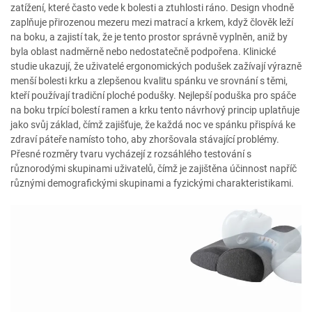
zatížení, které často vede k bolesti a ztuhlosti ráno. Design vhodně
zaplňuje přirozenou mezeru mezi matrací a krkem, když člověk leží
na boku, a zajistí tak, že je tento prostor správně vyplněn, aniž by
byla oblast nadměrně nebo nedostatečně podpořena. Klinické
studie ukazují, že uživatelé ergonomických podušek zažívají výrazně
menší bolesti krku a zlepšenou kvalitu spánku ve srovnání s těmi,
kteří používají tradiční ploché podušky. Nejlepší poduška pro spáče
na boku trpící bolestí ramen a krku tento návrhový princip uplatňuje
jako svůj základ, čímž zajišťuje, že každá noc ve spánku přispívá ke
zdraví páteře namísto toho, aby zhoršovala stávající problémy.
Přesné rozměry tvaru vycházejí z rozsáhlého testování s
různorodými skupinami uživatelů, čímž je zajištěna účinnost napříč
různými demografickými skupinami a fyzickými charakteristikami.