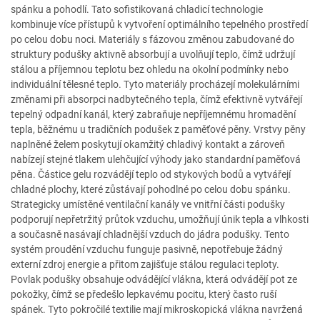
spánku a pohodlí. Tato sofistikovaná chladicí technologie
kombinuje více přístupů k vytvoření optimálního tepelného prostředí
po celou dobu noci. Materiály s fázovou změnou zabudované do
struktury podušky aktivně absorbují a uvolňují teplo, čímž udržují
stálou a příjemnou teplotu bez ohledu na okolní podmínky nebo
individuální tělesné teplo. Tyto materiály procházejí molekulárními
změnami při absorpci nadbytečného tepla, čímž efektivně vytvářejí
tepelný odpadní kanál, který zabraňuje nepříjemnému hromadění
tepla, běžnému u tradičních podušek z paměťové pěny. Vrstvy pěny
naplněné želem poskytují okamžitý chladivý kontakt a zároveň
nabízejí stejné tlakem ulehčující výhody jako standardní paměťová
pěna. Částice gelu rozvádějí teplo od stykových bodů a vytvářejí
chladné plochy, které zůstávají pohodlné po celou dobu spánku.
Strategicky umístěné ventilační kanály ve vnitřní části podušky
podporují nepřetržitý průtok vzduchu, umožňují únik tepla a vlhkosti
a současně nasávají chladnější vzduch do jádra podušky. Tento
systém proudění vzduchu funguje pasivně, nepotřebuje žádný
externí zdroj energie a přitom zajišťuje stálou regulaci teploty.
Povlak podušky obsahuje odvádějící vlákna, která odvádějí pot ze
pokožky, čímž se předešlo lepkavému pocitu, který často ruší
spánek. Tyto pokročilé textilie mají mikroskopická vlákna navržená