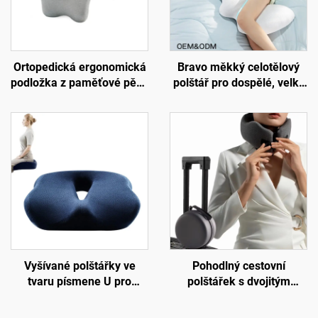
Ortopedická ergonomická
Bravo měkký celotělový
podložka z paměťové pěny
polštář pro dospělé, velký
pro bederní páteř, pletená
vložený polštář pro spáče
polštářková podložka do
na boku, těhotenský
kanceláře a auta,
polštář, tělový polštář BP-2
podložka B2
Vyšívané polštářky ve
Pohodlný cestovní
tvaru písmene U pro
polštářek s dvojitým
kancelář, sedací polštář z
jádrem z paměťové pěny
paměťové pěny pro
do letadla, podpora krku