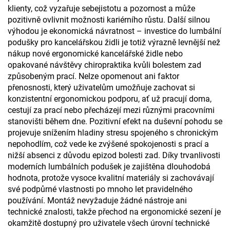
klienty, což vyzařuje sebejistotu a pozornost a může
pozitivně ovlivnit možnosti kariérního růstu. Další silnou
výhodou je ekonomická návratnost – investice do lumbální
podušky pro kancelářskou židli je totiž výrazně levnější než
nákup nové ergonomické kancelářské židle nebo
opakované návštěvy chiropraktika kvůli bolestem zad
způsobeným prací. Nelze opomenout ani faktor
přenosnosti, který uživatelům umožňuje zachovat si
konzistentní ergonomickou podporu, ať už pracují doma,
cestují za prací nebo přecházejí mezi různými pracovními
stanovišti během dne. Pozitivní efekt na duševní pohodu se
projevuje snížením hladiny stresu spojeného s chronickým
nepohodlím, což vede ke zvýšené spokojenosti s prací a
nižší absenci z důvodu epizod bolesti zad. Díky trvanlivosti
moderních lumbálních podušek je zajištěna dlouhodobá
hodnota, protože vysoce kvalitní materiály si zachovávají
své podpůrné vlastnosti po mnoho let pravidelného
používání. Montáž nevyžaduje žádné nástroje ani
technické znalosti, takže přechod na ergonomické sezení je
okamžitě dostupný pro uživatele všech úrovní technické