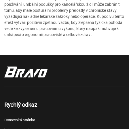
používání lumbální podušky pro kancelářskou židli může zabránit
tomu, aby malé posturální problémy přerostly v chronické stavy
vyžadující nákladné lékařské zákroky nebo operace. Kupodivu tento
efekt vytváří pozitivní zpětnou vazbu, kdy zlepšená fyzická pohoda
vede ke zvýšenému pracovnímu výkonu, který naopak motivuje k
další péči o ergonomii pracoviště a celkové zdraví.
Rychlý odkaz
Domovská stránka