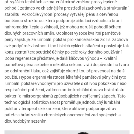
při vyšších teplotách se materiál mírně změkne pro vylepšené
pohodlí, zatímco ve chladnějším prostředí si zachovává strukturální
stabilitu. Pokročilé výrobní procesy vytvářejí pěnu s otevřenou
buněčnou strukturou, která podporuje cirkulaci vzduchu a brání
nahromadění tepla a vlhkosti, jež mohou narušit pohodlí během
dlouhých pracovních směn. Odolnost vysoce kvalitní paměťové
pěny zajišťuje, že lumbální polštář pro kancelářskou židli si zachová
své podpůrné vlastnosti i po tisících cyklech stlačení a poskytuje tak
konzistentní terapeutické účinky po celé roky denního používání.
Doba regenerace představuje další klíčovou výhodu – kvalitní
paměťová pěna se během několika sekund vrátí do původního tvaru
po odstranění tlaku, což zajišťuje okamžitou připravenost na další
použití. Hypoalergenní vlastnosti lékařské paměťové pěny činí tyto
lumbální polštáře vhodnými pro uživatele s citlivou pokožkou nebo
respiračními potížemi, zatímco antimikrobiální úprava brání růstu
bakterií a mikroorganismů způsobujících nepříjemný zápach. Tato
technologická sofistikovanost proměňuje jednoduchý lumbální
polštář v terapeutické zařízení, které aktivně podporuje zdraví
páteře a brání vzniku chronických onemocnění zad spojených s
dlouhodobým sezením.