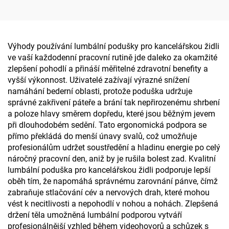
kopytní kost
pro spánek, polštářek na
krk
Výhody používání lumbální podušky pro kancelářskou židli
ve vaší každodenní pracovní rutině jde daleko za okamžité
zlepšení pohodlí a přináší měřitelné zdravotní benefity a
vyšší výkonnost. Uživatelé zažívají výrazné snížení
namáhání bederní oblasti, protože poduška udržuje
správné zakřivení páteře a brání tak nepřirozenému shrbení
a poloze hlavy směrem dopředu, které jsou běžným jevem
při dlouhodobém sedění. Tato ergonomická podpora se
přímo překládá do menší únavy svalů, což umožňuje
profesionálům udržet soustředění a hladinu energie po celý
náročný pracovní den, aniž by je rušila bolest zad. Kvalitní
lumbální poduška pro kancelářskou židli podporuje lepší
oběh tím, že napomáhá správnému zarovnání pánve, čímž
zabraňuje stlačování cév a nervových drah, které mohou
vést k necitlivosti a nepohodlí v nohou a nohách. Zlepšená
držení těla umožněná lumbální podporou vytváří
profesionálnější vzhled během videohovorů a schůzek s