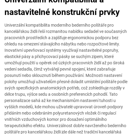
nastavitelné konstrukční prvky
Univerzální kompatibilita moderního bederního polštáře pro
kancelářskou židli řeší rozmanitou nabídku sedadel ve současných
pracovních prostředích a zajišťuje ergonomickou podporu bez
ohledu na omezení stávajícího nábytku nebo rozpočtové limity.
Inovativní upevňovací systémy využívají nastavitelné popruhy,
elastické pásy a přichycovací pásky se suchým zipem, které
umožňují použití u opěrek od úzkých pracovních židlí až po široká
vedení sedadla, čímž vytvářejí pevné spojení, které zabraňuje
posunutí nebo sklouznutí během používání. Možnosti nastavení
polohy umožňují uživatelům přesně doladit umístění polštáře podle
svých specifických anatomických potřeb, což zohledňuje rozdíly v
délce trupu, výšce sedu a osobních preferencích pohodlí. Tato
personalizace sahá až ke mechanismům nastavení tuhosti u
vyšších modelů, kde mohou uživatelé upravovat úroveň podpory
přidáním nebo odebráním polyuretanových vložek či regulací
vnitřních vzduchových komor pro dosažení optimálního
terapeutického efektu. Univerzálnost dobře navrženého bederního
polštáře pro kancelářskou židli jde dále než tradiční kancelářská