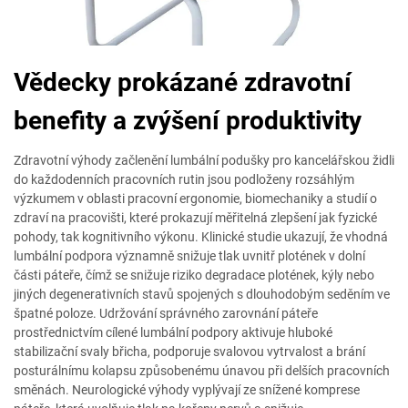
Vědecky prokázané zdravotní
benefity a zvýšení produktivity
Zdravotní výhody začlenění lumbální podušky pro kancelářskou židli
do každodenních pracovních rutin jsou podloženy rozsáhlým
výzkumem v oblasti pracovní ergonomie, biomechaniky a studií o
zdraví na pracovišti, které prokazují měřitelná zlepšení jak fyzické
pohody, tak kognitivního výkonu. Klinické studie ukazují, že vhodná
lumbální podpora významně snižuje tlak uvnitř plotének v dolní
části páteře, čímž se snižuje riziko degradace plotének, kýly nebo
jiných degenerativních stavů spojených s dlouhodobým seděním ve
špatné poloze. Udržování správného zarovnání páteře
prostřednictvím cílené lumbální podpory aktivuje hluboké
stabilizační svaly břicha, podporuje svalovou vytrvalost a brání
posturálnímu kolapsu způsobenému únavou při delších pracovních
směnách. Neurologické výhody vyplývají ze snížené komprese