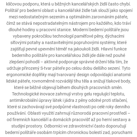
klíčovou podporu, která u běžných kancelářských židlí často chybí.
Polštář pro bederní oblast u kancelářské židle tak slouží jako spojení
mezi nedostatečným sezením a optimálním zarovnáním páteře,
čímž se stává nepostradatelným nástrojem pro každého, kdo tráví
dlouhé hodiny u pracovní stanice. Moderní bederní polštáře jsou
vybaveny pokročilou technologií paměťové pěny, dýchacími
síťovými potahy a nastavitelnými popruhovými systémy, které
zajišťují pevné upevnění téměř na jakoukoli židli. Hlavní funkce
bederního polštáře pro kancelářskou židli jde dále než pouhé
zlepšení pohodlí – aktivně podporuje správné držení těla tím, že
udržuje přirozený S-tvar páteře po celou dobu delšího sezení. Tyto
ergonomické doplňky mají tvarovaný design odpovídající anatomii
lidské páteře, rovnoměrně rozvádějí tíhu těla a snižují tlakové body,
které se běžně objevují během dlouhých pracovních směn.
Technologické inovace zahrnují vrstvy gelu regulující teplotu,
antimikrobiální úpravy látek i jádra z pěny odolné proti stlačení,
které si zachovávají své podpůrné vlastnosti po celé roky denního
používání. Oblasti využití zahrnují různorodá pracovní prostředí –
od firemních kanceláří a domácích pracovišť až po herní sestavy a
studijní prostory. Odborníci ve zdravotnictví často doporučují
bederní polštáře osobám trpícím chronickou bolestí zad, poruchami