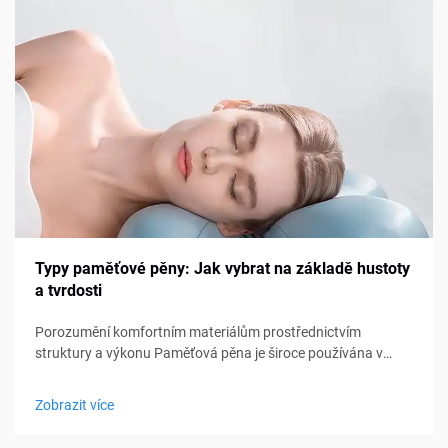
Typy paměťové pěny: Jak vybrat na základě hustoty
a tvrdosti
Porozumění komfortním materiálům prostřednictvím
struktury a výkonu Paměťová pěna je široce používána v
matracích, polštářích, pol cushionsech a sedacích
produktech, přesto mnoho kupujících stále pociťuje nejistotu
Zobrazit více
při výběru správného typu. Hustota a tvrdost jsou často...