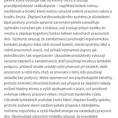
páteře, která uvolňuje tlak na kořeny nervů a snižuje
pravděpodobnost radikulopatie – například bolesti nohou,
necitlivosti a brnění, které mohou výrazně ovlivnit pracovní výkon a
kvalitu života. Zlepšení kardiovaskulárního systému je důsledkem
lepší postury, protože správné zarovnání páteře usnadňuje
optimální roztažení plic a bránice, což zvyšuje přísun kyslíku do
mozku a zlepšuje kognitivní funkce během náročných pracovních
dnů. Výzkumy ukazují, že zaměstnanci používající ergonomickou
lumbální podporu hlásí nižší úroveň bolesti, menší spotřebu léků a
méně pracovních úrazů, což přináší významné úspory jak
jednotlivcům, tak organizacím. Ukazatele produktivity vykazují
výrazné zlepšení u zaměstnanců, kteří používají vhodnou lumbální
podporu, přičemž studie uvádějí vyšší přesnost při úkolech, delší
pozornost a nižší míru chyb ve srovnání s těmi, kdo používají
sedadla bez podpory. Nelze opomenout ani psychologické benefity,
protože zmírnění chronické bolesti zad přispívá ke zlepšení nálady,
snížení hladiny stresu a vyšší spokojenosti s prací, což pozitivně
ovlivňuje celkový pracovní výkon i možnosti kariérního růstu.
Uživatelé lumbálních podušek často hlásí i zlepšení kvality spánku,
protože snížené denní zatížení páteře přispívá k klidnějšímu
nočnímu odpočinku a vyšší hladině energie na následující pracovní
dny. Dlouhodobé zdravotní výsledky ukazují, že pravidelné