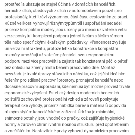
prostředí a ukazuje se stejně účinná v domácích kancelářích,
herních židlích, obědových židlích i v automobilovém použití pro
profesionály, kteří tráví významnou část času cestováním za prací.
Různé velikosti vyhovují různým typům těl i uspořádání sedadel,
přičemž kompaktní modely jsou určeny pro menší uživatele a větší
verze poskytují komplexní podporu jednotlivcům s širším rámem
těla nebo specifickými lékařskými požadavky. Přenosnost zvyšuje
univerzální atraktivitu, protože lehká konstrukce a kompaktní
rozměry umožňují uživatelům přenášet svou ergonomickou
podporu mezi více pracovišti a zajistit tak konzistentní péči o páteř
bez ohledu na změny místa během pracovního dne. Montáž
nevyžaduje trvalé úpravy stávajícího nábytku, což jej činí ideálním
řešením pro sdílené pracovní prostory, pronajaté kanceláře nebo
dočasné pracovní uspořádání, kde nemusí být možné provést trvalé
ergonomické vylepšení. Estetický design moderních bederních
polštářů zachovává profesionální vzhled a zároveň poskytuje
terapeutické výhody, přičemž nabídka barev a materiálů odpovídá
různým stylům kancelářského zařízení. Údržba je minimální,
snímocné potahy jsou vhodné do pračky, což zajišťuje hygienické
normy a zároveň chrání vnitřní nosnou strukturu před opotřebením
a znečištěním. Nastavitelné prvky vyhovují dynamickým pracovním