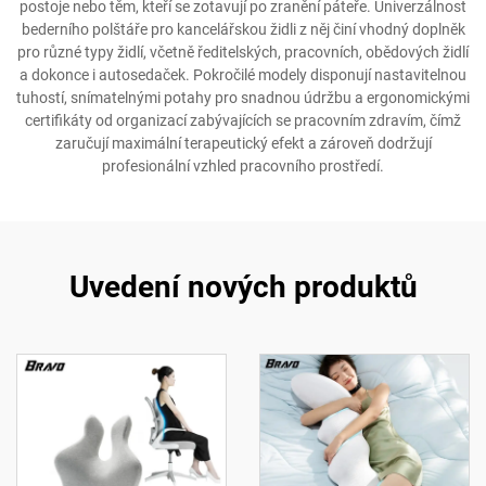
postoje nebo těm, kteří se zotavují po zranění páteře. Univerzálnost
bederního polštáře pro kancelářskou židli z něj činí vhodný doplněk
pro různé typy židlí, včetně ředitelských, pracovních, obědových židlí
a dokonce i autosedaček. Pokročilé modely disponují nastavitelnou
tuhostí, snímatelnými potahy pro snadnou údržbu a ergonomickými
certifikáty od organizací zabývajících se pracovním zdravím, čímž
zaručují maximální terapeutický efekt a zároveň dodržují
profesionální vzhled pracovního prostředí.
Uvedení nových produktů