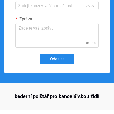
0/200
Zpráva
0/1000
Odeslat
bederní polštář pro kancelářskou židli