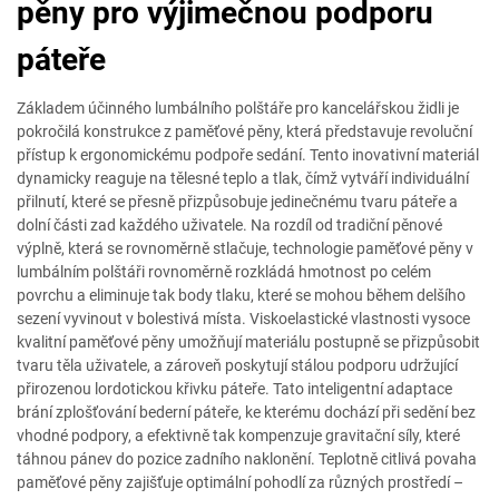
pěny pro výjimečnou podporu
páteře
Základem účinného lumbálního polštáře pro kancelářskou židli je
pokročilá konstrukce z paměťové pěny, která představuje revoluční
přístup k ergonomickému podpoře sedání. Tento inovativní materiál
dynamicky reaguje na tělesné teplo a tlak, čímž vytváří individuální
přilnutí, které se přesně přizpůsobuje jedinečnému tvaru páteře a
dolní části zad každého uživatele. Na rozdíl od tradiční pěnové
výplně, která se rovnoměrně stlačuje, technologie paměťové pěny v
lumbálním polštáři rovnoměrně rozkládá hmotnost po celém
povrchu a eliminuje tak body tlaku, které se mohou během delšího
sezení vyvinout v bolestivá místa. Viskoelastické vlastnosti vysoce
kvalitní paměťové pěny umožňují materiálu postupně se přizpůsobit
tvaru těla uživatele, a zároveň poskytují stálou podporu udržující
přirozenou lordotickou křivku páteře. Tato inteligentní adaptace
brání zplošťování bederní páteře, ke kterému dochází při sedění bez
vhodné podpory, a efektivně tak kompenzuje gravitační síly, které
táhnou pánev do pozice zadního naklonění. Teplotně citlivá povaha
paměťové pěny zajišťuje optimální pohodlí za různých prostředí –