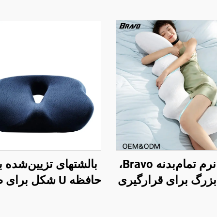
بالش نرم تمام‌بدنه Bravo،
بالشتهای تزیین‌شده ب
زرگ برای قرارگیری
حافظه U شکل برا
حالت خواب جانبی،
دفتر کار با فوم حافظه
بارداری، بالش بدن
ناحیه کچل