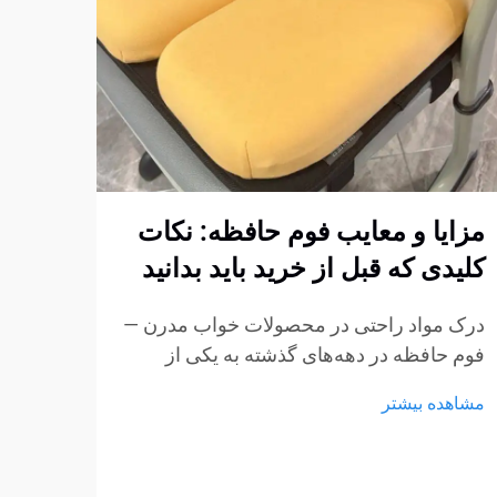
مزایا و معایب فوم حافظه: نکات
چگون
کلیدی که قبل از خرید باید بدانید
فوم 
استا
درک مواد راحتی در محصولات خواب مدرن —
کنیم
فوم حافظه در دهه‌های گذشته به یکی از
پربحث‌ترین مواد در تشک‌ها، بالش‌ها و
ایجاد
مشاهده بیشتر
محصولات نشیمن تبدیل شده است.
مبتنی
ویژگی‌های منحصر به فرد آن در کاهش فشار
استار
و انطباق با بدنه باعث شده است...
مشاهد
مبلما