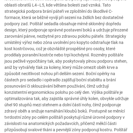
oblasti obratlů L4–L5, kde většina bolesti zad vzniká. Tato
strategická podpora brání páteři ve zploštění do škodlivé C-
formace, která se běžně vyvíjí při sezení na židlích bez dostatečné
podpory zad. Polštář sedadla obsahuje mírně skloněný dopředu
design, který podporuje správné postavení boků a udržuje přirozené
zarovnání pánve, nezbytné pro zdravou polohu páteře. Strategicky
umístěný výřez nebo zóna uvolnění pro kopyto odstraňuje tlak na
kost kostrčovou, což je obzvláště prospěšné pro osoby, které
prodělaly poranění kostrče nebo trpí kochdynií. Rozměry polštáře
jsou pečlivě vypočítány tak, aby poskytovaly plnou podporu stehen,
aniž by vytvářely tlak za koleny, který může omezit oběh krve a
způsobit necitlivost nohou při delším sezení. Boční opěrky na
částech pro sedadlo i opěradlo zajišťují boční stabilitu a brání
posunování či sklouzávání během používání, čímž udržují
konzistentní ergonomickou polohu po celý den. Výška polštáře je
optimalizována tak, aby zajistila správné úhly kolen, obvykle udržuje
úhel 90 stupňů mezi stehnem a dolní částí nohy, čímž podporuje
zdravý oběh a snižuje namáhání kloubů boků. Postupně se měnící
tvrdostní zóny po celém polštáři poskytují různé úrovně podpory v
závislosti na anatomických požadavcích, přičemž měkčí části
přizpůsobují svalové tkáni a pevnější zóny podporují kostru. Polštář