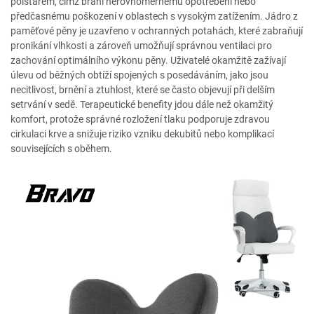
polštářem, čímž brání nerovnoměrnému opotřebení nebo
předčasnému poškození v oblastech s vysokým zatížením. Jádro z
paměťové pěny je uzavřeno v ochranných potahách, které zabraňují
pronikání vlhkosti a zároveň umožňují správnou ventilaci pro
zachování optimálního výkonu pěny. Uživatelé okamžitě zažívají
úlevu od běžných obtíží spojených s posedáváním, jako jsou
necitlivost, brnění a ztuhlost, které se často objevují při delším
setrvání v sedě. Terapeutické benefity jdou dále než okamžitý
komfort, protože správné rozložení tlaku podporuje zdravou
cirkulaci krve a snižuje riziko vzniku dekubitů nebo komplikací
souvisejících s oběhem.