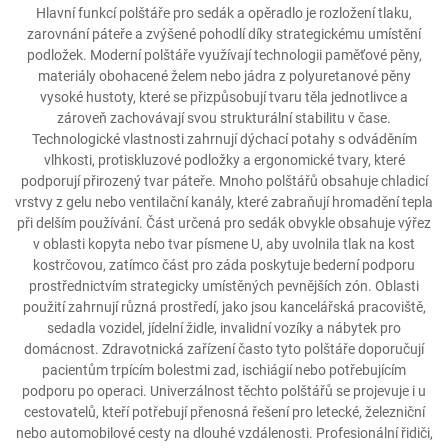
Hlavní funkcí polštáře pro sedák a opěradlo je rozložení tlaku,
zarovnání páteře a zvýšené pohodlí díky strategickému umístění
podložek. Moderní polštáře využívají technologii paměťové pěny,
materiály obohacené želem nebo jádra z polyuretanové pěny
vysoké hustoty, které se přizpůsobují tvaru těla jednotlivce a
zároveň zachovávají svou strukturální stabilitu v čase.
Technologické vlastnosti zahrnují dýchací potahy s odváděním
vlhkosti, protiskluzové podložky a ergonomické tvary, které
podporují přirozený tvar páteře. Mnoho polštářů obsahuje chladicí
vrstvy z gelu nebo ventilační kanály, které zabraňují hromadění tepla
při delším používání. Část určená pro sedák obvykle obsahuje výřez
v oblasti kopyta nebo tvar písmene U, aby uvolnila tlak na kost
kostrčovou, zatímco část pro záda poskytuje bederní podporu
prostřednictvím strategicky umístěných pevnějších zón. Oblasti
použití zahrnují různá prostředí, jako jsou kancelářská pracoviště,
sedadla vozidel, jídelní židle, invalidní vozíky a nábytek pro
domácnost. Zdravotnická zařízení často tyto polštáře doporučují
pacientům trpícím bolestmi zad, ischiágií nebo potřebujícím
podporu po operaci. Univerzálnost těchto polštářů se projevuje i u
cestovatelů, kteří potřebují přenosná řešení pro letecké, železniční
nebo automobilové cesty na dlouhé vzdálenosti. Profesionální řidiči,