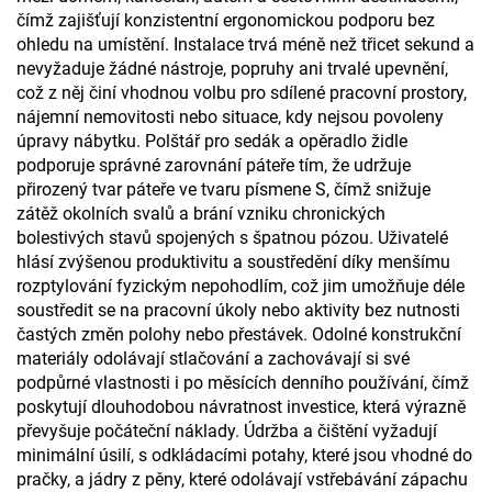
čímž zajišťují konzistentní ergonomickou podporu bez
ohledu na umístění. Instalace trvá méně než třicet sekund a
nevyžaduje žádné nástroje, popruhy ani trvalé upevnění,
což z něj činí vhodnou volbu pro sdílené pracovní prostory,
nájemní nemovitosti nebo situace, kdy nejsou povoleny
úpravy nábytku. Polštář pro sedák a opěradlo židle
podporuje správné zarovnání páteře tím, že udržuje
přirozený tvar páteře ve tvaru písmene S, čímž snižuje
zátěž okolních svalů a brání vzniku chronických
bolestivých stavů spojených s špatnou pózou. Uživatelé
hlásí zvýšenou produktivitu a soustředění díky menšímu
rozptylování fyzickým nepohodlím, což jim umožňuje déle
soustředit se na pracovní úkoly nebo aktivity bez nutnosti
častých změn polohy nebo přestávek. Odolné konstrukční
materiály odolávají stlačování a zachovávají si své
podpůrné vlastnosti i po měsících denního používání, čímž
poskytují dlouhodobou návratnost investice, která výrazně
převyšuje počáteční náklady. Údržba a čištění vyžadují
minimální úsilí, s odkládacími potahy, které jsou vhodné do
pračky, a jádry z pěny, které odolávají vstřebávání zápachu