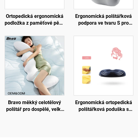
Ortopedická ergonomická
Ergonomická polštářková
podložka z paměťové pěny
podpora ve tvaru S pro
pro bederní páteř, pletená
dolní páteř, podložka na
polštářková podložka do
židli do kanceláře,
kanceláře a auta,
podložka B7
podložka B2
Bravo měkký celotělový
Ergonomická ortopedická
polštář pro dospělé, velký
polštářková poduška s
vložený polštář pro spáče
úlevou od tlaku pro
na boku, těhotenský
kancelářskou židli S4
polštář, tělový polštář BP-2