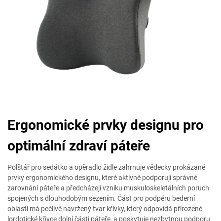
Ergonomické prvky designu pro
optimální zdraví páteře
Polštář pro sedátko a opěradlo židle zahrnuje vědecky prokázané
prvky ergonomického designu, které aktivně podporují správné
zarovnání páteře a předcházejí vzniku muskuloskeletálních poruch
spojených s dlouhodobým sezením. Část pro podpěru bederní
oblasti má pečlivě navržený tvar křivky, který odpovídá přirozené
lordotické křivce dolní části páteře, a poskytuje nezbytnou podporu