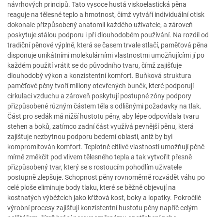
návrhových principů. Tato vysoce hustá viskoelastická pěna
reaguje na tělesné teplo a hmotnost, čímž vytváří individuální otisk
dokonale přizpůsobený anatomii každého uživatele, a zároveň
poskytuje stálou podporu i při dlouhodobém používání. Na rozdíl od
tradiční pěnové výplně, která se časem trvale stlačí, paměťová pěna
disponuje unikátními molekulárními vlastnostmi umožňujícími jí po
každém použití vrátit se do původního tvaru, čímž zajišťuje
dlouhodobý výkon a konzistentní komfort. Buňková struktura
paměťové pěny tvoří miliony otevřených buněk, které podporují
cirkulaci vzduchu a zároveň poskytují postupné zóny podpory
přizpůsobené různým částem těla s odlišnými požadavky na tlak.
Část pro sedák má nižší hustotu pěny, aby lépe odpovídala tvaru
stehen a boků, zatímco zadní část využívá pevnější pěnu, která
zajišťuje nezbytnou podporu bederní oblasti, aniž by byl
kompromitován komfort. Teplotně citlivé vlastnosti umožňují pěně
mírně změkčit pod vlivem tělesného tepla a tak vytvořit přesně
přizpůsobený tvar, který se s rostoucím pohodlím uživatele
postupně zlepšuje. Schopnost pěny rovnoměrně rozvádět váhu po
celé ploše eliminuje body tlaku, které se běžně objevují na
kostnatých výběžcích jako křížová kost, boky a lopatky. Pokročilé
výrobní procesy zajišťují konzistentní hustotu pěny napříč celým