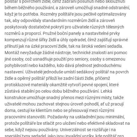
polštář s povrchem židle, čímž zabrání posunutí nebo sklouznutí
během běžného používání, a zároveň umožňují snadné odstranění,
když je to potřeba. Rozměry polštáře jsou pečlivě optimalizovány
tak, aby odpovídaly standardním rozměrům židlí a zároveň
poskytovaly dostatečné pokrytí pro uživatele různých tělesných
rozměrů a proporcí. Pružné boční panely a nastavitelné prvky
kompenzují různé šířky židlí a úhly opěradel, čímž zajišťují správné
přilnutí jak na úzké pracovní židle, tak na široká vedení sedadla.
Montáž nevyžaduje žádné nástroje, technické znalosti ani pomoc
jiné osoby, což usnadňuje použití pro seniory, osoby s omezenou
pohyblivostí nebo každého, kdo dává přednost jednoduchému
nastavení. Uživatelé jednoduše umístí sedákový polštář na povrch
židle a opěrný polštář přiloží ke zadní části židle, přičemž
protiskluzové materiály okamžitě vytvoří pevné spojení, které
zůstává stabilní po celou dobu běžného používání. Lehká
konstrukce umožňuje snadný přenos mezi různými místy, takže
uživatelé mohou zachovat stejnou úroveň pohodlí, ať už pracují
doma, cestují ke klientům nebo se přesouvají mezi různými
pracovními stanovišti. Požadavky na uskladnění jsou minimální,
protože polštáře lze stlačit pro uložení nebo efektivně skladovat na
sebe, když nejsou používány. Univerzálnost se rozšiřuje i na
speciální typy sedadel, jako jsou invalidní vozíky, kde polštář pro