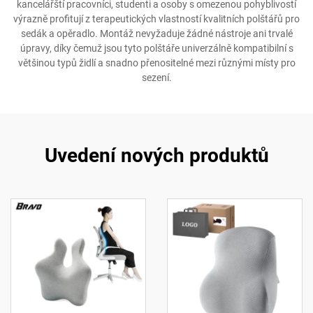
kancelářští pracovníci, studenti a osoby s omezenou pohyblivostí
výrazně profitují z terapeutických vlastností kvalitních polštářů pro
sedák a opěradlo. Montáž nevyžaduje žádné nástroje ani trvalé
úpravy, díky čemuž jsou tyto polštáře univerzálně kompatibilní s
většinou typů židlí a snadno přenositelné mezi různými místy pro
sezení.
Uvedení nových produktů