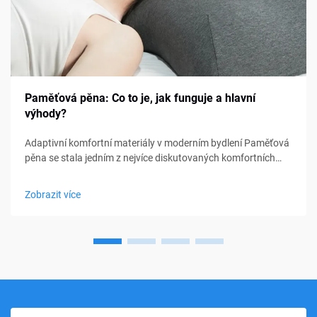
Paměťová pěna: Co to je, jak funguje a hlavní
výhody?
Adaptivní komfortní materiály v moderním bydlení Paměťová
pěna se stala jedním z nejvíce diskutovaných komfortních
materiálů v oblasti ložení, nábytku a osobní podpory. Od
matraců a polštářů po sedací polštářky a lékařské pomůcky,
Zobrazit více
paměťová pěna...