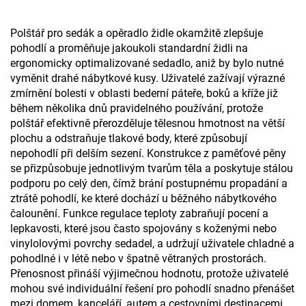
Polštář pro sedák a opěradlo židle okamžitě zlepšuje
pohodlí a proměňuje jakoukoli standardní židli na
ergonomicky optimalizované sedadlo, aniž by bylo nutné
vyměnit drahé nábytkové kusy. Uživatelé zažívají výrazné
zmírnění bolesti v oblasti bederní páteře, boků a kříže již
během několika dnů pravidelného používání, protože
polštář efektivně přerozděluje tělesnou hmotnost na větší
plochu a odstraňuje tlakové body, které způsobují
nepohodlí při delším sezení. Konstrukce z paměťové pěny
se přizpůsobuje jednotlivým tvarům těla a poskytuje stálou
podporu po celý den, čímž brání postupnému propadání a
ztrátě pohodlí, ke které dochází u běžného nábytkového
čalounění. Funkce regulace teploty zabraňují pocení a
lepkavosti, které jsou často spojovány s koženými nebo
vinylolovými povrchy sedadel, a udržují uživatele chladné a
pohodlné i v létě nebo v špatně větraných prostorách.
Přenosnost přináší výjimečnou hodnotu, protože uživatelé
mohou své individuální řešení pro pohodlí snadno přenášet
mezi domem, kanceláří, autem a cestovními destinacemi,