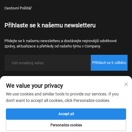
Cestovní Polštář
Přihlaste se k našemu newsletteru
Přidejte se k našemu newsletteru a dostávejte nejnovější odvětvové
zprávy, aktualizace a přehledy od našeho týmu v Company.
Přihlásit se k odběru
Copyright © 2026 Nantong Bulawo Home Textile Co., Ltd. Beijing Všechna
We value your privacy
práva vyhrazena.
Zásady ochrany osobních údajů
We use cookies and similar tools to provide our services. If you
don't want to accept all cookies, click Personalize cookies.
Accept all
Personalize cookies
Domovská
Produkt
O nás
Kontakt