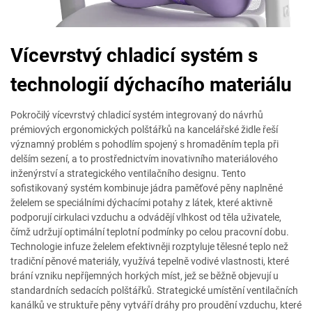
Vícevrstvý chladicí systém s
technologií dýchacího materiálu
Pokročilý vícevrstvý chladicí systém integrovaný do návrhů
prémiových ergonomických polštářků na kancelářské židle řeší
významný problém s pohodlím spojený s hromaděním tepla při
delším sezení, a to prostřednictvím inovativního materiálového
inženýrství a strategického ventilačního designu. Tento
sofistikovaný systém kombinuje jádra paměťové pěny naplněné
želelem se speciálními dýchacími potahy z látek, které aktivně
podporují cirkulaci vzduchu a odvádějí vlhkost od těla uživatele,
čímž udržují optimální teplotní podmínky po celou pracovní dobu.
Technologie infuze želelem efektivněji rozptyluje tělesné teplo než
tradiční pěnové materiály, využívá tepelně vodivé vlastnosti, které
brání vzniku nepříjemných horkých míst, jež se běžně objevují u
standardních sedacích polštářků. Strategické umístění ventilačních
kanálků ve struktuře pěny vytváří dráhy pro proudění vzduchu, které