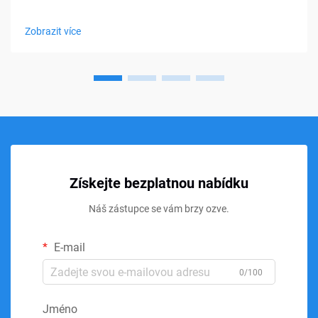
matracích, polštářích, pol cushionsech a sedacích
produktech, přesto mnoho kupujících stále pociťuje nejistotu
Zobrazit více
při výběru správného typu. Hustota a tvrdost jsou často...
Získejte bezplatnou nabídku
Náš zástupce se vám brzy ozve.
E-mail
0/100
Jméno