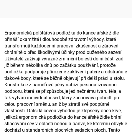
do kanceláře nebo auta,
polštářky do letadla
polštář z paměťové pěny
Ergonomická polštářová podložka do kancelářské židle
přináší okamžité i dlouhodobé zdravotní výhody, které
transformují každodenní pracovní zkušenost a zároveň
chrání tělo před škodlivými účinky prodlouženého sezení.
Uživatelé zažívají výrazné zmírnění bolesti dolní části zad
již během několika dnů po začátku používání, protože
podložka podporuje přirozené zakřivení páteře a odstraňuje
tlakové body, které se běžně objevují při delší práci u stolu.
Konstrukce z paměťové pěny nabízí personalizovanou
podporu, která se přizpůsobuje jedinečnému tvaru těla, a
tak vytváří individuální sed, který zachovává pohodlí po
celou pracovní směnu, aniž by ztratil své podpůrné
vlastnosti. Další klíčovou výhodou je zlepšený oběh krve,
jelikož ergonomická podložka do kancelářské židle brání
stlačování cév v oblasti nohou a pánve, ke kterému obvykle
dochází u standardních plochých sedacích ploch. Tento