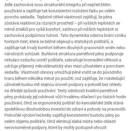
židle zachovává svou strukturální integritu při nepřetržitém
používání a zajišťuje tak konzistentní rozložení tlaku po celém
povrchu sedadla. Teplotně citlivé vlastnosti zajišťují, že pěna
zůstává reaktivní za různých prostředí – při vyšších teplotách se
mírně změkčí pro vyšší komfort, zatímco při nižších teplotách si
zachovává podpůrnou tuhost. Tato dynamická odezva brání vzniku
horkých míst, která se běžně objevují u statických polštářů, a
zajišťuje tak trvalý komfort během dlouhých pracovních směn nebo
náročných schůzek. Buňková struktura paměťové pěny podporuje
cirkulaci vzduchu uvnitř polštáře, zabraňuje hromadění vlhkosti a
udržuje příjemný mikroklimatický stav mezi uživatelem a povrchem
sedadla. Vlastnosti obnovy umožňují pěně vrátit se do původního
tvaru během několika minut po použití, což zajišťuje, že i následující
uživatelé budou mít stejnou úroveň podpory a pohodlí bez ohledu
na dřívější způsob používání. Testy odolnosti kvalitní paměťové
pěny prokázaly její odolnost vůči trvalému stlačení i po tisících hodin
používání, čímž se ergonomický polštář do kancelářské židle stává
spolehlivou dlouhodobou investicí do zdraví a pohody na pracovišti.
Pokročilé výrobní techniky zajišťují konzistentní hustotu pěny po
celém objemu polštáře, čímž eliminují slabá místa nebo oblasti
nerovnoměrné podpory, které by mohly postupně ohrozit