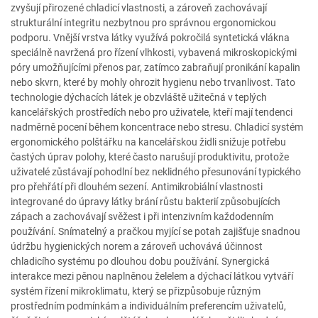
zvyšují přirozené chladicí vlastnosti, a zároveň zachovávají
strukturální integritu nezbytnou pro správnou ergonomickou
podporu. Vnější vrstva látky využívá pokročilá syntetická vlákna
speciálně navržená pro řízení vlhkosti, vybavená mikroskopickými
póry umožňujícími přenos par, zatímco zabraňují pronikání kapalin
nebo skvrn, které by mohly ohrozit hygienu nebo trvanlivost. Tato
technologie dýchacích látek je obzvláště užitečná v teplých
kancelářských prostředích nebo pro uživatele, kteří mají tendenci
nadměrně pocení během koncentrace nebo stresu. Chladicí systém
ergonomického polštářku na kancelářskou židli snižuje potřebu
častých úprav polohy, které často narušují produktivitu, protože
uživatelé zůstávají pohodlní bez neklidného přesunování typického
pro přehřátí při dlouhém sezení. Antimikrobiální vlastnosti
integrované do úpravy látky brání růstu bakterií způsobujících
zápach a zachovávají svěžest i při intenzivním každodenním
používání. Snímatelný a pračkou myjící se potah zajišťuje snadnou
údržbu hygienických norem a zároveň uchovává účinnost
chladicího systému po dlouhou dobu používání. Synergická
interakce mezi pěnou naplněnou želelem a dýchací látkou vytváří
systém řízení mikroklimatu, který se přizpůsobuje různým
prostředním podmínkám a individuálním preferencím uživatelů,