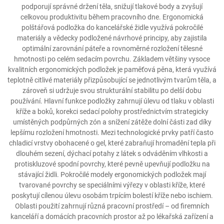
podporují správné držení těla, snižují tlakové body a zvyšují
celkovou produktivitu během pracovního dne. Ergonomická
polštářová podložka do kancelářské židle využívá pokročilé
materiály a vědecky podložené návrhové principy, aby zajistila
optimální zarovnání páteře a rovnoměrné rozložení tělesné
hmotnosti po celém sedacím povrchu. Základem většiny vysoce
kvalitních ergonomických podložek je paměťová pěna, která využívá
teplotně citlivé materiály přizpůsobující se jednotlivým tvarům těla, a
zároveň si udržuje svou strukturální stabilitu po delší dobu
používání. Hlavní funkce podložky zahrnují úlevu od tlaku v oblasti
kříže a boků, korekci sedací polohy prostřednictvím strategicky
umístěných podpůrných zón a snížení zátěže dolní části zad díky
lepšímu rozložení hmotnosti. Mezi technologické prvky patří často
chladicí vrstvy obohacené o gel, které zabraňují hromadění tepla při
dlouhém sezení, dýchací potahy z látek s odváděním vlhkosti a
protiskluzové spodní povrchy, které pevně upevňují podložku na
stávající židli. Pokročilé modely ergonomických podložek mají
tvarované povrchy se speciálními výřezy v oblasti kříže, které
poskytují cílenou úlevu osobám trpícím bolestí kříže nebo ischiem.
Oblasti použití zahrnují různá pracovní prostředí – od firemních
kanceláří a domácích pracovních prostor až po lékařská zařízení a