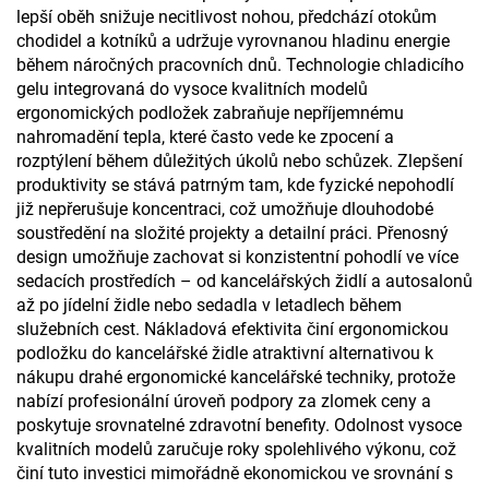
lepší oběh snižuje necitlivost nohou, předchází otokům
chodidel a kotníků a udržuje vyrovnanou hladinu energie
během náročných pracovních dnů. Technologie chladicího
gelu integrovaná do vysoce kvalitních modelů
ergonomických podložek zabraňuje nepříjemnému
nahromadění tepla, které často vede ke zpocení a
rozptýlení během důležitých úkolů nebo schůzek. Zlepšení
produktivity se stává patrným tam, kde fyzické nepohodlí
již nepřerušuje koncentraci, což umožňuje dlouhodobé
soustředění na složité projekty a detailní práci. Přenosný
design umožňuje zachovat si konzistentní pohodlí ve více
sedacích prostředích – od kancelářských židlí a autosalonů
až po jídelní židle nebo sedadla v letadlech během
služebních cest. Nákladová efektivita činí ergonomickou
podložku do kancelářské židle atraktivní alternativou k
nákupu drahé ergonomické kancelářské techniky, protože
nabízí profesionální úroveň podpory za zlomek ceny a
poskytuje srovnatelné zdravotní benefity. Odolnost vysoce
kvalitních modelů zaručuje roky spolehlivého výkonu, což
činí tuto investici mimořádně ekonomickou ve srovnání s