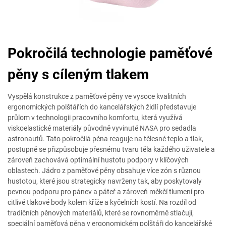
Pokročilá technologie paměťové
pěny s cíleným tlakem
Vyspělá konstrukce z paměťové pěny ve vysoce kvalitních
ergonomických polštářích do kancelářských židlí představuje
průlom v technologii pracovního komfortu, která využívá
viskoelastické materiály původně vyvinuté NASA pro sedadla
astronautů. Tato pokročilá pěna reaguje na tělesné teplo a tlak,
postupně se přizpůsobuje přesnému tvaru těla každého uživatele a
zároveň zachovává optimální hustotu podpory v klíčových
oblastech. Jádro z paměťové pěny obsahuje více zón s různou
hustotou, které jsou strategicky navrženy tak, aby poskytovaly
pevnou podporu pro pánev a páteř a zároveň měkčí tlumení pro
citlivé tlakové body kolem kříže a kyčelních kostí. Na rozdíl od
tradičních pěnových materiálů, které se rovnoměrně stlačují,
speciální paměťová pěna v ergonomickém polštáři do kancelářské