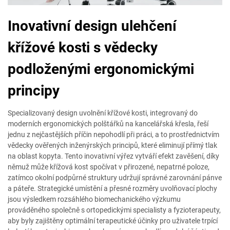
Inovativní design ulehčení
křížové kosti s vědecky
podloženými ergonomickými
principy
Specializovaný design uvolnění křížové kosti, integrovaný do
moderních ergonomických polštářků na kancelářská křesla, řeší
jednu z nejčastějších příčin nepohodlí při práci, a to prostřednictvím
vědecky ověřených inženýrských principů, které eliminují přímý tlak
na oblast kopyta. Tento inovativní výřez vytváří efekt zavěšení, díky
němuž může křížová kost spočívat v přirozené, nepatrné poloze,
zatímco okolní podpůrné struktury udržují správné zarovnání pánve
a páteře. Strategické umístění a přesné rozměry uvolňovací plochy
jsou výsledkem rozsáhlého biomechanického výzkumu
prováděného společně s ortopedickými specialisty a fyzioterapeuty,
aby byly zajištěny optimální terapeutické účinky pro uživatele trpící