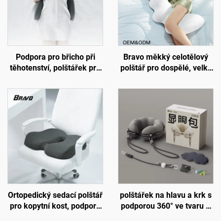
Podpora pro břicho při
Bravo měkký celotělový
těhotenství, polštářek pro
polštář pro dospělé, velký
bederní páteř, polštář pro
vložený polštář pro spáče
lože, podložka W2
na boku, těhotenský
polštář, tělový polštář BP-2
Ortopedický sedací polštář
polštářek na hlavu a krk s
pro kopytní kost, podpora
podporou 360° ve tvaru U
oběhu krve, sedací polštář
pro dlouhé lety, cestovní