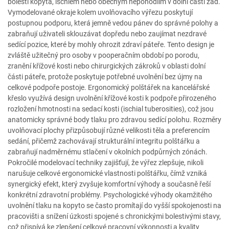
bolestí kopyta, ischiem nebo obecným nepohodlím v dolní části zad.
Vymodelované okraje kolem uvolňovacího výřezu poskytují
postupnou podporu, která jemně vedou pánev do správné polohy a
zabraňují uživateli sklouzávat dopředu nebo zaujímat nezdravé
sedící pozice, které by mohly ohrozit zdraví páteře. Tento design je
zvláště užitečný pro osoby v pooperačním období po porodu,
zranění křížové kosti nebo chirurgických zákroků v oblasti dolní
části páteře, protože poskytuje potřebné uvolnění bez újmy na
celkové podpoře postoje. Ergonomický polštářek na kancelářské
křeslo využívá design uvolnění křížové kosti k podpoře přirozeného
rozložení hmotnosti na sedací kosti (ischial tuberosities), což jsou
anatomicky správné body tlaku pro zdravou sedící polohu. Rozměry
uvolňovací plochy přizpůsobují různé velikosti těla a preferencím
sedání, přičemž zachovávají strukturální integritu polštářku a
zabraňují nadměrnému stlačení v okolních podpůrných zónách.
Pokročilé modelovací techniky zajišťují, že výřez zlepšuje, nikoli
narušuje celkové ergonomické vlastnosti polštářku, čímž vzniká
synergický efekt, který zvyšuje komfortní výhody a současně řeší
konkrétní zdravotní problémy. Psychologické výhody okamžitého
uvolnění tlaku na kopyto se často promítají do vyšší spokojenosti na
pracovišti a snížení úzkosti spojené s chronickými bolestivými stavy,
což přispívá ke zlepšení celkové pracovní výkonnosti a kvality