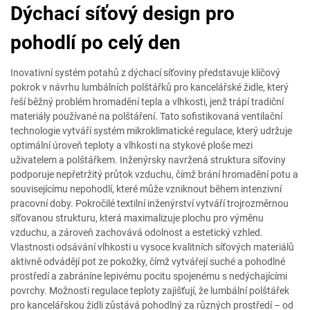
Dýchací síťový design pro
pohodlí po celý den
Inovativní systém potahů z dýchací síťoviny představuje klíčový
pokrok v návrhu lumbálních polštářků pro kancelářské židle, který
řeší běžný problém hromadění tepla a vlhkosti, jenž trápí tradiční
materiály používané na polštáření. Tato sofistikovaná ventilační
technologie vytváří systém mikroklimatické regulace, který udržuje
optimální úroveň teploty a vlhkosti na stykové ploše mezi
uživatelem a polštářkem. Inženýrsky navržená struktura síťoviny
podporuje nepřetržitý průtok vzduchu, čímž brání hromadění potu a
souvisejícímu nepohodlí, které může vzniknout během intenzivní
pracovní doby. Pokročilé textilní inženýrství vytváří trojrozměrnou
síťovanou strukturu, která maximalizuje plochu pro výměnu
vzduchu, a zároveň zachovává odolnost a estetický vzhled.
Vlastnosti odsávání vlhkosti u vysoce kvalitních síťových materiálů
aktivně odvádějí pot ze pokožky, čímž vytvářejí suché a pohodlné
prostředí a zabráníne lepivému pocitu spojenému s nedýchajícími
povrchy. Možnosti regulace teploty zajišťují, že lumbální polštářek
pro kancelářskou židli zůstává pohodlný za různých prostředí – od