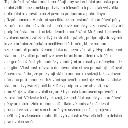
Teplotně citlivé vlastnosti umožňují, aby se lumbální poduška pro
stolní židli lehce změkla pod vlivem tělesného tepla a tak vytvořila
optimální rovnováhu mezi pevnou podporou a pohodlným
přizpůsobením. Hustotní specifikace profesionální paměťové pěny
zaručují dlouhou životnost – prémiové podušky si zachovávají tvar i
podpůrné vlastnosti po léta denního používání. Možnosti tlakového
uvolnění snižují zátěž citlivých struktur páteře, podporují zdravý tok
krve a bráníneznámkám necitlivosti či brnění, které mohou
vzniknout při prodlouženém tlaku na nervové dráhy. Hypoalergenní
vlastnosti kvalitní paměťové pěny brání hromadění roztočů a
alergenů, což činí tyto podušky vhodnými pro osoby s náchylností k
alergiím. Vlastnosti návratu do původního stavu pomáhají snižovat
únavu svalů tím, že poskytují stálou podporu a snižují tak svalovou
námahu potřebnou k udržování správného postoje. Viskoelastické
vlastnosti vytvářejí pocit beztíže v podporované oblasti, což
umožňuje svalům uvolnit se, aniž by došlo k porušení správného
zarovnání. Vědecké testy ukazují, že lumbální podušky z paměťové
pěny pro stolní židle mohou snížit tlakové body až o šedesát
procent ve srovnání s nechráněným sezením, což se projevuje
měřitelným zlepšením pohodlí a vytrvalosti uživatelů během delších
pracovních směn.