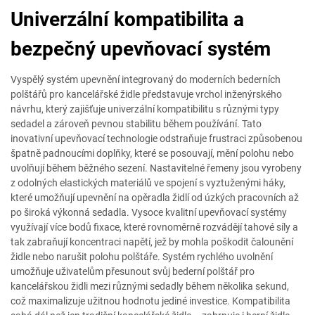
Univerzální kompatibilita a
bezpečný upevňovací systém
Vyspělý systém upevnění integrovaný do moderních bederních
polštářů pro kancelářské židle představuje vrchol inženýrského
návrhu, který zajišťuje univerzální kompatibilitu s různými typy
sedadel a zároveň pevnou stabilitu během používání. Tato
inovativní upevňovací technologie odstraňuje frustraci způsobenou
špatně padnoucími doplňky, které se posouvají, mění polohu nebo
uvolňují během běžného sezení. Nastavitelné řemeny jsou vyrobeny
z odolných elastických materiálů ve spojení s vyztuženými háky,
které umožňují upevnění na opěradla židlí od úzkých pracovních až
po široká výkonná sedadla. Vysoce kvalitní upevňovací systémy
využívají více bodů fixace, které rovnoměrně rozvádějí tahové síly a
tak zabraňují koncentraci napětí, jež by mohla poškodit čalounění
židle nebo narušit polohu polštáře. Systém rychlého uvolnění
umožňuje uživatelům přesunout svůj bederní polštář pro
kancelářskou židli mezi různými sedadly během několika sekund,
což maximalizuje užitnou hodnotu jediné investice. Kompatibilita