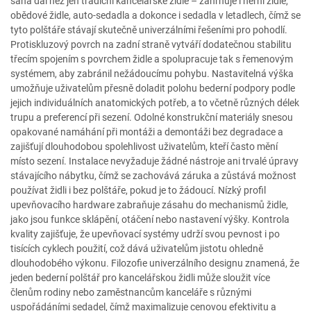
sahá dál než jen tradiční kancelářské židle – zahrnuje i herní židle,
obědové židle, auto-sedadla a dokonce i sedadla v letadlech, čímž se
tyto polštáře stávají skutečně univerzálními řešeními pro pohodlí.
Protiskluzový povrch na zadní straně vytváří dodatečnou stabilitu
třecím spojením s povrchem židle a spolupracuje tak s řemenovým
systémem, aby zabránil nežádoucímu pohybu. Nastavitelná výška
umožňuje uživatelům přesně doladit polohu bederní podpory podle
jejich individuálních anatomických potřeb, a to včetně různých délek
trupu a preferencí při sezení. Odolné konstrukční materiály snesou
opakované namáhání při montáži a demontáži bez degradace a
zajišťují dlouhodobou spolehlivost uživatelům, kteří často mění
místo sezení. Instalace nevyžaduje žádné nástroje ani trvalé úpravy
stávajícího nábytku, čímž se zachovává záruka a zůstává možnost
používat židli i bez polštáře, pokud je to žádoucí. Nízký profil
upevňovacího hardware zabraňuje zásahu do mechanismů židle,
jako jsou funkce sklápění, otáčení nebo nastavení výšky. Kontrola
kvality zajišťuje, že upevňovací systémy udrží svou pevnost i po
tisících cyklech použití, což dává uživatelům jistotu ohledně
dlouhodobého výkonu. Filozofie univerzálního designu znamená, že
jeden bederní polštář pro kancelářskou židli může sloužit více
členům rodiny nebo zaměstnancům kanceláře s různými
uspořádáními sedadel, čímž maximalizuje cenovou efektivitu a