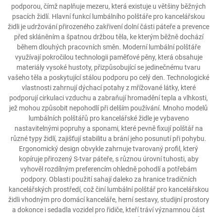
podporou, čímž naplňuje mezeru, která existuje u většiny běžných
psacích židlí. Hlavní funkcí lumbálního polštáře pro kancelářskou
židli je udržování přirozeného zakřivení dolní části páteře a prevence
před skláněním a špatnou držbou těla, ke kterým běžně dochází
během dlouhých pracovních směn. Moderní lumbální polštáře
využívají pokročilou technologii paměťové pěny, která obsahuje
materiály vysoké hustoty, přizpůsobující se jedinečnému tvaru
vašeho těla a poskytující stálou podporu po celý den. Technologické
vlastnosti zahrnují dýchací potahy z mřížované látky, které
podporují cirkulaci vzduchu a zabraňují hromadění tepla a vlhkosti,
jež mohou způsobit nepohodlí při delším používání. Mnoho modelů
lumbálních polštářů pro kancelářské židle je vybaveno
nastavitelnými popruhy a sponami, které pevně fixují polštář na
různé typy židlí, zajišťují stabilitu a brání jeho posunutí při pohybu.
Ergonomický design obvykle zahrnuje tvarovaný profil, který
kopíruje přirozený S-tvar páteře, s různou úrovní tuhosti, aby
vyhověl rozdílným preferencím ohledně pohodlí a potřebám
podpory. Oblasti použití sahají daleko za hranice tradičních
kancelářských prostředí, což činí lumbální polštář pro kancelářskou
židli vhodným pro domácí kanceláře, herní sestavy, studijní prostory
a dokonce i sedadla vozidel pro řidiče, kteří tráví významnou část