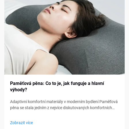
Paměťová pěna: Co to je, jak funguje a hlavní
výhody?
Adaptivní komfortní materiály v moderním bydlení Paměťová
pěna se stala jedním z nejvíce diskutovaných komfortních
materiálů v oblasti ložení, nábytku a osobní podpory. Od
matraců a polštářů po sedací polštářky a lékařské pomůcky,
Zobrazit více
paměťová pěna...