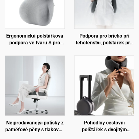
Ergonomická polštářková
Podpora pro břicho při
podpora ve tvaru S pro
těhotenství, polštářek pro
dolní páteř, podložka na
bederní páteř, polštář pro
židli do kanceláře,
lože, podložka W2
podložka B7
Nejprodávanější potisky z
Pohodlný cestovní
paměťové pěny s tlakovou
polštářek s dvojitým
nápravou, ortopedické
jádrem z paměťové pěny