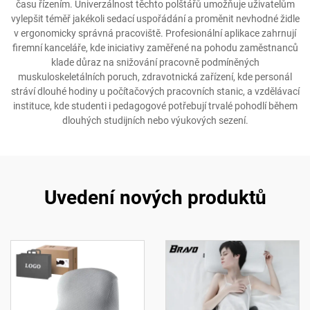
času řízením. Univerzálnost těchto polštářů umožňuje uživatelům
vylepšit téměř jakékoli sedací uspořádání a proměnit nevhodné židle
v ergonomicky správná pracoviště. Profesionální aplikace zahrnují
firemní kanceláře, kde iniciativy zaměřené na pohodu zaměstnanců
klade důraz na snižování pracovně podmíněných
muskuloskeletálních poruch, zdravotnická zařízení, kde personál
stráví dlouhé hodiny u počítačových pracovních stanic, a vzdělávací
instituce, kde studenti i pedagogové potřebují trvalé pohodlí během
dlouhých studijních nebo výukových sezení.
Uvedení nových produktů