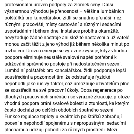
profesionální úroveň podpory za zlomek ceny. Další
významnou výhodou je přenosnost – většina lumbálních
polštářků pro kancelářskou židli se snadno přenáší mezi
různými pracovišti, místy cestování a různými sedacími
uspořádáními během dne. Instalace probíhá okamžitě,
nevyžaduje žádné nástroje ani složité nastavení a uživatelé
mohou začít těžit z jeho výhod již během několika minut po
rozbalení. Úroveň energie se výrazně zvyšuje, když vhodná
podpora eliminuje neustálé svalové napětí potřebné k
udržování správného postoje při nedostatečném sezení.
Lumbální polštářek pro kancelářskou židli podporuje lepší
soustředění a pozornost tím, že odstraňuje fyzické
nepohodlí jako rušivý faktor, což umožňuje uživatelům plně
se soustředit na své pracovní úkoly. Doba regenerace po
dlouhých pracovních směnách se výrazně zkracuje, protože
vhodná podpora brání svalové bolesti a ztuhlosti, ke kterým
často dochází po delších obdobích špatného sezení.
Funkce regulace teploty u kvalitních polštářků zabraňují
pocení a nepohodlí spojenému s nepropustnými sedacími
plochami a udržují pohodlí za různých prostředí. Mezi