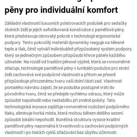
pěny pro individuální komfort
Základní vlastností luxusních polstrovacích podušek pro sedačky
stolních židlí je jejich sofistikovaná konstrukce z paměťové pěny,
která představuje obrovský pokrok v technologii ergonomické
podpory. Tento pokročilý materiál dynamicky reaguje na tělesné
teplo a tlak, čímž vytváří individuálně přizpůsobený systém podpory,
který se jedinečným způsobem přizpůsobí křivce páteře každého
uživatele. Na rozdíl od tradiční pěnové výplně, která se rovnoměrně
stlačuje, technologie paměťové pěny v lumbální podušce pro stolní
židli zachovává své podpůrné vlastnosti a přitom se přesně
přizpůsobuje přirozenému tvaru vaší dolní části zad. Vlastnost
pomalého návratu zajistí, že se poduška postupně vrátí do
původního tvaru, čímž se předejde rychlému odrazu, který může
způsobit nepohodlí nebo nestabilitu při změně polohy. Tato
technologická inovace zajišťuje rovnoměrné rozložení podpůrného
tlaku, eliminuje horká místa, která mohou během delšího sezení
způsobit lokální nepohodlí. Buněčná struktura vysoce kvalitní
paměťové pěny napomáhá k trvanlivosti a zachování podpůrných
vlastností i po tisících cyklů stlačování bez úbytku účinnosti.