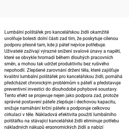
ergonomické sedací
do letadla, podpora krku
polštářky, sedací podložka
pro spánek, polštářek na
S3
krk
Lumbální polštářek pro kancelářskou židli okamžitě
uvolňuje bolesti dolní části zad tím, že poskytuje cílenou
podporu přesně tam, kde ji páteř nejvíce potřebuje.
Uživatelé zažívají výrazné snížení svalové únavy a napětí,
které se obvykle hromadí během dlouhých pracovních
směn, a mohou tak udržet produktivitu bez rušivého
nepohodlí. Zlepšené zarovnání držení těla, které zajišťuje
kvalitní lumbální polštářek pro kancelářskou židli, pomáhá
předcházet chronickým problémům s páteří a představuje
preventivní investici do dlouhodobé pohybové soustavy.
Tento efekt se projevuje nejen jako podpora zad, protože
správné postavení páteře zlepšuje i dechovou kapacitu,
snižuje namáhání krční páteře a podporuje celkovou
cirkulaci v těle. Nákladová efektivita použití lumbálního
polštářku na stávající kancelářské židli eliminuje potřebu
nákladných nákupů ergonomických židlí a nabízí