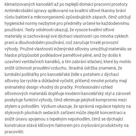
klimatizovaných kanceláří až po teplejší domácí pracovní prostory.
Antimikrobiální úpravy aplikované na kvalitní síťové tkaniny brání
růstu bakterií a mikroorganismů způsobujících zápach, čímž udržují
hygienické normy nezbytné pro předměty určené ke každodennímu
používání. Testy odolnosti ukazují, že vysoce kvalitní síťové
materiály si zachovávají své dýchací vlastnosti i po mnoha cyklech
praní a dlouhodobém používání, což zaručuje trvalé provozní
výhody. Pružné vlastnosti inženýrské síťoviny umožňují materiálu se
hladce přizpůsobit podkladové paměťové pěně, aniž by došlo k
uzavření ventilačních kanálků, a tím zabrání stlačení, které by mohlo
snížit účinnost proudění vzduchu. Snadná údržba znamená, že
lumbální polštářky pro kancelářské židle s potahem z dýchací
síťoviny lze rychle a důkladně vyčistit, přičemž mnohé potahy mají
snímatelný design vhodný do pračky. Profesionální vzhled
síťovinových materiálů doplňuje moderní kancelářský styl a zároveň
poskytuje funkční výhody, čímž eliminuje jakýkoli kompromis mezi
stylem a pohodlím. Výzkum ukazuje, že správná regulace teploty na
stykových plochách sedacích zařízení může zlepšit koncentraci a
snížit únavu spojenou s tepelným nepohodlím, čímž se dýchající
konstrukce stává klíčovým faktorem pro zvyšování produktivity na
pracovišti.