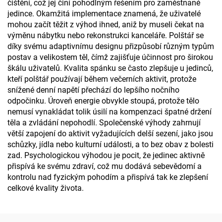
čištění, což jej činí pohodlným řešením pro zaměstnané
jedince. Okamžitá implementace znamená, že uživatelé
mohou začít těžit z výhod ihned, aniž by museli čekat na
výměnu nábytku nebo rekonstrukci kanceláře. Polštář se
díky svému adaptivnímu designu přizpůsobí různým typům
postav a velikostem těl, čímž zajišťuje účinnost pro širokou
škálu uživatelů. Kvalita spánku se často zlepšuje u jedinců,
kteří polštář používají během večerních aktivit, protože
snížené denní napětí přechází do lepšího nočního
odpočinku. Úroveň energie obvykle stoupá, protože tělo
nemusí vynakládat tolik úsilí na kompenzaci špatné držení
těla a zvládání nepohodlí. Společenské výhody zahrnují
větší zapojení do aktivit vyžadujících delší sezení, jako jsou
schůzky, jídla nebo kulturní události, a to bez obav z bolesti
zad. Psychologickou výhodou je pocit, že jedinec aktivně
přispívá ke svému zdraví, což mu dodává sebevědomí a
kontrolu nad fyzickým pohodím a přispívá tak ke zlepšení
celkové kvality života.