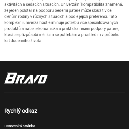
aktivitách a sedacích situacích. Univerzální kompatibilita znamená,
že jeden polštář na podporu bederní páteře může sloužit více
členům rodiny v různých situacích a podle jejich preferencí. Tato
komplexní univerzálnost eliminuje potřebu více specializovaných
produktů a nabízí ekonomická a praktická řešení podpory páteře,
která se přizpůsobí měnícím se potřebám a prostředím v průběhu
každodenního života.
Rychlý odkaz
Domovská stránka