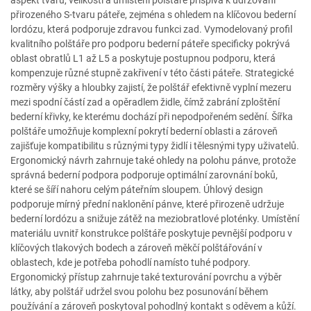
aspekt tvaru, velikosti a umístění polštáře přispívá k udržování
přirozeného S-tvaru páteře, zejména s ohledem na klíčovou bederní
lordózu, která podporuje zdravou funkci zad. Vymodelovaný profil
kvalitního polštáře pro podporu bederní páteře specificky pokrývá
oblast obratlů L1 až L5 a poskytuje postupnou podporu, která
kompenzuje různé stupně zakřivení v této části páteře. Strategické
rozměry výšky a hloubky zajistí, že polštář efektivně vyplní mezeru
mezi spodní částí zad a opěradlem židle, čímž zabrání zploštění
bederní křivky, ke kterému dochází při nepodpořeném sedění. Šířka
polštáře umožňuje komplexní pokrytí bederní oblasti a zároveň
zajišťuje kompatibilitu s různými typy židlí i tělesnými typy uživatelů.
Ergonomický návrh zahrnuje také ohledy na polohu pánve, protože
správná bederní podpora podporuje optimální zarovnání boků,
které se šíří nahoru celým páteřním sloupem. Úhlový design
podporuje mírný přední naklonění pánve, které přirozeně udržuje
bederní lordózu a snižuje zátěž na meziobratlové ploténky. Umístění
materiálu uvnitř konstrukce polštáře poskytuje pevnější podporu v
klíčových tlakových bodech a zároveň měkčí polštářování v
oblastech, kde je potřeba pohodlí namísto tuhé podpory.
Ergonomický přístup zahrnuje také texturování povrchu a výběr
látky, aby polštář udržel svou polohu bez posunování během
používání a zároveň poskytoval pohodlný kontakt s oděvem a kůží.