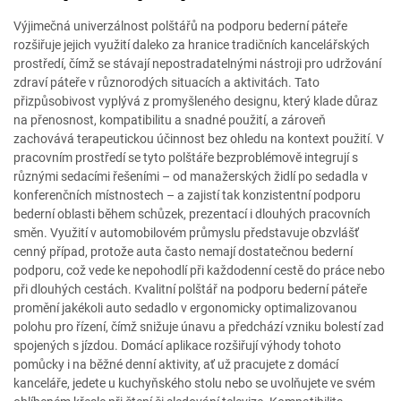
Výjimečná univerzálnost polštářů na podporu bederní páteře
rozšiřuje jejich využití daleko za hranice tradičních kancelářských
prostředí, čímž se stávají nepostradatelnými nástroji pro udržování
zdraví páteře v různorodých situacích a aktivitách. Tato
přizpůsobivost vyplývá z promyšleného designu, který klade důraz
na přenosnost, kompatibilitu a snadné použití, a zároveň
zachovává terapeutickou účinnost bez ohledu na kontext použití. V
pracovním prostředí se tyto polštáře bezproblémově integrují s
různými sedacími řešeními – od manažerských židlí po sedadla v
konferenčních místnostech – a zajistí tak konzistentní podporu
bederní oblasti během schůzek, prezentací i dlouhých pracovních
směn. Využití v automobilovém průmyslu představuje obzvlášť
cenný případ, protože auta často nemají dostatečnou bederní
podporu, což vede ke nepohodlí při každodenní cestě do práce nebo
při dlouhých cestách. Kvalitní polštář na podporu bederní páteře
promění jakékoli auto sedadlo v ergonomicky optimalizovanou
polohu pro řízení, čímž snižuje únavu a předchází vzniku bolestí zad
spojených s jízdou. Domácí aplikace rozšiřují výhody tohoto
pomůcky i na běžné denní aktivity, ať už pracujete z domácí
kanceláře, jedete u kuchyňského stolu nebo se uvolňujete ve svém