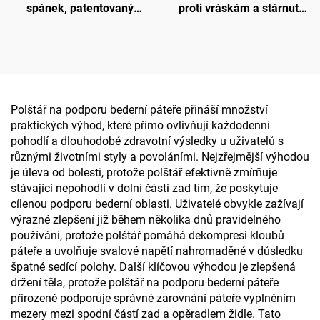
spánek, patentovaný
proti vráskám a stárnutí
ergonomický tvarovaný
kůže, polštář pro spaní na
design pro spáče na boku,
boku a podporu krku,
ortopedický krční polštář z
krásný spánkový polštář,
paměťové pěny, polštář H8
polštář z paměťové pěny
H14
Polštář na podporu bederní páteře přináší množství
praktických výhod, které přímo ovlivňují každodenní
pohodlí a dlouhodobé zdravotní výsledky u uživatelů s
různými životními styly a povoláními. Nejzřejmější výhodou
je úleva od bolesti, protože polštář efektivně zmírňuje
stávající nepohodlí v dolní části zad tím, že poskytuje
cílenou podporu bederní oblasti. Uživatelé obvykle zažívají
výrazné zlepšení již během několika dnů pravidelného
používání, protože polštář pomáhá dekompresi kloubů
páteře a uvolňuje svalové napětí nahromaděné v důsledku
špatné sedící polohy. Další klíčovou výhodou je zlepšená
držení těla, protože polštář na podporu bederní páteře
přirozeně podporuje správné zarovnání páteře vyplněním
mezery mezi spodní částí zad a opěradlem židle. Tato