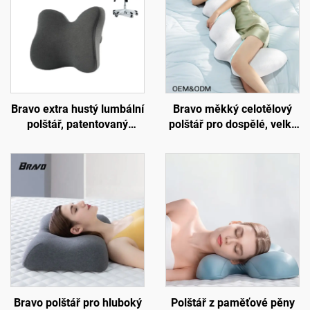
Bravo extra hustý lumbální
Bravo měkký celotělový
polštář, patentovaný
polštář pro dospělé, velký
ergonomický pevný
vložený polštář pro spáče
polštář pro podporu
na boku, těhotenský
bederní oblasti, podložka
polštář, tělový polštář BP-2
B11
Bravo polštář pro hluboký
Polštář z paměťové pěny