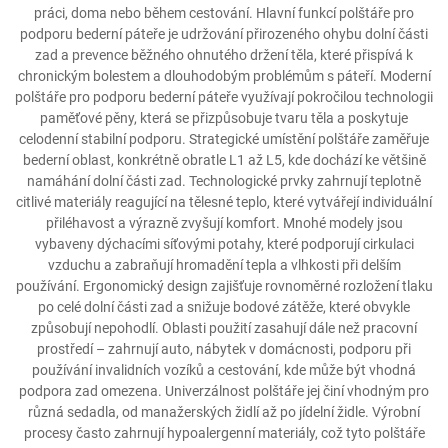
práci, doma nebo během cestování. Hlavní funkcí polštáře pro
podporu bederní páteře je udržování přirozeného ohybu dolní části
zad a prevence běžného ohnutého držení těla, které přispívá k
chronickým bolestem a dlouhodobým problémům s páteří. Moderní
polštáře pro podporu bederní páteře využívají pokročilou technologii
paměťové pěny, která se přizpůsobuje tvaru těla a poskytuje
celodenní stabilní podporu. Strategické umístění polštáře zaměřuje
bederní oblast, konkrétně obratle L1 až L5, kde dochází ke většině
namáhání dolní části zad. Technologické prvky zahrnují teplotně
citlivé materiály reagující na tělesné teplo, které vytvářejí individuální
přiléhavost a výrazně zvyšují komfort. Mnohé modely jsou
vybaveny dýchacími síťovými potahy, které podporují cirkulaci
vzduchu a zabraňují hromadění tepla a vlhkosti při delším
používání. Ergonomický design zajišťuje rovnoměrné rozložení tlaku
po celé dolní části zad a snižuje bodové zátěže, které obvykle
způsobují nepohodlí. Oblasti použití zasahují dále než pracovní
prostředí – zahrnují auto, nábytek v domácnosti, podporu při
používání invalidních vozíků a cestování, kde může být vhodná
podpora zad omezena. Univerzálnost polštáře jej činí vhodným pro
různá sedadla, od manažerských židlí až po jídelní židle. Výrobní
procesy často zahrnují hypoalergenní materiály, což tyto polštáře