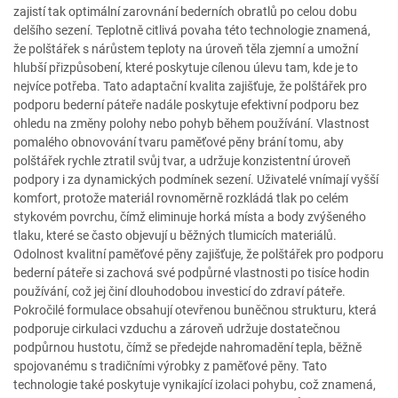
zajistí tak optimální zarovnání bederních obratlů po celou dobu
delšího sezení. Teplotně citlivá povaha této technologie znamená,
že polštářek s nárůstem teploty na úroveň těla zjemní a umožní
hlubší přizpůsobení, které poskytuje cílenou úlevu tam, kde je to
nejvíce potřeba. Tato adaptační kvalita zajišťuje, že polštářek pro
podporu bederní páteře nadále poskytuje efektivní podporu bez
ohledu na změny polohy nebo pohyb během používání. Vlastnost
pomalého obnovování tvaru paměťové pěny brání tomu, aby
polštářek rychle ztratil svůj tvar, a udržuje konzistentní úroveň
podpory i za dynamických podmínek sezení. Uživatelé vnímají vyšší
komfort, protože materiál rovnoměrně rozkládá tlak po celém
stykovém povrchu, čímž eliminuje horká místa a body zvýšeného
tlaku, které se často objevují u běžných tlumicích materiálů.
Odolnost kvalitní paměťové pěny zajišťuje, že polštářek pro podporu
bederní páteře si zachová své podpůrné vlastnosti po tisíce hodin
používání, což jej činí dlouhodobou investicí do zdraví páteře.
Pokročilé formulace obsahují otevřenou buněčnou strukturu, která
podporuje cirkulaci vzduchu a zároveň udržuje dostatečnou
podpůrnou hustotu, čímž se předejde nahromadění tepla, běžně
spojovanému s tradičními výrobky z paměťové pěny. Tato
technologie také poskytuje vynikající izolaci pohybu, což znamená,