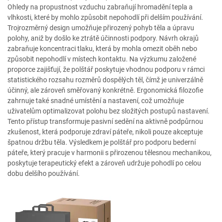
Ohledy na propustnost vzduchu zabraňují hromadění tepla a
vlhkosti, které by mohlo způsobit nepohodlí při delším používání.
Trojrozměrný design umožňuje přirozený pohyb těla a úpravu
polohy, aniž by došlo ke ztrátě účinnosti podpory. Návrh okrajů
zabraňuje koncentraci tlaku, která by mohla omezit oběh nebo
způsobit nepohodlí v místech kontaktu. Na výzkumu založené
proporce zajišťují, že polštář poskytuje vhodnou podporu v rámci
statistického rozsahu rozměrů dospělých těl, čímž je univerzálně
účinný, ale zároveň směřovaný konkrétně. Ergonomická filozofie
zahrnuje také snadné umístění a nastavení, což umožňuje
uživatelům optimalizovat polohu bez složitých postupů nastavení.
Tento přístup transformuje pasivní sedění na aktivně podpůrnou
zkušenost, která podporuje zdraví páteře, nikoli pouze akceptuje
špatnou držbu těla. Výsledkem je polštář pro podporu bederní
páteře, který pracuje v harmonii s přirozenou tělesnou mechanikou,
poskytuje terapeutický efekt a zároveň udržuje pohodlí po celou
dobu delšího používání.