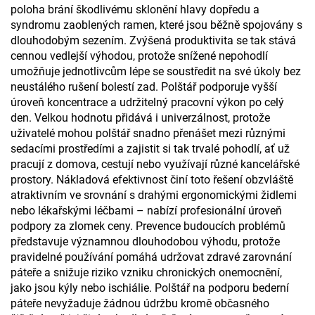
poloha brání škodlivému sklonění hlavy dopředu a
syndromu zaoblených ramen, které jsou běžně spojovány s
dlouhodobým sezením. Zvýšená produktivita se tak stává
cennou vedlejší výhodou, protože snížené nepohodlí
umožňuje jednotlivcům lépe se soustředit na své úkoly bez
neustálého rušení bolestí zad. Polštář podporuje vyšší
úroveň koncentrace a udržitelný pracovní výkon po celý
den. Velkou hodnotu přidává i univerzálnost, protože
uživatelé mohou polštář snadno přenášet mezi různými
sedacími prostředími a zajistit si tak trvalé pohodlí, ať už
pracují z domova, cestují nebo využívají různé kancelářské
prostory. Nákladová efektivnost činí toto řešení obzvláště
atraktivním ve srovnání s drahými ergonomickými židlemi
nebo lékařskými léčbami – nabízí profesionální úroveň
podpory za zlomek ceny. Prevence budoucích problémů
představuje významnou dlouhodobou výhodu, protože
pravidelné používání pomáhá udržovat zdravé zarovnání
páteře a snižuje riziko vzniku chronických onemocnění,
jako jsou kýly nebo ischiálie. Polštář na podporu bederní
páteře nevyžaduje žádnou údržbu kromě občasného