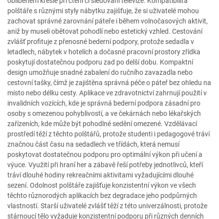
oblíbeném křesle při čtení či sledování televize. Kompatibilita
polštáře s různými styly nábytku zajišťuje, že si uživatelé mohou
zachovat správné zarovnání páteře i během volnočasových aktivit,
aniž by museli obětovat pohodlí nebo estetický vzhled. Cestování
zvlášť profituje z přenosné bederní podpory, protože sedadla v
letadlech, nábytek v hotelích a dočasné pracovní prostory zřídka
poskytují dostatečnou podporu zad po delší dobu. Kompaktní
design umožňuje snadné zabalení do ručního zavazadla nebo
cestovní tašky, čímž je zajištěna správná péče o páteř bez ohledu na
místo nebo délku cesty. Aplikace ve zdravotnictví zahrnují použití v
invalidních vozících, kde je správná bederní podpora zásadní pro
osoby s omezenou pohyblivostí, a ve čekárnách nebo lékařských
zařízeních, kde může být pohodlné sedění omezené. Vzdělávací
prostředí těží z těchto polštářů, protože studenti i pedagogové tráví
značnou část času na sedadlech ve třídách, která nemusí
poskytovat dostatečnou podporu pro optimální výkon při učení a
výuce. Využití při hraní her a zábavě řeší potřeby jednotlivců, kteří
tráví dlouhé hodiny rekreačními aktivitami vyžadujícími dlouhé
sezení. Odolnost polštáře zajišťuje konzistentní výkon ve všech
těchto různorodých aplikacích bez degradace jeho podpůrných
vlastností. Starší uživatelé zvlášť těží z této univerzálnosti, protože
stárnoucí tělo vyžaduje konzistentní podporu při různých denních