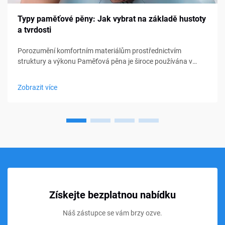
Typy paměťové pěny: Jak vybrat na základě hustoty
a tvrdosti
Porozumění komfortním materiálům prostřednictvím
struktury a výkonu Paměťová pěna je široce používána v
matracích, polštářích, pol cushionsech a sedacích
produktech, přesto mnoho kupujících stále pociťuje nejistotu
Zobrazit více
při výběru správného typu. Hustota a tvrdost jsou často...
Získejte bezplatnou nabídku
Náš zástupce se vám brzy ozve.