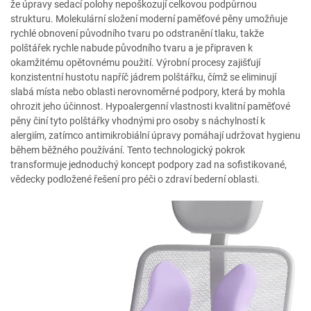
že úpravy sedací polohy nepoškozují celkovou podpůrnou
strukturu. Molekulární složení moderní paměťové pěny umožňuje
rychlé obnovení původního tvaru po odstranění tlaku, takže
polštářek rychle nabude původního tvaru a je připraven k
okamžitému opětovnému použití. Výrobní procesy zajišťují
konzistentní hustotu napříč jádrem polštářku, čímž se eliminují
slabá místa nebo oblasti nerovnoměrné podpory, která by mohla
ohrozit jeho účinnost. Hypoalergenní vlastnosti kvalitní paměťové
pěny činí tyto polštářky vhodnými pro osoby s náchylností k
alergiím, zatímco antimikrobiální úpravy pomáhají udržovat hygienu
během běžného používání. Tento technologický pokrok
transformuje jednoduchý koncept podpory zad na sofistikované,
vědecky podložené řešení pro péči o zdraví bederní oblasti.