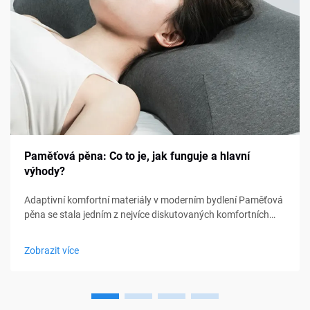
Paměťová pěna: Co to je, jak funguje a hlavní
výhody?
Adaptivní komfortní materiály v moderním bydlení Paměťová
pěna se stala jedním z nejvíce diskutovaných komfortních
materiálů v oblasti ložení, nábytku a osobní podpory. Od
matraců a polštářů po sedací polštářky a lékařské pomůcky,
Zobrazit více
paměťová pěna...