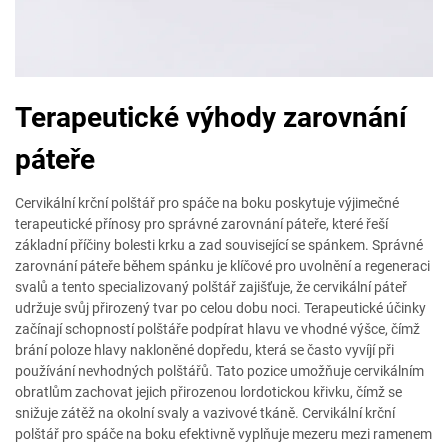
Terapeutické výhody zarovnání
páteře
Cervikální krční polštář pro spáče na boku poskytuje výjimečné
terapeutické přínosy pro správné zarovnání páteře, které řeší
základní příčiny bolesti krku a zad související se spánkem. Správné
zarovnání páteře během spánku je klíčové pro uvolnění a regeneraci
svalů a tento specializovaný polštář zajišťuje, že cervikální páteř
udržuje svůj přirozený tvar po celou dobu noci. Terapeutické účinky
začínají schopností polštáře podpírat hlavu ve vhodné výšce, čímž
brání poloze hlavy nakloněné dopředu, která se často vyvíjí při
používání nevhodných polštářů. Tato pozice umožňuje cervikálním
obratlům zachovat jejich přirozenou lordotickou křivku, čímž se
snižuje zátěž na okolní svaly a vazivové tkáně. Cervikální krční
polštář pro spáče na boku efektivně vyplňuje mezeru mezi ramenem