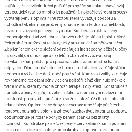
zajišťuje, že cervikální krční polštář pro spáče na boku uchová svůj
terapeutický tvar po mnoho let používání. Pokročilé výrobní procesy
vytvářejí pěnu s optimální hustotou, která vyvažuje podporu a
pohodlí a tak eliminuje problémy s nadměrnou tvrdostí či měkkostí,
běžné u levnějších pěnových výrobků. Buňková struktura pěny
podporuje cirkulaci vzduchu a zároveň udržuje stálou teplotu, čímž
řeší problém udržování tepla typický pro tradiční paměťovou pěnu.
Zlepšení chemického složení odstraňuje silné zápachy, běžné u pěny
nižší kvality, a umožňuje uživatelům okamžitě využívat svůj
cervikální krční polštář pro spáče na boku bez nutnosti čekat na
odplynění. Dlouhodobá odolnost pěny proti utlačení zajišťuje stálou
podporu a výšku i po delší době používání. Kontrola kvality zaručuje
rovnoměrné rozložení pěny v celém polštáři, čímž eliminuje měkké či
tvrdé místa, která by mohla ohrozit terapeutický efekt. Konstrukce z
paměťové pěny zajišťuje uvolnění tlaku rovnoměrným rozložením
hmotnosti po povrchu polštáře a snižuje tak zátěž citlivých oblastí
krku a hlavy. Optimalizace doby regenerace umožňuje pěně rychle
reagovat na změny polohy a zároveň zachovávat integritu podpory,
což umožňuje přirozené pohyby během spánku bez ztráty
účinnosti. Konstrukce paměťové pěny v cervikálním krčním polštáři
pro spáče na boku obsahuje antimikrobiální úpravu, která brání