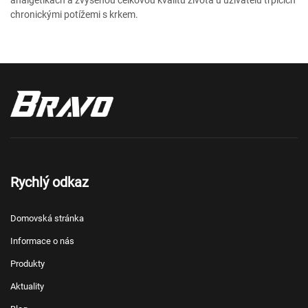
analgetikách a zvýšenou celkovou kvalitu života u uživatelů trpících
chronickými potížemi s krkem.
Rychlý odkaz
Domovská stránka
Informace o nás
Produkty
Aktuality