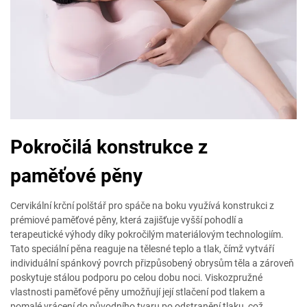
Pokročilá konstrukce z
paměťové pěny
Cervikální krční polštář pro spáče na boku využívá konstrukci z
prémiové paměťové pěny, která zajišťuje vyšší pohodlí a
terapeutické výhody díky pokročilým materiálovým technologiím.
Tato speciální pěna reaguje na tělesné teplo a tlak, čímž vytváří
individuální spánkový povrch přizpůsobený obrysům těla a zároveň
poskytuje stálou podporu po celou dobu noci. Viskozpružné
vlastnosti paměťové pěny umožňují její stlačení pod tlakem a
pomalé vrácení do původního tvaru po odstranění tlaku, což