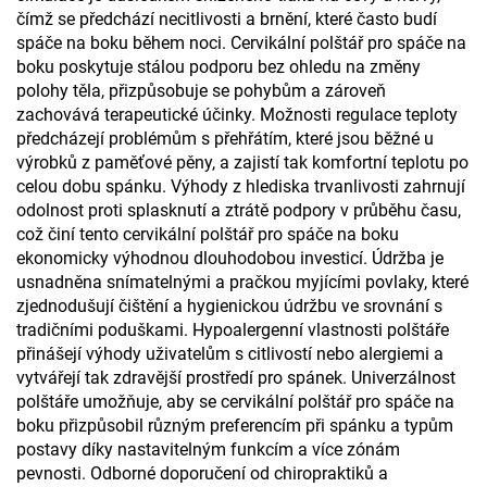
čímž se předchází necitlivosti a brnění, které často budí
spáče na boku během noci. Cervikální polštář pro spáče na
boku poskytuje stálou podporu bez ohledu na změny
polohy těla, přizpůsobuje se pohybům a zároveň
zachovává terapeutické účinky. Možnosti regulace teploty
předcházejí problémům s přehřátím, které jsou běžné u
výrobků z paměťové pěny, a zajistí tak komfortní teplotu po
celou dobu spánku. Výhody z hlediska trvanlivosti zahrnují
odolnost proti splasknutí a ztrátě podpory v průběhu času,
což činí tento cervikální polštář pro spáče na boku
ekonomicky výhodnou dlouhodobou investicí. Údržba je
usnadněna snímatelnými a pračkou myjícími povlaky, které
zjednodušují čištění a hygienickou údržbu ve srovnání s
tradičními poduškami. Hypoalergenní vlastnosti polštáře
přinášejí výhody uživatelům s citlivostí nebo alergiemi a
vytvářejí tak zdravější prostředí pro spánek. Univerzálnost
polštáře umožňuje, aby se cervikální polštář pro spáče na
boku přizpůsobil různým preferencím při spánku a typům
postavy díky nastavitelným funkcím a více zónám
pevnosti. Odborné doporučení od chiropraktiků a