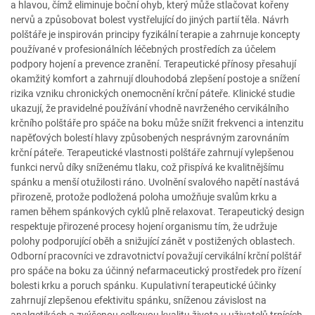
a hlavou, čímž eliminuje boční ohyb, který může stlačovat kořeny
nervů a způsobovat bolest vystřelující do jiných partií těla. Návrh
polštáře je inspirován principy fyzikální terapie a zahrnuje koncepty
používané v profesionálních léčebných prostředích za účelem
podpory hojení a prevence zranění. Terapeutické přínosy přesahují
okamžitý komfort a zahrnují dlouhodobá zlepšení postoje a snížení
rizika vzniku chronických onemocnění krční páteře. Klinické studie
ukazují, že pravidelné používání vhodně navrženého cervikálního
krčního polštáře pro spáče na boku může snížit frekvenci a intenzitu
napěťových bolestí hlavy způsobených nesprávným zarovnáním
krční páteře. Terapeutické vlastnosti polštáře zahrnují vylepšenou
funkci nervů díky sníženému tlaku, což přispívá ke kvalitnějšímu
spánku a menší otužilosti ráno. Uvolnění svalového napětí nastává
přirozeně, protože podložená poloha umožňuje svalům krku a
ramen během spánkových cyklů plně relaxovat. Terapeutický design
respektuje přirozené procesy hojení organismu tím, že udržuje
polohy podporující oběh a snižující zánět v postižených oblastech.
Odborní pracovníci ve zdravotnictví považují cervikální krční polštář
pro spáče na boku za účinný nefarmaceutický prostředek pro řízení
bolesti krku a poruch spánku. Kupulativní terapeutické účinky
zahrnují zlepšenou efektivitu spánku, sníženou závislost na