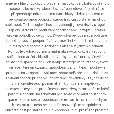
ramene a hlavy typickou pro spánek na boku. Cervikální polštář pro
spáče na boku je vyroben z tvarově paměťové pěny, která se
přizpůsobuje individuálnímu tvaru hlavy a krku a poskytuje
personalizovanou podporu, kterou tradiční polštáře nemohou
nabídnout. Technologické inovace zahrnují gelové vložky s regulací
teploty, které brání přehřívání během spánku a zajišťují stálou
úroveň pohodlí po celou noc. Dvouvrstvá pěnová náplň polštáře
kombinuje pevné podpěrné zóny s měkčími komfortními oblastmi,
čímž vytváří optimální rozložení tlaku na styčných plochách.
Pokročilé dýchací potahy z materiálu zvyšují cirkulaci vzduchu,
snižují hromadění vlhkosti a udržují hygienické normy. Cervikální
polštář pro spáče na boku obsahuje strategicky navržené výškové
variace, které umožňují přizpůsobení různým typům postavy a
preferencím ve spánku. Aplikace tohoto polštáře sahají daleko za
základní pohodlí při spánku až k terapeutickému využití, například
při rekonvalescenci po namáhání krční páteře, napěťových
bolestech hlavy nebo problémech s nesprávným zarovnáním krční
páteře. Odborníci na zdravotní péči tento cervikální polštář pro
spáče na boku často doporučují pacientům trpícím chronickými
bolestmi krku nebo nepohodlím souvisejícím se spánkem.
Univerzálnost polštáře z něj činí vhodnou volbu pro různá prostředí