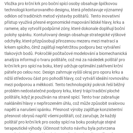
Vložka pro krční krk pro boční spící osoby obsahuje špičkovou
technologii konturovaného designu, která představuje významný
odklon od tradičních metod výstavby polštářů. Tento inovativní
přístup využívá přesné ergonomické mapování lidské hlavy, krku a
ramene, aby vytvořil podpůrné zóny, které dokonale doplňují boční
polohy spánku. Kontuřovaný design obsahuje strategické výškové
odchylky, které přizpůsobují přirozenou mezeru mezi matrací a
krkem spícího, čímž zajišťují nepřetržitou podporu bez vytváření
tlakových bodů. Pokročilé počítačové modelování a biomechanická
analýza informují o tvaru polštáře, což má za následek polštář pro
krční krk pro spící na boku, který udržuje optimální zakřivení krční
páteře po celou noc. Design zahrnuje vyšší okraj pro oporu krku a
nižší středovou část pro pohodlí hlavy, což vytváří ideální rovnováhu
mezi podporou a měkkostí. Tento technologický pokrok řeší běžný
problém nedostatečné podpory krku, který trápí tradiční ploché
polštáře, když je používán na straně spící. Tento tvar zabraňuje
naklánění hlavy v nepřirozeném úhlu, což může způsobit svalovou
napětí a narušení spánku. Přesnost výroby zajišťuje konzistentní
přesnost obrysů napříč všemi polštáři, což zaručuje, že každý
polštář pro krční krk pro osoby spící na boku poskytuje stejné
terapeutické výhody. Účinnost tohoto návrhu byla potvrzena