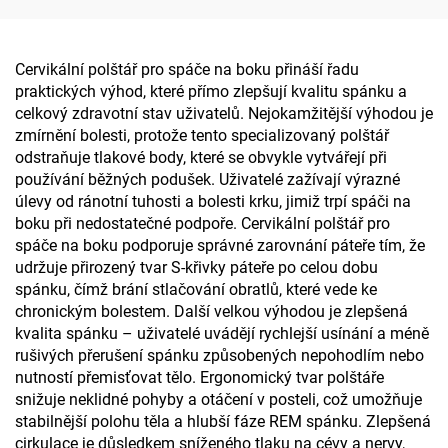
krk
Cervikální polštář pro spáče na boku přináší řadu
praktických výhod, které přímo zlepšují kvalitu spánku a
celkový zdravotní stav uživatelů. Nejokamžitější výhodou je
zmírnění bolesti, protože tento specializovaný polštář
odstraňuje tlakové body, které se obvykle vytvářejí při
používání běžných podušek. Uživatelé zažívají výrazné
úlevy od ránotní tuhosti a bolesti krku, jimiž trpí spáči na
boku při nedostatečné podpoře. Cervikální polštář pro
spáče na boku podporuje správné zarovnání páteře tím, že
udržuje přirozený tvar S-křivky páteře po celou dobu
spánku, čímž brání stlačování obratlů, které vede ke
chronickým bolestem. Další velkou výhodou je zlepšená
kvalita spánku – uživatelé uvádějí rychlejší usínání a méně
rušivých přerušení spánku způsobených nepohodlím nebo
nutností přemisťovat tělo. Ergonomický tvar polštáře
snižuje neklidné pohyby a otáčení v posteli, což umožňuje
stabilnější polohu těla a hlubší fáze REM spánku. Zlepšená
cirkulace je důsledkem sníženého tlaku na cévy a nervy,