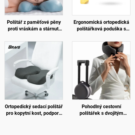
Polštář z paměťové pěny
Ergonomická ortopedická
proti vráskám a stárnutí
polštářková poduška s
kůže, polštář pro spaní na
úlevou od tlaku pro
boku a podporu krku,
kancelářskou židli S4
krásný spánkový polštář,
polštář z paměťové pěny
H14
Ortopedický sedací polštář
Pohodlný cestovní
pro kopytní kost, podpora
polštářek s dvojitým
oběhu krve, sedací polštář
jádrem z paměťové pěny
do kanceláře nebo auta,
do letadla, podpora krku
polštář z paměťové pěny
pro spánek, polštářek na