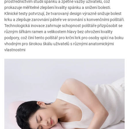
prostřednictvím studií spánku a zpětné vazby uživatelů, což
prokazuje měřitelné zlepšení kvality spánku a snížení bolesti.
Klinické testy potvrzují, že tvarovaný design výrazně snižuje bolest
krku a zlepšuje zarovnání páteře ve srovnání s konvenčními polštáři.
Technologická inovace zahrnuje schopnost polštáře přizpůsobit se
různým šířkám ramen a velikostem hlavy bez ohrožení kvality
podpory, což činí tento polštář pro krční krk pro osoby spící na boku
vhodným pro širokou škálu uživatelů s různými anatomickými
vlastnostmi