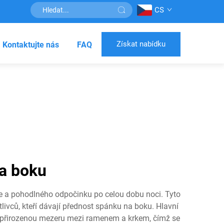
CS
Získat nabídku
Kontaktujte nás
FAQ
na boku
ře a pohodlného odpočinku po celou dobu noci. Tyto
tlivců, kteří dávají přednost spánku na boku. Hlavní
ní přirozenou mezeru mezi ramenem a krkem, čímž se