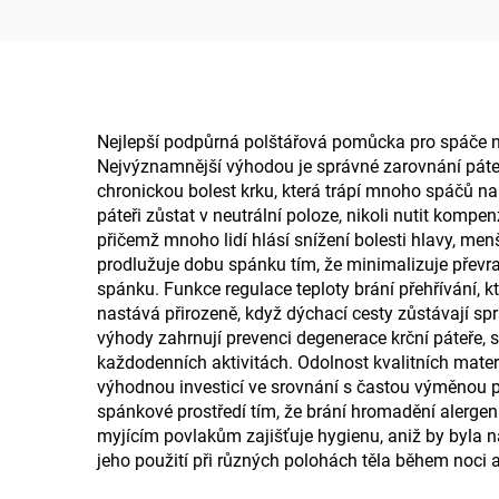
kanceláře a auta,
polšt
podložka B2
Nejlepší podpůrná polštářová pomůcka pro spáče na 
Nejvýznamnější výhodou je správné zarovnání páteře,
chronickou bolest krku, která trápí mnoho spáčů na
páteři zůstat v neutrální poloze, nikoli nutit kompe
přičemž mnoho lidí hlásí snížení bolesti hlavy, me
prodlužuje dobu spánku tím, že minimalizuje převra
spánku. Funkce regulace teploty brání přehřívání, 
nastává přirozeně, když dýchací cesty zůstávají s
výhody zahrnují prevenci degenerace krční páteře, sn
každodenních aktivitách. Odolnost kvalitních materi
výhodnou investicí ve srovnání s častou výměnou po
spánkové prostředí tím, že brání hromadění alerge
myjícím povlakům zajišťuje hygienu, aniž by byla n
jeho použití při různých polohách těla během noci 