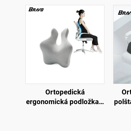
Ortopedická
Or
ergonomická podložka z
polšt
paměťové pěny pro
pod
bederní páteř, pletená
s
polštářková podložka do
kan