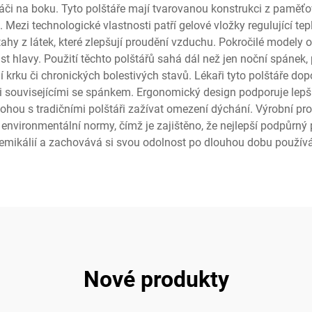
áči na boku. Tyto polštáře mají tvarovanou konstrukci z paměťo
Mezi technologické vlastnosti patří gelové vložky regulující tepl
hy z látek, které zlepšují proudění vzduchu. Pokročilé modely 
t hlavy. Použití těchto polštářů sahá dál než jen noční spánek,
ní krku či chronických bolestivých stavů. Lékaři tyto polštáře dop
visejícími se spánkem. Ergonomický design podporuje lepší to
ohou s tradičními polštáři zažívat omezení dýchání. Výrobní pr
 environmentální normy, čímž je zajištěno, že nejlepší podpůrný
emikálií a zachovává si svou odolnost po dlouhou dobu používá
Nové produkty