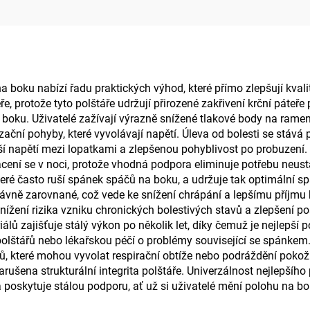
ář z paměťové pěny
do letadla
boku nabízí řadu praktických výhod, které přímo zlepšují kvali
 protože tyto polštáře udržují přirozené zakřivení krční páteře p
 boku. Uživatelé zažívají výrazně snížené tlakové body na rame
nzační pohyby, které vyvolávají napětí. Úleva od bolesti se stáv
nší napětí mezi lopatkami a zlepšenou pohyblivost po probuzení.
cení se v noci, protože vhodná podpora eliminuje potřebu neustá
které často ruší spánek spáčů na boku, a udržuje tak optimální s
právně zarovnané, což vede ke snížení chrápání a lepšímu příjm
ížení rizika vzniku chronických bolestivých stavů a zlepšení post
álů zajišťuje stálý výkon po několik let, díky čemuž je nejlepš
lštářů nebo lékařskou péčí o problémy související se spánkem. 
nů, které mohou vyvolat respirační obtíže nebo podráždění pok
arušena strukturální integrita polštáře. Univerzálnost nejlepš
a poskytuje stálou podporu, ať už si uživatelé mění polohu na 