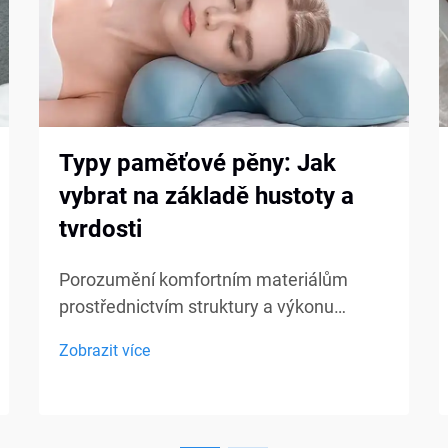
Typy paměťové pěny: Jak
vybrat na základě hustoty a
tvrdosti
Porozumění komfortním materiálům
prostřednictvím struktury a výkonu
Paměťová pěna je široce používána v
Zobrazit více
matracích, polštářích, pol cushionsech a
sedacích produktech, přesto mnoho
kupujících stále pociťuje nejistotu při
výběru správného typu. Hustota a tvrdost