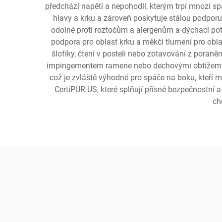
předchází napětí a nepohodlí, kterým trpí mnozí sp
hlavy a krku a zároveň poskytuje stálou podporu. 
odolné proti roztočům a alergenům a dýchací pota
podpora pro oblast krku a měkčí tlumení pro oblas
šlofíky, čtení v posteli nebo zotavování z poraně
impingementem ramene nebo dechovými obtížemi sou
což je zvláště výhodné pro spáče na boku, kteří m
CertiPUR-US, které splňují přísné bezpečnostní a
ch