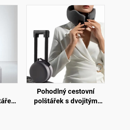
Pohodlný cestovní
tářek
polštářek s dvojitým
 U z
jádrem z paměťové pěny
dpora
do letadla, podpora krku
štářek
pro spánek, polštářek na