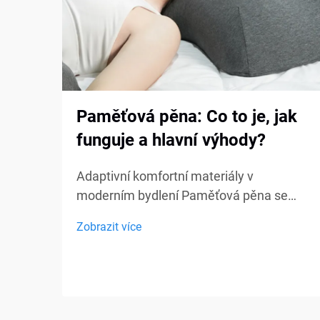
Paměťová pěna: Co to je, jak
funguje a hlavní výhody?
Adaptivní komfortní materiály v
moderním bydlení Paměťová pěna se
stala jedním z nejvíce diskutovaných
Zobrazit více
komfortních materiálů v oblasti ložení,
nábytku a osobní podpory. Od matraců a
polštářů po sedací polštářky a lékařské
pomůcky, paměťová pěna...