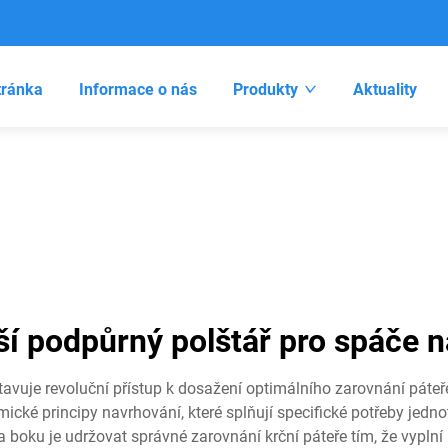
tránka
Informace o nás
Produkty
Aktuality
ší podpůrný polštář pro spáče 
tavuje revoluční přístup k dosažení optimálního zarovnání páte
ické principy navrhování, které splňují specifické potřeby jedno
a boku je udržovat správné zarovnání krční páteře tím, že vypl