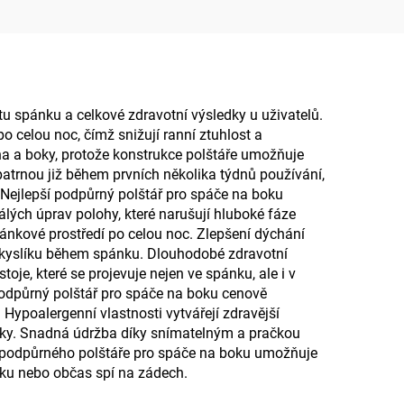
krk
tu spánku a celkové zdravotní výsledky u uživatelů.
o celou noc, čímž snižují ranní ztuhlost a
na a boky, protože konstrukce polštáře umožňuje
á patrnou již během prvních několika týdnů používání,
 Nejlepší podpůrný polštář pro spáče na boku
lých úprav polohy, které narušují hluboké fáze
pánkové prostředí po celou noc. Zlepšení dýchání
u kyslíku během spánku. Dlouhodobé zdravotní
oje, které se projevuje nejen ve spánku, ale i v
í podpůrný polštář pro spáče na boku cenově
Hypoalergenní vlastnosti vytvářejí zdravější
ožky. Snadná údržba díky snímatelným a pračkou
ího podpůrného polštáře pro spáče na boku umožňuje
boku nebo občas spí na zádech.