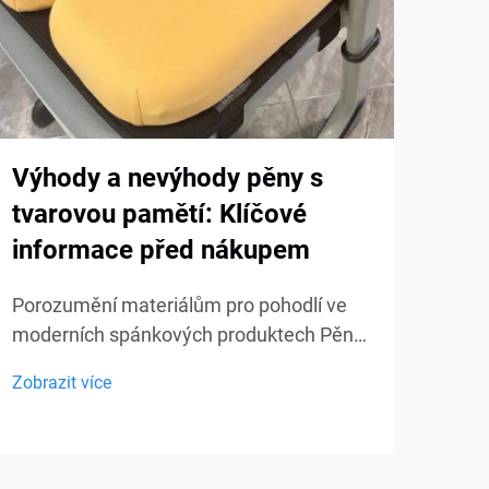
Výhody a nevýhody pěny s
Jak
tvarovou pamětí: Klíčové
dod
informace před nákupem
pam
sta
Porozumění materiálům pro pohodlí ve
moderních spánkových produktech Pěna
Vytv
s tvarovou pamětí se během posledních
komf
Zobrazit více
desetiletí stala jedním z
nové
Zobra
nejdiskutovanějších materiálů v
s po
matracích, polštářích a sedacích
prod
produktech. Její jedinečné vlastnosti
nejd