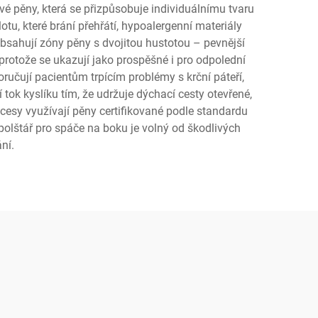
vé pěny, která se přizpůsobuje individuálnímu tvaru
otu, které brání přehřátí, hypoalergenní materiály
obsahují zóny pěny s dvojitou hustotou – pevnější
 protože se ukazují jako prospěšné i pro odpolední
oručují pacientům trpícím problémy s krční páteří,
k kyslíku tím, že udržuje dýchací cesty otevřené,
ocesy využívají pěny certifikované podle standardu
 polštář pro spáče na boku je volný od škodlivých
ní.