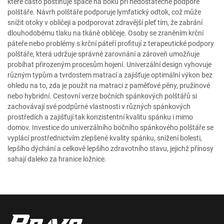
které často postihuje spáče na boku při nedostatečné podpoře
polštáře. Návrh polštáře podporuje lymfatický odtok, což může
snížit otoky v obličeji a podporovat zdravější pleť tím, že zabrání
dlouhodobému tlaku na tkáně obličeje. Osoby se zraněním krční
páteře nebo problémy s krční páteří profitují z terapeutické podpory
polštáře, která udržuje správné zarovnání a zároveň umožňuje
probíhat přirozeným procesům hojení. Univerzální design vyhovuje
různým typům a tvrdostem matrací a zajišťuje optimální výkon bez
ohledu na to, zda je použit na matraci z paměťové pěny, pružinové
nebo hybridní. Cestovní verze bočních spánkových polštářů si
zachovávají své podpůrné vlastnosti v různých spánkových
prostředích a zajišťují tak konzistentní kvalitu spánku i mimo
domov. Investice do univerzálního bočního spánkového polštáře se
vyplácí prostřednictvím zlepšené kvality spánku, snížení bolesti,
lepšího dýchání a celkově lepšího zdravotního stavu, jejichž přínosy
sahají daleko za hranice ložnice.