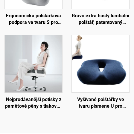
Ergonomická polštářková
Bravo extra hustý lumbální
podpora ve tvaru S pro
polštář, patentovaný
dolní páteř, podložka na
ergonomický pevný
židli do kanceláře,
polštář pro podporu
podložka B7
bederní oblasti, podložka
B11
Nejprodávanější potisky z
Vyšívané polštářky ve
paměťové pěny s tlakovou
tvaru písmene U pro
nápravou, ortopedické
kancelář, sedací polštář z
ergonomické sedací
paměťové pěny pro
polštářky, sedací podložka
kopytní kost
S3