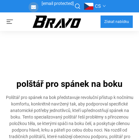
[email protected]
CS
Získat nabídku
polštář pro spánek na boku
Polštář pro spánek na bok představuje revoluční přístup k nočnímu
komfortu, konkrétně navržený tak, aby podporoval specifické
anatomické potřeby jednotlivců, kteří upřednostňují spánek na
boku. Tento specializovaný polštář řeší problémy s přirozenou
položkou těla, se kterými spáči na boku čelí, a poskytuje cílenou
podporu hlavě, krku a páteři po celou dobu noci. Na rozdíl od
tradičních polštářů, které nabízejí obecnou podporu, polštář pro