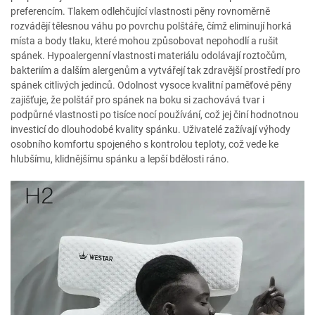
preferencím. Tlakem odlehčující vlastnosti pěny rovnoměrně
rozvádějí tělesnou váhu po povrchu polštáře, čímž eliminují horká
místa a body tlaku, které mohou způsobovat nepohodlí a rušit
spánek. Hypoalergenní vlastnosti materiálu odolávají roztočům,
bakteriím a dalším alergenům a vytvářejí tak zdravější prostředí pro
spánek citlivých jedinců. Odolnost vysoce kvalitní paměťové pěny
zajišťuje, že polštář pro spánek na boku si zachovává tvar i
podpůrné vlastnosti po tisíce nocí používání, což jej činí hodnotnou
investicí do dlouhodobé kvality spánku. Uživatelé zažívají výhody
osobního komfortu spojeného s kontrolou teploty, což vede ke
hlubšímu, klidnějšímu spánku a lepší bdělosti ráno.