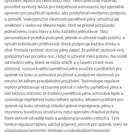
optimální teplotu po celou dobu noci. Tento pokročilý materiál,
původně vyvinutý NASA pro bezpečnost astronautů, byl speciálně
upraven pro použití při spánku, aby poskytoval nevídanou podporu
a pohodlí. Viskozpružné vlastnosti paměťové pěny umožňují její
změkčení v reakci na tělesné teplo, čímž se přesně přizpůsobí
jedinečnému tvaru hlavy a krku každého jednotlivce. Tato
personalizace probíhá postupně, jakmile si uživatel najde polohu, a
vytváří individuální přiléhavost, která podporuje každou křivku a
úhel. Pomalá rychlost obnovy pěny zajistí, že polštář zachová svůj
podpůrný tvar po celou noc, i když si uživatel mění polohu. Na rozdíl
od tradiční pěny, která se může stlačit a s časem ztratit svou
účinnost, vysoce kvalitní paměťová pěna použitá v polštářích pro
spánek na boku si uchovává pružnost a podpůrné vlastnosti po
mnoho let během pravidelného používání. Technologie regulace
teploty představuje významný pokrok v návrhu paměťové pěny a
řeší běžnou stížnost, že tradiční paměťová pěna uchovává teplo a
způsobuje nepříjemné horko během spánku. Moderní polštáře pro
spánek na boku obsahují chladicí gelové impregnace, pěnu s
otevřenou buněčnou strukturou nebo speciální chladivé potahy,
které aktivně odvádějí teplo a podporují proudění vzduchu. Tyto
funkce regulace teploty udržují příjemný povrch pro spánek, který se
přizpůsobuje sezónním změnám a individuálním teplotním