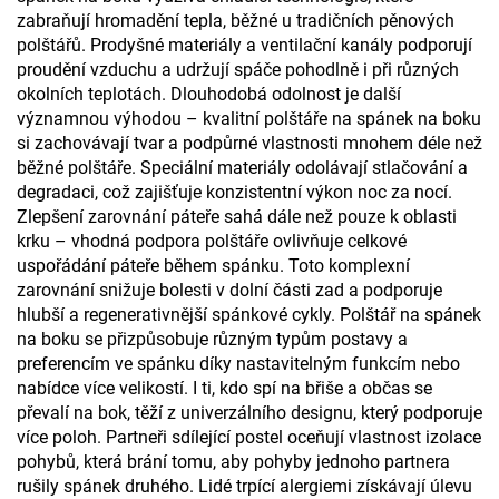
zabraňují hromadění tepla, běžné u tradičních pěnových
polštářů. Prodyšné materiály a ventilační kanály podporují
proudění vzduchu a udržují spáče pohodlně i při různých
okolních teplotách. Dlouhodobá odolnost je další
významnou výhodou – kvalitní polštáře na spánek na boku
si zachovávají tvar a podpůrné vlastnosti mnohem déle než
běžné polštáře. Speciální materiály odolávají stlačování a
degradaci, což zajišťuje konzistentní výkon noc za nocí.
Zlepšení zarovnání páteře sahá dále než pouze k oblasti
krku – vhodná podpora polštáře ovlivňuje celkové
uspořádání páteře během spánku. Toto komplexní
zarovnání snižuje bolesti v dolní části zad a podporuje
hlubší a regenerativnější spánkové cykly. Polštář na spánek
na boku se přizpůsobuje různým typům postavy a
preferencím ve spánku díky nastavitelným funkcím nebo
nabídce více velikostí. I ti, kdo spí na břiše a občas se
převalí na bok, těží z univerzálního designu, který podporuje
více poloh. Partneři sdílející postel oceňují vlastnost izolace
pohybů, která brání tomu, aby pohyby jednoho partnera
rušily spánek druhého. Lidé trpící alergiemi získávají úlevu