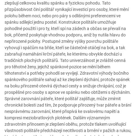
zlepšují celkovou kvalitu spánku a fyzickou pohodu. Tato
přizpůsobivost činí polštář vynikající investicí pro osoby, které mění
polohu během noci, nebo pro páry s odlišnými preferencemi ve
spánku sdílející jednu postel. Konstrukce polštáře umožňuje
pohodlné použití i pro ty, kteří spí na zádech a občas se převalí na
bok, přičemž poskytuje vhodnou podporu, aniž by nutila hlavu do
nepřirozené polohy. Postupné změny výšky povrchu polštáře
vyhovují i spáčům na břiše, kteří se částečně otáčejí na bok, a tak
zabraňují namáhání krční páteře, ke kterému obvykle dochází u
tradičních plochých polštářů. Tato univerzálnost je zvláště cenná
pro těhotné ženy, jejichž spánkové pozice se mění během
těhotenství a potřeby pohodlí se vyvíjejí. Zdravotní výhody bočního
spánkového polštáře sahají až ke zlepšení dýchání, protože spánek
na boku přirozeně otevírá dýchací cesty a snižuje chrápání, což je
prospěšné pro osoby s apnoe ve spánku nebo obtížemi s dýcháním.
Správné zarovnání páteře, které polštář zajišťuje, může zmírnit
chronické bolesti zad tím, že podporuje přirozený tvar páteře a brání
nesprávnému zarovnání, které přispívá ke svalovému napětí a
kompresi meziobratlových plotének. Dalším významným
zdravotním přínosem je zlepšení oběhu, protože tlakem uvolňující
vlastnosti polštáře předcházejí necitlivosti a brnění v pažích a rukou,