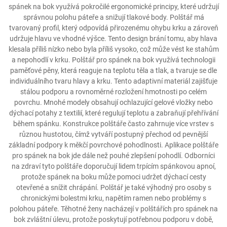
spánek na bok využívá pokročilé ergonomické principy, které udržují
správnou polohu páteře a snižují tlakové body. Polštář má
tvarovaný profil, který odpovídá přirozenému ohybu krku a zároveň
udržuje hlavu ve vhodné výšce. Tento design brání tomu, aby hlava
klesala příliš nízko nebo byla příliš vysoko, což může vést ke stahům
a nepohodlí v krku. Polštář pro spánek na bok využívá technologii
paměťové pěny, která reaguje na teplotu těla a tlak, a tvaruje se dle
individuálního tvaru hlavy a krku. Tento adaptivní materiál zajišťuje
stálou podporu a rovnoměrné rozložení hmotnosti po celém
povrchu. Mnohé modely obsahují ochlazující gelové vložky nebo
dýchací potahy z textilií, které regulují teplotu a zabraňují přehřívání
během spánku. Konstrukce polštáře často zahrnuje více vrstev s
různou hustotou, čímž vytváří postupný přechod od pevnější
základní podpory k měkčí povrchové pohodlnosti. Aplikace polštáře
pro spánek na bok jde dále než pouhé zlepšení pohodlí. Odborníci
na zdraví tyto polštáře doporučují lidem trpícím spánkovou apnoí,
protože spánek na boku může pomoci udržet dýchací cesty
otevřené a snížit chrápání. Polštář je také výhodný pro osoby s
chronickými bolestmi krku, napětím ramen nebo problémy s
polohou páteře. Těhotné ženy nacházejí v polštářích pro spánek na
bok zvláštní úlevu, protože poskytují potřebnou podporu v době,