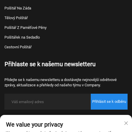
Polštář Na Záda
Tělový Polštář
Polštář Z Paměťové Pěny
Polštářek na Sedadlo
Cestovní Polštář
Přihlaste se k našemu newsletteru
Přidejte se k našemu newsletteru a dostávejte nejnovější odvětvové
zprávy, aktualizace a přehledy od našeho týmu v Company.
Přihlásit se k odběru
Copyright © 2026 Nantong Bulawo Home Textile Co., Ltd. Beijing Všechna
We value your privacy
práva vyhrazena.
Zásady ochrany osobních údajů