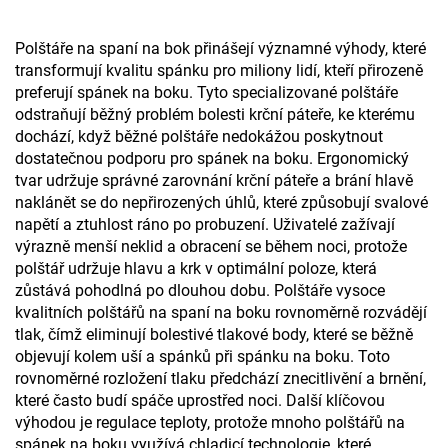
Polštáře na spaní na bok přinášejí významné výhody, které
transformují kvalitu spánku pro miliony lidí, kteří přirozeně
preferují spánek na boku. Tyto specializované polštáře
odstraňují běžný problém bolesti krční páteře, ke kterému
dochází, když běžné polštáře nedokážou poskytnout
dostatečnou podporu pro spánek na boku. Ergonomický
tvar udržuje správné zarovnání krční páteře a brání hlavě
naklánět se do nepřirozených úhlů, které způsobují svalové
napětí a ztuhlost ráno po probuzení. Uživatelé zažívají
výrazně menší neklid a obracení se během noci, protože
polštář udržuje hlavu a krk v optimální poloze, která
zůstává pohodlná po dlouhou dobu. Polštáře vysoce
kvalitních polštářů na spaní na boku rovnoměrně rozvádějí
tlak, čímž eliminují bolestivé tlakové body, které se běžně
objevují kolem uší a spánků při spánku na boku. Toto
rovnoměrné rozložení tlaku předchází znecitlivění a brnění,
které často budí spáče uprostřed noci. Další klíčovou
výhodou je regulace teploty, protože mnoho polštářů na
spánek na boku využívá chladicí technologie, které