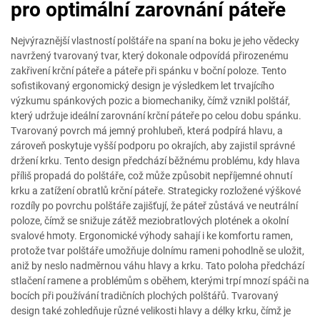
pro optimální zarovnání páteře
Nejvýraznější vlastností polštáře na spaní na boku je jeho vědecky
navržený tvarovaný tvar, který dokonale odpovídá přirozenému
zakřivení krční páteře a páteře při spánku v boční poloze. Tento
sofistikovaný ergonomický design je výsledkem let trvajícího
výzkumu spánkových pozic a biomechaniky, čímž vznikl polštář,
který udržuje ideální zarovnání krční páteře po celou dobu spánku.
Tvarovaný povrch má jemný prohlubeň, která podpírá hlavu, a
zároveň poskytuje vyšší podporu po okrajích, aby zajistil správné
držení krku. Tento design předchází běžnému problému, kdy hlava
příliš propadá do polštáře, což může způsobit nepříjemné ohnutí
krku a zatížení obratlů krční páteře. Strategicky rozložené výškové
rozdíly po povrchu polštáře zajišťují, že páteř zůstává ve neutrální
poloze, čímž se snižuje zátěž meziobratlových plotének a okolní
svalové hmoty. Ergonomické výhody sahají i ke komfortu ramen,
protože tvar polštáře umožňuje dolnímu rameni pohodlně se uložit,
aniž by neslo nadměrnou váhu hlavy a krku. Tato poloha předchází
stlačení ramene a problémům s oběhem, kterými trpí mnozí spáči na
bocích při používání tradičních plochých polštářů. Tvarovaný
design také zohledňuje různé velikosti hlavy a délky krku, čímž je