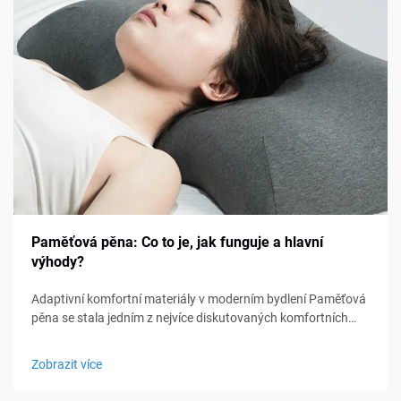
Paměťová pěna: Co to je, jak funguje a hlavní
výhody?
Adaptivní komfortní materiály v moderním bydlení Paměťová
pěna se stala jedním z nejvíce diskutovaných komfortních
materiálů v oblasti ložení, nábytku a osobní podpory. Od
matraců a polštářů po sedací polštářky a lékařské pomůcky,
Zobrazit více
paměťová pěna...