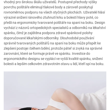
vhodný pro širokou škálu uživatelů. Postupné přechody výšky
povrchu polštáře eliminují tlakové body a zároveň poskytují
rovnoměrnou podporu na všech styčných plochách. Uživatelé hlásí
výrazné snížení ránového ztuhnutí krku a bolestí hlavy poté, co
přešli na ergonomicky tvarované polštáře na spaní na boku. Design
vychází z názorů ortopedických specialistů a odborníků na lékařství
spánku, čímž je zajištěna podpora zdravé spánkové polohy
doporučované lékařskými odborníky. Dlouhodobé používání
správně tvarovaných polštářů na spaní na boku může přispět ke
zlepšení postoje i během bdění, protože páteř si zvyká na správné
zarovnání, které se formuje právě ve spánku. Investice do
ergonomického designu se vyplácí ve vyšší kvalitě spánku, snížení
bolesti a lepším celkovém zdravotním stavu u lidí, kteří spí na boku.