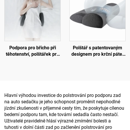
Podpora pro břicho při
Polštář s patentovaným
těhotenství, polštářek pro
designem pro krční páteř
bederní páteř, polštář pro
proti bolesti krku, polštář z
lože, podložka W2
paměťové pěny pro spaní,
ergonomický polštář,
polštář z paměťové pěny
H10
Hlavní výhodou investice do polstrování pro podporu zad
na auto sedačku je jeho schopnost proměnit nepohodlné
jízdní zkušenosti v příjemné cesty tím, že poskytuje cílenou
bederní podporu tam, kde tovární sedadla často nestačí.
Uživatelé pravidelně hlásí výrazné zmírnění bolesti a
tuhosti v dolní části zad po začlenění polstrování pro