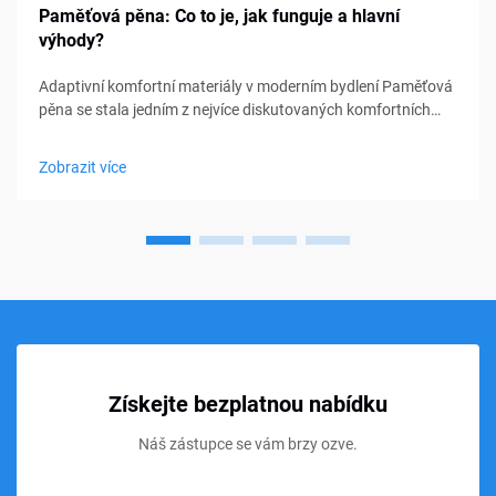
Paměťová pěna: Co to je, jak funguje a hlavní
výhody?
Adaptivní komfortní materiály v moderním bydlení Paměťová
pěna se stala jedním z nejvíce diskutovaných komfortních
materiálů v oblasti ložení, nábytku a osobní podpory. Od
matraců a polštářů po sedací polštářky a lékařské pomůcky,
Zobrazit více
paměťová pěna...
Získejte bezplatnou nabídku
Náš zástupce se vám brzy ozve.