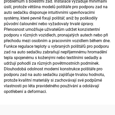
problémům s bolestmi zad. Instalace vyžaduje minimální
úsilí, protože většina modelů polštáře pro podporu zad na
auto sedačku disponuje intuitivními upevňovacími
systémy, které pevně fixují polštář, aniž by poškodily
původní čalounění nebo vyžadovaly trvalé úpravy.
Přenosnost umožňuje uživatelům udržet konzistentní
podporu v různých vozidlech, pronajatých autech nebo při
přechodu mezi osobním a pracovním vozidlem během dne.
Funkce regulace teploty u vybraných polštářů pro podporu
zad na auto sedačku zabraňují nepříjemnému hromadění
tepla spojenému s koženými nebo textilními sedadly a
udržují pohodlí za různých povětrnostních podmínek.
Dlouhodobá odolnost moderní konstrukce polštáře pro
podporu zad na auto sedačku zajišťuje trvalou hodnotu,
protože kvalitní materiály si zachovávají své podpůrné
vlastnosti po léta pravidelného používání a odolávají
opotřebení a deformaci.