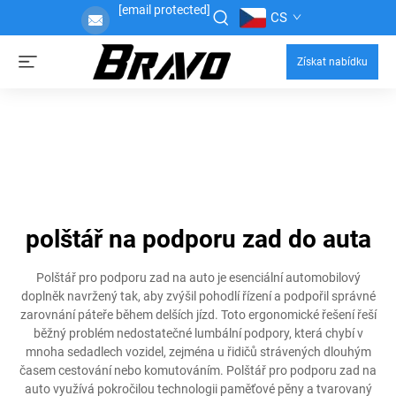
[email protected]
CS
Získat nabídku
polštář na podporu zad do auta
Polštář pro podporu zad na auto je esenciální automobilový
doplněk navržený tak, aby zvýšil pohodlí řízení a podpořil správné
zarovnání páteře během delších jízd. Toto ergonomické řešení řeší
běžný problém nedostatečné lumbální podpory, která chybí v
mnoha sedadlech vozidel, zejména u řidičů strávených dlouhým
časem cestování nebo komutováním. Polštář pro podporu zad na
auto využívá pokročilou technologii paměťové pěny a tvarovaný