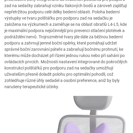
zad na sedačky zabraňují vzniku tlakových bodů a zároveň zajišťují
nepřetržitou podporu celé délky bederní oblasti. Poloha bederní
výstupky ve tvaru polštářku pro podporu zad na sedačku je
založena na výzkumech a zaměřuje se na oblast obratlů L4-L5, kde
je maximální podpora nejúčinnější pro prevenci stlačení plotének a
podráždění nervů. Trojrozměrné tvary jde dále za běžnou bederní
podporu a zahrnují jemné boční opěrky, které pomáhají udržet
správné boční zarovnání páteře a zabraňují bočnímu prohnutí, ke
kterému může docházet při řízení jednou rukou nebo při sahání po
ovládacích prvcích. Možnosti nastavení integrované do pokročilých
konstrukcí polštářků pro podporu zad na sedačky umožňují
uživatelům přesně doladit polohu pro optimální pohodlí, což
zohledňuje různé úhly sedadel a osobní preference, aniž by byly
narušeny terapeutické účinky.