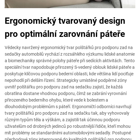
Ergonomický tvarovaný design
pro optimální zarovnání páteře
Vědecky navržený ergonomický tvar polštářků pro podporu zad na
sedačky automobilů vychází z rozsáhlého výzkumu lidské anatomie
a biomechaniky správné polohy páteře při sedících aktivitách. Tento
speciální tvar napodobuje přirozený S-vedený oblouk lidské páteře a
poskytuje klíčovou podporu bederní oblasti, kde většina lidí pociťuje
nepohodlí při delším řízení. Strategicky umístěné podpěrné zóny
uvnitř polštářku pro podporu zad na sedačku zajistí, že každá
obratlina dostane vhodnou podporu, čímž se zabrání vyrovnání
přirozeného bederního ohybu, které vede k bolestem a
dlouhodobým problémům s páteří. Ergonomičtí odborníci navrhují
tvary polštářků pro podporu zad na sedačku tak, aby vyhovovaly
různým typům těla a výškám, a zajistili tak účinnou podporu
uživatelům od drobných jedinců po robustnější řidiče, kteří mohou
mít problémy se standardními automobilovými sedadly. Postupné
přechodové zóny integrované do kvalitních polštářků pro podporu