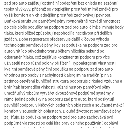
zad pro auto zajišťují optimální podepření bez ohledu na sezónní
teplotní výkyvy, přičemž se v teplejším prostředí mírně změkčí pro
vyšší komfort a v chladnějším prostředí zachovávají pevnost.
Buňková struktura paměťové pěny rovnoměrně rozvádí hmotnost
po celé ploše podušky na podporu zad pro auto, čímž eliminuje body
tlaku, které běžně způsobují nepohodlí a necitlivost při delších
jízdách. Doba regenerace představuje další klíčovou výhodu
technologie paměťové pěny, kdy se poduška na podporu zad pro
auto vrátí do původního tvaru během několika sekund po
odstranění tlaku, což zajišťuje konzistentní podporu pro více
uživatelů nebo různé polohy při řízení. Hypoalergenní vlastnosti
kvalitní paměťové pěny činí podušku na podporu zad pro auto
vhodnou pro osoby s náchylností k alergiím na tradiční plniva,
zatímco otevřená buněčná struktura podporuje cirkulaci vzduchu a
brání tak hromadění vlhkosti. Různé hustoty paměťové pěny
umožňují výrobcům vytvářet dvouzónové podpůrné systémy v
rámci jediné podušky na podporu zad pro auto, které poskytují
pevnější podporu v klíčových bederních oblastech a současně měkčí
komfort v sousedních oblastech. Dlouhá životnost paměťové pěny
zajišťuje, že poduška na podporu zad pro auto zachovává své
podpůrné vlastnosti po celá léta pravidelného používání, odolává