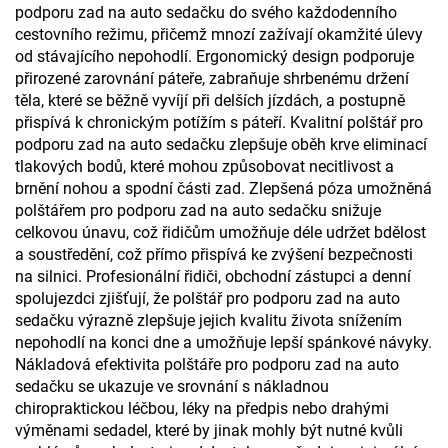
podporu zad na auto sedačku do svého každodenního
cestovního režimu, přičemž mnozí zažívají okamžité úlevy
od stávajícího nepohodlí. Ergonomický design podporuje
přirozené zarovnání páteře, zabraňuje shrbenému držení
těla, které se běžně vyvíjí při delších jízdách, a postupně
přispívá k chronickým potížím s páteří. Kvalitní polštář pro
podporu zad na auto sedačku zlepšuje oběh krve eliminací
tlakových bodů, které mohou způsobovat necitlivost a
brnění nohou a spodní části zad. Zlepšená póza umožněná
polštářem pro podporu zad na auto sedačku snižuje
celkovou únavu, což řidičům umožňuje déle udržet bdělost
a soustředění, což přímo přispívá ke zvýšení bezpečnosti
na silnici. Profesionální řidiči, obchodní zástupci a denní
spolujezdci zjišťují, že polštář pro podporu zad na auto
sedačku výrazně zlepšuje jejich kvalitu života snížením
nepohodlí na konci dne a umožňuje lepší spánkové návyky.
Nákladová efektivita polštáře pro podporu zad na auto
sedačku se ukazuje ve srovnání s nákladnou
chiropraktickou léčbou, léky na předpis nebo drahými
výměnami sedadel, které by jinak mohly být nutné kvůli