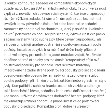
jakoukoli konfigurací sedadel, od kompaktních ekonomických
vozidel až po luxusní SUV a nákladní automobily. Tato univerzálnost
vyplývá z inovativních upevňovacích systémů, které se přizpůsobují
různým výškám sedadel, šířkám a úhlům opěrek zad bez nutnosti
trvalých úprav původního čalounění nebo konstrukce sedadel.
Nastavitelný popruhový mechanismus, který je součástí kvalitních
návrhů polstrovacích podušek pro sedadla, využívá elastické pásky,
zapínací systémy nebo suché zipy, které pevně fixují podušku, ale
zároveň umožňují snadné odstranění a opětovné nasazení podle
potřeby. Instalace obvykle trvá méně než dvě minuty, přičemž
intuitivní pokyny pro umístění a jasné instrukce zajistí, že uživatel
dosáhne optimální polohy pro maximální terapeutický efekt své
polstrovací podušky pro sedadlo. Protiskluzové materiály
integrované na zadní straně polstrovací podušky pro sedadlo brání
posunování nebo posunu během jízdy, čímž zachovávají stálou
polohu podpory i při náhlém brzdění, zatáčení nebo agresivním stylu
jízdy. Kompatibilita sahá za hranice osobních vozidel a zahrnuje
také kancelářská křesla, sedadla v letadlech a další sedací prostředí,
kde mohou uživatelé profitovat z dodatečné bederní podpory, čímž
maximalizuje užitnou hodnotu a přínos investice do polstrovací
podušky pro sedadlo. Kompaktní profil dobře navržených