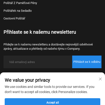
Polštář Z Paměťové Pěny
Polštářek na Sedadlo
Cestovní Polštář
Přihlaste se k našemu newsletteru
Přidejte se k našemu newsletteru a dostávejte nejnovější odvětvové
zprávy, aktualizace a přehledy od našeho týmu v Company.
Přihlásit se k odběru
Copyright © 2026 Nantong Bulawo Home Textile Co., Ltd. Beijing Všechna
We value your privacy
práva vyhrazena.
Zásady ochrany osobních údajů
We use cookies and similar tools to provide our services. If you
don't want to accept all cookies, click Personalize cookies.
Accept all