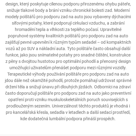
design, který poskytuje cílenou podporu přirozenému ohybu páteře,
snižuje tlakové body a brání vzniku chronické bolesti zad. Moderní
modely polštářů pro podporu zad na auto jsou vybaveny dýchacími
síťovými potahy, které podporují cirkulaci vzduchu, a zabrání
hromadění tepla a vlhkosti za teplého počasí. Upravitelné
popruhové systémy kvalitních polštářů pro podporu zad na auto
zajišťují pevné upevnění k různým typům sedadel – od kompaktních
vozů až po SUV a nákladní auta. Tyto polštáře často obsahují další
funkce, jako jsou snímatelné potahy pro snadné čištění, konstrukce
z pěny s dvojitou hustotou pro optimální pohodlí a přenosný design
umožňující uživatelům přenášet podporu mezi různými vozidly.
Terapeutické výhody používání polštáře pro podporu zad na auto
jdou dále než okamžité pohodlí, protože pomáhají udržovat správné
držení těla a snižují únavu při dlouhých jízdách. Odborníci na zdraví
často doporučují polštáře pro podporu zad na auto jako preventivní
opatření proti vzniku muskuloskeletálních poruch souvisejících s
prodlouženým sezením. Univerzálnost těchto produktů je vhodná i
pro kancelářská křesla, sedadla v letadlech a další sedací prostředí,
kde dodatečná lumbální podpora přináší prospěch.