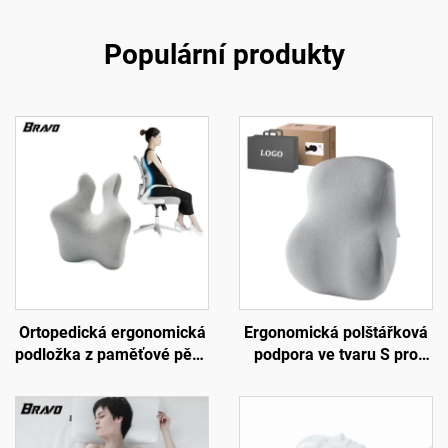
Populární produkty
Ortopedická ergonomická
Ergonomická polštářková
podložka z paměťové pěny
podpora ve tvaru S pro
pro bederní páteř, pletená
dolní páteř, podložka na
polštářková podložka do
židli do kanceláře,
kanceláře a auta,
podložka B7
podložka B2