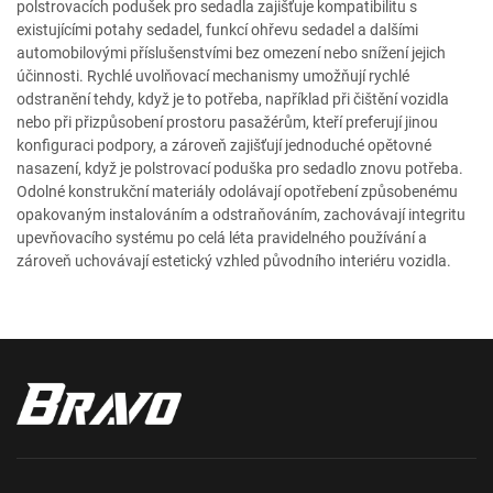
polstrovacích podušek pro sedadla zajišťuje kompatibilitu s
existujícími potahy sedadel, funkcí ohřevu sedadel a dalšími
automobilovými příslušenstvími bez omezení nebo snížení jejich
účinnosti. Rychlé uvolňovací mechanismy umožňují rychlé
odstranění tehdy, když je to potřeba, například při čištění vozidla
nebo při přizpůsobení prostoru pasažérům, kteří preferují jinou
konfiguraci podpory, a zároveň zajišťují jednoduché opětovné
nasazení, když je polstrovací poduška pro sedadlo znovu potřeba.
Odolné konstrukční materiály odolávají opotřebení způsobenému
opakovaným instalováním a odstraňováním, zachovávají integritu
upevňovacího systému po celá léta pravidelného používání a
zároveň uchovávají estetický vzhled původního interiéru vozidla.