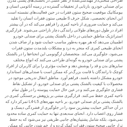
طراحی منحنی‌دار مهندسی‌شده از نظر علمی در بالشتک‌های پشتی مدرن
برای صندلی خودرو، بازتابی از تحقیقات گسترده در زمینه آناتومی انسان و
بیومکانیک موقعیت صحیح ستون فقرات در حین فعالیت‌های نشسته است.
این انحنای تخصصی، شکل حرف S طبیعی ستون فقرات انسان را تقلید
می‌کند و حمایت ضروری از ناحیه کمری را فراهم می‌کند که در آن بیشتر
افراد در طول دوره‌های طولانی رانندگی دچار ناراحتی می‌شوند. قرارگیری
استراتژیک مناطق حمایتی در داخل بالشتک پشتی برای صندلی خودرو
اطمینان می‌دهد که هر مهره به‌طور مناسب حمایت شود و از صاف شدن
انحنای طبیعی کمری که منجر به درد و مشکلات بلندمدت ستون فقرات
می‌شود، جلوگیری می‌کند. متخصصان ارگونومی این انحناءها را در بالشتک
پشتی برای صندلی خودرو به گونه‌ای طراحی می‌کنند که انواع مختلف
سایزهای بدن و قد را پوشش دهد و حمایت مؤثری را برای کاربران از افراد
کوچک تا رانندگان با قامت بزرگ‌تر که ممکن است با صندلی‌های استاندارد
خودرو مشکل داشته باشند، فراهم آورد. مناطق انتقال تدریجی موجود در
محصولات با کیفیت بالشتک پشتی برای صندلی خودرو، از تشکیل نقاط
فشاری جلوگیری می‌کنند و در عین حال حمایت پیوسته را در طول تمام
ناحیه کمری حفظ می‌کنند. قرارگیری مبتنی بر پژوهش برجستگی کمری در
بالشتک پشتی برای صندلی خودرو، بر ناحیه مهره‌های L4-L5 تمرکز دارد که
در آن حداکثر حمایت بیشترین سود را در جلوگیری از فشردگی دیسک و
فشار روی اعصاب دارد. انحنای سه‌بعدی تنها به حمایت کمری ساده محدود
نمی‌شود، بلکه شامل پشتیبان‌های جانبی ظریفی نیز می‌شود که به حفظ
تراز جانبی صحیح ستون فقرات کمک کرده و از خم شدن جانبی که ممکن