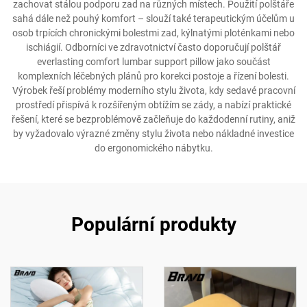
zachovat stálou podporu zad na různých místech. Použití polštáře
sahá dále než pouhý komfort – slouží také terapeutickým účelům u
osob trpících chronickými bolestmi zad, kýlnatými ploténkami nebo
ischiágií. Odborníci ve zdravotnictví často doporučují polštář
everlasting comfort lumbar support pillow jako součást
komplexních léčebných plánů pro korekci postoje a řízení bolesti.
Výrobek řeší problémy moderního stylu života, kdy sedavé pracovní
prostředí přispívá k rozšířeným obtížím se zády, a nabízí praktické
řešení, které se bezproblémově začleňuje do každodenní rutiny, aniž
by vyžadovalo výrazné změny stylu života nebo nákladné investice
do ergonomického nábytku.
Populární produkty