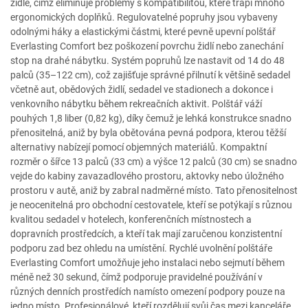
židle, čímž eliminuje problémy s kompatibilitou, které trápí mnoho
ergonomických doplňků. Regulovatelné popruhy jsou vybaveny
odolnými háky a elastickými částmi, které pevně upevní polštář
Everlasting Comfort bez poškození povrchu židlí nebo zanechání
stop na drahé nábytku. Systém popruhů lze nastavit od 14 do 48
palců (35–122 cm), což zajišťuje správné přilnutí k většině sedadel
včetně aut, obědových židlí, sedadel ve stadionech a dokonce i
venkovního nábytku během rekreačních aktivit. Polštář váží
pouhých 1,8 liber (0,82 kg), díky čemuž je lehká konstrukce snadno
přenositelná, aniž by byla obětována pevná podpora, kterou těžší
alternativy nabízejí pomocí objemných materiálů. Kompaktní
rozměr o šířce 13 palců (33 cm) a výšce 12 palců (30 cm) se snadno
vejde do kabiny zavazadlového prostoru, aktovky nebo úložného
prostoru v autě, aniž by zabral nadměrné místo. Tato přenositelnost
je neocenitelná pro obchodní cestovatele, kteří se potýkají s různou
kvalitou sedadel v hotelech, konferenčních místnostech a
dopravních prostředcích, a kteří tak mají zaručenou konzistentní
podporu zad bez ohledu na umístění. Rychlé uvolnění polštáře
Everlasting Comfort umožňuje jeho instalaci nebo sejmutí během
méně než 30 sekund, čímž podporuje pravidelné používání v
různých denních prostředích namísto omezení podpory pouze na
jedno místo. Profesionálové, kteří rozdělují svůj čas mezi kanceláře,