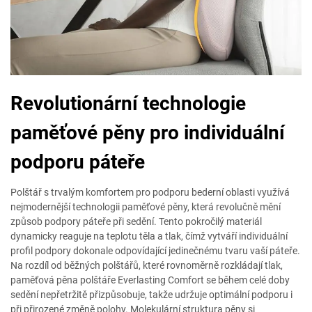
Revolutionární technologie
paměťové pěny pro individuální
podporu páteře
Polštář s trvalým komfortem pro podporu bederní oblasti využívá
nejmodernější technologii paměťové pěny, která revolučně mění
způsob podpory páteře při sedění. Tento pokročilý materiál
dynamicky reaguje na teplotu těla a tlak, čímž vytváří individuální
profil podpory dokonale odpovídající jedinečnému tvaru vaší páteře.
Na rozdíl od běžných polštářů, které rovnoměrně rozkládají tlak,
paměťová pěna polštáře Everlasting Comfort se během celé doby
sedění nepřetržitě přizpůsobuje, takže udržuje optimální podporu i
při přirozené změně polohy. Molekulární struktura pěny si