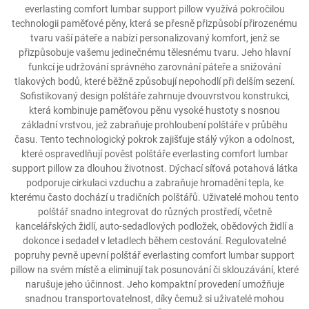
everlasting comfort lumbar support pillow využívá pokročilou
technologii paměťové pěny, která se přesně přizpůsobí přirozenému
tvaru vaší páteře a nabízí personalizovaný komfort, jenž se
přizpůsobuje vašemu jedinečnému tělesnému tvaru. Jeho hlavní
funkcí je udržování správného zarovnání páteře a snižování
tlakových bodů, které běžně způsobují nepohodlí při delším sezení.
Sofistikovaný design polštáře zahrnuje dvouvrstvou konstrukci,
která kombinuje paměťovou pěnu vysoké hustoty s nosnou
základní vrstvou, jež zabraňuje prohloubení polštáře v průběhu
času. Tento technologický pokrok zajišťuje stálý výkon a odolnost,
které ospravedlňují pověst polštáře everlasting comfort lumbar
support pillow za dlouhou životnost. Dýchací síťová potahová látka
podporuje cirkulaci vzduchu a zabraňuje hromadění tepla, ke
kterému často dochází u tradičních polštářů. Uživatelé mohou tento
polštář snadno integrovat do různých prostředí, včetně
kancelářských židlí, auto-sedadlových podložek, obědových židlí a
dokonce i sedadel v letadlech během cestování. Regulovatelné
popruhy pevně upevní polštář everlasting comfort lumbar support
pillow na svém místě a eliminují tak posunování či sklouzávání, které
narušuje jeho účinnost. Jeho kompaktní provedení umožňuje
snadnou transportovatelnost, díky čemuž si uživatelé mohou