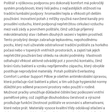
Polštář s výškovou podporou pro dokonalý komfort má pokročilý
systém prodyšnosti, který řeší jednu z nejčastějších stížností na
tradiční lumbální podpory: hromadění tepla a vlhkosti při delším
používání. Inovativní potah z mřížky využívá navržené kanály pro
proudění vzduchu, které podporují nepřetržitou cirkulaci vzduchu
mezi vaší zády a povrchem polštáře, čímž udržuje příjemný
mikroklimatický stav i během dlouhých sezení v teplém prostředí.
Tento prodyšný design zabraňuje lepkavému, nepohodlnému
pocitu, který nutí uživatele odstraňovat tradiční polštáře za horkého
počasí nebo v topených vnitřních prostorách, a zajistí tak jejich
nepřetržité používání bez ohledu na okolní podmínky. Vlastnosti
odtahující vlhkost aktivně odvádějí pot z povrchů kontaktu, čímž
brání růstu bakterií a vzniku nepříjemného zápachu, který obvykle
postihuje neprodyšné materiály. Potah polštáře Everlasting
Comfort Lumbar Support Pillow je ošetřen antimikrobiální úpravou,
která potlačuje růst bakterií a plísní, a tím udržuje hygienické normy
důležité pro sdílené pracovní prostory nebo použití v rodině.
Možnost pračky umožňuje důkladné čištění bez poškození vnitřní
paměťové pěny, což zajišťuje dlouhodobou čerstvost a výrazně
prodlužuje funkční životnost polštáře ve srovnání s alternativami,
které nelze prát. Materiály vysoce kvalitní třídy odolávají stlačení a