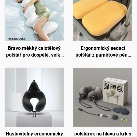
Bravo měkký celotělový
Ergonomický sedací
polštář pro dospělé, velký
polštář z paměťové pěny
vložený polštář pro spáče
ve tvaru písmene U s
na boku, těhotenský
popruhem, nastavitelný
polštář, tělový polštář BP-2
polštář na židli do školy
Nastavitelný ergonomický
polštářek na hlavu a krk s