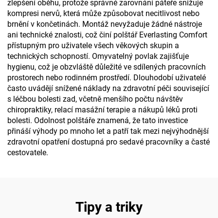
zlepšení oběhu, protože správné zarovnání páteře snižuje
kompresi nervů, která může způsobovat necitlivost nebo
brnění v končetinách. Montáž nevyžaduje žádné nástroje
ani technické znalosti, což činí polštář Everlasting Comfort
přístupným pro uživatele všech věkových skupin a
technických schopností. Omyvatelný povlak zajišťuje
hygienu, což je obzvláště důležité ve sdílených pracovních
prostorech nebo rodinném prostředí. Dlouhodobí uživatelé
často uvádějí snížené náklady na zdravotní péči související
s léčbou bolesti zad, včetně menšího počtu návštěv
chiropraktiky, relací masážní terapie a nákupů léků proti
bolesti. Odolnost polštáře znamená, že tato investice
přináší výhody po mnoho let a patří tak mezi nejvýhodnější
zdravotní opatření dostupná pro sedavé pracovníky a časté
cestovatele.
Tipy a triky