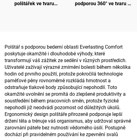
polštářek ve tvaru
podporou 360° ve tvaru U
písmene U z paměťové
pro dlouhé lety, cestovní
pěny, podpora krku,
polštářky do letadla
cestovní polštářek do
letadla
Polštář s podporou bederní oblasti Everlasting Comfort
poskytuje okamžité i dlouhodobé výhody, které
transformují váš zážitek ze sedění v různých prostředích.
Uživatelé zažívají výrazné zmírnění bolesti během několika
hodin od prvního použití, protože pokročilá technologie
paměťové pěny rovnoměrně rozkládá hmotnost a
odstraňuje tlakové body způsobující nepohodlí. Toto
okamžité uvolnění se promítá do zlepšené produktivity a
soustředění během pracovních směn, protože fyzické
nepohodlí již neodvádí pozornost od důležitých úkolů.
Ergonomický design polštáře přirozeně podporuje lepší
držení těla a trénuje váš organismus, aby udržoval správné
zarovnání páteře bez nutnosti vědomého úsilí. Postupně
dochází při pravidelném používání ke zpevnění svalů