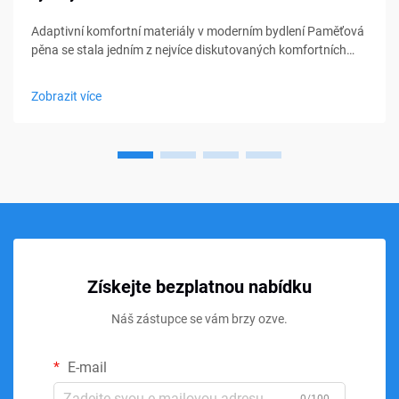
Adaptivní komfortní materiály v moderním bydlení Paměťová
pěna se stala jedním z nejvíce diskutovaných komfortních
materiálů v oblasti ložení, nábytku a osobní podpory. Od
matraců a polštářů po sedací polštářky a lékařské pomůcky,
Zobrazit více
paměťová pěna...
Získejte bezplatnou nabídku
Náš zástupce se vám brzy ozve.
E-mail