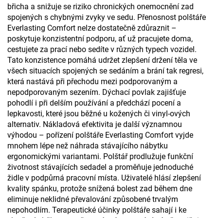
břicha a snižuje se riziko chronických onemocnění zad
spojených s chybnými zvyky ve sedu. Přenosnost polštáře
Everlasting Comfort nelze dostatečně zdůraznit –
poskytuje konzistentní podporu, ať už pracujete doma,
cestujete za prací nebo sedíte v různých typech vozidel.
Tato konzistence pomáhá udržet zlepšení držení těla ve
všech situacích spojených se sedáním a brání tak regresi,
která nastává při přechodu mezi podporovaným a
nepodporovaným sezením. Dýchací povlak zajišťuje
pohodlí i při delším používání a předchází pocení a
lepkavosti, které jsou běžné u kožených či vinyl-ových
alternativ. Nákladová efektivita je další významnou
výhodou – pořízení polštáře Everlasting Comfort vyjde
mnohem lépe než náhrada stávajícího nábytku
ergonomickými variantami. Polštář prodlužuje funkční
životnost stávajících sedadel a proměňuje jednoduché
židle v podpůrná pracovní místa. Uživatelé hlásí zlepšení
kvality spánku, protože snížená bolest zad během dne
eliminuje neklidné převalování způsobené trvalým
nepohodlím. Terapeutické účinky polštáře sahají i ke