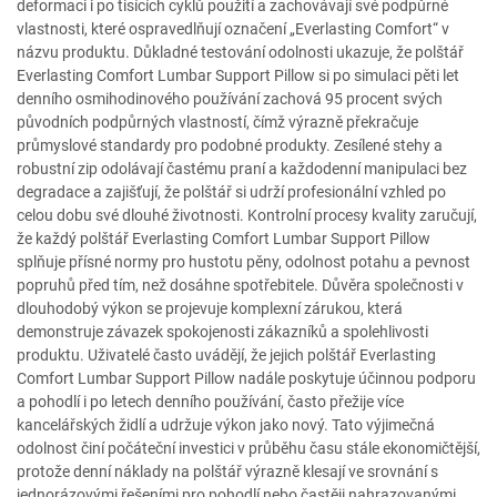
deformaci i po tisících cyklů použití a zachovávají své podpůrné
vlastnosti, které ospravedlňují označení „Everlasting Comfort“ v
názvu produktu. Důkladné testování odolnosti ukazuje, že polštář
Everlasting Comfort Lumbar Support Pillow si po simulaci pěti let
denního osmihodinového používání zachová 95 procent svých
původních podpůrných vlastností, čímž výrazně překračuje
průmyslové standardy pro podobné produkty. Zesílené stehy a
robustní zip odolávají častému praní a každodenní manipulaci bez
degradace a zajišťují, že polštář si udrží profesionální vzhled po
celou dobu své dlouhé životnosti. Kontrolní procesy kvality zaručují,
že každý polštář Everlasting Comfort Lumbar Support Pillow
splňuje přísné normy pro hustotu pěny, odolnost potahu a pevnost
popruhů před tím, než dosáhne spotřebitele. Důvěra společnosti v
dlouhodobý výkon se projevuje komplexní zárukou, která
demonstruje závazek spokojenosti zákazníků a spolehlivosti
produktu. Uživatelé často uvádějí, že jejich polštář Everlasting
Comfort Lumbar Support Pillow nadále poskytuje účinnou podporu
a pohodlí i po letech denního používání, často přežije více
kancelářských židlí a udržuje výkon jako nový. Tato výjimečná
odolnost činí počáteční investici v průběhu času stále ekonomičtější,
protože denní náklady na polštář výrazně klesají ve srovnání s
jednorázovými řešeními pro pohodlí nebo častěji nahrazovanými