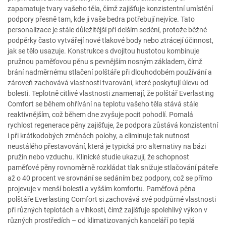
zapamatuje tvary vašeho těla, čímž zajišťuje konzistentní umístění
podpory přesně tam, kde ji vaše bedra potřebují nejvíce. Tato
personalizace je stále důležitější při delším sedění, protože běžné
podpěrky často vytvářejí nové tlakové body nebo ztrácejí účinnost,
jak se tělo usazuje. Konstrukce s dvojitou hustotou kombinuje
pružnou paměťovou pěnu s pevnějším nosným základem, čímž
brání nadměrnému stlačení polštáře při dlouhodobém používání a
zároveň zachovává vlastnosti tvarování, které poskytují úlevu od
bolesti. Teplotně citlivé vlastnosti znamenají, že polštář Everlasting
Comfort se během ohřívání na teplotu vašeho těla stává stále
reaktivnějším, což během dne zvyšuje pocit pohodlí. Pomalá
rychlost regenerace pěny zajišťuje, že podpora zůstává konzistentní
i při krátkodobých změnách polohy, a eliminuje tak nutnost
neustálého přestavování, která je typická pro alternativy na bázi
pružin nebo vzduchu. Klinické studie ukazují, že schopnost
paměťové pěny rovnoměrně rozkládat tlak snižuje stlačování páteře
až o 40 procent ve srovnání se sedáním bez podpory, což se přímo
projevuje v menší bolesti a vyšším komfortu. Paměťová pěna
polštáře Everlasting Comfort si zachovává své podpůrné vlastnosti
při různých teplotách a vlhkosti, čímž zajišťuje spolehlivý výkon v
různých prostředích – od klimatizovaných kanceláří po teplá