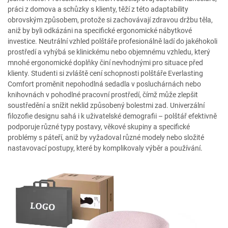
práci z domova a schůzky s klienty, těží z této adaptability
obrovským způsobem, protože si zachovávají zdravou držbu těla,
aniž by byli odkázáni na specifické ergonomické nábytkové
investice. Neutrální vzhled polštáře profesionálně ladí do jakéhokoli
prostředí a vyhýbá se klinickému nebo objemnému vzhledu, který
mnohé ergonomické doplňky činí nevhodnými pro situace před
klienty. Studenti si zvláště cení schopnosti polštáře Everlasting
Comfort proměnit nepohodlná sedadla v posluchárnách nebo
knihovnách v pohodlné pracovní prostředí, čímž může zlepšit
soustředění a snížit neklid způsobený bolestmi zad. Univerzální
filozofie designu sahá i k uživatelské demografii – polštář efektivně
podporuje různé typy postavy, věkové skupiny a specifické
problémy s páteří, aniž by vyžadoval různé modely nebo složité
nastavovací postupy, které by komplikovaly výběr a používání.