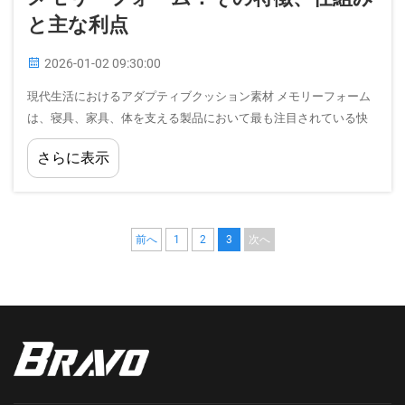
と主な利点
2026-01-02 09:30:00
現代生活におけるアダプティブクッション素材 メモリーフォーム
は、寝具、家具、体を支える製品において最も注目されている快
適素材の一つとなっています。マットレスや枕から座 cushion ク
さらに表示
ッション、医療用サポートまで、メモリーフォームは…
前へ
1
2
3
次へ