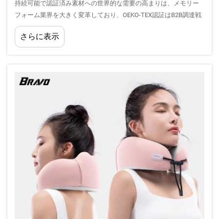
持続可能で認証済み素材への世界的な需要の高まりは、メモリー
フォーム業界を大きく変革しており、OEKO-TEX認証はB2B調達戦
略において極めて重要な差別化要素として浮上しています。製造
さらに表示
業者およびサプライヤーは、ますます厳しくなる…