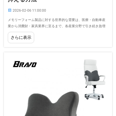
2026-02-06 11:00:00
メモリーフォーム製品に対する世界的な需要は、医療・自動車産
業から消費財・家具業界に至るまで、各産業分野で引き続き急増
しています。しかし、最小発注数量（MOQ）が低いメモリーフォ
さらに表示
ームを調達する際には、カスタム注文時に包装材や付属品の無駄
を生むなど、特有の課題が存在します…