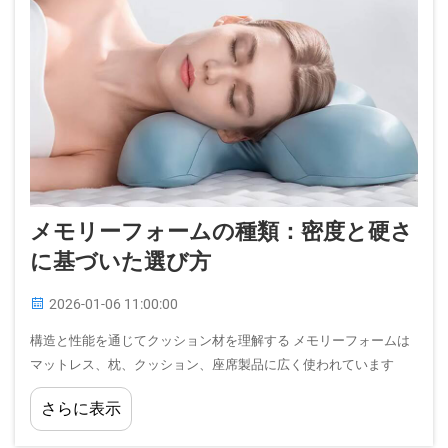
メモリーフォームの種類：密度と硬さ
に基づいた選び方
2026-01-06 11:00:00
構造と性能を通じてクッション材を理解する メモリーフォームは
マットレス、枕、クッション、座席製品に広く使われています
が、適切な種類を選ぶ際、多くの購入者が依然として迷いを感じ
さらに表示
ています。密度と硬さは、しばしば…