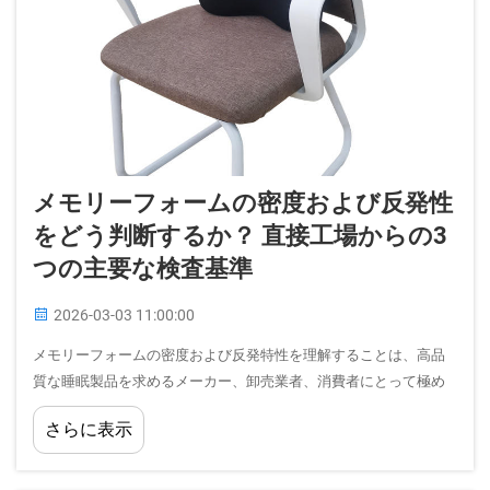
メモリーフォームの密度および反発性
をどう判断するか？ 直接工場からの3
つの主要な検査基準
2026-03-03 11:00:00
メモリーフォームの密度および反発特性を理解することは、高品
質な睡眠製品を求めるメーカー、卸売業者、消費者にとって極め
て重要です。工場検査の結果によると、メモリーフォームの密度
さらに表示
および反発性を適切に評価するには、体系的な…が必要です。