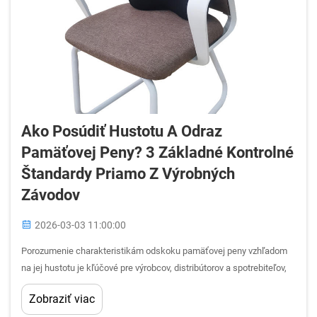
Ako Posúdiť Hustotu A Odraz
Pamäťovej Peny? 3 Základné Kontrolné
Štandardy Priamo Z Výrobných
Závodov
2026-03-03 11:00:00
Porozumenie charakteristikám odskoku pamäťovej peny vzhľadom
na jej hustotu je kľúčové pre výrobcov, distribútorov a spotrebiteľov,
ktorí hľadajú výnimočné výrobky na spánok. Inšpekcie v továrňach
Zobraziť viac
odhaľujú, že správna hodnotenie odskoku pamäťovej peny vzhľadom