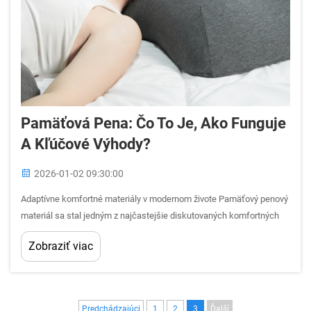
Pamäťová Pena: Čo To Je, Ako Funguje
A Kľúčové Výhody?
2026-01-02 09:30:00
Adaptívne komfortné materiály v modernom živote Pamäťový penový
materiál sa stal jedným z najčastejšie diskutovaných komfortných
materiálov v oblasti postelnej biely, nábytku a osobných podporných
Zobraziť viac
výrobkov. Od matracov a vankúšov až po sedacie polstrovania a
lekárske podpery, pamäťový penový materiál...
Predchádzajúci
1
2
3
Ďalší