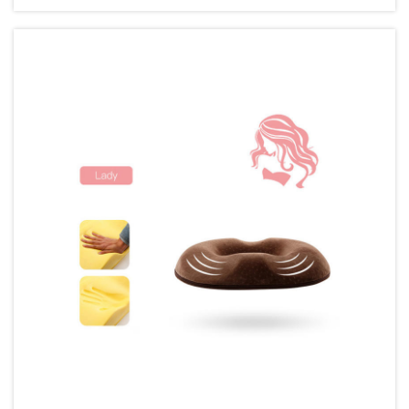
na jej hustotu vyžaduje systematický...