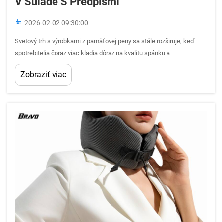
V Súlade S Predpismi
2026-02-02 09:30:00
Svetový trh s výrobkami z pamäťovej peny sa stále rozširuje, keď
spotrebitelia čoraz viac kladia dôraz na kvalitu spánku a
ergonomický komfort. Pre výrobcov a distribútorov, ktorí sa snažia
Zobraziť viac
zabezpečiť úspešné medzinárodné predajné kanály, je dôležité
pochopiť...