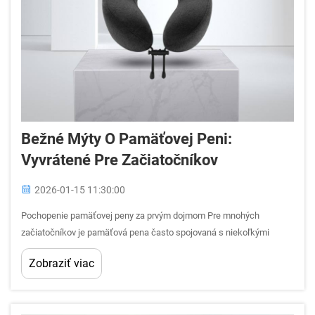
Bežné Mýty O Pamäťovej Peni:
Vyvrátené Pre Začiatočníkov
2026-01-15 11:30:00
Pochopenie pamäťovej peny za prvým dojmom Pre mnohých
začiatočníkov je pamäťová pena často spojovaná s niekoľkými
pevnými dojmami vytvorenými prostredníctvom reklamy,
Zobraziť viac
neformálnych rozhovorov alebo krátkych zážitkov z predajní. Tieto
dojmy sa môžu ľahko zmeniť na...