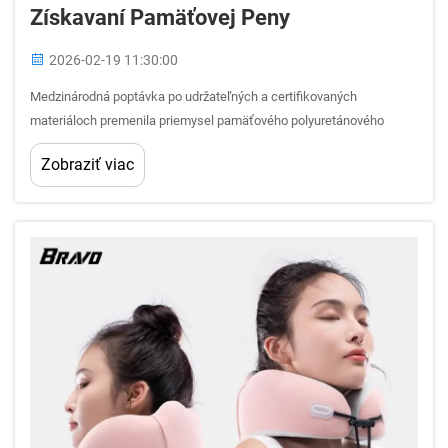
Získavaní Pamäťovej Peny
2026-02-19 11:30:00
Medzinárodná poptávka po udržateľných a certifikovaných
materiáloch premenila priemysel pamäťového polyuretánového
materiálu, pričom certifikácia OEKO-TEX sa stala kľúčovým faktorom
Zobraziť viac
odlišovania v rámci B2B nákupných stratégií. Výrobcovia a
dodávatelia pri prechode cez stále prísnejšie ...