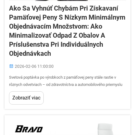
Ako Sa Vyhnúť Chybám Pri Získavaní
Pamäťovej Peny S Nízkym Minimálnym
Objednávacím Množstvom: Ako
Minimalizovať Odpad Z Obalov A
Príslušenstva Pri Individuálnych
Objednávkach
2026-02-06 11:00:00
Svetová poptávka po výrobkoch z pamäťovej peny stále rastie v
rôznych odvetviach – od zdravotníctva a automobilového priemyslu
až po spotrebné tovar a nábytok. Získanie pamäťovej peny s nízkym
Zobraziť viac
minimálnym objednávacím množstvom však predstavuje špecifické
výzvy, ktoré môžu viesť k...