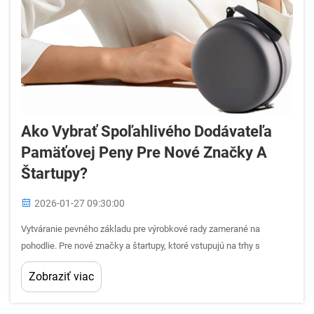
Ako Vybrať Spoľahlivého Dodávateľa
Pamäťovej Peny Pre Nové Značky A
Štartupy?
2026-01-27 09:30:00
Vytváranie pevného základu pre výrobkové rady zamerané na
pohodlie. Pre nové značky a štartupy, ktoré vstupujú na trhy s
posteľným nábytkom, nábytkom alebo produktmi pre zdravie, je výber
Zobraziť viac
materiálu jedným z najdôležitejších počiatočných rozhodnutí. Pena s
tvarovou pamäťou sa stala kľúčovým materiálom v ...