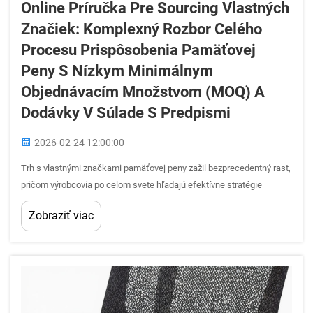
Online Príručka Pre Sourcing Vlastných
Značiek: Komplexný Rozbor Celého
Procesu Prispôsobenia Pamäťovej
Peny S Nízkym Minimálnym
Objednávacím Množstvom (MOQ) A
Dodávky V Súlade S Predpismi
2026-02-24 12:00:00
Trh s vlastnými značkami pamäťovej peny zažil bezprecedentný rast,
pričom výrobcovia po celom svete hľadajú efektívne stratégie
sourcingu, ktoré minimalizujú riziká a zároveň maximalizujú maržu
Zobraziť viac
zisku. Pochopenie jemností výroby pamäťovej peny...