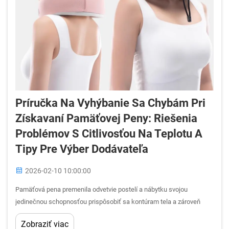
Príručka Na Vyhýbanie Sa Chybám Pri
Získavaní Pamäťovej Peny: Riešenia
Problémov S Citlivosťou Na Teplotu A
Tipy Pre Výber Dodávateľa
2026-02-10 10:00:00
Pamäťová pena premenila odvetvie postelí a nábytku svojou
jedinečnou schopnosťou prispôsobiť sa kontúram tela a zároveň
poskytnúť vynikajúcu podporu. Získavanie vysokokvalitnej
Zobraziť viac
pamäťovej peny však predstavuje množstvo výziev, ktoré môžu