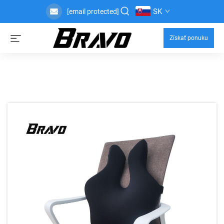
SK
[email protected]
Získať ponuku