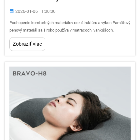
2026-01-06 11:00:00
Pochopenie komfortných materiálov cez štruktúru a výkon Pamäťový
penový materiál sa široko používa v matracoch, vankúšoch,
polstroch a sedacích výrobkoch, no mnohí kupujúci stále pociťujú
Zobraziť viac
neistotu pri výbere správneho typu. Hustota a tvrdosť sú často men...