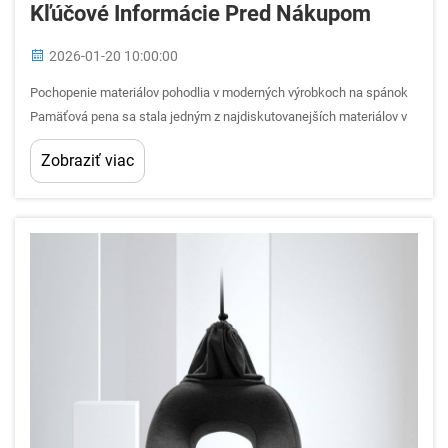
Kľúčové Informácie Pred Nákupom
2026-01-20 10:00:00
Pochopenie materiálov pohodlia v moderných výrobkoch na spánok
Pamäťová pena sa stala jedným z najdiskutovanejších materiálov v
matracoch, polštárikoch a sedacích výrobkoch počas posledných
Zobraziť viac
desaťročí. Jej jedinečné vlastnosti zmierňovania tlaku a
prispôsobenia sa tvaru tela...