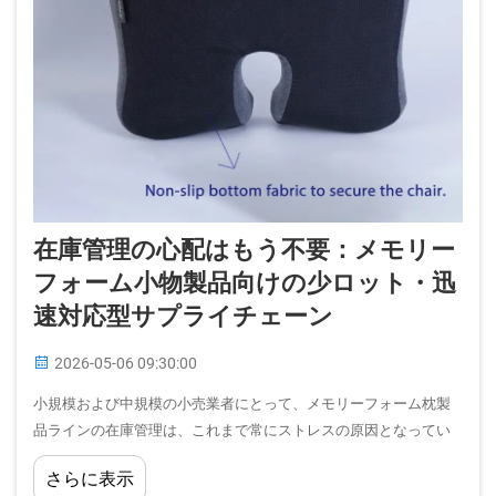
在庫管理の心配はもう不要：メモリー
フォーム小物製品向けの少ロット・迅
速対応型サプライチェーン
2026-05-06 09:30:00
小規模および中規模の小売業者にとって、メモリーフォーム枕製
品ラインの在庫管理は、これまで常にストレスの原因となってい
ました。最小発注数量は過酷に高く感じられ、納期は予測不能に
さらに表示
延び、消費者の嗜好のわずかな変化ひとつで…