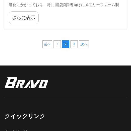
適化にかかっており、特に国際消費者向けにメモリーフォーム製
トラベルピローをマーケティングする際にはその重要性が増して
さらに表示
います。グローバルな旅行用アクセサリー市場は引き続き拡大し
ています…
前へ
1
2
3
次へ
クイックリンク