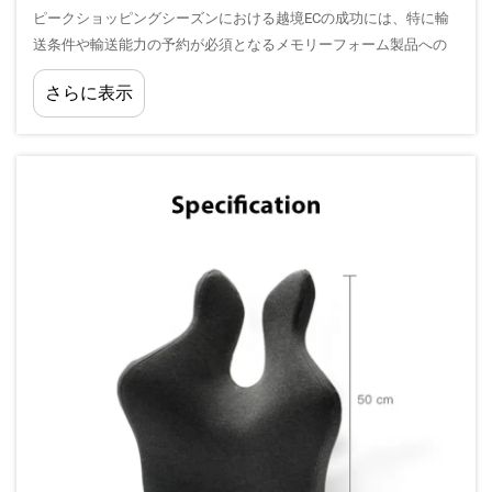
ピークショッピングシーズンにおける越境ECの成功には、特に輸
送条件や輸送能力の予約が必須となるメモリーフォーム製品への
綿密な準備が不可欠です。メモリーフォーム製品の越境貿易にお
さらに表示
けるピークシーズン対策は…