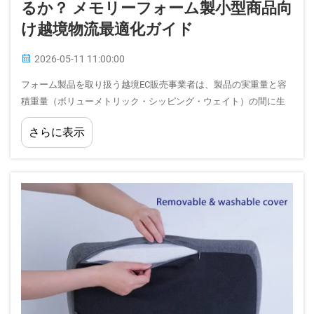
るか？ メモリーフォーム製小型商品向
け越境物流最適化ガイド
2026-05-11 11:00:00
フォーム製品を取り扱う越境EC販売事業者は、製品の実重量と容
積重量（ボリューメトリック・シッピング・ウェイト）の間に生
じるギャップという、長年にわたって解決されていない課題に直
さらに表示
面しています。メモリーフォーム枕は、このジレンマの典型的な
例です。実際の重量は軽いものの…