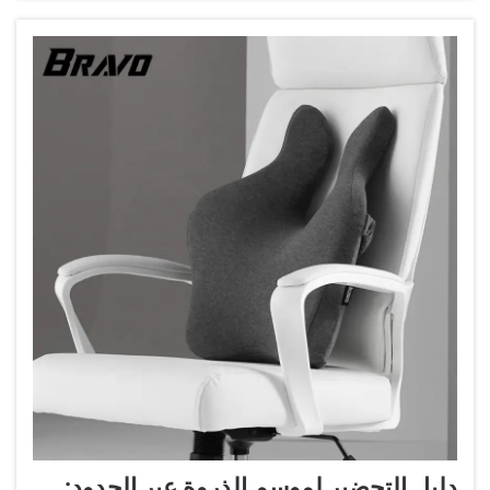
دليل التحضير لموسم الذروة عبر الحدود: