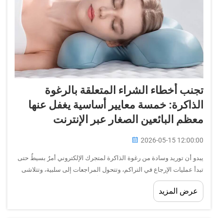
تجنب أخطاء الشراء المتعلقة بالرغوة
الذاكرة: خمسة معايير أساسية يغفل عنها
معظم البائعين الصغار عبر الإنترنت
2026-05-15 12:00:00
يبدو أن توريد وسادة من رغوة الذاكرة لمتجرك الإلكتروني أمرٌ بسيطٌ حتى
تبدأ عمليات الإرجاع في التراكم، وتتحول المراجعات إلى سلبية، وتتلاشى
هامش ربحك بسبب تكاليف الاسترداد. ويُقلِّل البائعون الصغار الذين
عرض المزيد
يدخلون سوق إكسسوارات النوم باستمرار من تقدير...