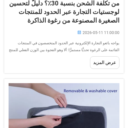
من تكلفة الشحن بنسبة 30٪؟ دليلٌ لتحسين
لوجستيات التجارة عبر الحدود للمنتجات
الصغيرة المصنوعة من رغوة الذاكرة
2026-05-11 11:00:00
يواجه بائعو التجارة الإلكترونية عبر الحدود المتخصصون في المنتجات
القائمة على الرغوة تحديًّا مستمرًّا: ألا وهو الفجوة بين الوزن الفعلي للمنتج
والوزن الشحني الحجمي له. فوسادة رغوة الذاكرة مثالٌ كلاسيكيٌّ على
عرض المزيد
هذه المعضلة. فهي خفيفة الوزن بطبيعتها...