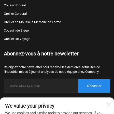
Coussin Dorsal
Oreiller Corporal
Oreiller en Mousse à Mémoire de Forme
Coussin de Siège
Oreiller De Voyage
Abonnez-vous à notre newsletter
Rejoignez notre newsletter pour recevoir les dernières actualités de
l'industrie, mises à jour et analyses de notre équipe chez Company.
S'abonner
Droits d'auteur © 2026 Nantong Bulawo Home Textile Co., Ltd. Beijing
We value your privacy
Tous droits réservés.
Politique de confidentialité
We use cookies and similar tools to provide our services. If you