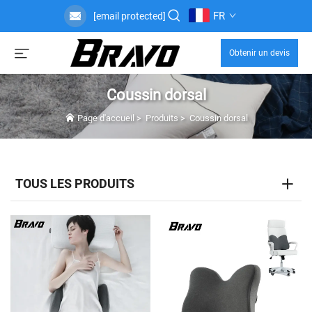
FR
[email protected]
Obtenir un devis
Coussin dorsal
Page d'accueil
>
Produits
>
Coussin dorsal
TOUS LES PRODUITS