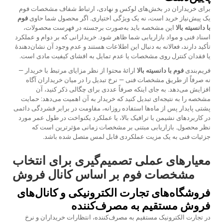
برای خریداران در بخش‌های لوکس و نهادی، ارتباط شفاف مشخصات فوم
یک پیش‌نیاز خرید است، نه یک ویژگی اختیاری. اگر محصول شما حاوی
فوم
با دانسیته بالا
این مشخصه باید به‌صورت برجسته در فهرست محصولات،
اسناد فنی و مواد بازاریابی شما ظاهر شود. خریدارانی که بر دوام و عملکرد
تأکید دارند، فعالانه به دنبال این اطلاعات هستند و عدم وجود آن نشان‌دهندهٔ
یا فقدان کنترل روی مشخصات یا عدم تمایل به افشای کیفیت مادی است.
فریم‌بندی
فوم با دانسیته بالا
ارائهٔ محتوا از نظر مزایای مرتبط با خریدار —
نه صرفاً از طریق مشخصات فنی — نرخ تبدیل را در میان خریداران آگاه
افزایش می‌دهد. به جای اینکه صرفاً عددی برای چگالی ذکر کنید، آن
مشخصه را به نتیجه‌ای تبدیل کنید که خریدار به آن اهمیت می‌دهد: حمایت
پشتی پایدار پس از ماه‌ها استفاده روزانه، مقاومت در برابر فشردگی دائمی
در کاربردهای نشیمن با ترافیک بالا، یا عملکرد یکنواخت در طول عمر مورد
نظر محصول. بازاریابی مبتنی بر مشخصات زمانی مؤثرترین است که
جزئیات فنی به یک مزیت عملکردی قابل لمس متصل شده باشد.
معیارهای عملی تصمیم‌گیری برای انتخاب
مشخصات فوم بر اساس کانال فروش
فروشگاه‌های تجارت الکترونیکی و کانال‌های
فروش مستقیم به مصرف‌کننده
در تجارت الکترونیک مستقیم به مصرف‌کننده، انتظارات خریداران و نرخ