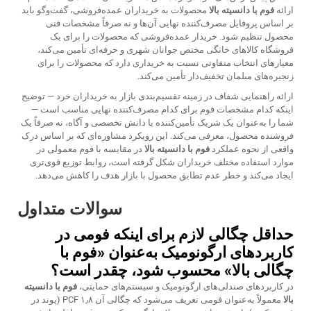
ارائه
فوم با دانسیته بالا
محصولات به خریداران عمده‌فروشی، گفت‌وگو باید
بر اساس پروفایل مصرف‌کننده نهایی آن‌ها و نه صرفاً مشخصات فنی
محصول تنظیم شود. خریدار عمده‌فروشی که محصولات را برای یک
فروشگاه کالاهای خانگی مختص جوانان شهری و حرفه‌ای تأمین می‌کند،
معیارهای انتخاب متفاوتی نسبت به خریداری دارد که محصولات را برای
زنجیره‌های مبلمان تخفیف‌دار تأمین می‌کند.
ارائه راهنمایی شفاف در زمینه تقسیم‌بندی بازار به خریداران خرد — توضیح
اینکه کدام مشخصات فوم برای کدام مصرف‌کننده نهایی مناسب است —
شما را به‌عنوان یک شریک تأمین‌کننده با دانش تخصصی و آگاه، نه صرفاً یک
فروشنده محصول، معرفی می‌کند. این رویکرد مشاوره‌ای که بر اساس درک
واقعی از نحوه عملکرد
فوم با دانسیته بالا
در مقایسه با فوم معمولی در
موارد استفاده مختلف خریداران شکل گرفته است، روابط توزیع قوی‌تری
ایجاد می‌کند و خطر عدم تطابق محصول با بازار هدف را کاهش می‌دهد.
سوالات متداول
حداقل چگالی لازم برای اینکه فومی در
کاربردهای ارگونومیک به‌عنوان «فوم با
چگالی بالا» محسوب شود، چقدر است؟
در کاربردهای صندلی‌های ارگونومیک و سیستم‌های حمایتی،
فوم با دانسیته
بالا
معمولاً به‌عنوان فومی تعریف می‌شود که چگالی آن ۱٫۸ PCF (پوند در