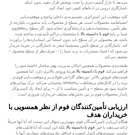
می‌دهد تا بازار گسترده‌تری را تحت پوشش قرار دهید، بدون اینکه
ناسازگاری درونی در ادعاهای کیفی خود ایجاد کنید.
کلید موفقیت این استراتژی، تقسیم‌بندی داخلی واضح و موقعیت‌یابی
انضباط‌مند محصولات است. هر سطح از محصولات باید به‌صورت یکپارچه از
نظر تأمین، مشخصات‌دهی و ارتباط‌گیری انجام شود. اگر سطح پремیوم
شما بر پایهٔ
فوم با دانسیته بالا
با مشخصات تراکم تأییدشده ساخته شده
باشد، هر محصولی در آن سطح باید بدون استثناً این استانداردها را برآورده
کند. ناسازگانی در سطح تأمین مستقیماً منجر به ناسازگانی در تجربهٔ خریدار
می‌شود که اعتماد مشتریان به برند شما را — صرف‌نظر از سطح محصول —
تضعیف می‌کند.
طبقه‌بندی محصولات همچنین امکان مدیریت بهتر ساختار حاشیهٔ سود را
فراهم می‌کند.
فوم با دانسیته بالا
هزینهٔ ورودی بالاتری دارد، اما همچنین
قیمت‌های فروش بالاتر، دوره‌های گارانتی طولانی‌تر و موقعیت‌یابی قوی‌تر
برند را در کانال‌های پرمخاطب پremium پشتیبانی می‌کند. درک پویایی‌های
حاشیهٔ سود هر سطح — و تأمین متناسب با آن — برای ایجاد یک کسب‌وکار
پایدار محصولات فوم در بین بخش‌های مختلف خریداران ضروری است.
ارزیابی تأمین‌کنندگان فوم از نظر همسویی با
خریداران هدف
هنگام ارزیابی تأمین‌کنندگان فوم، مهم‌ترین سؤال این نیست که آیا آنها صرفاً
ارائه می‌دهند یا خیر،
فوم با دانسیته بالا
بلکه این است که آیا قابلیت‌های
تولیدی، سیستم‌های کنترل کیفیت و حداقل نیازمندی‌های سفارش آنها با