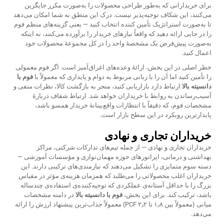
برای خریدارانی که به‌طور طراحی محصولات را به‌صورت مکرر جایگزین
می‌کنند، این شکاف توجیه‌پذیر نیست. درک این منطق به شما امکان می‌دهد
تا به‌صورت استراتژیک تأمین کننده انتخاب کنید — یعنی گزینه‌های منظم فوم
را در جایی ارائه دهید که واقعاً نیازهای خریدار را برآورده می‌کنند، نه اینکه
به‌صورت پیش‌فرض یک مشخصهٔ واحد را در کل مجموعهٔ محصولات خود
اعمال کنید.
خطر اصلی در این بخش، ارائهٔ وعده‌های اغراق‌آمیز است. اگر فوم معمولی
را تأمین کنید اما آن را با زبانی مربوط به دوام و پایداری که معمولاً با
فوم با
دانسیته بالا
ارتباط دارد بازاریابی کنید، منجر به بازگشت کالا، نظرات منفی و
آسیب‌رساندن به روابط با خریداران خواهد شد. ارتباط شفاف دربارهٔ
مشخصات فوم، که دقیقاً با انتظارات واقع‌بینانهٔ خریدار همسو باشد،
پایدارترین رویکرد در این سطح بازار است.
خریداران تجاری و نهادی
خریداران تجاری و نهادی — از جمله تیم‌های تدارکات شرکتی، مراکز
بهداشتی و درمانی، اپراتورهای حوزه مهمان‌نوازی و مؤسسات آموزشی —
دسته سوم متمایزی را تشکیل می‌دهند که نیازمندی‌های ترکیبی دارند. این
خریداران اغلب محصولاتی را می‌طلبد که همزمان هزینه‌ی مؤثر در مقیاس
بزرگ را با حداقل آستانه‌ی عملکردی که توجیه‌کننده‌ی استفاده‌ی چندساله
باشد، ترکیب کند. برای این بخش،
فوم با دانسیته بالا
در دامنه مشخصات
میانی (معمولاً بین ۱٫۸ تا ۲٫۲ PCF) معمولاً جذاب‌ترین پیشنهاد ارزش را ارائه
می‌دهد.