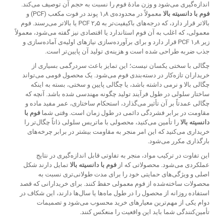
اندازه‌گیری می‌شود و وزن مادهٔ فوم را نسبت به حجم آن توصیف می‌کند.
فوم با دانسیته بالا
معمولاً در محدوده‌ی ۱٫۸ پوند در فوت مکعب (PCF) و
بالاتر قرار دارد، که درجه‌های باکیفیت‌تر به ۲٫۵ PCF یا بالاتر می‌رسند. فوم
معمولی، که اغلب به آن فوم استاندارد یا اقتصادی نیز گفته می‌شود، معمولاً
زیر ۱٫۸ PCF قرار دارد و برای برآورده‌سازی نیازهای اولیه‌ی آماده‌سازی و
جذب ضربه طراحی شده است و هزینه‌ی تولید آن پایین‌تر است.
چگالی با سختی یکسان نیست؛ این تمایز باعث سردرگمی بسیاری از
خریداران تازه‌کار در دسته‌بندی فوم می‌شود. یک محصول فومی می‌تواند
چگالی بالا و نرمی داشته باشد، یا چگالی پایین و سختی، بسته به اینکه
ساختار سلولی در طول فرآیند تولید چگونه مهندسی شده باشد. آنچه که
چگالی عمدتاً بر آن تأثیر می‌گذارد، استحکام ساختاری، عمر مفید ماده و
مقاومت در برابر فشردگی دائمی در طول زمان است. وقتی شما
فوم با
دانسیته بالا
را تأمین می‌کنید، محصولی با ماتریس سلولی ذاتاً چگال‌تر را
خریداری می‌کنید که این امر منجر به مقاومت بیشتر در برابر چرخه‌های
بارگذاری مکرر می‌شود.
این تفاوت در ترکیب مواد، منجر به تفاوتی قابل اندازه‌گیری در نتایج
عملکردی می‌شود. محصولاتی که از
فوم با دانسیته بالا
تمایل دارند شکل
اصلی و ویژگی‌های حمایتی خود را برای مدت طولانی‌تری نسبت به
محصولات ساخته‌شده از فوم معمولی حفظ کنند. برای خریدارانی که قصد
استفاده روزانه از محصول را در طول ماه‌ها یا سال‌ها دارند، این شکاف در
دوام یکی از مهم‌ترین معیارهای خرید محسوب می‌شود و تصمیمات
تأمین‌کنندگی شما باید این واقعیت را منعکس کنند.