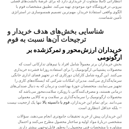
انتظاراتی کاملاً متفاوت از خریداری دارد که برای عرضهٔ بالشت‌های فصلی
بیرونی در فروشگاه خود موجودی تهیه می‌کند. تطبیق مشخصات فوم با
الگوی واقعی استفادهٔ خریدار، مهم‌ترین تصمیم همسو‌سازی در استراتژی
تأمین شماست.
شناسایی بخش‌های هدف خریدار و
ترجیحات آن‌ها نسبت به فوم
خریداران ارزش‌محور و تمرکزشده بر
ارگونومی
بخش خریداران برتر معمولاً شامل افراد یا تیم‌های تدارکاتی است که
محصولات پشتیبانی ارگونومیک را برای استفاده روزانهٔ فشرده خریداری
می‌کنند. این گروه شامل کارکنان دورکاری که در تجهیز فضای اداری خانگی
سرمایه‌گذاری می‌کنند، مدیران امکانات شرکتی که ایستگاه‌های کاری را
تجهیز می‌نمایند، متخصصان حوزهٔ بهداشت و درمان که به دنبال صندلی‌های
درمانی هستند، و مصرف‌کنندگانی با رویکرد سلامت‌محور می‌باشد که
محصولات ارگونومیک را سرمایه‌گذاری بر سلامت و نه کالایی معمولی
می‌دانند. برای تمام این خریداران،
فوم با دانسیته بالا
تنها یک ارجحیت نیست
— بلکه حداقل انتظاری است.
این خریداران پیش از خرید تحقیقات جامع‌تری انجام می‌دهند، سؤالات
مشخصی دربارهٔ مواد اولیه و ساختار محصول مطرح می‌کنند و احتمال
مشاوره با مشخصات فنی محصول را به‌طور قابل‌توجهی بیشتر دارند.