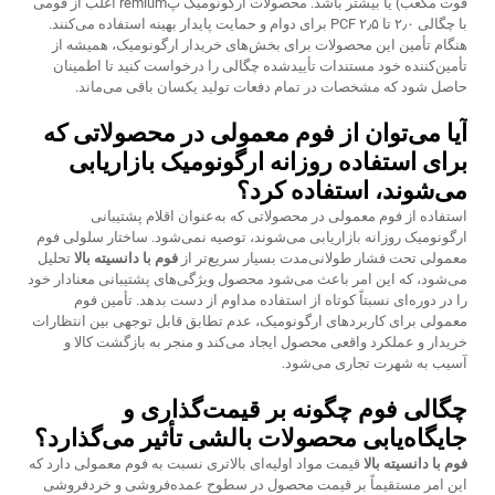
فوت مکعب) یا بیشتر باشد. محصولات ارگونومیک پremium اغلب از فومی
با چگالی ۲٫۰ تا ۲٫۵ PCF برای دوام و حمایت پایدار بهینه استفاده می‌کنند.
هنگام تأمین این محصولات برای بخش‌های خریدار ارگونومیک، همیشه از
تأمین‌کننده خود مستندات تأییدشده چگالی را درخواست کنید تا اطمینان
حاصل شود که مشخصات در تمام دفعات تولید یکسان باقی می‌ماند.
آیا می‌توان از فوم معمولی در محصولاتی که
برای استفاده روزانه ارگونومیک بازاریابی
می‌شوند، استفاده کرد؟
استفاده از فوم معمولی در محصولاتی که به‌عنوان اقلام پشتیبانی
ارگونومیک روزانه بازاریابی می‌شوند، توصیه نمی‌شود. ساختار سلولی فوم
معمولی تحت فشار طولانی‌مدت بسیار سریع‌تر از
فوم با دانسیته بالا
تحلیل
می‌شود، که این امر باعث می‌شود محصول ویژگی‌های پشتیبانی معنادار خود
را در دوره‌ای نسبتاً کوتاه از استفاده مداوم از دست بدهد. تأمین فوم
معمولی برای کاربردهای ارگونومیک، عدم تطابق قابل توجهی بین انتظارات
خریدار و عملکرد واقعی محصول ایجاد می‌کند و منجر به بازگشت کالا و
آسیب به شهرت تجاری می‌شود.
چگالی فوم چگونه بر قیمت‌گذاری و
جایگاه‌یابی محصولات بالشی تأثیر می‌گذارد؟
فوم با دانسیته بالا
قیمت مواد اولیه‌ای بالاتری نسبت به فوم معمولی دارد که
این امر مستقیماً بر قیمت محصول در سطوح عمده‌فروشی و خردفروشی