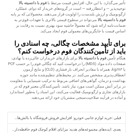
تأثیر می‌گذارد. با این حال، افزایش قیمت مرتبط با
فوم با دانسیته بالا
توجیه‌پذیر — و انتظاررفته — است در گروه‌های خریدار که دوام، عملکرد
ارگونومیک و ارزش بلندمدت را اولویت قرار می‌دهند. محصولاتی که بر پایه
فوم با دانسیته بالا
می‌تواند در سطوح قیمتی بالاتری با تعهدات قوی‌تر به
ضمانت‌نامه ارائه شود که معمولاً حاشیه سود بهتری نسبت به رقابت بر
اساس قیمت با جایگزین‌های معمولی فوم ایجاد می‌کند.
برای تأیید مشخصات چگالی، چه اسنادی را
باید از تأمین‌کنندگان فوم درخواست کنم؟
هنگام تأمین
فوم با دانسیته بالا
برای بازارهای خریداران عالی‌رده یا نهادی،
صفحات داده مواد (MDS) را درخواست کنید که چگالی فوم را بر حسب PCF
یا kg/m³، همراه با مقادیر انحراف بار فشاری (CLD) و نتایج آزمون
انعطاف‌پذیری مشخص می‌کنند. در محیط‌های تنظیم‌شده مانند حوزه
بهداشت و درمان، گواهی‌های اضافی مربوط به ترکیب شیمیایی یا مقاومت
در برابر آتش ممکن است مورد نیاز باشد. تأمین‌کنندگان معتبر فوم که در
بازارهای تجاری و ارگونومیک فعالیت می‌کنند، این اسناد را به‌طور استاندارد
و آماده در فرآیند صلاحیت‌سنجی مشتریان خود ارائه می‌دهند.
قبلی :
خرید لوازم جانبی خودرو: افزایش فروش فروشگاه با بالش‌های خودرویی از جنس فوم حافظ‌حافظه
بعدی :
ایده‌های مجموعه‌های هدیه: مزایای اقلام کوچک فوم حافظه‌دار به‌صورت بسته‌بندی‌شده