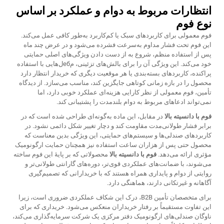
انتظارات مربوط به دوام و عملکرد بر اساس
نوع فوم
فوم معمولی برای کاربردهای سبک یا کم‌کاربرد به‌طور کافی عمل می‌کند.
این فوم تحت فشار مداوم به‌سرعت فشرده می‌شود و در عرض چند ماه
پس از استفاده منظم، شروع به از دست دادن ویژگی‌های اصلی حمایتی
خود می‌کند. این ویژگی آن را برای بالش‌های تزئینی، مебل‌هایی با استفاده
پراکنده، کاربردهای بسته‌بندی یا هر موقعیت دیگری که خریدار انتظار دارد
محصول را در بازه زمانی کوتاهی جایگزین کند، مناسب می‌سازد. از دیدگاه
تأمین، فوم معمولی از نظر کارایی هزینه‌ای عملکرد خوبی دارد، اما
نمی‌تواند ادعاهای مربوط به دوام بلندمدت را پشتیبانی کند.
فوم با دانسیته بالا
در مقابل، این ماده به‌گونه‌ای طراحی شده است که در
برابر فشار طولانی‌مدت مقاومت کند و دچار تغییر شکل دائمی نشود. در
کاربردهای صندلی‌ها و سیستم‌های حمایتی، این ویژگی بدین معناست که
محصول حتی پس از هزاران ساعت استفاده نیز همچنان حمایت ارگونومیک
مؤثری ارائه می‌دهد.
فوم با دانسیته بالا
محصولاتی که بر پایهٔ این فوم ساخته
می‌شوند، با ضمانت‌های عملکردی قوی‌تر، دوره‌های گارانتی طولانی‌تر و
روایتی از دوام و پایداری همراه هستند که با خریدارانی که تصمیم‌گیری
آگاهانه و غیرتکانی دارند، هماهنگی دارد.
برای متخصصان تأمین B2B، درک این شکاف عملکردی ضروری است، زیرا
این تفاوت مستقیماً بر رفتار خریداران منعکس می‌شود. خریداری که برای
ناوگان صندلی‌های ارگونومیک دفتر مرکزی یک شرکت سرمایه‌گذاری می‌کند،