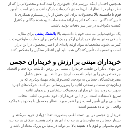
همچنین احتمال اینکه بررسی‌های دقیق‌تری را ثبت کنند و محصولاتی را که از
نظر دوام در انتظارات آن‌ها صدق نکرده‌اند، بازگردانند، بیشتر است. تأمین
فوم با دانسیته بالا
محصولات برای این بخش از بازار مستلزم همکاری با
تأمین‌کنندگانی است که قادر به ارائهٔ مشخصات تأییدشدهٔ چگالی و کنترل
کیفیت یکنواخت در سراسر دفعات تولید باشند.
یک موقعیت‌یابی مناسب
فوم با دانسیته بالا
بالشتک پشتی
برای مثال،
پاسخی معتبر به نیاز خریداران ارگونومیک لوکس برای حمایت طولانی‌مدت
کمر می‌شود. مشخصات مواد اولیه پایه‌ای از اعتبار محصول در این بازار
است و تصمیمات تأمین‌کنندگی شما باید این انتظار سنگین را منعکس کنند.
خریداران مبتنی بر ارزش و خریداران حجمی
در انتهای دیگر این طیف، خریداران مبتنی بر ارزش، قابلیت پرداخت و اقتصاد
چرخه تعویض را بر دوام بلندمدت ارجح می‌دانند. این بخش شامل
مصرف‌کنندگان حساس به بودجه، کسب‌وکارهای مهمان‌پذیری که در
زمان‌بندی سفت و سختی اثاثیه را به‌روزرسانی می‌کنند، شرکت‌های اجاره
تجهیزات رویدادها، خریداران محصولات تبلیغاتی و برندهای اثاثیه
سریع‌الاستفاده است. برای این خریداران، فوم معمولی اغلب انتخاب
مناسبی برای تأمین است، زیرا عمر مورد انتظار محصول با محدوده عملکرد
واقعی این ماده همسو است.
خریداران حجمی در این دسته اغلب به‌صورت تعداد زیادی خرید می‌کنند و
بسیار حساس به تفاوت‌های هزینه به ازای هر واحد هستند. شکاف هزینه بین
فوم معمولی و
فوم با دانسیته بالا
می‌تواند در مقیاس بزرگ معنادار باشد و