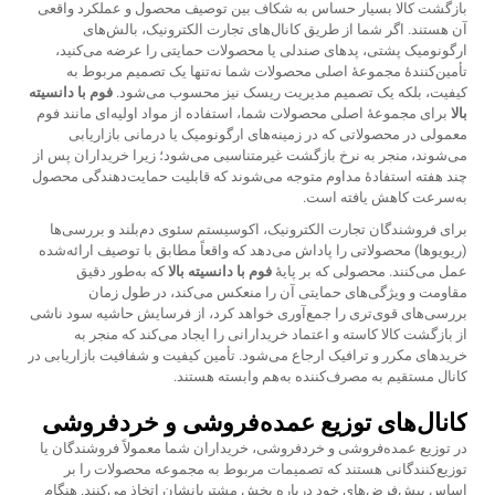
بازگشت کالا بسیار حساس به شکاف بین توصیف محصول و عملکرد واقعی
آن هستند. اگر شما از طریق کانال‌های تجارت الکترونیک، بالش‌های
ارگونومیک پشتی، پدهای صندلی یا محصولات حمایتی را عرضه می‌کنید،
تأمین‌کنندهٔ مجموعهٔ اصلی محصولات شما نه‌تنها یک تصمیم مربوط به
کیفیت، بلکه یک تصمیم مدیریت ریسک نیز محسوب می‌شود.
فوم با دانسیته
بالا
برای مجموعهٔ اصلی محصولات شما، استفاده از مواد اولیه‌ای مانند فوم
معمولی در محصولاتی که در زمینه‌های ارگونومیک یا درمانی بازاریابی
می‌شوند، منجر به نرخ بازگشت غیرمتناسبی می‌شود؛ زیرا خریداران پس از
چند هفته استفادهٔ مداوم متوجه می‌شوند که قابلیت حمایت‌دهندگی محصول
به‌سرعت کاهش یافته است.
برای فروشندگان تجارت الکترونیک، اکوسیستم سئوی دم‌بلند و بررسی‌ها
(ریویوها) محصولاتی را پاداش می‌دهد که واقعاً مطابق با توصیف ارائه‌شده
عمل می‌کنند. محصولی که بر پایهٔ
فوم با دانسیته بالا
که به‌طور دقیق
مقاومت و ویژگی‌های حمایتی آن را منعکس می‌کند، در طول زمان
بررسی‌های قوی‌تری را جمع‌آوری خواهد کرد، از فرسایش حاشیه سود ناشی
از بازگشت کالا کاسته و اعتماد خریدارانی را ایجاد می‌کند که منجر به
خریدهای مکرر و ترافیک ارجاع می‌شود. تأمین کیفیت و شفافیت بازاریابی در
کانال مستقیم به مصرف‌کننده به‌هم وابسته هستند.
کانال‌های توزیع عمده‌فروشی و خردفروشی
در توزیع عمده‌فروشی و خردفروشی، خریداران شما معمولاً فروشندگان یا
توزیع‌کنندگانی هستند که تصمیمات مربوط به مجموعه محصولات را بر
اساس پیش‌فرض‌های خود درباره بخش مشتریانشان اتخاذ می‌کنند. هنگام