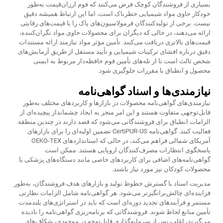
بسیاری از فروشندگان کوچک فرض می‌کنند که فوم ارزان‌قیمت به‌طور
خودکار حاوی مواد شیمیایی خطرناک است، اما این ارتباط همیشه دقیق
نیست. برخی از تولیدکنندگان فرمولاسیون‌های پاک را با قیمت‌های رقابتی
ارائه می‌دهند، در حالی که دیگران برای محصولات حاوی مواد نگران‌کننده،
قیمت‌های بالاتری دریافت می‌کنند. تأمین مؤثر مواد نیازمند ارائه مستندات
دقیق درباره افشای ترکیبات شیمیایی و تأیید مستقل از طریق آزمایش‌های
شخص ثالث است تا از
تله‌های تأمین فوم حافظه‌دار
مربوط به ایمنی
محصول و انطباق با مقررات جلوگیری شود.
نیازمندی‌ها و اسناد گواهی‌نامه
نیازمندی‌های گواهی‌نامه محصولات در بازارها و کاربردهای مختلف به‌طور
قابل‌توجهی متفاوت هستند و این امر منجر به ایجاد چشمانداز پیچیده‌ای از
الزامات انطباق برای فروشندگانی می‌شود که قصد دارند در چندین منطقه
فعالیت کنند. گواهی‌نامه CertiPUR-US تضمین اولیه‌ای را برای بازارهای
آمریکای شمالی فراهم می‌کند، در حالی که استانداردهای OEKO-TEX
پاسخگوی انتظارات مصرف‌کنندگان اروپایی هستند. ممکن است
گواهی‌نامه‌های اضافی برای کاربردهای خاصی مانند دستگاه‌های پزشکی یا
محصولات کودکان نیز مورد نیاز باشند.
مدیریت اسناد با گسترش خطوط تولید و بازارهای هدف فروشندگان، به‌طور
فزاینده‌ای چالش‌برانگیزتر می‌شود. هر گواهی‌نامه شامل الزامات نظارتی
مستمر و فرآیندهای تجدید دوره‌ای است که باید در استراتژی‌های بلندمدت
تأمین منابع لحاظ شوند. فروشندگانی که برنامه‌ریزی گواهی‌نامه را نادیده
می‌گیرند، اغلب پس از سرمایه‌گذاری قابل‌توجه در موجودی، شکاف‌های