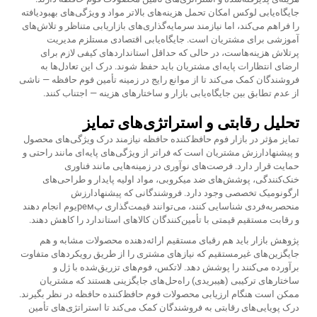
جایگاه‌یابی لوکس امکان تحمل هزینه‌های بالاتر مواد و ویژگی‌های بهبودیافته
را فراهم می‌کند، اما نیازمند سرمایه‌گذاری‌های بازاریابی متناظر و تلاش‌های
آموزشی برای مشتریان است. جایگاه‌یابی اقتصادی مستلزم مدیریت
پرتلاش هزینه‌هاست، در حالی که حداقل استانداردهای کیفی لازم برای
ارضای انتظارات پایه‌ای مشتریان باید حفظ شوند. درک این تعادل‌ها به
فروشندگان کمک می‌کند تا از موانع رایج در زمینه تأمین فوم حافظه — ناشی
از عدم تطابق بین جایگاه‌یابی بازار و ساختارهای هزینه — اجتناب کنند.
تحلیل رقابتی و استراتژی‌های تمایز
تمایز مؤثر در بازار فوم حافظ‌کننده حافظه نیازمند درک ویژگی‌های محصول
و پیشنهادارزش مشتریان است که فراتر از ویژگی‌های پایه‌ای مانند راحتی و
حمایت قرار دارد. فرصت‌های نوآوری در زمینه‌هایی مانند فناوری
خنک‌کنندگی، پوشش‌های ضد میکروبی، مواد اولیه پایدار و طراحی‌های
ارگونومیک تخصصی وجود دارد. فروشندگانی که پیشنهادارزش
منحصربه‌فردی شناسایی کنند، می‌توانند قیمت‌گذاری پремیوم انجام دهند
و رقابت مستقیم قیمتی با تأمین‌کنندگان کالاهای استاندارد را کاهش دهند.
پژوهش بازار باید هم رقبای مستقیم ارائه‌دهنده محصولات مشابه و هم
جایگزین‌های غیرمستقیم که نیازهای مشتری را از طریق رویکردهای متفاوت
برآورده می‌کنند را پوشش دهد. لاتکس، فوم‌های تزریق‌شده با ژل و
ساختارهای ترکیبی (هیبریدی) راه‌حل‌های جایگزینی هستند که مشتریان
ممکن است هنگام ارزیابی محصولات فوم حافظ‌کننده حافظه در نظر بگیرند.
درک پویایی‌های رقابتی به فروشندگان کمک می‌کند تا استراتژی‌های تأمین