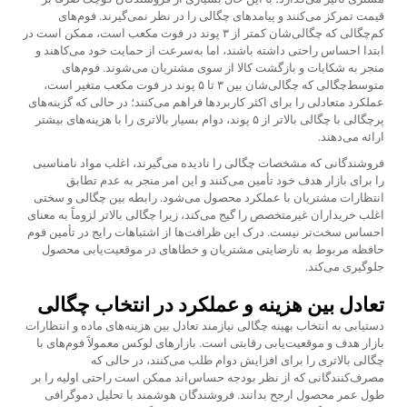
قیمت تمرکز می‌کنند و پیامدهای چگالی را در نظر نمی‌گیرند. فوم‌های
کم‌چگالی که چگالی‌شان کمتر از ۳ پوند در فوت مکعب است، ممکن است در
ابتدا احساس راحتی داشته باشند، اما به‌سرعت از حمایت خود می‌کاهند و
منجر به شکایات و بازگشت کالا از سوی مشتریان می‌شوند. فوم‌های
متوسط‌چگالی که چگالی‌شان بین ۳ تا ۵ پوند در فوت مکعب متغیر است،
عملکرد متعادلی را برای اکثر کاربردها فراهم می‌کنند؛ در حالی که گزینه‌های
پرچگالی با چگالی بالاتر از ۵ پوند، دوام بسیار بالاتری را با هزینه‌های بیشتر
ارائه می‌دهند.
فروشندگانی که مشخصات چگالی را نادیده می‌گیرند، اغلب مواد نامناسبی
را برای بازار هدف خود تأمین می‌کنند و این امر منجر به عدم تطابق
انتظارات مشتریان با عملکرد محصول می‌شود. رابطه بین چگالی و سختی
اغلب خریداران غیرمتخصص را گیج می‌کند، زیرا چگالی بالاتر لزوماً به معنای
احساس سخت‌تر نیست. درک این ظرافت‌ها از اشتباهات رایج در تأمین فوم
حافظه مربوط به نارضایتی مشتریان و خطاهای در موقعیت‌یابی محصول
جلوگیری می‌کند.
تعادل بین هزینه و عملکرد در انتخاب چگالی
دستیابی به انتخاب بهینه چگالی نیازمند تعادل بین هزینه‌های ماده و انتظارات
بازار هدف و موقعیت‌یابی رقابتی است. بازارهای لوکس معمولاً فوم‌های با
چگالی بالاتری را برای افزایش دوام طلب می‌کنند، در حالی که
مصرف‌کنندگانی که از نظر بودجه حساس‌اند ممکن است راحتی اولیه را بر
طول عمر محصول ارجح بدانند. فروشندگان هوشمند با تحلیل دموگرافی