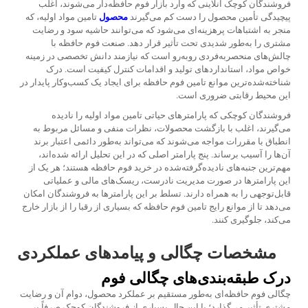
فروشندگان کوچک آنلاینی که وارد بازار فوم حافظه‌دار می‌شوند، اغلب
پیچیدگی تأمین محصول را دست کم می‌گیرند
محصول
تامین مواد اولیه، که
منجر به اشتباهات پرهزینه‌ای می‌شود که می‌توانند حاشیه سود و رضایت
مشتری را به‌طور شدیدی تحت تأثیر قرار دهد. صنعت فوم حافظه با
چالش‌های منحصربه‌فردی روبه‌رو است که نیازمند دانش تخصصی در زمینه
خواص مواد، استانداردهای تولید و اقدامات کنترل کیفیت است. درک
شناخته‌شده‌ترین موانع تامین فوم حافظه برای ایجاد یک کسب‌وکار پایدار در
این محیط رقابتی ضروری است.
فروشندگان کوچکی که پارامترهای حیاتی تامین مواد اولیه را نادیده
می‌گیرند، اغلب با بازگشت محصولات، نظرات منفی و مسائل مربوط به
انطباق با مقررات مواجه می‌شوند که می‌تواند به‌طور دائمی اعتبار برند
آن‌ها را آسیب برساند. پنج پارامتر اصلی که در این تحلیل ارائه شده‌اند،
مهم‌ترین جنبه‌های نادیده‌گرفته‌شده در خرید فوم حافظه هستند؛ هر یک از
این پارامترها در صورت مدیریت نادرست، ریسک‌های مالی و عملیاتی
قابل‌توجهی را به همراه دارند. تسلط بر این پارامترها به فروشندگان امکان
می‌دهد تا از موانع رایج تامین فوم حافظه که بسیاری از رقبا را از بازار خارج
می‌کند، جلوگیری کنند.
مشخصات چگالی و پیامدهای عملکردی
درک طبقه‌بندی‌های چگالی فوم
چگالی فوم حافظه‌ای به‌طور مستقیم بر عملکرد محصول، دوام آن و رضایت
مشتری تأثیر می‌گذارد؛ با این حال بسیاری از فروشندگان کوچک صرفاً بر