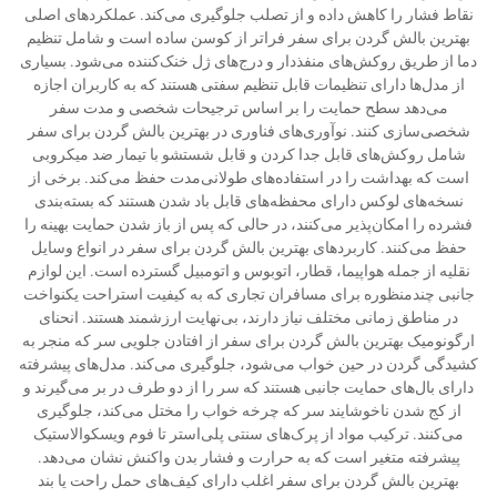
نقاط فشار را کاهش داده و از تصلب جلوگیری می‌کند. عملکردهای اصلی
بهترین بالش گردن برای سفر فراتر از کوسن ساده است و شامل تنظیم
دما از طریق روکش‌های منفذدار و درج‌های ژل خنک‌کننده می‌شود. بسیاری
از مدل‌ها دارای تنظیمات قابل تنظیم سفتی هستند که به کاربران اجازه
می‌دهد سطح حمایت را بر اساس ترجیحات شخصی و مدت سفر
شخصی‌سازی کنند. نوآوری‌های فناوری در بهترین بالش گردن برای سفر
شامل روکش‌های قابل جدا کردن و قابل شستشو با تیمار ضد میکروبی
است که بهداشت را در استفاده‌های طولانی‌مدت حفظ می‌کند. برخی از
نسخه‌های لوکس دارای محفظه‌های قابل باد شدن هستند که بسته‌بندی
فشرده را امکان‌پذیر می‌کنند، در حالی که پس از باز شدن حمایت بهینه را
حفظ می‌کنند. کاربردهای بهترین بالش گردن برای سفر در انواع وسایل
نقلیه از جمله هواپیما، قطار، اتوبوس و اتومبیل گسترده است. این لوازم
جانبی چندمنظوره برای مسافران تجاری که به کیفیت استراحت یکنواخت
در مناطق زمانی مختلف نیاز دارند، بی‌نهایت ارزشمند هستند. انحنای
ارگونومیک بهترین بالش گردن برای سفر از افتادن جلویی سر که منجر به
کشیدگی گردن در حین خواب می‌شود، جلوگیری می‌کند. مدل‌های پیشرفته
دارای بال‌های حمایت جانبی هستند که سر را از دو طرف در بر می‌گیرند و
از کج شدن ناخوشایند سر که چرخه خواب را مختل می‌کند، جلوگیری
می‌کنند. ترکیب مواد از پرک‌های سنتی پلی‌استر تا فوم ویسکوالاستیک
پیشرفته متغیر است که به حرارت و فشار بدن واکنش نشان می‌دهد.
بهترین بالش گردن برای سفر اغلب دارای کیف‌های حمل راحت یا بند