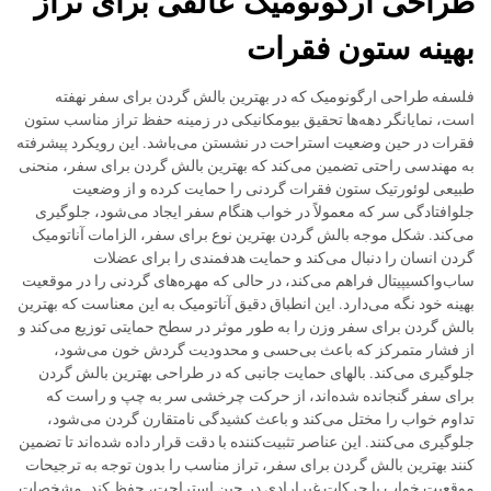
طراحی ارگونومیک عالقی برای تراز
بهینه ستون فقرات
فلسفه طراحی ارگونومیک که در بهترین بالش گردن برای سفر نهفته
است، نمایانگر دهه‌ها تحقیق بیومکانیکی در زمینه حفظ تراز مناسب ستون
فقرات در حین وضعیت استراحت در نشستن می‌باشد. این رویکرد پیشرفته
به مهندسی راحتی تضمین می‌کند که بهترین بالش گردن برای سفر، منحنی
طبیعی لوئورتیک ستون فقرات گردنی را حمایت کرده و از وضعیت
جلوافتادگی سر که معمولاً در خواب هنگام سفر ایجاد می‌شود، جلوگیری
می‌کند. شکل موجه بالش گردن بهترین نوع برای سفر، الزامات آناتومیک
گردن انسان را دنبال می‌کند و حمایت هدفمندی را برای عضلات
ساب‌واکسیپیتال فراهم می‌کند، در حالی که مهره‌های گردنی را در موقعیت
بهینه خود نگه می‌دارد. این انطباق دقیق آناتومیک به این معناست که بهترین
بالش گردن برای سفر وزن را به طور موثر در سطح حمایتی توزیع می‌کند و
از فشار متمرکز که باعث بی‌حسی و محدودیت گردش خون می‌شود،
جلوگیری می‌کند. بالهای حمایت جانبی که در طراحی بهترین بالش گردن
برای سفر گنجانده شده‌اند، از حرکت چرخشی سر به چپ و راست که
تداوم خواب را مختل می‌کند و باعث کشیدگی نامتقارن گردن می‌شود،
جلوگیری می‌کنند. این عناصر تثبیت‌کننده با دقت قرار داده شده‌اند تا تضمین
کنند بهترین بالش گردن برای سفر، تراز مناسب را بدون توجه به ترجیحات
موقعیت خواب یا حرکات غیرارادی در حین استراحت، حفظ کند. مشخصات