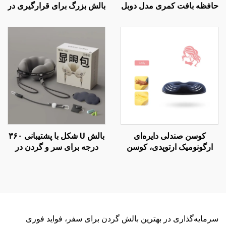
حافظه بافت کمری مدل دوبل
بالش بزرگ برای قرارگیری در
برای صندلی دفتر و ماشین،
حالت خواب جانبی، بالش
بالش کمر B2
بارداری، بالش بدن BP-2
کوسن صندلی دایره‌ای
بالش U شکل با پشتیبانی ۳۶۰
ارگونومیک ارتوپدی، کوسن
درجه برای سر و گردن در
رهایی از فشار برای صندلی
پروازهای طولانی و سفرهای
اداری S4
هوایی
سرمایه‌گذاری در بهترین بالش گردن برای سفر، فواید فوری