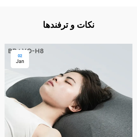
نکات و ترفندها
02
Jan