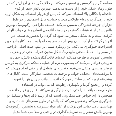
مقاصد گرم و گرمسیری تضمین می‌کند. برخلاف گزینه‌های ارزان‌تر که در
طول زمان شکل خود را از دست می‌دهند، بهترین بالش سفر از فوم
حافظه با چگالی بالا استفاده می‌کند که پس از هر بار استفاده به شکل اولیه
خود بازمی‌گردد و دوام طولانی‌مدت و حمایت قابل اعتمادی را در طول
هزاران چرخه فشردگی تضمین می‌کند. فلسفه طراحی ارگونومیک بهترین
بالش سفر از تحقیقات گسترده در زمینه آناتومی انسان و علم خواب الهام
گرفته است و به شکلی منجر می‌شود که گردن را به‌صورت طبیعی در
آغوش گرفته و از کج شدن بیش از حد سر به جلو یا به سمت کنارها در حین
استراحت جلوگیری می‌کند. این رویکرد مبتنی بر علم، علت اصلی ناراحتی
در سفر را با حفظ منحنی طبیعی S شکل ستون فقرات حتی در وضعیت
نشستن عمودی برطرف می‌کند. لبه‌های قالب‌گذاری‌شده بالش، حمایت
تدریجی فراهم می‌کنند که به‌صورت نرم از حمایت محکم مرکزی به کوسن
نرم‌تر محیطی منتقل می‌شود و تجربه‌ای متعادل از راحتی ایجاد می‌کند که
با موقعیت‌های مختلف خواب و ترجیحات شخصی سازگار است. کانال‌های
پیشرفته تهویه که در ساختار فوم گنجانده شده‌اند، جریان هوا را تقویت
کرده و از تجمع گرما و نگهداری رطوبت که می‌تواند در استفاده
طولانی‌مدت باعث ناراحتی شود، جلوگیری می‌کنند. فناوری فوم حافظه
همچنین دارای خواص ضد میکروبی است که از رشد باکتری‌ها و تشکیل بو
جلوگیری می‌کند و تضمین می‌کند که بالش در طول سفرهای شما تازه و
بهداشتی باقی بماند. این ترکیب از علم مواد پیشرفته و تخصص ارگونومیک،
بهترین بالش سفر را به سرمایه‌گذاری در راحتی و سلامتی شما تبدیل