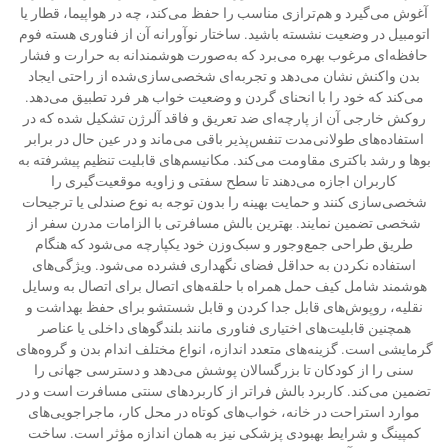
آغوش می‌گیرد و هم‌ترازی مناسب را حفظ می‌کند، چه در هواپیما، قطار یا
اتومبیل در وضعیت نشسته باشید. ساختار نوآورانه آن از فناوری هسته فوم
حافظه‌ای مرغوب بهره می‌برد که به‌صورت هوشمندانه به حرارت و فشار
بدن واکنش نشان می‌دهد و تجربه‌ای شخصی‌سازی‌شده از راحتی ایجاد
می‌کند که خود را با انحنای گردن و وضعیت خواب هر فرد تطبیق می‌دهد.
روکش خارجی آن از پارچه‌ای ضد تعریق و فاقد آلرژن تشکیل شده که در
استفاده‌های طولانی‌مدت تنفس‌پذیر باقی می‌ماند و در عین حال در برابر
بوها و رشد باکتری مقاومت می‌کند. مکانیسم‌های قابلیت تنظیم پیشرفته به
کاربران اجازه می‌دهند تا سطح سفتی و زاویه موقعیت‌گیری را
شخصی‌سازی کنند و حمایت بهینه را بدون توجه به نوع صندلی یا ترجیحات
شخصی تضمین نمایند. بهترین بالش مسافرتی با الزامات مدرن سفر از
طریق طراحی جمع‌وجور و سبک‌وزن خود یکپارچه می‌شود که هنگام
استفاده نکردن به حداقل فضای نگهداری فشرده می‌شود. ویژگی‌های
هوشمند شامل کیف حمل همراه با حلقه‌های اتصال برای اتصال به وسایل
نقلیه، روپوش‌های قابل جدا کردن و قابل شستشو برای حفظ بهداشت و
همچنین قابلیت‌های اختیاری فناوری مانند بلندگوهای داخلی یا عناصر
گرمایشی است. گزینه‌های متعدد اندازه، انواع مختلف اندام بدن و گروه‌های
سنی را از کودکان تا بزرگسالان پوشش می‌دهد و دسترسی جهانی را
تضمین می‌کند. کاربرد بالش فراتر از کاربردهای سنتی مسافرت است و در
موارد استراحت در خانه، خواب‌های کوتاه در محل کار، ماجراجویی‌های
کمپینگ و شرایط بهبودی پزشکی نیز به همان اندازه مؤثر است. ساخت