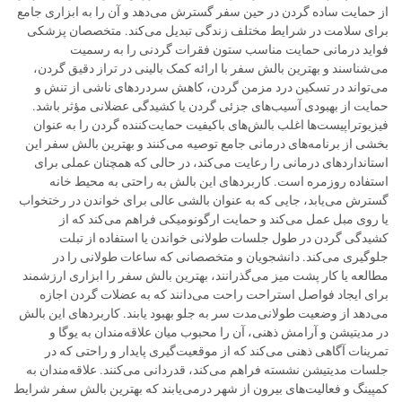
از حمایت ساده گردن در حین سفر گسترش می‌دهد و آن را به ابزاری جامع
برای سلامت در شرایط مختلف زندگی تبدیل می‌کند. متخصصان پزشکی
فواید درمانی حمایت مناسب ستون فقرات گردنی را به رسمیت
می‌شناسند و بهترین بالش سفر با ارائه کمک بالینی در تراز دقیق گردن،
می‌تواند در تسکین درد مزمن گردن، کاهش سردردهای ناشی از تنش و
حمایت از بهبودی آسیب‌های جزئی گردن یا کشیدگی عضلانی مؤثر باشد.
فیزیوتراپیست‌ها اغلب بالش‌های باکیفیت حمایت‌کننده گردن را به عنوان
بخشی از برنامه‌های درمانی جامع توصیه می‌کنند و بهترین بالش سفر این
استانداردهای درمانی را رعایت می‌کند، در حالی که همچنان عملی برای
استفاده روزمره است. کاربردهای این بالش به راحتی به محیط خانه
گسترش می‌یابد، جایی که به عنوان بالشی عالی برای خواندن در رختخواب
یا روی مبل عمل می‌کند و حمایت ارگونومیکی فراهم می‌کند که از
کشیدگی گردن در طول جلسات طولانی خواندن یا استفاده از تبلت
جلوگیری می‌کند. دانشجویان و متخصصانی که ساعات طولانی را در
مطالعه یا کار پشت میز می‌گذرانند، بهترین بالش سفر را ابزاری ارزشمند
برای ایجاد فواصل استراحت راحت می‌دانند که به عضلات گردن اجازه
می‌دهد از وضعیت طولانی‌مدت سر به جلو بهبود یابند. کاربردهای این بالش
در مدیتیشن و آرامش ذهنی، آن را محبوب میان علاقه‌مندان به یوگا و
تمرینات آگاهی ذهنی می‌کند که از موقعیت‌گیری پایدار و راحتی که در
جلسات مدیتیشن نشسته فراهم می‌کند، قدردانی می‌کنند. علاقه‌مندان به
کمپینگ و فعالیت‌های بیرون از شهر درمی‌یابند که بهترین بالش سفر شرایط