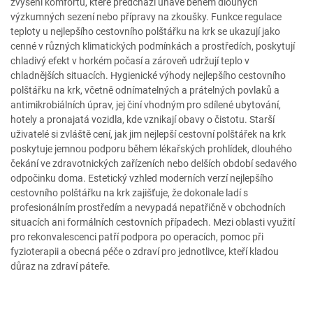
zvýšení komfortu, které předchází únavě během dlouhých
výzkumných sezení nebo přípravy na zkoušky. Funkce regulace
teploty u nejlepšího cestovního polštářku na krk se ukazují jako
cenné v různých klimatických podmínkách a prostředích, poskytují
chladivý efekt v horkém počasí a zároveň udržují teplo v
chladnějších situacích. Hygienické výhody nejlepšího cestovního
polštářku na krk, včetně odnímatelných a prátelných povlaků a
antimikrobiálních úprav, jej činí vhodným pro sdílené ubytování,
hotely a pronajatá vozidla, kde vznikají obavy o čistotu. Starší
uživatelé si zvláště cení, jak jim nejlepší cestovní polštářek na krk
poskytuje jemnou podporu během lékařských prohlídek, dlouhého
čekání ve zdravotnických zařízeních nebo delších období sedavého
odpočinku doma. Estetický vzhled moderních verzí nejlepšího
cestovního polštářku na krk zajišťuje, že dokonale ladí s
profesionálním prostředím a nevypadá nepatřičně v obchodních
situacích ani formálních cestovních případech. Mezi oblasti využití
pro rekonvalescenci patří podpora po operacích, pomoc při
fyzioterapii a obecná péče o zdraví pro jednotlivce, kteří kladou
důraz na zdraví páteře.