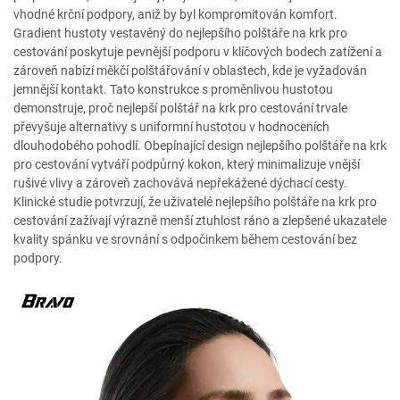
vhodné krční podpory, aniž by byl kompromitován komfort.
Gradient hustoty vestavěný do nejlepšího polštáře na krk pro
cestování poskytuje pevnější podporu v klíčových bodech zatížení a
zároveň nabízí měkčí polštářování v oblastech, kde je vyžadován
jemnější kontakt. Tato konstrukce s proměnlivou hustotou
demonstruje, proč nejlepší polštář na krk pro cestování trvale
převyšuje alternativy s uniformní hustotou v hodnoceních
dlouhodobého pohodlí. Obepínající design nejlepšího polštáře na krk
pro cestování vytváří podpůrný kokon, který minimalizuje vnější
rušivé vlivy a zároveň zachovává nepřekážené dýchací cesty.
Klinické studie potvrzují, že uživatelé nejlepšího polštáře na krk pro
cestování zažívají výrazně menší ztuhlost ráno a zlepšené ukazatele
kvality spánku ve srovnání s odpočinkem během cestování bez
podpory.