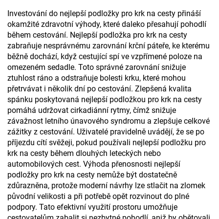
Investování do nejlepší podložky pro krk na cesty přináší
okamžité zdravotní výhody, které daleko přesahují pohodlí
během cestování. Nejlepší podložka pro krk na cesty
zabraňuje nesprávnému zarovnání krční páteře, ke kterému
běžně dochází, když cestující spí ve vzpřímené poloze na
omezeném sedadle. Toto správné zarovnání snižuje
ztuhlost ráno a odstraňuje bolesti krku, které mohou
přetrvávat i několik dní po cestování. Zlepšená kvalita
spánku poskytovaná nejlepší podložkou pro krk na cesty
pomáhá udržovat cirkadiánní rytmy, čímž snižuje
závažnost letního únavového syndromu a zlepšuje celkové
zážitky z cestování. Uživatelé pravidelně uvádějí, že se po
příjezdu cítí svěžeji, pokud používali nejlepší podložku pro
krk na cesty během dlouhých leteckých nebo
automobilových cest. Výhoda přenosnosti nejlepší
podložky pro krk na cesty nemůže být dostatečně
zdůrazněna, protože moderní návrhy lze stlačit na zlomek
původní velikosti a při potřebě opět rozvinout do plné
podpory. Tato efektivní využití prostoru umožňuje
cestovatelům zabalit si nezbytné pohodlí, aniž by obětovali