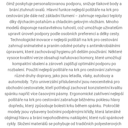
čímž poskytuje personalizovanou podporu, snižuje tlakové body a
brání ztuhnutí svalů. Hlavní funkce nejlepší polštáře na krk pro
cestování jde dále než základní tlumení – zahrnuje regulaci teploty
díky dýchacím potahům a chladicím gelovým vložkám. Mnoho
modelů disponuje nastavitelnou tuhostí, což umožňuje uživatelům
upravit úroveň podpory podle osobních preferencí a délky cesty.
Technologické inovace v nejlepší polštáři na krk pro cestování
zahrnují snímatelné a praním odolné potahy s antimikrobiálními
úpravami, které zachovávají hygienu při delším používání. Některé
vysoce kvalitní verze obsahují nafukovací komory, které umožňují
kompaktní sbalení a zároveň zajišťují optimální podporu po
rozbalení. Použití nejlepší polštáře na krk pro cestování zahrnuje
různé druhy dopravy, jako jsou letadla, vlaky, autobusy a
automobily. Tyto univerzální příslušenství jsou neocenitelná pro
obchodní cestovatele, kteří potřebují zachovat konzistentní kvalitu
spánku napříč více časovými pásmy. Ergonomické zakřivení nejlepší
polštáře na krk pro cestování zabraňuje běžnému poklesu hlavy
dopředu, který způsobuje bolesti krku během spánku. Pokročilé
modely jsou vybaveny bočními podpěrnými křídly, která laterálně
objímají hlavu a brání nepohodlnému naklápění, které ruší spánkové
cykly. Složení materiálů se pohybuje od tradičních polyesterových