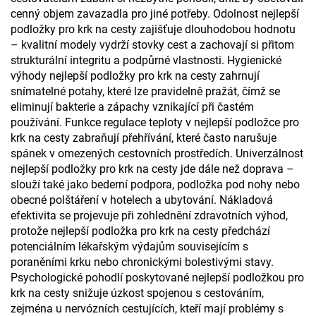
cenný objem zavazadla pro jiné potřeby. Odolnost nejlepší
podložky pro krk na cesty zajišťuje dlouhodobou hodnotu
– kvalitní modely vydrží stovky cest a zachovají si přitom
strukturální integritu a podpůrné vlastnosti. Hygienické
výhody nejlepší podložky pro krk na cesty zahrnují
snímatelné potahy, které lze pravidelně pražát, čímž se
eliminují bakterie a zápachy vznikající při častém
používání. Funkce regulace teploty v nejlepší podložce pro
krk na cesty zabraňují přehřívání, které často narušuje
spánek v omezených cestovních prostředích. Univerzálnost
nejlepší podložky pro krk na cesty jde dále než doprava –
slouží také jako bederní podpora, podložka pod nohy nebo
obecné polštáření v hotelech a ubytování. Nákladová
efektivita se projevuje při zohlednění zdravotních výhod,
protože nejlepší podložka pro krk na cesty předchází
potenciálním lékařským výdajům souvisejícím s
poraněními krku nebo chronickými bolestivými stavy.
Psychologické pohodlí poskytované nejlepší podložkou pro
krk na cesty snižuje úzkost spojenou s cestováním,
zejména u nervózních cestujících, kteří mají problémy s