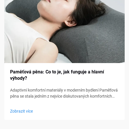
Paměťová pěna: Co to je, jak funguje a hlavní
výhody?
Adaptivní komfortní materiály v moderním bydlení Paměťová
pěna se stala jedním z nejvíce diskutovaných komfortních
materiálů v oblasti ložení, nábytku a osobní podpory. Od
matraců a polštářů po sedací polštářky a lékařské pomůcky,
Zobrazit více
paměťová pěna...