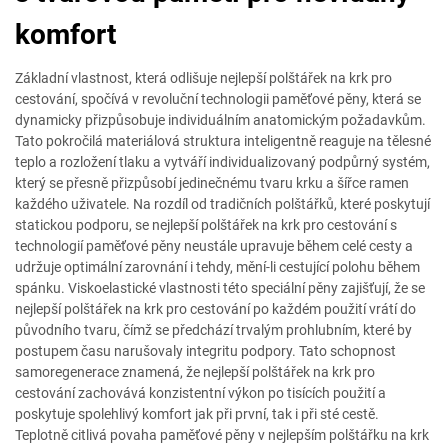
komfort
Základní vlastnost, která odlišuje nejlepší polštářek na krk pro
cestování, spočívá v revoluční technologii paměťové pěny, která se
dynamicky přizpůsobuje individuálním anatomickým požadavkům.
Tato pokročilá materiálová struktura inteligentně reaguje na tělesné
teplo a rozložení tlaku a vytváří individualizovaný podpůrný systém,
který se přesně přizpůsobí jedinečnému tvaru krku a šířce ramen
každého uživatele. Na rozdíl od tradičních polštářků, které poskytují
statickou podporu, se nejlepší polštářek na krk pro cestování s
technologií paměťové pěny neustále upravuje během celé cesty a
udržuje optimální zarovnání i tehdy, mění-li cestující polohu během
spánku. Viskoelastické vlastnosti této speciální pěny zajišťují, že se
nejlepší polštářek na krk pro cestování po každém použití vrátí do
původního tvaru, čímž se předchází trvalým prohlubním, které by
postupem času narušovaly integritu podpory. Tato schopnost
samoregenerace znamená, že nejlepší polštářek na krk pro
cestování zachovává konzistentní výkon po tisících použití a
poskytuje spolehlivý komfort jak při první, tak i při sté cestě.
Teplotně citlivá povaha paměťové pěny v nejlepším polštářku na krk