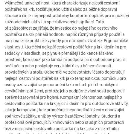
Výjimečná univerzálnost, která charakterizuje nejlepší cestovní
polštářek na krk, rozšiřuje jeho užití daleko za běžné dopravní
situace a činí z něj nepostradatelný komfortní doplněk pro množství
každodenních aktivit a specializovaných aplikací. Tato
přizpůsobivost zajišťuje, že investice do nejlepšího cestovního
polštářku na krk přináší hodnotu napříč různými případy použití a
maximalizuje praktické výhody pro náročné uživatele. Ergonomické
vlastnosti, které činí nejlepší cestovní polštářek na krk ideálním pro
sedačky v letadlech, se plynule přenášejí i do kancelářského
prostředí, kde slouží jako lumbální podpora při dlouhodobé práci s
počítačem nebo poskytuje cervikální úlevu během činností
prováděných u stolu. Odborníci ve zdravotnictví často doporučují
nejlepší cestovní polštářek na krk jako terapeutickou pomůcku pro
osoby uzdravující se po poranění krku nebo trpící chronickými
cervikálními potížemi, protože jeho podpůrné vlastnosti podporují
správné zarovnání pro hojení. Kompaktní přenosnost nejlepšího
cestovního polštářku na krk jej činí ideálním pro outdoorové aktivity,
jako je kempování, kde proměňuje nepohodlná ložení v obnovující
spánkové zážitky, aniž by výrazně zatěžoval batohy. Studenti a
profesionálové pracující v knihovnách nebo studijních prostorech
těží z nejlepšího cestovního polštářku na krk jako z diskrétního