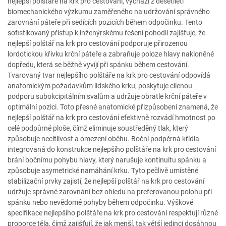
nejlepší polštáře na krk pro cestování, vychází z desetiletí
biomechanického výzkumu zaměřeného na udržování správného
zarovnání páteře při sedících pozicích během odpočinku. Tento
sofistikovaný přístup k inženýrskému řešení pohodlí zajišťuje, že
nejlepší polštář na krk pro cestování podporuje přirozenou
lordotickou křivku krční páteře a zabraňuje poloze hlavy nakloněné
dopředu, která se běžně vyvíjí při spánku během cestování.
Tvarovaný tvar nejlepšího polštáře na krk pro cestování odpovídá
anatomickým požadavkům lidského krku, poskytuje cílenou
podporu subokcipitálním svalům a udržuje obratle krční páteře v
optimální pozici. Toto přesné anatomické přizpůsobení znamená, že
nejlepší polštář na krk pro cestování efektivně rozvádí hmotnost po
celé podpůrné ploše, čímž eliminuje soustředěný tlak, který
způsobuje necitlivost a omezení oběhu. Boční podpěrná křídla
integrovaná do konstrukce nejlepšího polštáře na krk pro cestování
brání bočnímu pohybu hlavy, který narušuje kontinuitu spánku a
způsobuje asymetrické namáhání krku. Tyto pečlivě umístěné
stabilizační prvky zajistí, že nejlepší polštář na krk pro cestování
udržuje správné zarovnání bez ohledu na preferovanou polohu při
spánku nebo nevědomé pohyby během odpočinku. Výškové
specifikace nejlepšího polštáře na krk pro cestování respektují různé
proporce těla, čímž zajišťují, že jak menší, tak větší jedinci dosáhnou