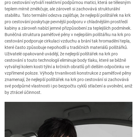
pro cestování vytváří reaktivní podpůrnou matici, která se tělesným
teplem mírně změkčuje, ale zároveň si zachovává strukturální
stabilitu. Tato termální odezva zajišťuje, že nejlepší polštářek na krk
pro cestování poskytuje pevnější podporu v chladnějším prostředí
kabiny a zároveň nabízí jemné přizpůsobení za teplejších podmínek.
Buněčná struktura paměťové pěny v nejlepším polštářku na krk pro
cestování podporuje cirkulaci vzduchu a brání tak hromadění tepla,
které často způsobuje nepohodlí u tradičních materiálů polštářků.
Uživatelé opakovaně uvádějí, že nejlepší polštářek na krk pro
cestování s touto technologií eliminuje body tlaku, které se běžně
vytvářejí kolem kosti týlní a krčních obratlů při delším odpočinku ve
vzpřímené poloze. Výhody trvanlivosti konstrukce z paměťové pěny
znamenají, že nejlepší polštářek na krk pro cestování si zachovává
své podpůrné vlastnosti i po bezpočtu cyklů stlačení a uvolnění, aniž
by ztrácel účinnost.