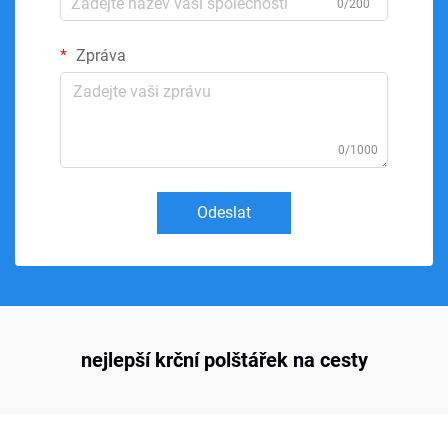
0/200
Zpráva
0/1000
Odeslat
nejlepší krční polštářek na cesty