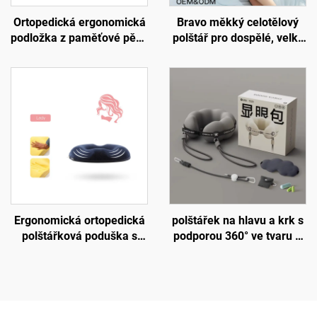
Ortopedická ergonomická
Bravo měkký celotělový
podložka z paměťové pěny
polštář pro dospělé, velký
pro bederní páteř, pletená
vložený polštář pro spáče
polštářková podložka do
na boku, těhotenský
kanceláře a auta,
polštář, tělový polštář BP-2
podložka B2
Ergonomická ortopedická
polštářek na hlavu a krk s
polštářková poduška s
podporou 360° ve tvaru U
úlevou od tlaku pro
pro dlouhé lety, cestovní
kancelářskou židli S4
polštářky do letadla