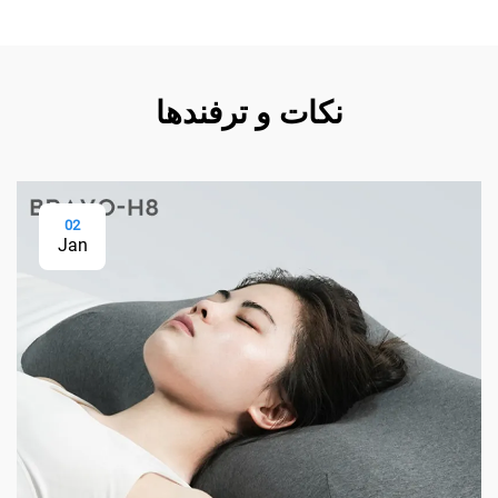
نکات و ترفندها
02
Jan