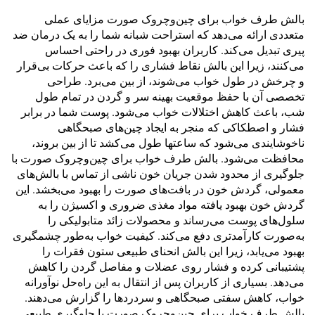
بالش طرف خواب برای چین‌وچروک صورت مزایای عملی
متعددی ارائه می‌دهد که استراحت شبانه شما را به یک درمان ضد
پیری تبدیل می‌کند. کاربران بهبود فوری در راحتی احساس
می‌کنند، زیرا این بالش نقاط فشاری را که باعث حرکات بی‌قرار
و چرخش در طول خواب می‌شوند، از بین می‌برد. طراحی
تخصصی آن با حفظ موقعیت بهینه سر و گردن در تمام طول
شب، باعث کاهش اختلالات خواب می‌شود. پوست شما در برابر
فشار و اصطکاکی که منجر به ایجاد چین‌های صبحگاهی
ناخوشایندی می‌شود که ساعتها طول می‌کشد تا از بین بروند،
محافظت می‌شود. بالش طرف خواب برای چین‌وچروک صورت با
جلوگیری از محدود شدن جریان خون ناشی از تماس با بالش‌های
معمولی، گردش خون در بافت‌های صورت را بهبود می‌بخشد. این
گردش خون بهبود یافته مواد مغذی ضروری و اکسیژن را به
سلول‌های پوست می‌رساند و محصولات زائد متابولیکی را
به‌صورت کارآمدتری دفع می‌کند. کیفیت خواب به‌طور چشمگیری
بهبود می‌یابد، زیرا این بالش انحنای طبیعی ستون فقرات را
پشتیبانی کرده و فشار روی عضلات و مفاصل گردن را کاهش
می‌دهد. بسیاری از کاربران پس از انتقال به این راه‌حل نوآورانه
خواب، کاهش سفتی صبحگاهی و سردردها را گزارش می‌دهند.
بالش طرف خواب برای چین‌وچروک صورت با جلوگیری طبیعی