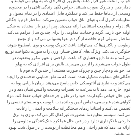
خواب را تحت تأثیر قرار دهند. بالش برای افرادی که به پهلو می‌خوابند و
دچار چین و چروک صورت هستند، خواص نگهدارندگی ثابتی را در محدوده
وسیعی از دماها حفظ می‌کند و عملکرد قابل اعتمادی را در تمام فصول و
تنظیمات کنترل آب و هوای اتاق خواب تضمین می‌کند. ساختار فوم با چگالی
بالا، دوام و مقاومت استثنایی ارائه می‌دهد، پس از هر بار استفاده به شکل
اولیه خود بازمی‌گردد و حمایت مداومی را برای چندین سال فراهم می‌کند.
ساختار سلولی فوم حافظه از گردش هوا پشتیبانی می‌کند و از تجمع
رطوبت و باکتری‌ها که می‌توانند باعث تحریک پوست و بوی نامطبوع شوند،
جلوگیری می‌کند. ویژگی‌های کاهش فشار، وزن را به‌صورت یکنواخت توزیع
می‌کنند و نقاط داغ و فشاری که باعث ناراحتی و تغییر مکرر وضعیت در
طول خواب می‌شوند را از بین می‌برند. بالش برای افرادی که به پهلو
می‌خوابند و دچار چین و چروک صورت هستند، از چندین لایه فوم با
چگالی‌های متفاوت تشکیل شده است که مناطق حمایتی هدفمندی را ایجاد
می‌کنند و به نیازهای آناتومیکی خاص پاسخ می‌دهند. زمان بازیابی پویا به
فوم اجازه می‌دهد تا به‌سرعت به تغییرات وضعیت واکنش نشان دهد و در
عین حال خواص نگهدارنده خود را در طول چرخه‌های خواب حفظ کند. مواد
گواهی‌شده غیرسمی، تماس ایمن و بلندمدت با پوست و سیستم تنفسی را
تضمین می‌کنند و استانداردهای سختگیرانه سلامت و ایمنی را رعایت
می‌کنند. سیستم تنظیم دما به‌صورت غیرفعال کار می‌کند، نیازی به برق
خارجی یا نگهداری ندارد و در عین حال عملکرد خنک‌کنندگی مداومی را
ارائه می‌دهد که هم راحتی و هم محافظت از پوست را در طول شب بهبود
می‌بخشد.