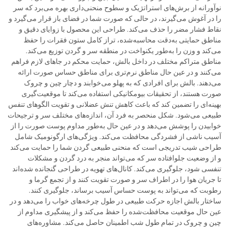
نوآورانه از برش‌های استراتژیک و سطوح منحنی‌داری بهره می‌برد که سر
را در آغوش می‌گیرند، در حالی که صورت شما در فضای باز قرار می‌گیرد و
نقاط فشار مضر را حذف می‌کند. طراحی این محصول با زوایای دقیق و
مناطق حمایتی به‌دقت محاسبه‌شده، تراز کامل ستون فقرات را حفظ
می‌کند و وزن را به‌طور یکنواخت در منطقه سر و گردن توزیع می‌کند.
مناطق متراکم مختلف در داخل بالش، حمایت محکم در جاهای لازم فراهم
می‌کنند و در عین حال مناطق نرم‌تری برای مناطق حساس صورت ارائه
می‌دهند. بالش برای افرادی که به پهلو می‌خوابند و دچار چین و چروک
صورت هستند، از تحقیقات بیومکانیکی استفاده می‌کند تا موقعیت‌گیری
بهینه‌ای را تضمین کند که باعث کاهش تنش عضلانی و تقویت الگوهای تنفس
طبیعی می‌شود. شکل منحصر به فرد آن، اندازه‌های مختلف سر و ترجیحات
خوابیدن را پوشش می‌دهد و در عین حال به‌طور مداوم پوست صورت را از
آسیب ناشی از فشردگی محافظت می‌کند. ویژگی‌های ارگونومیک شامل
طراحی شیب تدریجی است که منحنی طبیعی گردن شما را حمایت می‌کند
و از وضعیت جلوافتاده سر که می‌تواند منجر به درد گردن و مشکلات
تنفسی شود، جلوگیری می‌کند. کانال‌های تهویه در طراحی گنجانده شده‌اند
تا جریان هوا را در اطراف سر و صورت تقویت کنند و از تجمع گرما و
رطوبت که می‌تواند به پوست حساس آسیب برساند، جلوگیری کنند.
ساختار بالش اجازه حرکت طبیعی در طول چرخه‌های خواب را می‌دهد و در
عین حال موقعیت محافظت‌شده را حفظ می‌کند و از پیشگیری مداوم از
چین و چروک در تمام طول شب اطمینان حاصل می‌کند. مشاوره‌های