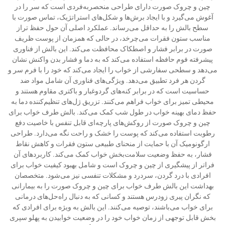
چین و چروک صورت دارای طراحی منحصربه‌فردی است که سر را در
آغوش می‌گیرد و با ایجاد برش‌ها و شکل‌های استراتژیک، تماس صورت با
سطح بالش را به حداقل می‌رساند. عملکرد اصلی آن حول حفظ تراز
مناسب ستون فقرات می‌چرخد، در حالی که همزمان از پوست ظریف
صورت در برابر فشار و اصطکاک محافظت می‌کند. این بالش از فناوری
پیشرفته فوم حافظه استفاده می‌کند که به دما و فشار بدن واکنش نشان
می‌دهد و سطحی سفارشی از خواب را ایجاد می‌کند که خود را با فرم سر و
گردن هر فرد تطبیق می‌دهد. ویژگی‌های فناوری آن شامل مواد ضد
حساسیت است که در برابر کنه‌های گردوغبار و باکتری مقاوم هستند و
محیطی تمیز برای خواب فراهم می‌کنند. تزریق ژل‌های تنظیم‌کننده دما به
حفظ دمای بهینه خواب در طول شب کمک می‌کند. بالش طرف خواب برای
چین و چروک صورت از روکش‌های پارچه‌ای قابل تنفس با خاصیت دفع
رطوبت استفاده می‌کند که پوست را خشک و راحت نگه می‌دارد. طراحی
ارگونومیک آن با حمایت از منحنای طبیعی ستون فقرات و کاهش نقاط
فشار، به حفظ وضعیت سلامت‌بخش خواب کمک می‌کند. کاربردهای آن
فراتر از پیشگیری از چین و چروک است و شامل بهبود کیفیت خواب برای
افرادی با درد گردن، سردرد و مشکلات تنفسی نیز می‌شود. متخصصان
بهداشت این بالش طرف خواب برای چین و چروک صورت را به بیمارانی
که نگران پیری زودرس هستند و کسانی که به دنبال راه‌حل‌های درمانی
برای خواب می‌باشند، توصیه می‌کنند. این بالش به ویژه برای افرادی که
بخش قابل توجهی از زمان خواب خود را در وضعیت خوابیدن به پهلو سپری