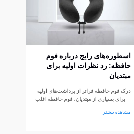
اسطوره‌های رایج درباره فوم
چگون
حافظه: رد نظرات اولیه برای
فوم 
مبتدیان
استا
کنیم
درک فوم حافظه فراتر از برداشت‌های اولیه
— برای بسیاری از مبتدیان، فوم حافظه اغلب
ایجاد
با چند برداشت ثابت شکل‌گرفته از طریق
مبتنی
مشاهده بیشتر
تبلیغات، گفتگوهای غیررسمی یا تجربیات کوتاه
استار
مشاهد
در نمایشگاه‌ها همراه است. این برداشت‌ها به
مبلما
راحتی می‌توانند به سوءتفاهم تبدیل شوند...
از مه