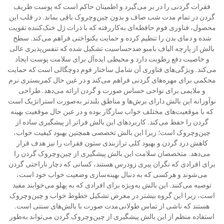
فقرات گردنی را در بر می‌گیرد و اطمینان حاکم است که پوست ظریف
گردن در تمام مدت شب صاف و بدون چین‌وچروک باقی بماند. در قلب این
محصول، فناوری فوم حافظه‌ای به‌کاررفته که با ذرات ژل خنک‌کننده تقویت
شده و دمای بدن را تنظیم کرده و حمایت یکنواختی فراهم می‌کند. سطح
بالش از پارچه الیاف بامبو ضدحساسیت تشکیل شده که تنفس‌پذیری عالی
و خاصیت دفع رطوبت دارد و محیطی ایده‌آل برای سلامت پوست ایجاد
می‌کند. ویژگی‌های فناوری آن شامل ساختار فوم دوچگالی است که حمایت
محکمی برای مهره‌های گردنی فراهم می‌کند و در عین حال کمربستری نرم
و ملایمی برای نواحی حساس صورت و گردن ارائه می‌دهد. طراحی
نوآورانه این بالش دارای برش‌ها و مناطق بلندتر به‌صورت استراتژیک است
که با موقعیت‌های مختلف خواب سازگار بوده و در عین حال موقعیت بهینه
گردن را حفظ می‌کند. کاربردهای این بالش فراتر از پیشگیری ساده از
چین‌وچروک است؛ زیرا این بالش تخصصی همچنین بهبود کیفیت خواب،
کاهش درد گردن و بهبود کلی ترازبندی ستون فقرات را نیز هدف قرار
می‌دهد. متخصصان سلامت این بالش پیشگیری از چین‌وچروک گردن را
برای افرادی که نگران پیری زودرس هستند، کسانی که دچار ناراحتی گردن
می‌شوند و هرکسی که به دنبال بهینه‌سازی وضعیت خواب خود است،
توصیه می‌کنند. این بالش به‌ویژه برای افرادی که به پهلو می‌خوابند مفید
است، زیرا این گروه بیشتر در معرض تشکیل خطوط خواب و چین‌وچروک
هستند که ناشی از تماس طولانی‌مدت صورت با بالش‌های سنتی است.
استفاده منظم از این بالش پیشگیری از چین‌وچروک گردن می‌تواند به‌طور