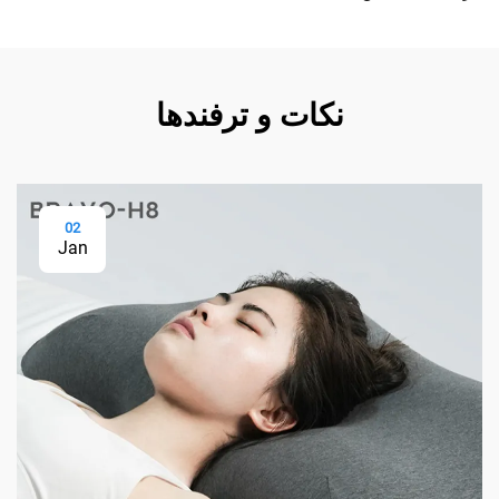
نکات و ترفندها
02
Jan