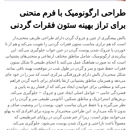
طراحی ارگونومیک با فرم منحنی
برای تراز بهینه ستون فقرات گردنی
بالش پیشگیری از چین و چروک گردن دارای طراحی ظریفِ منحنی‌دار
است که هم ترازی مناسب ستون فقرات گردنی را تقویت می‌کند و هم از تا
خوردن یا چروک شدن پوست گردن در حین خواب جلوگیری می‌کند. این
پیکربندی ارگونومیک، شامل مناطق مختلف ارتفاعی و منحنی‌های پشتیبانی
است که به صورت هماهنگ عمل می‌کنند تا انحنای طبیعی S شکل ستون
فقرات حفظ شود و سر و گردن در طول شب در موقعیت بهینه باقی بمانند.
شکل منحی‌دار بالش دارای فرورفتگی مرکزی است که سر را در خود جای
می‌دهد و همزمان مناطق پشتیبانی ارتقا یافته‌ای برای ناحیه گردن فراهم
می‌کند و سطحی برای خوابیدن ایجاد می‌کند که از فشار رو به پایین و
فشردگی جانبی — عوامل اصلی ایجاد چین و چروک — جلوگیری می‌کند.
برش‌های استراتژیک و مناطق تسکین، آناتومی طبیعی سر و گردن را در
نظر می‌گیرند و با حفظ جریان مناسب خون، پوست را در وضعیت صاف و
بدون تا نگه می‌دارند. این طراحی منحنی‌دار به ویژه برای افرادی که به پهلو
می‌خوابند مؤثر است، زیرا از خم شدن گردن در زوایای غیرطبیعی که
معمولاً باعث ناراحتی و چروک شدن پوست می‌شود، جلوگیری می‌کند.
هندسه بالش تضمین می‌کند که پوست صورت با سطح بالش تماس نداشته