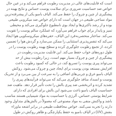
است که قابلیت‌های عالی در مدیریت رطوبت فراهم می‌کند و در عین حال
خواص ضد حساسیت ضروری برای سلامت پوست حساس و نتایج بهینه در
پیشگیری از چین و چروک را حفظ می‌کند. الیاف بامبو یکی از پیشرفته‌ترین
مواد نساجی طبیعی در جهان است که دارای خواص ضد میکروبی طبیعی
بوده و از رشد باکتری‌ها و ایجاد بوی نامطبوع جلوگیری می‌کند و محیطی
تمیز و پایدار برای خواب فراهم می‌آورد که عملکرد سالم پوست را تقویت
می‌کند. ساختار منحصربه‌فرد این الیاف، حفره‌های میکروسکوپی هوا ایجاد
می‌کند که تنفس‌پذیری استثنایی را ممکن می‌سازد و گردش هوا را تضمین
کرده، از تجمع رطوبت جلوگیری کرده و سطح بهینه رطوبت پوست را در
طول دوره‌های خواب حفظ می‌کند. این قابلیت مدیریت رطوبت در
پیشگیری از چین و چروک بسیار مهم است، زیرا رطوبت بیش از حد
می‌تواند پیری پوست را تسریع کند، در حالی که کمبود رطوبت باعث
افزایش مستعد بودن پوست برای ایجاد چین و چروک می‌شود. روکش
الیاف بامبو عرق و چربی‌های اضافی را به سرعت از بین می‌برد و از تحریک
پوست و انسداد منافذ جلوگیری می‌کند که می‌تواند فرآیندهای پیری را
تشدید کرده و اثربخشی ضد پیری بالش را تحت تأثیر قرار دهد. ماهیت ضد
حساسیت الیاف بامبو باعث می‌شود این بالش برای افرادی که دارای
شرایط پوستی حساس، آلرژی یا حساسیت به مواد شیمیایی هستند مناسب
باشد و واکنش منفی به مواد مصنوعی که معمولاً در بالش‌های متداول وجود
دارند را تجربه نمی‌کنند. خواص محافظت طبیعی در برابر اشعه ماوراء
بنفش (UV) در الیاف بامبو به حفظ یکپارچگی و ظاهر روکش در طول