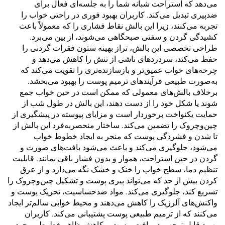
می‌دهد که استراحت شبانه شما را به جلسه‌ای فعال برای
ضدپیری تبدیل می‌کند. کاربران بهبود فوری در راحتی خواب را
تجربه می‌کنند، زیرا این بالش نقاط فشاری را که معمولاً باعث
کشیدگی گردن و سفتی صبحگاهی می‌شوند، از بین می‌برد.
طراحی تخصصی این بالش، تراز بهینه ستون فقرات گردنی را
حفظ می‌کند، سردردهای ناشی از تنش را کاهش می‌دهد و
چرخه‌های خواب عمیق‌تر و بازسازنده‌تری را تقویت می‌کند که
به‌صورت طبیعی فرآیندهای ترمیم پوست را بهبود می‌بخشد.
برخلاف بالش‌های معمولی که ممکن است در حین خواب جمع
شوند یا شکل خود را از دست دهند، این بالش در طول شب از
حمایت یکنواخت برخوردار است و مزایای پیوسته در پیشگیری از
چین‌وچروک را تضمین می‌کند. ساختار منحصربه‌فرد این بالش از
تا شدن و فشردگی پوست که منجر به ایجاد خطوط خواب
می‌شود، جلوگیری می‌کند و باعث می‌شود بافت‌های صورت و
گردن در حین استراحت، هموار و بدون فشار باقی بمانند. قابلیت
تنظیم دما، سطح خواب را خنک و خشک نگه می‌دارد و از عرق
کردن بیش از حد که می‌تواند پیری پوست و تشکیل چین‌وچروک را
تسریع کند، جلوگیری می‌کند. مواد ضدحساسیت، تحریک پوست و
واکنش‌های آلرژیک را کاهش می‌دهند و محیط خوابی سالم‌تر ایجاد
می‌کنند که از ترمیم طبیعی پوست پشتیبانی می‌کند. کاربران
بهبود قابل توجهی در بافت پوست و کاهش ظاهر خطوط موجود