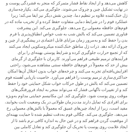
کاهش می‌دهد و از ایجاد نقاط فشار متمرکز که منجر به فشردگی پوست و
در نهایت تشکیل چین و چروک می‌شوند، جلوگیری می‌کند. یکپارچه‌سازی
ژل خنک‌کننده علاوه بر تنظیم دما، چندین نقش دیگر نیز ایفا می‌کند؛ زیرا
عملکرد فوم را در شرایط دمایی متفاوت حفظ کرده و از تخریب ماده که در
فوم‌های حافظه معمولی رخ می‌دهد، جلوگیری می‌کند. این پیشرفت
فناوری تضمین می‌کند که بالش شب به شب خواص انطباق‌پذیری با فرم
بدن را حفظ کند و به‌مرور زمان مزایای قابل اعتمادی در پیشگیری از چین و
چروک ارائه دهد. ذرات ژل مناطق خنک‌کننده میکروسکوپی ایجاد می‌کنند
که از تجمع حرارت جلوگیری کرده و شرایط پوستی بهینه‌ای را برای
فرآیندهای ترمیم طبیعی فراهم می‌آورند. کاربران با جلوگیری از گرمای
بیش از حد که معمولاً در فوم‌های حافظه سنتی مشاهده می‌شود، راحتی
افزایش‌یافته‌ای تجربه می‌کنند و چرخه‌های خواب بدون اختلال آن‌ها امکان
حداکثری‌سازی ترمیم پوست را فراهم می‌آورد. خاصیت بازیابی آهسته فوم
تضمین می‌کند که بالش در طول حرکات خواب شکل حمایتی خود را حفظ
کند و از تغییرات ناگهانی فشار که می‌تواند منجر به ایجاد فرورفتگی‌های
موقت روی پوست شود، جلوگیری کند. این مکانیسم حمایتی مداوم به‌ویژه
برای افرادی که تمایل دارند مدت‌زمان طولانی در یک وضعیت ثابت بخوابند،
مفید است، زیرا از ایجاد چین‌های عمیق که معمولاً با بالش‌های معمولی رخ
می‌دهد، جلوگیری می‌کند. چگالی فوم به‌دقت تنظیم شده تا حمایت بهینه‌ای
از موقعیت گردن فراهم کند و در عین حال به اندازه کافی نرم باشد تا از
ایجاد علامت روی پوست یا تحریک آن جلوگیری کند و تعادل کاملی بین