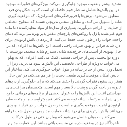
تشدید بیشتر وضعیت موجود جلوگیری می‌کند. ویژگی‌های فناورانه موجود
در این بالش‌ها شامل ساختار فوم حافظه‌ای است که به شکل بدن فرد
منطبق می‌شود، برش‌ها یا فرورفتگی‌های استراتژیک که موقعیت‌گیری
شانه را تسهیل می‌کنند، و مناطق سختی تدریجی هستند که سطوح مختلفی
از حمایت را فراهم می‌آورند. بسیاری از مدل‌ها از مواد تنظیم‌کننده دما مانند
فوم غنی‌شده با ژل یا روکش‌های پارچه‌ای تنفس‌پذیر بهره می‌برند که دمای
راحت خواب را در طول شب حفظ می‌کنند. کاربردهای بالش ارتوپدی برای
درد شانه فراتر از بهبود صرف راحتی است. این بالش‌ها به افرادی که در
حال بهبودی از آسیب‌های چرخ‌دنده شانه، سندرم شانه منجمد، بورسیت یا
دوره توانبخشی پس از جراحی هستند، کمک می‌کنند. افرادی که به پهلو
می‌خوابند به‌ویژه از طراحی تخصصی این بالش‌ها سود می‌برند، زیرا از
تحمل وزن بیش از حد بر شانه در طول خواب جلوگیری می‌کند. ساختار این
بالش امکان موقعیت‌گیری طبیعی دست را فراهم می‌کند، در عین حال
همترازی ستون فقرات گردنی را حفظ می‌کند که برای جلوگیری از دردهای
ثانویه در ناحیه گردن و پشت بالا بسیار مهم است. متخصصان مراقبت‌های
بهداشتی اغلب این بالش‌ها را به عنوان بخشی از برنامه‌های درمانی جامع
برای شرایط مرتبط با شانه توصیه می‌کنند. فیزیوتراپیست‌ها و متخصصان
ارتوپدی اهمیت موقعیت‌گیری مناسب در طول خواب را در فرآیند بهبودی
می‌دانند. بالش ارتوپدی برای درد شانه حمایت مداومی در طول شب فراهم
می‌کند و اطمینان حاصل می‌شود که بیماران حتی در طول حرکات
ناخودآگاه نیز در وضعیت درمانی مناسب باقی بمانند. این حمایت مداوم