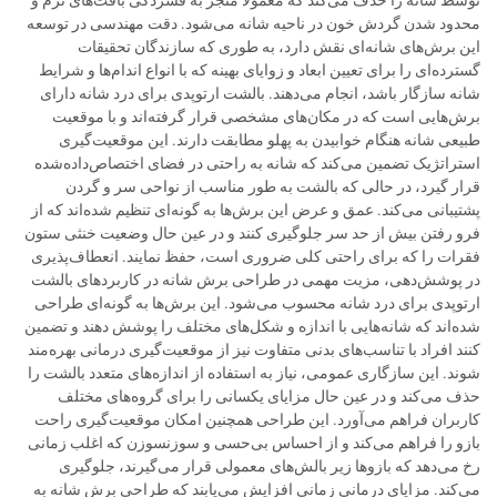
توسط شانه را حذف می‌کند که معمولاً منجر به فشردگی بافت‌های نرم و
محدود شدن گردش خون در ناحیه شانه می‌شود. دقت مهندسی در توسعه
این برش‌های شانه‌ای نقش دارد، به طوری که سازندگان تحقیقات
گسترده‌ای را برای تعیین ابعاد و زوایای بهینه که با انواع اندام‌ها و شرایط
شانه سازگار باشد، انجام می‌دهند. بالشت ارتوپدی برای درد شانه دارای
برش‌هایی است که در مکان‌های مشخصی قرار گرفته‌اند و با موقعیت
طبیعی شانه هنگام خوابیدن به پهلو مطابقت دارند. این موقعیت‌گیری
استراتژیک تضمین می‌کند که شانه به راحتی در فضای اختصاص‌داده‌شده
قرار گیرد، در حالی که بالشت به طور مناسب از نواحی سر و گردن
پشتیبانی می‌کند. عمق و عرض این برش‌ها به گونه‌ای تنظیم شده‌اند که از
فرو رفتن بیش از حد سر جلوگیری کنند و در عین حال وضعیت خنثی ستون
فقرات را که برای راحتی کلی ضروری است، حفظ نمایند. انعطاف‌پذیری
در پوشش‌دهی، مزیت مهمی در طراحی برش شانه در کاربردهای بالشت
ارتوپدی برای درد شانه محسوب می‌شود. این برش‌ها به گونه‌ای طراحی
شده‌اند که شانه‌هایی با اندازه و شکل‌های مختلف را پوشش دهند و تضمین
کنند افراد با تناسب‌های بدنی متفاوت نیز از موقعیت‌گیری درمانی بهره‌مند
شوند. این سازگاری عمومی، نیاز به استفاده از اندازه‌های متعدد بالشت را
حذف می‌کند و در عین حال مزایای یکسانی را برای گروه‌های مختلف
کاربران فراهم می‌آورد. این طراحی همچنین امکان موقعیت‌گیری راحت
بازو را فراهم می‌کند و از احساس بی‌حسی و سوزنسوزن که اغلب زمانی
رخ می‌دهد که بازوها زیر بالش‌های معمولی قرار می‌گیرند، جلوگیری
می‌کند. مزایای درمانی زمانی افزایش می‌یابند که طراحی برش شانه به