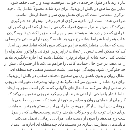
نیاز دارند تا در طول چرخه‌های خواب، موقعیت بهینه و راحتی حفظ شود.
تمایز بین مناطق در بالش ارتوپدیک برای درد شانه معمولاً شامل یک ناحیه
مرکزی سفت‌تر است که برای تحمل وزن سر و حفظ ارتفاع مناسب
طراحی شده است. این ناحیه مرکزی از فرو رفتن بیش از حد جلوگیری
می‌کند که می‌تواند تراز ستون فقرات گردنی را مختل کند؛ امری که برای
افرادی که دچار درد شانه هستند بسیار مهم است، زیرا کشش ثانویه گردن
اغلب همراه با شرایط شانه رخ می‌دهد. ناحیه گردن دارای سفتی متوسطی
است که حمایت منطبق‌کننده فراهم می‌کند بدون اینکه نقاط فشاری ایجاد
کند که ممکن است تنش در عضلات تراپیزیوس فوقانی و لواتور اسکاپوله را
تشدید کند. ناحیه شانه از مواد نرم‌تری تشکیل شده که اجازه جایگیری ملایم
را می‌دهد، در عین حال حمایت کافی را فراهم می‌کند تا از فشردگی بیش از
حد جلوگیری شود. پیچیدگی مهندسی پشت سیستم سفتی چندمنطقه‌ای،
انتقال روان و بدون ناهمواری بین سطوح مختلف سفتی در بالش ارتوپدیک
برای درد شانه را تضمین می‌کند. تکنیک‌های تولید پیشرفته، تغییرات تدریجی
در سفتی ایجاد می‌کنند نه انتقال‌های ناگهانی که ممکن است منجر به ایجاد
نقاط فشار یا نواحی ناراحتی شوند. این رویکرد تدریجی تضمین می‌کند که
کاربران از حمایتی روان و مداوم برخوردار شوند که به‌صورت طبیعی با
پروفایل بدن آن‌ها سازگار می‌شود. طراحی این سیستم همچنین به ماهیت
پویای خواب توجه دارد و حرکات ظریف و تغییر وضعیت‌هایی که در طول
شب رخ می‌دهد را بدون از دست دادن مزایای درمانی، تحمل می‌کند.
قابلیت‌های سفارشی‌سازی در سیستم‌های چندمنطقه‌ای اجازه می‌دهد تا