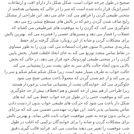
صحیح در طول چرخه خواب است. شکل شکل دار دارای افت و ارتفاعات
استراتژیک قرار داده شده است که سر را در حالی که پشتیبانی هدفمند از
منحنی طبیعی گردن را فراهم می کند، جای می دهد. این طراحی از مشکل
رایج صاف شدن گردن رحم که در بالش های مسطح سنتی رخ می دهد
جلوگیری می کند، که گردن را به موقعیت های غیرطبیعی می کشاند که
عضلات را فشار می دهد و مسیرهای عصبی را فشرده می کند. بهترین بالش
برای مشکلات گردن و شانه از این رویکرد شکل گرفته برای حفظ
پیکربندی منحنی S ستون فقرات استفاده می کند، وزن را به طور مساوی
در نقاط تماس متعدد توزیع می کند به جای ایجاد غلظت فشار. بخش پایین
گردن را در منحنی طبیعی لوردوتیک خود قرار می دهد، در حالی که بخش
بالایی بدون ایجاد حالت بالای سر به جلو، پشت سر را پشتیبانی می کند.
حالت خواب به طرف بسیار مفید است زیرا شکل شکم شکم شکم و سر را
پر می کند و از خم شدن گردن که معمولاً باعث سفتی صبح می شود
جلوگیری می کند. خوابندگان پشت از پشتیبانی مناسب برخوردار هستند
زیرا طراحی از هم بیش از حد کشش و هم انعطاف بیش از حد جلوگیری
می کند و موقعیت خنثی را در طول چرخه خواب حفظ می کند. لبه های
شکل دار باعث می شود که حرکت های طبیعی خواب بدون از دست دادن
تماس پشتیبانی پذیر باشد. این مهارت مهندسی تضمین می کند که مزایای
درمانی بدون توجه به تغییر موقعیت خواب ثابت باقی بماند، و بهترین بالش
برای مشکلات گردن و شانه را برای خوابندگان ترکیبی که اغلب در طول
شب موقعیت را تغییر می دهند مناسب می کند. فرآیند قالب گیری دقیق