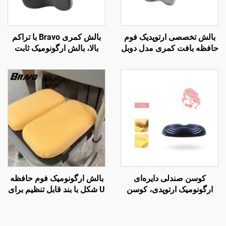
بالش تخصصی ارتوپدیک فوم
بالش کمری Bravo با تراکم
حافظه بافت کمری مدل دوبل
بالا، بالش ارگونومیک ثابت
برای صندلی دفتر و ماشین،
اختراع شده برای پشت
بالش کمر B2
تحتانی، بالش کمر B11
کوسن صندلی دایره‌ای
بالش ارگونومیک فوم حافظه
ارگونومیک ارتوپدی، کوسن
U شکل با بند قابل تنظیم برای
رهایی از فشار برای صندلی
صندلی مدرسه
اداری S4