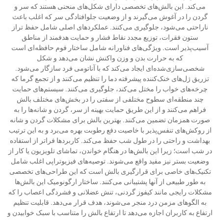
می‌کند. این بالش‌های تخصصی دارای شکل‌های منحنی هستند که سر و
گردن را در آغوش می‌گیرند و از وضعیت جلوافتادگی سر که اغلب باعث
ناراحتی می‌شود، جلوگیری می‌کنند. عملکردهای اصلی شامل حفظ تراز
ستون فقرات، توزیع مجدد نقاط فشار و حمایت هدفمند از مناطق
آسیب‌پذیر است. ویژگی‌های فناورانه شامل ساختار فوم حافظه‌ای است
که به حرارت بدن و وزن واکنش نشان می‌دهد و شکل
شخصی‌سازی‌شده‌ای ایجاد می‌کند که با آناتومی فرد سازگار می‌شود.
تزریق ژل‌های خنک‌کننده پیشرفته دما را تنظیم می‌کنند و از تجمع گرما که
چرخه‌های خواب را مختل می‌کند، جلوگیری می‌کنند. سیستم‌های حمایت
چند منطقه‌ای سطوح مختلفی از سفتی را در بخش‌های مختلف بالش
فراهم می‌کنند و از این طریق حمایت بهینه از سر، گردن و شانه‌ها را به
صورت همزمان تضمین می‌کنند. بهترین بالش برای مشکلات گردن و شانه
از روکش‌های تنفس‌پذیر با خاصیت دفع رطوبت بهره می‌برد و به این ترتیب
بهداشت و راحتی را در طول شب حفظ می‌کند. کاربردها فراتر از استفاده
در شب است؛ زیرا این بالش‌ها در هنگام خواندن، تماشای تلویزیون یا کار از
وضعیت بستر نیز مفید واقع می‌شوند. توصیه‌های فیزیوتراپی اغلب شامل
تکنیک‌های خاصی برای قرارگیری بالش است که این طراحی‌های تخصصی
به طور طبیعی از آنها پشتیبانی می‌کنند. ساختار ارگونومیک این بالش‌ها
مشکلات رایجی مانند کیفوز گردنی، تنش عضلانی و فشردگی اعصاب را که
به الگوهای مزمن درد منجر می‌شوند، هدف قرار می‌دهد. قابلیت تنظیم
ارتفاع به کاربران اجازه می‌دهد تا ارتفاع بالش را متناسب با سبک خوابیدن و