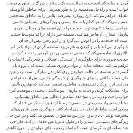
گردن و شانه گنجانده شده، نشاندهنده یک دستاورد بزرگ در فناوری درمان
خواب است و راه‌حل هدفمندی را به طور همزمان برای مناطق آناتومیک
مختلف فراهم می‌کند. این رویکرد پیشرفته، بالش را به مناطق مشخصی
تقسیم می‌کند که هر کدام با سطح سفتی و ویژگی‌های پشتیبانی خاصی
طراحی شده‌اند تا بهینه‌ترین حمایت را برای قسمت‌های مختلف بدن و
نیازهای فشاری آن‌ها فراهم کنند. منطقه سر دارای تراکم متوسط-سفت
است که جمجمه را در آغوش می‌گیرد و از فرو رفتن بیش از حد آن
جلوگیری می‌کند تا تراز گردن به هم نریزد. منطقه گردن از مواد با تراکم
بالاتری استفاده می‌کند که منحنی طبیعی لوردوز گردنی را حفظ کرده و
حمایت ضروری برای جلوگیری از کشیدگی عضلانی و فشردگی اعصاب را
فراهم می‌کند. منطقه شانه از مواد نرم‌تری تشکیل شده که با پروفایل
گسترده‌تر شانه‌ها در حالت خوابیدن روی کنار بدن سازگار است و در عین
حال حمایت کافی را برای جلوگیری از خمیدگی جانبی بیش از حد فراهم
می‌کند. این رویکرد تقسیم‌بندی مناطقی تضمین می‌کند که بهترین بالش
برای مشکلات گردن و شانه به نیازهای بیومکانیکی پیچیده‌ی موقعیت‌گیری
خواب راحت و درمانی پاسخ دهد. مناطق انتقالی بین مناطق پشتیبانی
مختلف، تغییرات تدریجی در سفتی دارند تا از تغییرات ناگهانی فشار که
ممکن است نقاط ناراحتی جدیدی ایجاد کنند، جلوگیری شود. فناوری‌های
پیشرفته تولید، ادغام بدون درز بین مناطق را تضمین می‌کنند و در عین حال
ویژگی‌های پشتیبانی متمایز را در طول عمر بالش حفظ می‌کنند. طراحی
چندمنطقه‌ای به گونه‌ای است که انواع وضعیت‌های خوابیدن را بدون کاهش