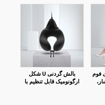
 فوم
بالش گردنی U شکل
ار،
ارگونومیک قابل تنظیم با
یک
فوم حافظه برای سفرهای
الش
هوایی