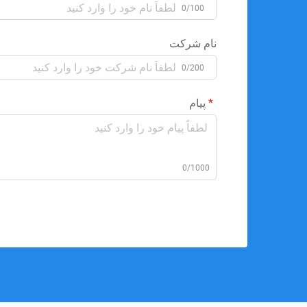
0/100
نام شرکت
0/200
پیام
0/1000