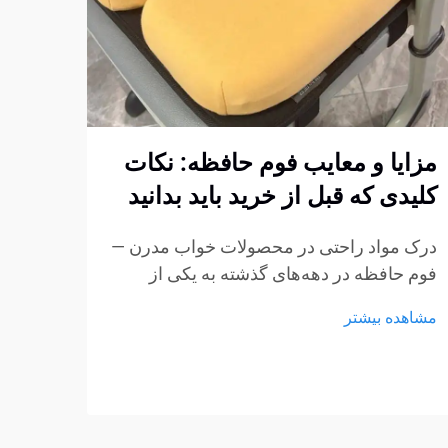
مزایا و معایب فوم حافظه: نکات
چگون
کلیدی که قبل از خرید باید بدانید
فوم 
استا
درک مواد راحتی در محصولات خواب مدرن —
کنیم
فوم حافظه در دهه‌های گذشته به یکی از
پربحث‌ترین مواد در تشک‌ها، بالش‌ها و
ایجاد
مشاهده بیشتر
محصولات نشیمن تبدیل شده است.
مبتنی
ویژگی‌های منحصر به فرد آن در کاهش فشار
استار
و انطباق با بدنه باعث شده است...
مشاهد
مبلما
از مه
به عن