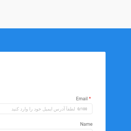
Email
0/100
Name