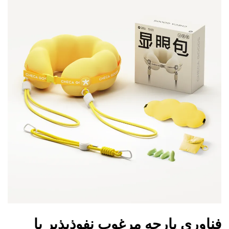
فناوری پارچه مرغوب نفوذپذیر با