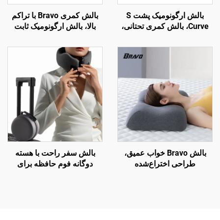
بالش ارگونومیک پشت S
بالش کمری Bravo با تراکم
Curve، بالش کمری تحتانی،
بالا، بالش ارگونومیک ثابت
بالش تکیه‌گاه پشت صندلی
اختراع شده برای پشت
دفتر، بالش کمر B7
تحتانی، بالش کمر B11
بالش Bravo خواب عمیق،
بالش سفر راحت با هسته
طراحی اختراع‌شده
دوگانه فوم حافظه برای
ارگونومیک منحنی‌دار برای
خوابیدن در هواپیما، بالش
خواب‌های جانبی، بالش
پشتیبان گردن
ارتوپدیک گردنی، بالش فوم
حافظه H8