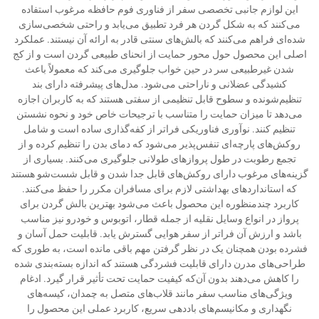
این لوازم جانبی تخصصی سفر از فناوری فوم حافظه مرغوب استفاده
می‌کنند که به شکل گردن هر فرد تطبیق می‌یابد و راحتی شخصی‌سازی
شده‌ای فراهم می‌کنند که بالش‌های سنتی قادر به ارائه آن نیستند. عملکرد
اصلی این محصول حول محور حمایت از انحنای طبیعی گردن است و از کج
شدن غیرطبیعی سر در حین خواب جلوگیری می‌کند که معمولاً باعث
کشیدگی عضلانی و ناراحتی می‌شود. مدل‌های پیشرفته دارای بند
تنظیم‌شونده و سطوح قابل تنظیمی از سفتی هستند که به کاربران اجازه
می‌دهد تا میزان حمایت را متناسب با ترجیحات خاص خود و نحوه نشستن
تنظیم کنند. نوآوری فناوریکی فراتر از کفه‌گذاری ساده است و شامل
روکش‌های پارچه‌ای تنفس‌پذیر می‌شود که دمای بدن را تنظیم کرده و از
تجمع رطوبت در طول پروازهای طولانی جلوگیری می‌کنند. بسیاری از
گزینه‌های مرغوب دارای روکش‌های قابل جدا شدن و قابل شست‌شو هستند
که استانداردهای بهداشتی لازم برای مسافران مکرر را حفظ می‌کنند.
کاربرد چندمنظوره این محصول باعث می‌شود بهترین بالش گردن برای
پرواز در انواع وسایل نقلیه از جمله قطار، اتوبوس و خودرو نیز مناسب
باشد و ارزش آن فراتر از سفر هوایی گسترش یابد. قابلیت حمل آسان و
فشرده بودن همچنان یک در نظر گرفتن مهم باقی مانده است، به طوری که
طراحی‌های مدرن دارای قابلیت فشردگی هستند که اندازه بسته‌بندی شده
را کاهش می‌دهند بدون آن‌که کیفیت حمایت تحت تأثیر قرار گیرد. ادغام
ویژگی‌های مناسب سفر مانند قلاب‌های متصل به چمدان، کیسه‌های
نگهداری و مکانیسم‌های باددهی سریع، کاربرد عملی این محصول را