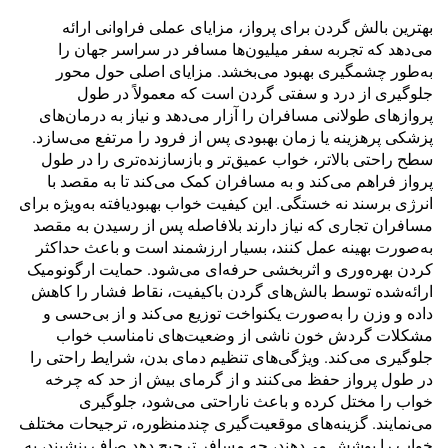
بهترین بالش گردن برای پرواز، مزایای عملی فراوانی ارائه
می‌دهد که تجربه سفر میلیون‌ها مسافر در سراسر جهان را
به‌طور چشمگیری بهبود می‌بخشد. مزایای اصلی حول محور
جلوگیری از درد و سفتی گردن است که معمولاً در طول
پروازهای طولانی مسافران را آزار می‌دهد و نیاز به درمان‌های
پزشکی پرهزینه یا زمان بهبودی پس از فرود را مرتفع می‌سازد.
سطح راحتی بالاتر، خواب عمیق‌تر و بازسازنده‌تری را در طول
پرواز فراهم می‌کند و به مسافران کمک می‌کند تا به مقصد با
انرژی برسند نه خستگی. این کیفیت خواب بهبودیافته به‌ویژه برای
مسافران تجاری که نیاز دارند بلافاصله پس از رسیدن به مقصد
به‌صورت بهینه عمل کنند، بسیار ارزشمند است و باعث حداکثر
کردن بهره‌وری و اثربخشی حرفه‌ای می‌شود. حمایت ارگونومیک
ارائه‌شده توسط بالش‌های گردن باکیفیت، نقاط فشار را کاهش
داده و وزن را به‌صورت یکنواخت توزیع می‌کند و از بی‌حسی و
مشکلات گردش خون ناشی از وضعیت‌های نامناسب خواب
جلوگیری می‌کند. ویژگی‌های تنظیم دمای بدن، شرایط راحتی را
در طول پرواز حفظ می‌کنند و از گرمای بیش از حد که چرخه
خواب را مختل کرده و باعث ناراحتی می‌شود، جلوگیری
می‌نمایند. گزینه‌های موقعیت‌گیری چندمنظوره، ترجیحات مختلف
خواب را پوشش می‌دهند، چه مسافر ترجیح دهد صاف بنشیند، به