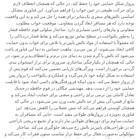
پرواز شکل حمایتی خود را حفظ کند، در حالی که همچنان انعطاف لازم
برای حرکت طبیعی در حین خواب را فراهم می‌آورد. این فناوری مشکل
اساسی بالش‌های سفری یک‌سایز-برای-همه را حل می‌کند و به این واقعیت
توجه دارد که هر مسافر ابعاد گردن متفاوتی، موقعیت خواب مطلوب
متفاوتی و نیازهای راحتی متمایزی دارد. ساختار سلولی فوم حافظه فشار
را به‌طور یکنواخت در سطح تماس توزیع می‌کند و نقاط فشار دردناکی را
که معمولاً با استفاده از مواد بالش پایین‌تر یا تلاش برای خواب بدون حمایت
کافی ایجاد می‌شوند، از بین می‌برد. ماهیت حساس به دما این فناوری باعث
می‌شود که بالش با گرم شدن به دمای بدن نرم‌تر و انعطاف‌پذیرتر شود، در
حالی که همچنان از یکپارچگی ساختاری ضروری برای تراز استخوان بندی
گردنی برخوردار است. ویژگی‌های بازیابی تضمین می‌کنند که فوم پس از
استفاده به شکل اولیه خود بازمی‌گردد و عملکردی یکنواخت را پرواز پس
از پرواز حفظ می‌کند، بدون اینکه فرورفتگی‌های دائمی ایجاد شود یا قابلیت
حمایتی خود را از دست بدهد. مهندسی چگالی در فوم حافظه درجه‌یک
تعادل کاملی بین نرمی برای راحتی و سفتی برای حمایت ایجاد می‌کند و
مانع از فشردگی بیش از حد بالش تحت وزن سر می‌شود، در حالی که
همچنان کوسنی فراهم می‌کند که تنش عضلانی را کاهش می‌دهد. این
فناوری به‌ویژه در پروازهای طولانی مفید است، جایی که مسافران به
حمایت مداوم برای دوره‌های طولانی نیاز دارند و از تجمع تدریجی ناراحتی
که در طراحی‌های پایین‌تر بالش رخ می‌دهد جلوگیری می‌کند. ساختار
مولکولی به‌صورت فعال برای حفظ تراز مناسب ستون فقرات کار می‌کند و