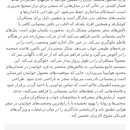
فشار کلیدی، در حالی که در محل‌هایی که سفتی برای تراز صحیح ضروری
است، استحکام ساختاری حفظ می‌شود. این طراحی با اندازه‌ها و
تناسب‌های مختلف بدن سازگار است و به‌همین دلیل برای مسافران
کوچک‌قد و همچنین افراد بلندقد که اغلب در یافتن پشتیبانی کافی با
بالش‌های سفر معمولی مشکل دارند، به‌صورت یکسان مؤثر است. پنل‌های
جانبی پشتیبانی جانبی فراهم می‌کنند که از حرکت بیش‌ازحد سر در هنگام
تلاطم جلوگیری می‌کند، در عین حال اجازه تغییر وضعیت راحت را در
چرخه‌های طبیعی خواب می‌دهد. شکل منحنی‌دار این بالش، قاعده جمجمه
را در آغوش می‌گیرد و ثباتی فراهم می‌کند که از حرکات ناگهانی سر که
معمولاً مسافران را در طول پرواز بیدار می‌کند، جلوگیری می‌کند. این
سیستم جامع پشتیبانی، به چالش‌های منحصر به فرد خوابیدن در صندلی‌های
محدود هواپیما می‌پردازد، جایی که موقعیت‌های معمول خوابیدن غیرممکن
است و پشتیبانی نادرست می‌تواند منجر به ناراحتی جدی شود. طراحی
دوربسته اطمینان حاکم است که تماس مداومی با ناحیه گردن برقرار شود
و فاصله‌هایی که در نقطه‌های حیاتی پشتیبانی را فراهم نمی‌کنند، حذف
شوند. آزمایش‌های پیشرفته با متخصصان خواب و مسافران مکرر،
منحنی‌ها و زوایا را بهبود بخشیده تا با رایج‌ترین وضعیت‌های خوابیدن در سفر
هوایی تطبیق یابد و اثربخشی حداکثری را در میان ترجیحات و ویژگی‌های
فیزیکی متنوع کاربران تضمین کند.